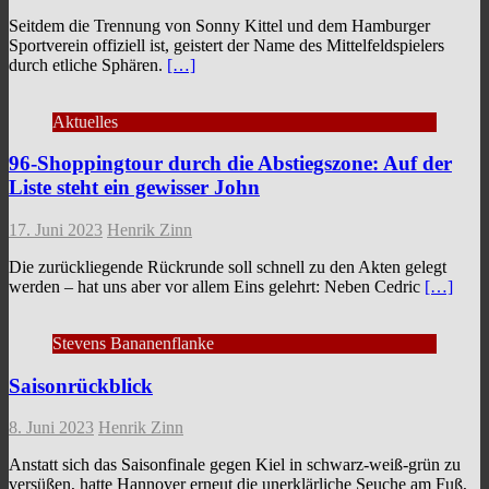
Seitdem die Trennung von Sonny Kittel und dem Hamburger
Sportverein offiziell ist, geistert der Name des Mittelfeldspielers
durch etliche Sphären.
[…]
Aktuelles
96-Shoppingtour durch die Abstiegszone: Auf der
Liste steht ein gewisser John
17. Juni 2023
Henrik Zinn
Die zurückliegende Rückrunde soll schnell zu den Akten gelegt
werden – hat uns aber vor allem Eins gelehrt: Neben Cedric
[…]
Stevens Bananenflanke
Saisonrückblick
8. Juni 2023
Henrik Zinn
Anstatt sich das Saisonfinale gegen Kiel in schwarz-weiß-grün zu
versüßen, hatte Hannover erneut die unerklärliche Seuche am Fuß,