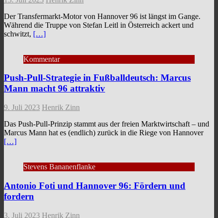
Der Transfermarkt-Motor von Hannover 96 ist längst im Gange.
Während die Truppe von Stefan Leitl in Österreich ackert und
schwitzt,
[…]
Kommentar
Push-Pull-Strategie in Fußballdeutsch: Marcus
Mann macht 96 attraktiv
9. Juli 2023
Henrik Zinn
Das Push-Pull-Prinzip stammt aus der freien Marktwirtschaft – und
Marcus Mann hat es (endlich) zurück in die Riege von Hannover
[…]
Stevens Bananenflanke
Antonio Foti und Hannover 96: Fördern und
fordern
3. Juli 2023
Henrik Zinn