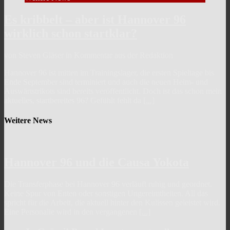
Beiträge
Es kribbelt – aber ist Hannover 96
wirklich schon startklar?
von Steven Gläser in Kommentar aus der Redaktion
Hannover 96 ist mitten im Trainingslager, die ersten Spieltage bis
Ende September sind terminiert und auch die neuen Heim- und
Auswärtstrikots sind bereits veröffentlicht. Doch ist das schon mein
aktuelles, startbereites 96? Gefühlt fehlt da
[...]
Weitere News
Hannover 96 und die Causa Yokota
Die Transferphase bei Hannover 96 verläuft ruhig und geordnet.
Keine Spur von Enten oder sonstigen Ungereimtheiten. All das
spricht für die Arbeit, die aktuell hinter den Kulissen geleistet wird.
Eine Personalie wird in den vergangenen
[...]