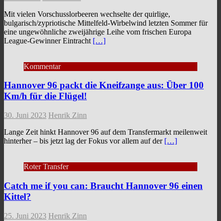
Mit vielen Vorschusslorbeeren wechselte der quirlige,
bulgarisch/zypriotische Mittelfeld-Wirbelwind letzten Sommer für
eine ungewöhnliche zweijährige Leihe vom frischen Europa
League-Gewinner Eintracht
[…]
Kommentar
Hannover 96 packt die Kneifzange aus: Über 100
Km/h für die Flügel!
30. Juni 2023
Henrik Zinn
Lange Zeit hinkt Hannover 96 auf dem Transfermarkt meilenweit
hinterher – bis jetzt lag der Fokus vor allem auf der
[…]
Roter Transfer
Catch me if you can: Braucht Hannover 96 einen
Kittel?
25. Juni 2023
Henrik Zinn