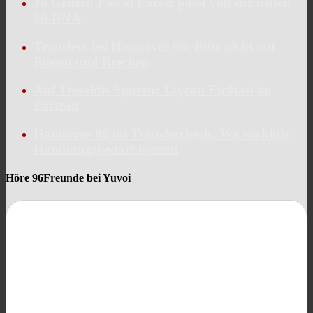
Ja Grüezi! Pascal Loretz passt voll zur neuen
96-DNA
Transfers bei Hannover 96: Bitte nicht auf
Biegen und Brechen
Auf Tresoldis Spuren: Taycan Etcibasi im
Portrait
Hannover 96 im Transfercheck: Wo wirklich
Handlungsbedarf besteht
Höre 96Freunde bei Yuvoi