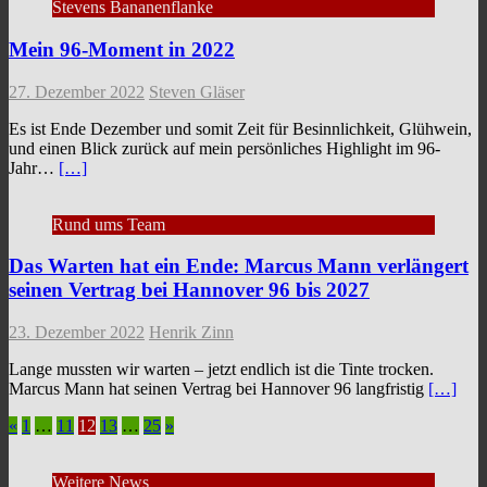
Stevens Bananenflanke
Mein 96-Moment in 2022
27. Dezember 2022
Steven Gläser
Es ist Ende Dezember und somit Zeit für Besinnlichkeit, Glühwein,
und einen Blick zurück auf mein persönliches Highlight im 96-
Jahr…
[…]
Rund ums Team
Das Warten hat ein Ende: Marcus Mann verlängert
seinen Vertrag bei Hannover 96 bis 2027
23. Dezember 2022
Henrik Zinn
Lange mussten wir warten – jetzt endlich ist die Tinte trocken.
Marcus Mann hat seinen Vertrag bei Hannover 96 langfristig
[…]
Seitennummerierung
«
1
…
11
12
13
…
25
»
der
Weitere News