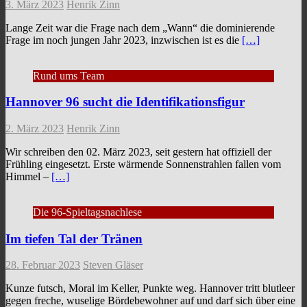
3. März 2023
Henrik Zinn
Lange Zeit war die Frage nach dem „Wann“ die dominierende
Frage im noch jungen Jahr 2023, inzwischen ist es die
[…]
Rund ums Team
Hannover 96 sucht die Identifikationsfigur
2. März 2023
Henrik Zinn
Wir schreiben den 02. März 2023, seit gestern hat offiziell der
Frühling eingesetzt. Erste wärmende Sonnenstrahlen fallen vom
Himmel –
[…]
Die 96-Spieltagsnachlese
Im tiefen Tal der Tränen
28. Februar 2023
Steven Gläser
Kunze futsch, Moral im Keller, Punkte weg. Hannover tritt blutleer
gegen freche, wuselige Bördebewohner auf und darf sich über eine