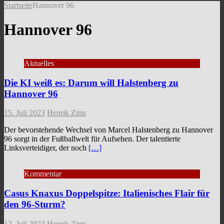
Startseite
Hannover 96
Hannover 96
Aktuelles
Die KI weiß es: Darum will Halstenberg zu
Hannover 96
15. Juli 2023
Henrik Zinn
Der bevorstehende Wechsel von Marcel Halstenberg zu Hannover
96 sorgt in der Fußballwelt für Aufsehen. Der talentierte
Linksverteidiger, der noch
[…]
Kommentar
Casus Knaxus Doppelspitze: Italienisches Flair für
den 96-Sturm?
13. Juli 2023
Henrik Zinn