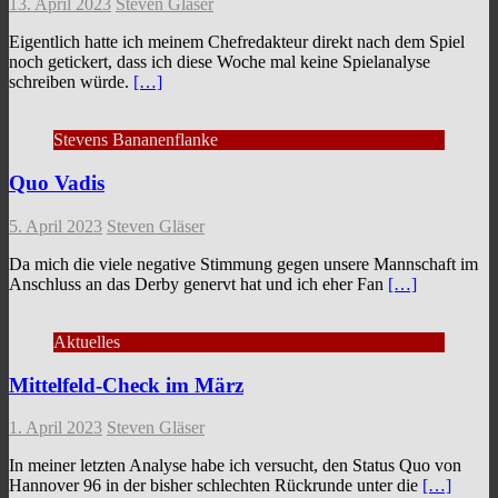
13. April 2023
Steven Gläser
Eigentlich hatte ich meinem Chefredakteur direkt nach dem Spiel
noch getickert, dass ich diese Woche mal keine Spielanalyse
schreiben würde.
[…]
Stevens Bananenflanke
Quo Vadis
5. April 2023
Steven Gläser
Da mich die viele negative Stimmung gegen unsere Mannschaft im
Anschluss an das Derby genervt hat und ich eher Fan
[…]
Aktuelles
Mittelfeld-Check im März
1. April 2023
Steven Gläser
In meiner letzten Analyse habe ich versucht, den Status Quo von
Hannover 96 in der bisher schlechten Rückrunde unter die
[…]