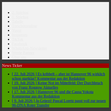
2. Spieltag
1. Spieltag
Tabelle
Torschützenliste
Yuvoi
Instagram
TikTok
Facebook
WhatsApp-Newsletter
Werde Partner
Über uns
News Ticker
[ 22. Juli 2026 ]
Es kribbelt – aber ist Hannover 96 wirklich
schon startklar?
Kommentar aus der Redaktion
[ 19. Juli 2026 ]
Keine Not im Mittelfeld: Der Durchbruch
von Franz Roggow
Aktuelles
[ 17. Juli 2026 ]
Hannover 96 und die Causa Yokota
Kommentar aus der Redaktion
[ 9. Juli 2026 ]
Ja Grüezi! Pascal Loretz passt voll zur neuen
96-DNA
Roter Transfer