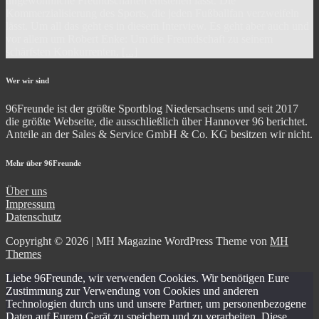
ungewöhnliche Freundschaften entstehen lässt. Die
Kommerzialisierung des Sports, die jeden Fußballfan verzweifeln
lässt. Um all das geht es in diesem Interview. Es geht aber auch und
vor allem um Robert Enke: Um die Freundschaft zu seinem
schärfsten Konkurrenten,
[...]
Wer wir sind
96Freunde ist der größte Sportblog Niedersachsens und seit 2017
die größte Webseite, die ausschließlich über Hannover 96 berichtet.
Anteile an der Sales & Service GmbH & Co. KG besitzen wir nicht.
Mehr über 96Freunde
Über uns
Impressum
Datenschutz
Copyright © 2026 | MH Magazine WordPress Theme von
MH
Themes
Liebe 96Freunde, wir verwenden Cookies. Wir benötigen Eure
Zustimmung zur Verwendung von Cookies und anderen
Technologien durch uns und unsere Partner, um personenbezogene
Daten auf Eurem Gerät zu speichern und zu verarbeiten. Diese