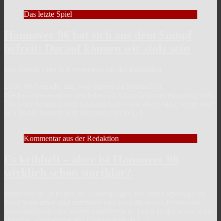
Das letzte Spiel
Hannover 96 hat sich aus dem Sumpf
befreit: Darauf können wir stolz sein
von Henrik Zinn in Kommentar aus der Redaktion
Liebe 96-Freunde, das, was gestern im heimischen
Niedersachsenstadion geschehen ist, tut noch immer ein wenig weh.
Doch der Schmerz lässt langsam nach – vor allem dann, wenn man
sich darauf besinnt, was Hannover 96 in
[...]
Kommentar aus der Redaktion
Es kribbelt – aber ist Hannover 96
wirklich schon startklar?
Hannover 96 ist mitten im Trainingslager, die ersten Spieltage bis
Ende September sind terminiert und auch die neuen Heim- und
Auswärtstrikots sind bereits veröffentlicht. Doch ist das schon mein
aktuelles, startbereites 96? Gefühlt fehlt da
[...]