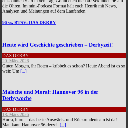
entspannten Start in den Tag: Gönnt euch die 100 Sekunden 96 auf
die Ohren. Im mini-Podcast Format hält euch Henrik mit News,
Analysen und Meinungen auf dem Laufenden.
96 vs. BTSV: DAS DERBY
Heute wird Geschichte geschrieben – Derbyzeit!
DAS DERBY
20. März 2026
Guten Morgen, ihr Roten – kribbelt es schon? Heute Abend ist es so
weit: Um
[...]
Maloche und Moral: Hannover 96 in der
Derbywoche
DAS DERBY
18. März 2026
Hurra, hurra – das beste Auswärts- und Rückrundenteam ist da!
Man kann Hannover 96 derzeit
[...]