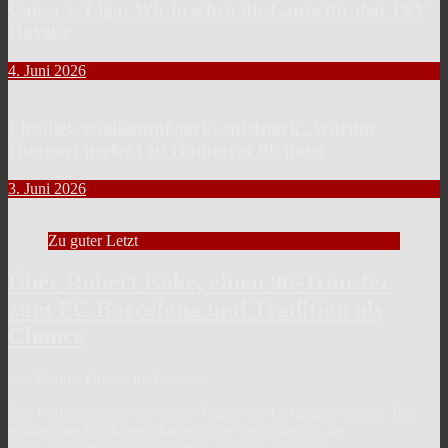
Causa 3. Liga: Wir brechen die Lanze für den TSV
Havelse
4. Juni 2026
Flexibel, zweikampfstark, spielstark: Warum
Hugonet perfekt zu Hannover 96 passt
3. Juni 2026
Zu guter Letzt
Über Robert Enke, einen 96-Transfer
zum FC Barcelona und Tradition als
Chance
von Dennis Draber in Aktuelles
Ein Traditionsclub, der seinen Trainer ins Gefängnis schickt. Der
gnadenlose Konkurrenzkampf unter Profispielern, der