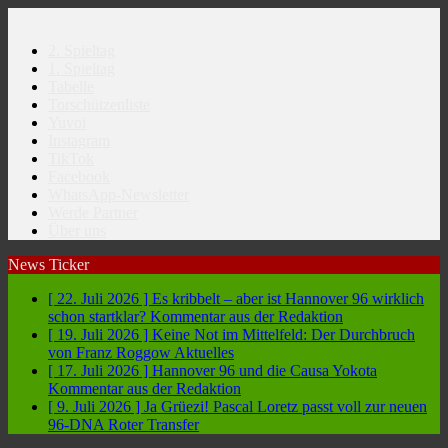
2. Spieltag
1. Spieltag
Tabelle
Torschützenliste
Yuvoi
Instagram
TikTok
Facebook
WhatsApp-Newsletter
Werde Partner
Über uns
News Ticker
[ 22. Juli 2026 ]
Es kribbelt – aber ist Hannover 96 wirklich
schon startklar?
Kommentar aus der Redaktion
[ 19. Juli 2026 ]
Keine Not im Mittelfeld: Der Durchbruch
von Franz Roggow
Aktuelles
[ 17. Juli 2026 ]
Hannover 96 und die Causa Yokota
Kommentar aus der Redaktion
[ 9. Juli 2026 ]
Ja Grüezi! Pascal Loretz passt voll zur neuen
96-DNA
Roter Transfer