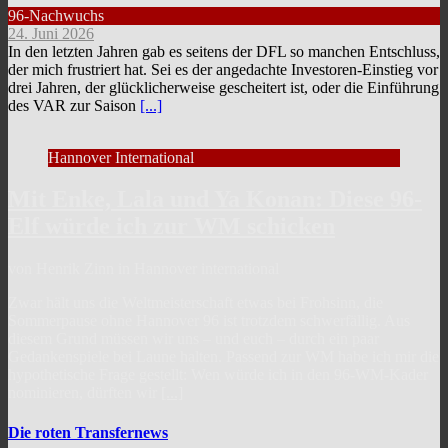
96-Nachwuchs
24. Juni 2026
In den letzten Jahren gab es seitens der DFL so manchen Entschluss,
der mich frustriert hat. Sei es der angedachte Investoren-Einstieg vor
drei Jahren, der glücklicherweise gescheitert ist, oder die Einführung
des VAR zur Saison
[...]
Hannover International
Mit Enke, Lala und Ya Konan: Diese 96-
Elf würde ich zur WM schicken
von Henrik Zinn in Hannover international
Zwar hält uns die Weltmeisterschaft etwas bei Frohsinn, die
Sommerpause ohne Hannover 96 ist trotzdem schwerfällig. Aus
diesem Grund müssen wir uns – und euch – durch ein paar
Gedankenspiele bei Laune halten. Passend zur WM habe ich mir die
hypothetische Frage gestellt: Wen würde ich in den 96-WM-Kader
nominieren, dürften wir
[...]
Die roten Transfernews