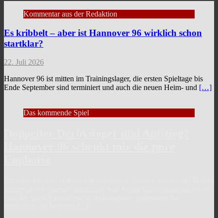
Kommentar aus der Redaktion
Es kribbelt – aber ist Hannover 96 wirklich schon
startklar?
22. Juli 2026
Hannover 96 ist mitten im Trainingslager, die ersten Spieltage bis
Ende September sind terminiert und auch die neuen Heim- und
[…]
Das kommende Spiel
Doppelter Derbysieger und Aufstieg?
Hannover 96 schenkt mir die pure
Euphorie
Ich kann mich nicht mehr daran erinnern, wann ich das letzte Mal so
aufgeregt vor einem Fußballspiel war. Wenn am Sonntag um 15.30
Uhr der Anpfiff ertönt, steht die komplette Außenwelt für
mindestens 90 Minuten
[...]