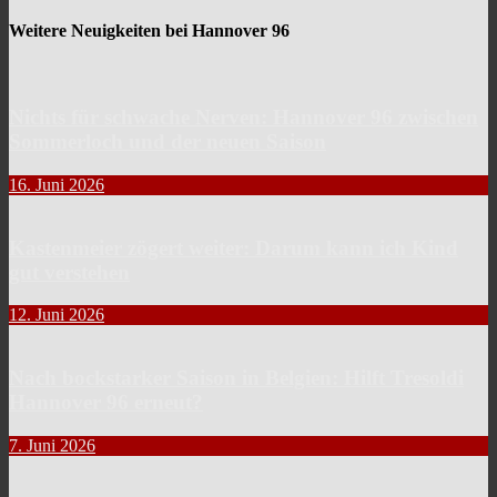
Weitere Neuigkeiten bei Hannover 96
Nichts für schwache Nerven: Hannover 96 zwischen
Sommerloch und der neuen Saison
16. Juni 2026
Kastenmeier zögert weiter: Darum kann ich Kind
gut verstehen
12. Juni 2026
Nach bockstarker Saison in Belgien: Hilft Tresoldi
Hannover 96 erneut?
7. Juni 2026