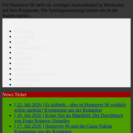
Für Hannover 96 steht ein wichtiges Auswärtsspiel in Wiesbaden
auf dem Programm. Die Spieltagsansetzung könnte uns in die
Karten spielen.
2. Spieltag
1. Spieltag
Tabelle
Torschützenliste
Yuvoi
Instagram
TikTok
Facebook
WhatsApp-Newsletter
Werde Partner
Über uns
News Ticker
[ 22. Juli 2026 ]
Es kribbelt – aber ist Hannover 96 wirklich
schon startklar?
Kommentar aus der Redaktion
[ 19. Juli 2026 ]
Keine Not im Mittelfeld: Der Durchbruch
von Franz Roggow
Aktuelles
[ 17. Juli 2026 ]
Hannover 96 und die Causa Yokota
Kommentar aus der Redaktion