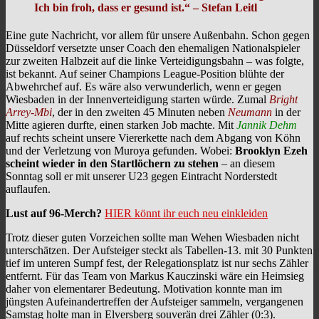
Ich bin froh, dass er gesund ist.“ – Stefan Leitl
Eine gute Nachricht, vor allem für unsere Außenbahn. Schon gegen
Düsseldorf versetzte unser Coach den ehemaligen Nationalspieler
zur zweiten Halbzeit auf die linke Verteidigungsbahn – was folgte,
ist bekannt. Auf seiner Champions League-Position blühte der
Abwehrchef auf. Es wäre also verwunderlich, wenn er gegen
Wiesbaden in der Innenverteidigung starten würde. Zumal
Bright
Arrey-Mbi
, der in den zweiten 45 Minuten neben
Neumann
in der
Mitte agieren durfte, einen starken Job machte. Mit
Jannik Dehm
auf rechts scheint unsere Viererkette nach dem Abgang von Köhn
und der Verletzung von Muroya gefunden. Wobei:
Brooklyn Ezeh
scheint wieder in den Startlöchern zu stehen
– an diesem
Sonntag soll er mit unserer U23 gegen Eintracht Norderstedt
auflaufen.
Lust auf 96-Merch?
HIER könnt ihr euch neu einkleiden
Trotz dieser guten Vorzeichen sollte man Wehen Wiesbaden nicht
unterschätzen. Der Aufsteiger steckt als Tabellen-13. mit 30 Punkten
tief im unteren Sumpf fest, der Relegationsplatz ist nur sechs Zähler
entfernt. Für das Team von Markus Kauczinski wäre ein Heimsieg
daher von elementarer Bedeutung. Motivation konnte man im
jüngsten Aufeinandertreffen der Aufsteiger sammeln, vergangenen
Samstag holte man in Elversberg souverän drei Zähler (0:3).