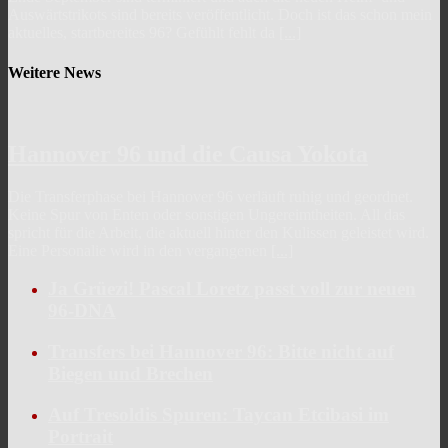
Auswärtstrikots sind bereits veröffentlicht. Doch ist das schon mein
aktuelles, startbereites 96? Gefühlt fehlt da
[...]
Weitere News
Hannover 96 und die Causa Yokota
Die Transferphase bei Hannover 96 verläuft ruhig und geordnet.
Keine Spur von Enten oder sonstigen Ungereimtheiten. All das
spricht für die Arbeit, die aktuell hinter den Kulissen geleistet wird.
Eine Personalie wird in den vergangenen
[...]
Ja Grüezi! Pascal Loretz passt voll zur neuen
96-DNA
Transfers bei Hannover 96: Bitte nicht auf
Biegen und Brechen
Auf Tresoldis Spuren: Taycan Etcibasi im
Portrait