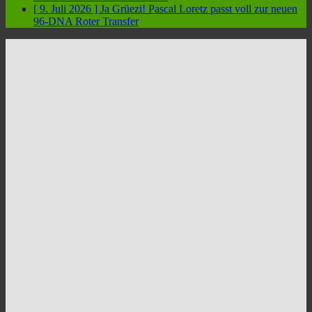
[ 9. Juli 2026 ]
Ja Grüezi! Pascal Loretz passt voll zur neuen
96-DNA
Roter Transfer