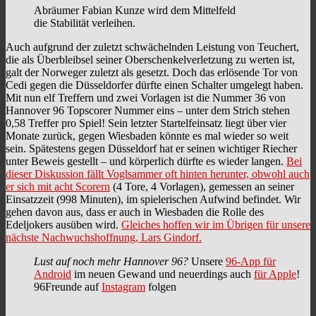
Abräumer Fabian Kunze wird dem Mittelfeld
die Stabilität verleihen.
Auch aufgrund der zuletzt schwächelnden Leistung von Teuchert,
die als Überbleibsel seiner Oberschenkelverletzung zu werten ist,
galt der Norweger zuletzt als gesetzt. Doch das erlösende Tor von
Cedi gegen die Düsseldorfer dürfte einen Schalter umgelegt haben.
Mit nun elf Treffern und zwei Vorlagen ist die Nummer 36 von
Hannover 96 Topscorer Nummer eins – unter dem Strich stehen
0,58 Treffer pro Spiel! Sein letzter Startelfeinsatz liegt über vier
Monate zurück, gegen Wiesbaden könnte es mal wieder so weit
sein. Spätestens gegen Düsseldorf hat er seinen wichtiger Riecher
unter Beweis gestellt – und körperlich dürfte es wieder langen.
Bei
dieser Diskussion fällt Voglsammer oft hinten herunter, obwohl auch
er sich mit acht Scorern
(4 Tore, 4 Vorlagen), gemessen an seiner
Einsatzzeit (998 Minuten), im spielerischen Aufwind befindet. Wir
gehen davon aus, dass er auch in Wiesbaden die Rolle des
Edeljokers ausüben wird.
Gleiches hoffen wir im Übrigen für unsere
nächste Nachwuchshoffnung, Lars Gindorf.
Lust auf noch mehr Hannover 96?
Unsere
96-App für
Android
im neuen Gewand und neuerdings auch
für Apple
!
96Freunde auf
Instagram
folgen