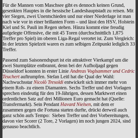
Für die Mannen vom Maschsee gibt es dennoch keinen Grund,
gesenkten Hauptes in die hessische Landeshauptstadt zu reisen. Mit
vier Siegen, zwei Unentschieden und nur einer Niederlage ist man
nach wie vor in einer brillanten Form – und lässt den HSV, Holstein
Kiel und St. Pauli im Regen stehen. Hinzu kommt eine freudig
aufgelegte Offensive, die mit 45 Toren (durchschnittlich 1,875
Treffer pro Spiel) im oberen Liga-Regal verortet ist. Zum Vergleich:
In der letzten Spielzeit waren es zum selbigen Zeitpunkt lediglich 33
Treffer.
Passend zum Saisonendspurt ist ein attraktiver Vierkampf um die
zwei Sturmplätze entbrannt, denn bei der Aufholjagd gegen
Düsseldorf konnten in erster Linie
Andreas Voglsammer und Cedric
Teuchert
auftrumpfen. Stefan Leitl hat die Qual der Wahl:
Nachwuchsstar
Nicolò Tresoldi
entwickelt sich immer mehr von
einem Roh- zu einem Diamanten. Sechs Treffer und drei Vorlagen
sprechen eindeutig für den 19-Jährigen, dessen Marktwert einen
ordentlichen Satz auf drei Millionen Euro gemacht hat (Quelle:
Transfermarkt). Sein Pendant
Havard Nielsen
, mit dem er
zusammen gegen die Fortuna starten durfte, drückt derweil auch
ganz schön aufs Tempo: Sieben Treffer und drei Vorbereitungen,
davon vier Scorer (2 Tore, 2 Vorlagen) im noch jungen 2024, sind
genauso beachtlich.