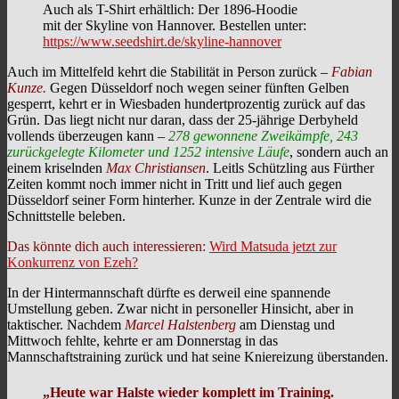
Auch als T-Shirt erhältlich: Der 1896-Hoodie
mit der Skyline von Hannover. Bestellen unter:
https://www.seedshirt.de/skyline-hannover
Auch im Mittelfeld kehrt die Stabilität in Person zurück –
Fabian
Kunze.
Gegen Düsseldorf noch wegen seiner fünften Gelben
gesperrt, kehrt er in Wiesbaden hundertprozentig zurück auf das
Grün. Das liegt nicht nur daran, dass der 25-jährige Derbyheld
vollends überzeugen kann –
278 gewonnene Zweikämpfe, 243
zurückgelegte Kilometer und 1252 intensive Läufe
, sondern auch an
einem kriselnden
Max Christiansen
. Leitls Schützling aus Fürther
Zeiten kommt noch immer nicht in Tritt und lief auch gegen
Düsseldorf seiner Form hinterher. Kunze in der Zentrale wird die
Schnittstelle beleben.
Das könnte dich auch interessieren:
Wird Matsuda jetzt zur
Konkurrenz von Ezeh?
In der Hintermannschaft dürfte es derweil eine spannende
Umstellung geben. Zwar nicht in personeller Hinsicht, aber in
taktischer. Nachdem
Marcel Halstenberg
am Dienstag und
Mittwoch fehlte, kehrte er am Donnerstag in das
Mannschaftstraining zurück und hat seine Kniereizung überstanden.
„Heute war Halste wieder komplett im Training.