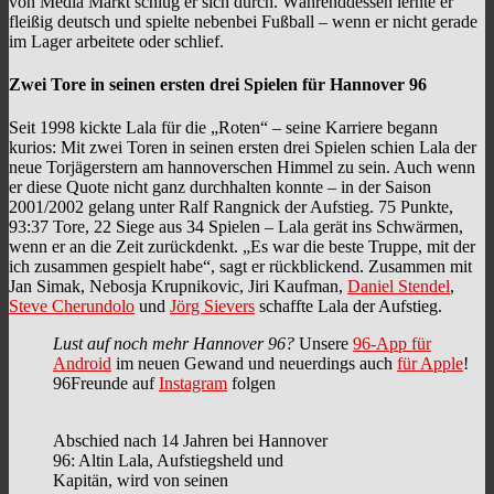
von Media Markt schlug er sich durch. Währenddessen lernte er
fleißig deutsch und spielte nebenbei Fußball – wenn er nicht gerade
im Lager arbeitete oder schlief.
Zwei Tore in seinen ersten drei Spielen für Hannover 96
Seit 1998 kickte Lala für die „Roten“ – seine Karriere begann
kurios: Mit zwei Toren in seinen ersten drei Spielen schien Lala der
neue Torjägerstern am hannoverschen Himmel zu sein. Auch wenn
er diese Quote nicht ganz durchhalten konnte – in der Saison
2001/2002 gelang unter Ralf Rangnick der Aufstieg. 75 Punkte,
93:37 Tore, 22 Siege aus 34 Spielen – Lala gerät ins Schwärmen,
wenn er an die Zeit zurückdenkt. „Es war die beste Truppe, mit der
ich zusammen gespielt habe“, sagt er rückblickend. Zusammen mit
Jan Simak, Nebosja Krupnikovic, Jiri Kaufman,
Daniel Stendel
,
Steve Cherundolo
und
Jörg Sievers
schaffte Lala der Aufstieg.
Lust auf noch mehr Hannover 96?
Unsere
96-App für
Android
im neuen Gewand und neuerdings auch
für Apple
!
96Freunde auf
Instagram
folgen
Abschied nach 14 Jahren bei Hannover
96: Altin Lala, Aufstiegsheld und
Kapitän, wird von seinen