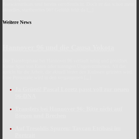
Auswärtstrikots sind bereits veröffentlicht. Doch ist das schon mein
aktuelles, startbereites 96? Gefühlt fehlt da
[...]
Weitere News
Hannover 96 und die Causa Yokota
Die Transferphase bei Hannover 96 verläuft ruhig und geordnet.
Keine Spur von Enten oder sonstigen Ungereimtheiten. All das
spricht für die Arbeit, die aktuell hinter den Kulissen geleistet wird.
Eine Personalie wird in den vergangenen
[...]
Ja Grüezi! Pascal Loretz passt voll zur neuen
96-DNA
Transfers bei Hannover 96: Bitte nicht auf
Biegen und Brechen
Auf Tresoldis Spuren: Taycan Etcibasi im
Portrait