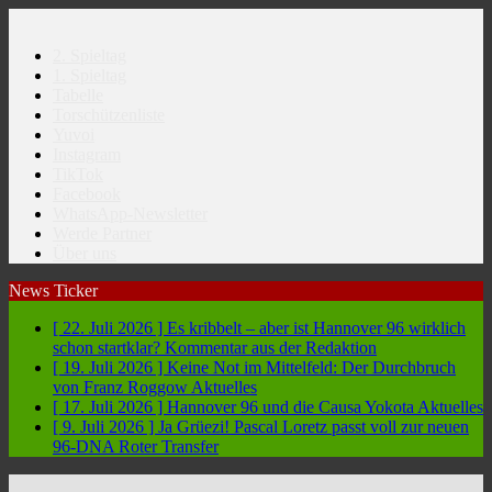
2. Spieltag
1. Spieltag
Tabelle
Torschützenliste
Yuvoi
Instagram
TikTok
Facebook
WhatsApp-Newsletter
Werde Partner
Über uns
News Ticker
[ 22. Juli 2026 ]
Es kribbelt – aber ist Hannover 96 wirklich
schon startklar?
Kommentar aus der Redaktion
[ 19. Juli 2026 ]
Keine Not im Mittelfeld: Der Durchbruch
von Franz Roggow
Aktuelles
[ 17. Juli 2026 ]
Hannover 96 und die Causa Yokota
Aktuelles
[ 9. Juli 2026 ]
Ja Grüezi! Pascal Loretz passt voll zur neuen
96-DNA
Roter Transfer