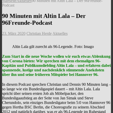
Startseite
Aktuelles
90 Minuten mit Altin Lala – Der 96Freunde-
Podcast
90 Minuten mit Altin Lala – Der
96Freunde-Podcast
23. März 2020
Christian Herde
Aktuelles
Altin Lala gilt zurecht als 96-Legende. Foto: Imago
Zum Start in die neue Woche wollen wir euch etwas Ablenkung
von Corona bieten: Wir sprechen mit dem ehemaligen 96-
Kapitän und Publikumsliebling Altin Lala – und erfahren dabei
spannende, lustige und nachdenklich stimmende Anekdoten
über ihn und seine früheren Mitspieler bei Hannover 96.
In diesem Podcast sprechen Christian und Dennis 90 Minuten lang –
so lange wie ein Bundesligaspiel dauert – mit Altin Lala. Lala
spricht über seinen ersten Job als Möbelpacker, den
Bundesligaaufstieg an der Seite von Jan Simak und Steve
Cherundolo, sein einziges Bundesligator beim 5:0 von Hannover 96
gegen Hertha BSC Berlin, die Choreografie zu seinem Abschied
2012 und natürlich darüber, was er als 96-Legende im Ruhestand