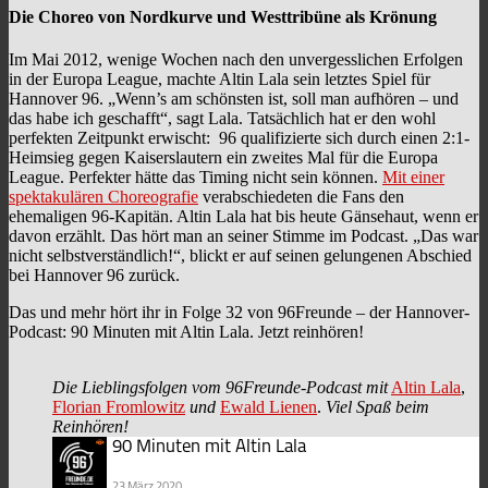
Die Choreo von Nordkurve und Westtribüne als Krönung
Im Mai 2012, wenige Wochen nach den unvergesslichen Erfolgen
in der Europa League, machte Altin Lala sein letztes Spiel für
Hannover 96. „Wenn’s am schönsten ist, soll man aufhören – und
das habe ich geschafft“, sagt Lala. Tatsächlich hat er den wohl
perfekten Zeitpunkt erwischt: 96 qualifizierte sich durch einen 2:1-
Heimsieg gegen Kaiserslautern ein zweites Mal für die Europa
League. Perfekter hätte das Timing nicht sein können.
Mit einer
spektakulären Choreografie
verabschiedeten die Fans den
ehemaligen 96-Kapitän. Altin Lala hat bis heute Gänsehaut, wenn er
davon erzählt. Das hört man an seiner Stimme im Podcast. „Das war
nicht selbstverständlich!“, blickt er auf seinen gelungenen Abschied
bei Hannover 96 zurück.
Das und mehr hört ihr in Folge 32 von 96Freunde – der Hannover-
Podcast: 90 Minuten mit Altin Lala. Jetzt reinhören!
Die Lieblingsfolgen vom 96Freunde-Podcast mit
Altin Lala
,
Florian Fromlowitz
und
Ewald Lienen
.
Viel Spaß beim
Reinhören!