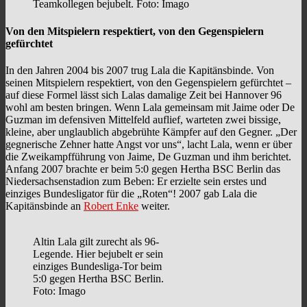
Teamkollegen bejubelt. Foto: Imago
Von den Mitspielern respektiert, von den Gegenspielern
gefürchtet
In den Jahren 2004 bis 2007 trug Lala die Kapitänsbinde. Von
seinen Mitspielern respektiert, von den Gegenspielern gefürchtet –
auf diese Formel lässt sich Lalas damalige Zeit bei Hannover 96
wohl am besten bringen. Wenn Lala gemeinsam mit Jaime oder De
Guzman im defensiven Mittelfeld auflief, warteten zwei bissige,
kleine, aber unglaublich abgebrühte Kämpfer auf den Gegner. „Der
gegnerische Zehner hatte Angst vor uns“, lacht Lala, wenn er über
die Zweikampfführung von Jaime, De Guzman und ihm berichtet.
Anfang 2007 brachte er beim 5:0 gegen Hertha BSC Berlin das
Niedersachsenstadion zum Beben: Er erzielte sein erstes und
einziges Bundesligator für die „Roten“! 2007 gab Lala die
Kapitänsbinde an
Robert Enke
weiter.
Altin Lala gilt zurecht als 96-
Legende. Hier bejubelt er sein
einziges Bundesliga-Tor beim
5:0 gegen Hertha BSC Berlin.
Foto: Imago