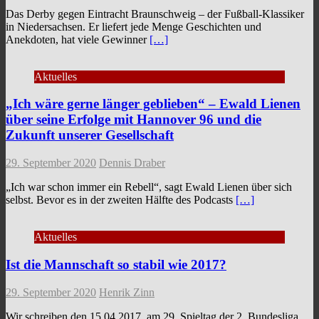
Das Derby gegen Eintracht Braunschweig – der Fußball-Klassiker
in Niedersachsen. Er liefert jede Menge Geschichten und
Anekdoten, hat viele Gewinner
[…]
Aktuelles
„Ich wäre gerne länger geblieben“ – Ewald Lienen
über seine Erfolge mit Hannover 96 und die
Zukunft unserer Gesellschaft
29. September 2020
Dennis Draber
„Ich war schon immer ein Rebell“, sagt Ewald Lienen über sich
selbst. Bevor es in der zweiten Hälfte des Podcasts
[…]
Aktuelles
Ist die Mannschaft so stabil wie 2017?
29. September 2020
Henrik Zinn
Wir schreiben den 15.04.2017, am 29. Spieltag der 2. Bundesliga