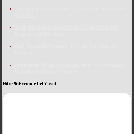
Ja Grüezi! Pascal Loretz passt voll zur neuen
96-DNA
Transfers bei Hannover 96: Bitte nicht auf
Biegen und Brechen
Auf Tresoldis Spuren: Taycan Etcibasi im
Portrait
Hannover 96 im Transfercheck: Wo wirklich
Handlungsbedarf besteht
Höre 96Freunde bei Yuvoi