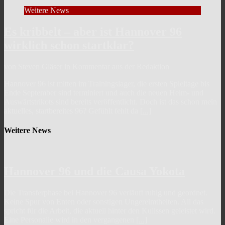
Weitere News
Es kribbelt – aber ist Hannover 96
wirklich schon startklar?
von Steven Gläser in Kommentar aus der Redaktion
Hannover 96 ist mitten im Trainingslager, die ersten Spieltage bis
Ende September sind terminiert und auch die neuen Heim- und
Auswärtstrikots sind bereits veröffentlicht. Doch ist das schon mein
aktuelles, startbereites 96? Gefühlt fehlt da
[...]
Weitere News
Hannover 96 und die Causa Yokota
Die Transferphase bei Hannover 96 verläuft ruhig und geordnet.
Keine Spur von Enten oder sonstigen Ungereimtheiten. All das
spricht für die Arbeit, die aktuell hinter den Kulissen geleistet wird.
Eine Personalie wird in den vergangenen
[...]