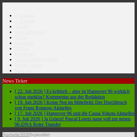
2. Spieltag
1. Spieltag
Tabelle
Torschützenliste
Yuvoi
Instagram
TikTok
Facebook
WhatsApp-Newsletter
Werde Partner
Über uns
News Ticker
[ 22. Juli 2026 ]
Es kribbelt – aber ist Hannover 96 wirklich
schon startklar?
Kommentar aus der Redaktion
[ 19. Juli 2026 ]
Keine Not im Mittelfeld: Der Durchbruch
von Franz Roggow
Aktuelles
[ 17. Juli 2026 ]
Hannover 96 und die Causa Yokota
Aktuelles
[ 9. Juli 2026 ]
Ja Grüezi! Pascal Loretz passt voll zur neuen
96-DNA
Roter Transfer
Startseite
2020
September