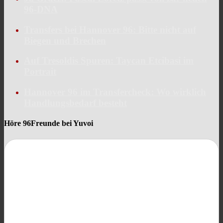
96-DNA
Transfers bei Hannover 96: Bitte nicht auf
Biegen und Brechen
Auf Tresoldis Spuren: Taycan Etcibasi im
Portrait
Hannover 96 im Transfercheck: Wo wirklich
Handlungsbedarf besteht
Höre 96Freunde bei Yuvoi