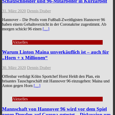
Schatzschneider und 96-Mitarbeiter in Kurzarbeit
31. März 2020
Dennis Draber
Hannover – Die Profis vom Fußball-Zweitligisten Hannover 96
haben einem Gehaltsverzicht in der Coronakrise zugestimmt. Ab
morgen schickt 96 einen
[…]
Aktuelles
Warum Linton Maina unverkäuflich ist – auch für
„Horn + x Millionen“
30. März 2020
Dennis Draber
Offenbar verfolgt Kölns Sportchef Horst Heldt den Plan, ein
brisantes Tauschgeschäft mit Hannover 96 einzugehen: Maina und
Anton gegen Horn
[…]
Aktuelles
Mannschaft von Hannover 96 wird vor dem Spiel
gegen Dresden auf Corona getestet – Diskussion um