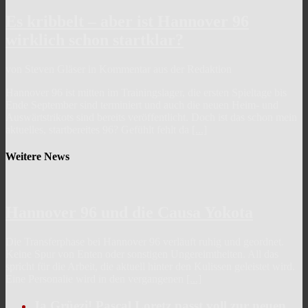
Es kribbelt – aber ist Hannover 96
wirklich schon startklar?
von Steven Gläser in Kommentar aus der Redaktion
Hannover 96 ist mitten im Trainingslager, die ersten Spieltage bis
Ende September sind terminiert und auch die neuen Heim- und
Auswärtstrikots sind bereits veröffentlicht. Doch ist das schon mein
aktuelles, startbereites 96? Gefühlt fehlt da
[...]
Weitere News
Hannover 96 und die Causa Yokota
Die Transferphase bei Hannover 96 verläuft ruhig und geordnet.
Keine Spur von Enten oder sonstigen Ungereimtheiten. All das
spricht für die Arbeit, die aktuell hinter den Kulissen geleistet wird.
Eine Personalie wird in den vergangenen
[...]
Ja Grüezi! Pascal Loretz passt voll zur neuen