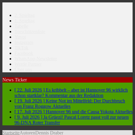
2. Spieltag
1. Spieltag
Tabelle
Torschützenliste
Yuvoi
Instagram
TikTok
Facebook
WhatsApp-Newsletter
Werde Partner
Über uns
News Ticker
[ 22. Juli 2026 ]
Es kribbelt – aber ist Hannover 96 wirklich
schon startklar?
Kommentar aus der Redaktion
[ 19. Juli 2026 ]
Keine Not im Mittelfeld: Der Durchbruch
von Franz Roggow
Aktuelles
[ 17. Juli 2026 ]
Hannover 96 und die Causa Yokota
Aktuelles
[ 9. Juli 2026 ]
Ja Grüezi! Pascal Loretz passt voll zur neuen
96-DNA
Roter Transfer
Startseite
Autoren
Dennis Draber