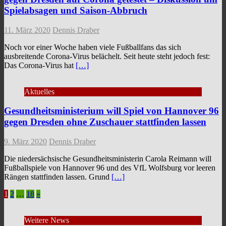
Spielabsagen und Saison-Abbruch
11. März 2020
Dennis Draber
Noch vor einer Woche haben viele Fußballfans das sich
ausbreitende Corona-Virus belächelt. Seit heute steht jedoch fest:
Das Corona-Virus hat
[…]
Aktuelles
Gesundheitsministerium will Spiel von Hannover 96
gegen Dresden ohne Zuschauer stattfinden lassen
9. März 2020
Dennis Draber
Die niedersächsische Gesundheitsministerin Carola Reimann will
Fußballspiele von Hannover 96 und des VfL Wolfsburg vor leeren
Rängen stattfinden lassen. Grund
[…]
Seitennummerierung
1
2
…
18
»
der
Weitere News
Beiträge