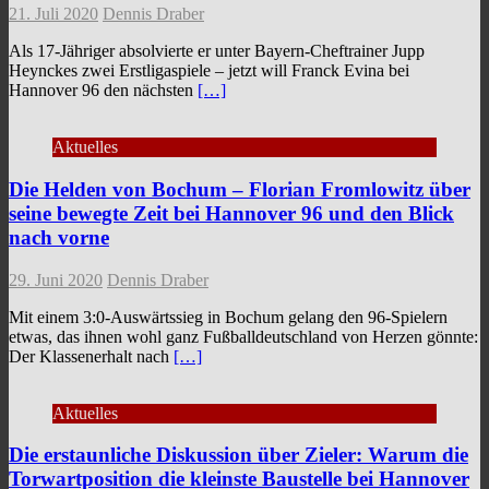
21. Juli 2020
Dennis Draber
Als 17-Jähriger absolvierte er unter Bayern-Cheftrainer Jupp
Heynckes zwei Erstligaspiele – jetzt will Franck Evina bei
Hannover 96 den nächsten
[…]
Aktuelles
Die Helden von Bochum – Florian Fromlowitz über
seine bewegte Zeit bei Hannover 96 und den Blick
nach vorne
29. Juni 2020
Dennis Draber
Mit einem 3:0-Auswärtssieg in Bochum gelang den 96-Spielern
etwas, das ihnen wohl ganz Fußballdeutschland von Herzen gönnte:
Der Klassenerhalt nach
[…]
Aktuelles
Die erstaunliche Diskussion über Zieler: Warum die
Torwartposition die kleinste Baustelle bei Hannover