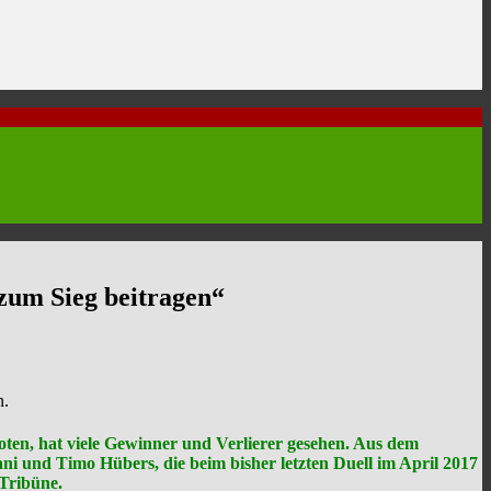
zum Sieg beitragen“
n.
ten, hat viele Gewinner und Verlierer gesehen. Aus dem
ni und Timo Hübers, die beim bisher letzten Duell im April 2017
 Tribüne.