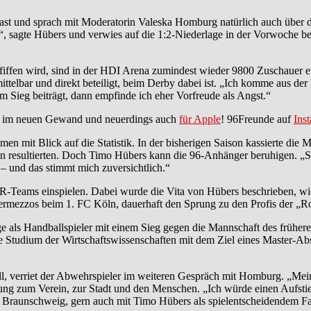
d sprach mit Moderatorin Valeska Homburg natürlich auch über das Sp
d“, sagte Hübers und verwies auf die 1:2-Niederlage in der Vorwoche 
en wird, sind in der HDI Arena zumindest wieder 9800 Zuschauer erla
ttelbar und direkt beteiligt, beim Derby dabei ist. „Ich komme aus de
 Sieg beiträgt, dann empfinde ich eher Vorfreude als Angst.“
im neuen Gewand und neuerdings auch
für Apple
! 96Freunde auf
Ins
mit Blick auf die Statistik. In der bisherigen Saison kassierte die M
ionen resultierten. Doch Timo Hübers kann die 96-Anhänger beruhigen. 
– und das stimmt mich zuversichtlich.“
-Teams einspielen. Dabei wurde die Vita von Hübers beschrieben, wi
ermezzos beim 1. FC Köln, dauerhaft den Sprung zu den Profis der „Ro
ge als Handballspieler mit einem Sieg gegen die Mannschaft des früher
nde Studium der Wirtschaftswissenschaften mit dem Ziel eines Master-A
will, verriet der Abwehrspieler im weiteren Gespräch mit Homburg. „Mein
ung zum Verein, zur Stadt und den Menschen. „Ich würde einen Aufstie
Braunschweig, gern auch mit Timo Hübers als spielentscheidendem Fakt