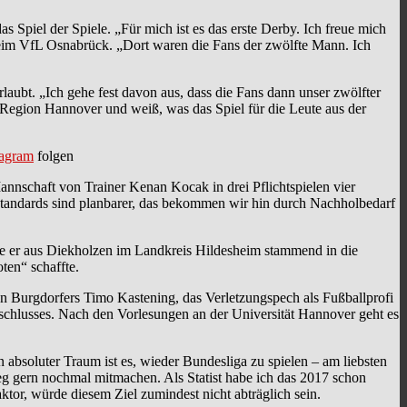
iel der Spiele. „Für mich ist es das erste Derby. Ich freue mich
beim VfL Osnabrück. „Dort waren die Fans der zwölfte Mann. Ich
ubt. „Ich gehe fest davon aus, dass die Fans dann unser zwölfter
r Region Hannover und weiß, was das Spiel für die Leute aus der
tagram
folgen
annschaft von Trainer Kenan Kocak in drei Pflichtspielen vier
„Standards sind planbarer, das bekommen wir hin durch Nachholbedarf
e er aus Diekholzen im Landkreis Hildesheim stammend in die
ten“ schaffte.
en Burgdorfers Timo Kastening, das Verletzungspech als Fußballprofi
bschlusses. Nach den Vorlesungen an der Universität Hannover geht es
 absoluter Traum ist es, wieder Bundesliga zu spielen – am liebsten
g gern nochmal mitmachen. Als Statist habe ich das 2017 schon
or, würde diesem Ziel zumindest nicht abträglich sein.