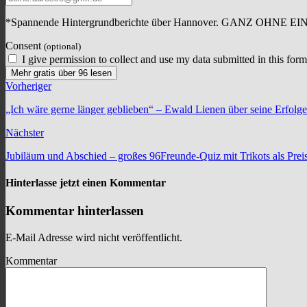
*Spannende Hintergrundberichte über Hannover. GANZ OHNE E
Consent
(optional)
I give permission to collect and use my data submitted in this form
Mehr gratis über 96 lesen
Vorheriger
„Ich wäre gerne länger geblieben“ – Ewald Lienen über seine Erfolge
Nächster
Jubiläum und Abschied – großes 96Freunde-Quiz mit Trikots als Prei
Hinterlasse jetzt einen Kommentar
Kommentar hinterlassen
E-Mail Adresse wird nicht veröffentlicht.
Kommentar