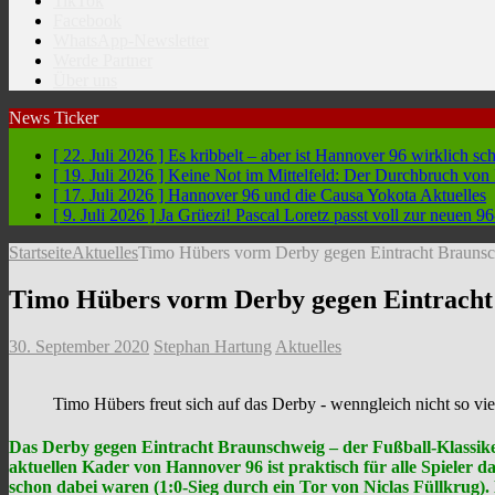
TikTok
Facebook
WhatsApp-Newsletter
Werde Partner
Über uns
News Ticker
[ 22. Juli 2026 ]
Es kribbelt – aber ist Hannover 96 wirklich sc
[ 19. Juli 2026 ]
Keine Not im Mittelfeld: Der Durchbruch vo
[ 17. Juli 2026 ]
Hannover 96 und die Causa Yokota
Aktuelles
[ 9. Juli 2026 ]
Ja Grüezi! Pascal Loretz passt voll zur neuen
Startseite
Aktuelles
Timo Hübers vorm Derby gegen Eintracht Braunsch
Timo Hübers vorm Derby gegen Eintracht 
30. September 2020
Stephan Hartung
Aktuelles
Timo Hübers freut sich auf das Derby - wenngleich nicht so vi
Das Derby gegen Eintracht Braunschweig – der Fußball-Klassiker
aktuellen Kader von Hannover 96 ist praktisch für alle Spieler
schon dabei waren (1:0-Sieg durch ein Tor von Niclas Füllkrug)