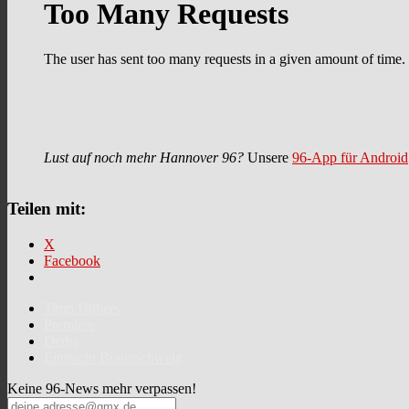
Lust auf noch mehr Hannover 96?
Unsere
96-App für Android
Teilen mit:
X
Facebook
Timo Hübers
Premiere
Derby
Eintracht Braunschweig
Keine 96-News mehr verpassen!