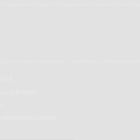
de September sind terminiert und auch die neuen Heim- und Auswärtstriko
Spur von Enten oder sonstigen Ungereimtheiten. All das spricht für die 
6-DNA
en und Brechen
it
ndlungsbedarf besteht