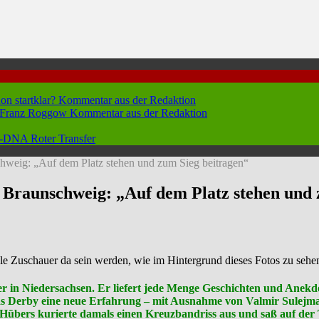
hon startklar?
Kommentar aus der Redaktion
n Franz Roggow
Kommentar aus der Redaktion
 96-DNA
Roter Transfer
weig: „Auf dem Platz stehen und zum Sieg beitragen“
Braunschweig: „Auf dem Platz stehen und 
ele Zuschauer da sein werden, wie im Hintergrund dieses Fotos zu sehe
 in Niedersachsen. Er liefert jede Menge Geschichten und Anekdo
 das Derby eine neue Erfahrung – mit Ausnahme von Valmir Sulejma
. Hübers kurierte damals einen Kreuzbandriss aus und saß auf der