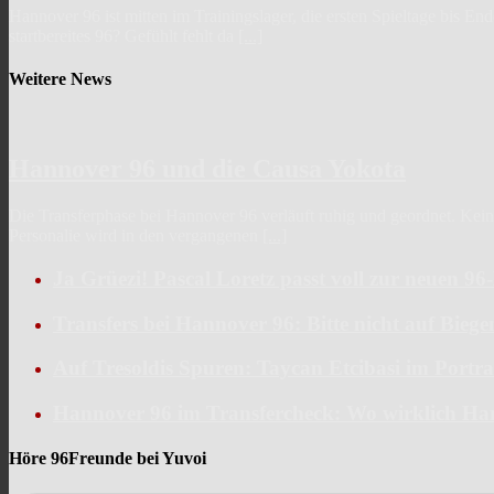
Hannover 96 ist mitten im Trainingslager, die ersten Spieltage bis En
startbereites 96? Gefühlt fehlt da
[...]
Weitere News
Hannover 96 und die Causa Yokota
Die Transferphase bei Hannover 96 verläuft ruhig und geordnet. Keine 
Personalie wird in den vergangenen
[...]
Ja Grüezi! Pascal Loretz passt voll zur neuen 9
Transfers bei Hannover 96: Bitte nicht auf Bieg
Auf Tresoldis Spuren: Taycan Etcibasi im Portra
Hannover 96 im Transfercheck: Wo wirklich Ha
Höre 96Freunde bei Yuvoi