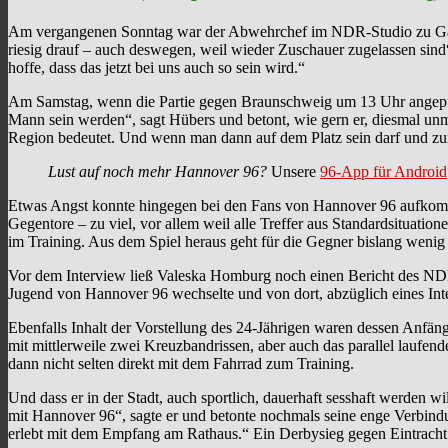
Am vergangenen Sonntag war der Abwehrchef im NDR-Studio zu Gast un
riesig drauf – auch deswegen, weil wieder Zuschauer zugelassen sin
hoffe, dass das jetzt bei uns auch so sein wird.“
Am Samstag, wenn die Partie gegen Braunschweig um 13 Uhr angepfiff
Mann sein werden“, sagt Hübers und betont, wie gern er, diesmal unmi
Region bedeutet. Und wenn man dann auf dem Platz sein darf und zum
Lust auf noch mehr Hannover 96?
Unsere
96-App für Android
Etwas Angst konnte hingegen bei den Fans von Hannover 96 aufkommen 
Gegentore – zu viel, vor allem weil alle Treffer aus Standardsituat
im Training. Aus dem Spiel heraus geht für die Gegner bislang wenig 
Vor dem Interview ließ Valeska Homburg noch einen Bericht des NDR
Jugend von Hannover 96 wechselte und von dort, abzüglich eines Int
Ebenfalls Inhalt der Vorstellung des 24-Jährigen waren dessen Anfän
mit mittlerweile zwei Kreuzbandrissen, aber auch das parallel laufe
dann nicht selten direkt mit dem Fahrrad zum Training.
Und dass er in der Stadt, auch sportlich, dauerhaft sesshaft werden 
mit Hannover 96“, sagte er und betonte nochmals seine enge Verbind
erlebt mit dem Empfang am Rathaus.“ Ein Derbysieg gegen Eintracht 