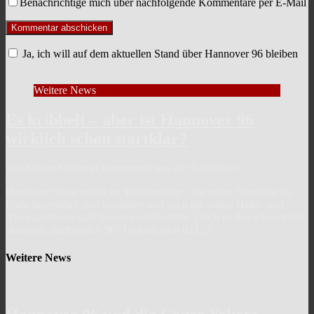
Benachrichtige mich über nachfolgende Kommentare per E-Mail
Ja, ich will auf dem aktuellen Stand über Hannover 96 bleiben
Weitere News
Es kribbelt – aber ist Hannover 96
wirklich schon startklar?
von Steven Gläser in Kommentar aus der Redaktion
Hannover 96 ist mitten im Trainingslager, die ersten Spieltage bis
Ende September sind terminiert und auch die neuen Heim- und
Auswärtstrikots sind bereits veröffentlicht. Doch ist das schon mein
aktuelles, startbereites 96? Gefühlt fehlt da
[...]
Weitere News