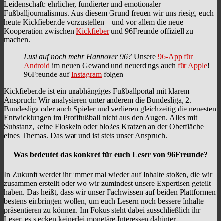
Leidenschaft: ehrlicher, fundierter und emotionaler
Fußballjournalismus. Aus diesem Grund freuen wir uns riesig, euch
heute Kickfieber.de vorzustellen – und vor allem die neue
Kooperation zwischen
Kickfieber
und 96Freunde offiziell zu
machen.
Lust auf noch mehr Hannover 96?
Unsere
96-App für
Android
im neuen Gewand und neuerdings auch
für Apple
!
96Freunde auf
Instagram
folgen
Kickfieber.de ist ein unabhängiges Fußballportal mit klarem
Anspruch: Wir analysieren unter anderem die Bundesliga, 2.
Bundesliga oder auch Spieler und verlieren gleichzeitig die neuesten
Entwicklungen im Profifußball nicht aus den Augen. Alles mit
Substanz, keine Floskeln oder bloßes Kratzen an der Oberfläche
eines Themas. Das war und ist stets unser Anspruch.
Was bedeutet das konkret für euch Leser von 96Freunde?
In Zukunft werdet ihr immer mal wieder auf Inhalte stoßen, die wir
zusammen erstellt oder wo wir zumindest unsere Expertisen geteilt
haben. Das heißt, dass wir unser Fachwissen auf beiden Plattformen
bestens einbringen wollen, um euch Lesern noch bessere Inhalte
präsentieren zu können. Im Fokus steht dabei ausschließlich ihr
Leser, es stecken keinerlei monetäre Interessen dahinter.