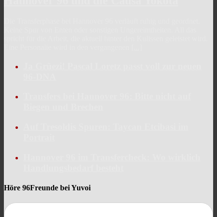
Hannover 96 und die Causa Yokota
Die Transferphase bei Hannover 96 verläuft ruhig und geordnet.
Keine Spur von Enten oder sonstigen Ungereimtheiten. All das
spricht für die Arbeit, die aktuell hinter den Kulissen geleistet wird.
Eine Personalie wird in den vergangenen
[...]
Ja Grüezi! Pascal Loretz passt voll zur neuen
96-DNA
Transfers bei Hannover 96: Bitte nicht auf
Biegen und Brechen
Auf Tresoldis Spuren: Taycan Etcibasi im
Portrait
Hannover 96 im Transfercheck: Wo wirklich
Handlungsbedarf besteht
Höre 96Freunde bei Yuvoi