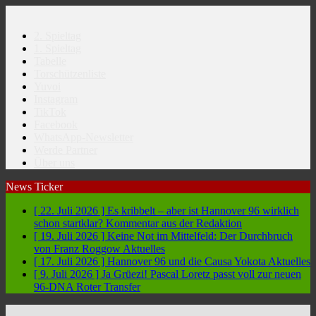
2. Spieltag
1. Spieltag
Tabelle
Torschützenliste
Yuvoi
Instagram
TikTok
Facebook
WhatsApp-Newsletter
Werde Partner
Über uns
News Ticker
[ 22. Juli 2026 ]
Es kribbelt – aber ist Hannover 96 wirklich
schon startklar?
Kommentar aus der Redaktion
[ 19. Juli 2026 ]
Keine Not im Mittelfeld: Der Durchbruch
von Franz Roggow
Aktuelles
[ 17. Juli 2026 ]
Hannover 96 und die Causa Yokota
Aktuelles
[ 9. Juli 2026 ]
Ja Grüezi! Pascal Loretz passt voll zur neuen
96-DNA
Roter Transfer