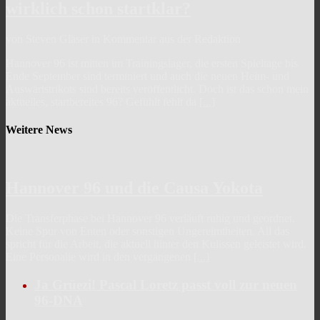
wirklich schon startklar?
von Steven Gläser in Kommentar aus der Redaktion
Hannover 96 ist mitten im Trainingslager, die ersten Spieltage bis
Ende September sind terminiert und auch die neuen Heim- und
Auswärtstrikots sind bereits veröffentlicht. Doch ist das schon mein
aktuelles, startbereites 96? Gefühlt fehlt da
[...]
Weitere News
Hannover 96 und die Causa Yokota
Die Transferphase bei Hannover 96 verläuft ruhig und geordnet.
Keine Spur von Enten oder sonstigen Ungereimtheiten. All das
spricht für die Arbeit, die aktuell hinter den Kulissen geleistet wird.
Eine Personalie wird in den vergangenen
[...]
Ja Grüezi! Pascal Loretz passt voll zur neuen
96-DNA