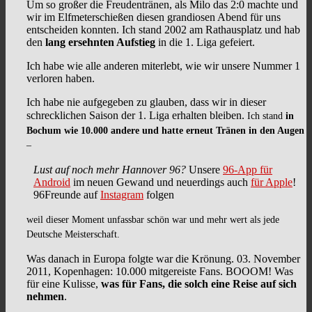
Um so großer die Freudentränen, als Milo das 2:0 machte und
wir im Elfmeterschießen diesen grandiosen Abend für uns
entscheiden konnten. Ich stand 2002 am Rathausplatz und hab
den
lang ersehnten Aufstieg
in die 1. Liga gefeiert.
Ich habe wie alle anderen miterlebt, wie wir unsere Nummer 1
verloren haben.
Ich habe nie aufgegeben zu glauben, dass wir in dieser
schrecklichen Saison der 1. Liga erhalten bleiben.
Ich stand
in
Bochum wie 10.000 andere und hatte erneut Tränen in den Augen
–
Lust auf noch mehr Hannover 96?
Unsere
96-App für
Android
im neuen Gewand und neuerdings auch
für Apple
!
96Freunde auf
Instagram
folgen
weil dieser Moment unfassbar schön war und mehr wert als jede
Deutsche Meisterschaft.
Was danach in Europa folgte war die Krönung. 03. November
2011, Kopenhagen: 10.000 mitgereiste Fans. BOOOM! Was
für eine Kulisse,
was für Fans, die solch eine Reise auf sich
nehmen
.