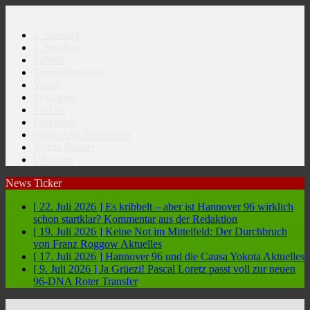
2. Spieltag
1. Spieltag
Tabelle
Torschützenliste
Yuvoi
Instagram
TikTok
Facebook
WhatsApp-Newsletter
Werde Partner
Über uns
News Ticker
[ 22. Juli 2026 ]
Es kribbelt – aber ist Hannover 96 wirklich
schon startklar?
Kommentar aus der Redaktion
[ 19. Juli 2026 ]
Keine Not im Mittelfeld: Der Durchbruch
von Franz Roggow
Aktuelles
[ 17. Juli 2026 ]
Hannover 96 und die Causa Yokota
Aktuelles
[ 9. Juli 2026 ]
Ja Grüezi! Pascal Loretz passt voll zur neuen
96-DNA
Roter Transfer