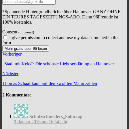
*Spannende Hintergrundberichte über Hannover. GANZ OHNE
EIN TEURES TAGESZEITUNGS-ABO. Denn 96Freunde ist
100% kostenlos.
Consent
(optional)
I give permission to collect and use my data submitted in this
form.
Mehr gratis über 96 lesen
Vorheriger
„Stadt mit Keks“: Die schönste Liebeserklärung an Hannover
Nächster
Thomas Schaaf kann auf den zwölften Mann zählen
2 Kommentare
Schatzschneiders_Sohn
sagt:
9. Januar 2016 um 16:54 Uhr