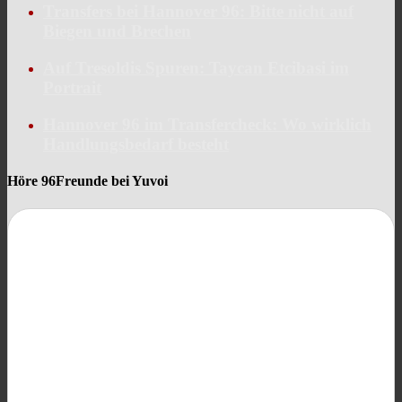
Transfers bei Hannover 96: Bitte nicht auf
Biegen und Brechen
Auf Tresoldis Spuren: Taycan Etcibasi im
Portrait
Hannover 96 im Transfercheck: Wo wirklich
Handlungsbedarf besteht
Höre 96Freunde bei Yuvoi