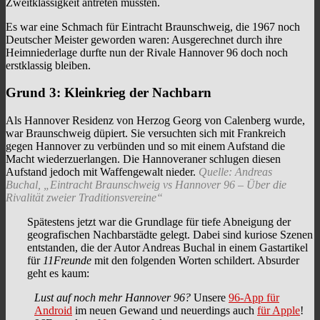
Zweitklassigkeit antreten mussten.
Es war eine Schmach für Eintracht Braunschweig, die 1967 noch
Deutscher Meister geworden waren: Ausgerechnet durch ihre
Heimniederlage durfte nun der Rivale Hannover 96 doch noch
erstklassig bleiben.
Grund 3: Kleinkrieg der Nachbarn
Als Hannover Residenz von Herzog Georg von Calenberg wurde,
war Braunschweig düpiert. Sie versuchten sich mit Frankreich
gegen Hannover zu verbünden und so mit einem Aufstand die
Macht wiederzuerlangen. Die Hannoveraner schlugen diesen
Aufstand jedoch mit Waffengewalt nieder.
Quelle: Andreas
Buchal, „Eintracht Braunschweig vs Hannover 96 – Über die
Rivalität zweier Traditionsvereine“
Spätestens jetzt war die Grundlage für tiefe Abneigung der
geografischen Nachbarstädte gelegt. Dabei sind kuriose Szenen
entstanden, die der Autor Andreas Buchal in einem Gastartikel
für
11Freunde
mit den folgenden Worten schildert. Absurder
geht es kaum:
Lust auf noch mehr Hannover 96?
Unsere
96-App für
Android
im neuen Gewand und neuerdings auch
für Apple
!