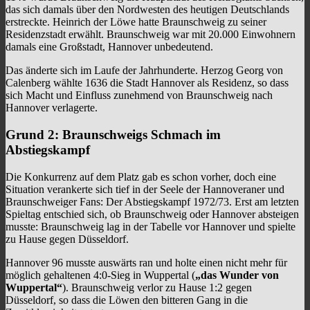
das sich damals über den Nordwesten des heutigen Deutschlands
erstreckte. Heinrich der Löwe hatte Braunschweig zu seiner
Residenzstadt erwählt. Braunschweig war mit 20.000 Einwohnern
damals eine Großstadt, Hannover unbedeutend.
Das änderte sich im Laufe der Jahrhunderte. Herzog Georg von
Calenberg wählte 1636 die Stadt Hannover als Residenz, so dass
sich Macht und Einfluss zunehmend von Braunschweig nach
Hannover verlagerte.
Grund 2: Braunschweigs Schmach im
Abstiegskampf
Die Konkurrenz auf dem Platz gab es schon vorher, doch eine
Situation verankerte sich tief in der Seele der Hannoveraner und
Braunschweiger Fans: Der Abstiegskampf 1972/73. Erst am letzten
Spieltag entschied sich, ob Braunschweig oder Hannover absteigen
musste: Braunschweig lag in der Tabelle vor Hannover und spielte
zu Hause gegen Düsseldorf.
Hannover 96 musste auswärts ran und holte einen nicht mehr für
möglich gehaltenen 4:0-Sieg in Wuppertal (
„das Wunder von
Wuppertal“
). Braunschweig verlor zu Hause 1:2 gegen
Düsseldorf, so dass die Löwen den bitteren Gang in die