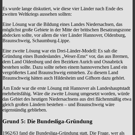
Es wurde lange diskutiert, wie diese vier Länder nach Ende des
zweiten Weltkriegs aussehen sollten:
Eine Lösung war die Bildung eines Landes Niedersachsen, das
möglichst große Gebiete in der Mitte der britischen Besatzungszone
abdecken sollte, vor allem die vier Länder Hannover, Oldenburg,
Braunschweig, Schaumburg-Lippe.
Eine zweite Lösung war ein Drei-Länder-Modell: Es sah die
Gründung eines Bundeslandes „Weser-Ems“ vor, das aus Bremen,
dem Land Oldenburg und den Bezirken Aurich und Osnabrück
bestehen sollte. Dazu sollte neben einem hannoverschen Land ein
vergrößertes Land Braunschweig entstehen. Zu diesem Land
Braunschweig hätten auch Hildesheim und Gifhorn dazu gehört.
Am Ende war die erste Lösung mit Hannover als Landeshauptstadt
mehrheitsfähig. Wäre die zweite Lösung umgesetzt worden, würde
das Gebiet des heutigen Niedersachsens aus drei flächenmäßig etwa
gleich großen Ländern bestehen – und Braunschweig wäre
eigenständig geblieben.
Grund 5: Die Bundesliga-Gründung
1962/63 fand die Bundesliga-Gründung statt. Die Frage, wer als