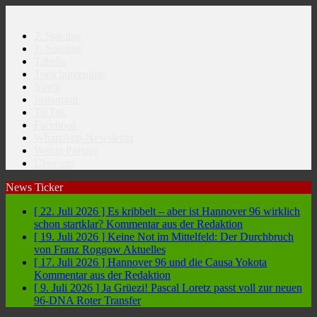
2. Spieltag
1. Spieltag
Tabelle
Torschützenliste
Yuvoi
Instagram
TikTok
Facebook
WhatsApp-Newsletter
Werde Partner
Über uns
News Ticker
[ 22. Juli 2026 ]
Es kribbelt – aber ist Hannover 96 wirklich
schon startklar?
Kommentar aus der Redaktion
[ 19. Juli 2026 ]
Keine Not im Mittelfeld: Der Durchbruch
von Franz Roggow
Aktuelles
[ 17. Juli 2026 ]
Hannover 96 und die Causa Yokota
Kommentar aus der Redaktion
[ 9. Juli 2026 ]
Ja Grüezi! Pascal Loretz passt voll zur neuen
96-DNA
Roter Transfer