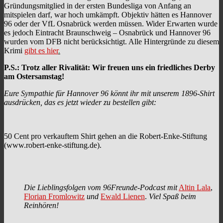
Gründungsmitglied in der ersten Bundesliga von Anfang an
mitspielen darf, war hoch umkämpft. Objektiv hätten es Hannover
96 oder der VfL Osnabrück werden müssen. Wider Erwarten wurde
es jedoch Eintracht Braunschweig – Osnabrück und Hannover 96
wurden vom DFB nicht berücksichtigt. Alle Hintergründe zu diesem
Krimi
gibt es hier
.
P.S.: Trotz aller Rivalität: Wir freuen uns ein friedliches Derby
am Ostersamstag!
Eure Sympathie für Hannover 96 könnt ihr mit unserem 1896-Shirt
ausdrücken, das es jetzt wieder zu bestellen gibt:
50 Cent pro verkauftem Shirt gehen an die Robert-Enke-Stiftung
(www.robert-enke-stiftung.de).
Die Lieblingsfolgen vom 96Freunde-Podcast mit
Altin Lala
,
Florian Fromlowitz
und
Ewald Lienen
.
Viel Spaß beim
Reinhören!