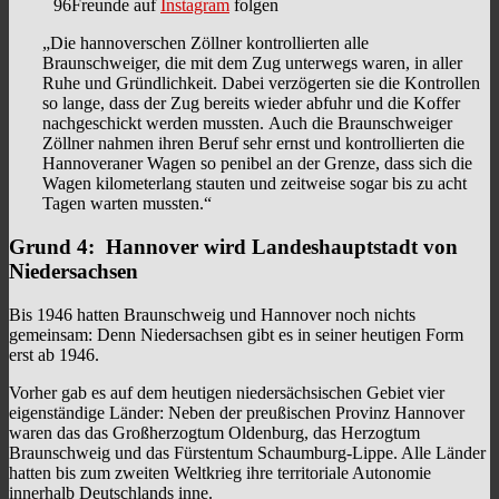
96Freunde auf
Instagram
folgen
„Die hannoverschen Zöllner kontrollierten alle
Braunschweiger, die mit dem Zug unterwegs waren, in aller
Ruhe und Gründlichkeit. Dabei verzögerten sie die Kontrollen
so lange, dass der Zug bereits wieder abfuhr und die Koffer
nachgeschickt werden mussten. Auch die Braunschweiger
Zöllner nahmen ihren Beruf sehr ernst und kontrollierten die
Hannoveraner Wagen so penibel an der Grenze, dass sich die
Wagen kilometerlang stauten und zeitweise sogar bis zu acht
Tagen warten mussten.“
Grund 4: Hannover wird Landeshauptstadt von
Niedersachsen
Bis 1946 hatten Braunschweig und Hannover noch nichts
gemeinsam: Denn Niedersachsen gibt es in seiner heutigen Form
erst ab 1946.
Vorher gab es auf dem heutigen niedersächsischen Gebiet vier
eigenständige Länder: Neben der preußischen Provinz Hannover
waren das das Großherzogtum Oldenburg, das Herzogtum
Braunschweig und das Fürstentum Schaumburg-Lippe. Alle Länder
hatten bis zum zweiten Weltkrieg ihre territoriale Autonomie
innerhalb Deutschlands inne.