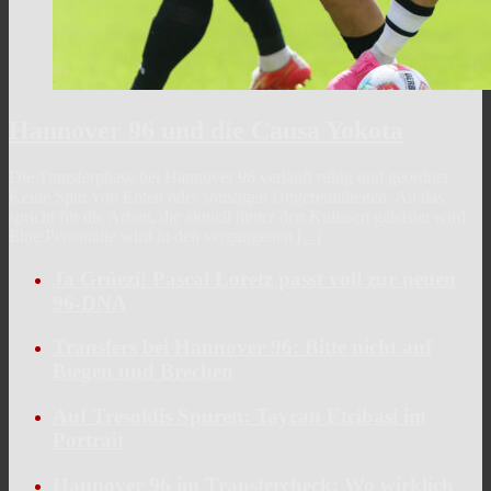
Hannover 96 und die Causa Yokota
Die Transferphase bei Hannover 96 verläuft ruhig und geordnet.
Keine Spur von Enten oder sonstigen Ungereimtheiten. All das
spricht für die Arbeit, die aktuell hinter den Kulissen geleistet wird.
Eine Personalie wird in den vergangenen
[...]
Ja Grüezi! Pascal Loretz passt voll zur neuen
96-DNA
Transfers bei Hannover 96: Bitte nicht auf
Biegen und Brechen
Auf Tresoldis Spuren: Taycan Etcibasi im
Portrait
Hannover 96 im Transfercheck: Wo wirklich