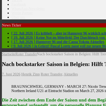
TikTok
Facebook
WhatsApp-Newsletter
Werde Partner
Über uns
News Ticker
[ 22. Juli 2026 ]
Es kribbelt – aber ist Hannover 96 wirklich sc
[ 19. Juli 2026 ]
Keine Not im Mittelfeld: Der Durchbruch vo
[ 17. Juli 2026 ]
Hannover 96 und die Causa Yokota
Aktuelles
[ 9. Juli 2026 ]
Ja Grüezi! Pascal Loretz passt voll zur neuen
Startseite
Roter Transfer
Nach bockstarker Saison in Belgien: Hilft Tr
Nach bockstarker Saison in Belgien: Hilft
7. Juni 2026
Henrik Zinn
Roter Transfer
,
Aktuelles
BRAUNSCHWEIG, GERMANY - MARCH 27: Nicolo Tresoldi of G
Northern Ireland U21 at Eintracht Stadion on March 27, 2026 
Die Zeit zwischen dem Ende der Saison und dem Begin
entsprechend aufgestellt, um die personelle Planung 