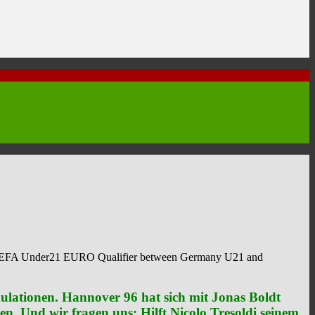
UEFA Under21 EURO Qualifier between Germany U21 and
kulationen. Hannover 96 hat sich mit Jonas Boldt
n. Und wir fragen uns: Hilft Nicolo Tresoldi seinem