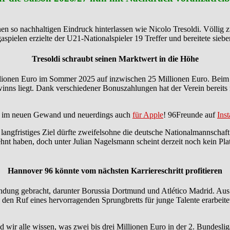
 so nachhaltigen Eindruck hinterlassen wie Nicolo Tresoldi. Völlig zur
spielen erzielte der U21-Nationalspieler 19 Treffer und bereitete sieb
Tresoldi schraubt seinen Marktwert in die Höhe
Millionen Euro im Sommer 2025 auf inzwischen 25 Millionen Euro. Beim 
ewinns liegt. Dank verschiedener Bonuszahlungen hat der Verein bereit
im neuen Gewand und neuerdings auch
für Apple
! 96Freunde auf
Ins
n langfristiges Ziel dürfte zweifelsohne die deutsche Nationalmannschaft
ehnt haben, doch unter Julian Nagelsmann scheint derzeit noch kein Plat
Hannover 96 könnte vom nächsten Karriereschritt profitieren
ung gebracht, darunter Borussia Dortmund und Atlético Madrid. Aus Si
 den Ruf eines hervorragenden Sprungbretts für junge Talente erarbeite
 wir alle wissen, was zwei bis drei Millionen Euro in der 2. Bundesli