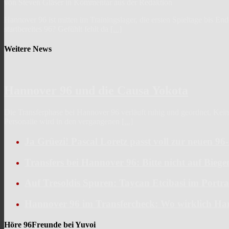
von Steven Gläser in Kommentar aus der Redaktion
Hannover 96 ist mitten im Trainingslager, die ersten Spieltage bis En
startbereites 96? Gefühlt fehlt da
[...]
Weitere News
Hannover 96 und die Causa Yokota
Die Transferphase bei Hannover 96 verläuft ruhig und geordnet. Keine 
Personalie wird in den vergangenen
[...]
Ja Grüezi! Pascal Loretz passt voll zur neuen 9
Transfers bei Hannover 96: Bitte nicht auf Bieg
Auf Tresoldis Spuren: Taycan Etcibasi im Portra
Hannover 96 im Transfercheck: Wo wirklich Ha
Höre 96Freunde bei Yuvoi