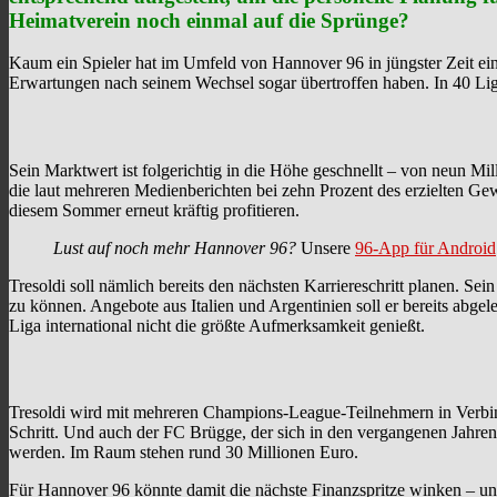
Heimatverein noch einmal auf die Sprünge?
Kaum ein Spieler hat im Umfeld von Hannover 96 in jüngster Zeit einen
Erwartungen nach seinem Wechsel sogar übertroffen haben. In 40 Liga
Sein Marktwert ist folgerichtig in die Höhe geschnellt – von neun 
die laut mehreren Medienberichten bei zehn Prozent des erzielten G
diesem Sommer erneut kräftig profitieren.
Lust auf noch mehr Hannover 96?
Unsere
96-App für Android
Tresoldi soll nämlich bereits den nächsten Karriereschritt planen. Sei
zu können. Angebote aus Italien und Argentinien soll er bereits abgel
Liga international nicht die größte Aufmerksamkeit genießt.
Tresoldi wird mit mehreren Champions-League-Teilnehmern in Verbind
Schritt. Und auch der FC Brügge, der sich in den vergangenen Jahren
werden. Im Raum stehen rund 30 Millionen Euro.
Für Hannover 96 könnte damit die nächste Finanzspritze winken – und