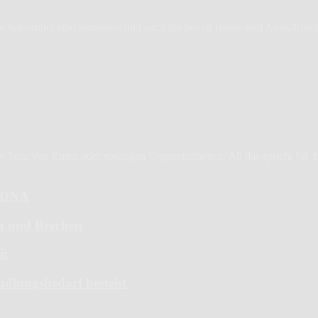
de September sind terminiert und auch die neuen Heim- und Auswärtstriko
Spur von Enten oder sonstigen Ungereimtheiten. All das spricht für die 
6-DNA
en und Brechen
it
ndlungsbedarf besteht