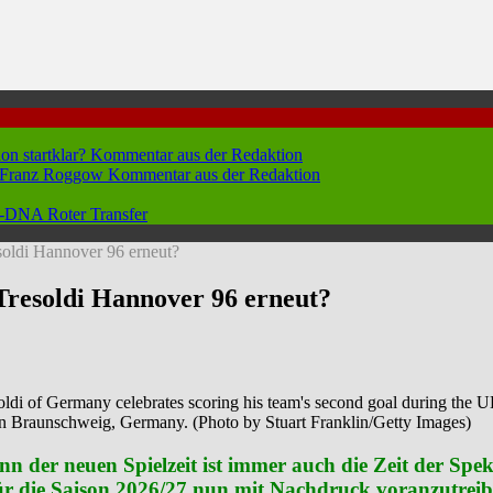
hon startklar?
Kommentar aus der Redaktion
n Franz Roggow
Kommentar aus der Redaktion
 96-DNA
Roter Transfer
esoldi Hannover 96 erneut?
 Tresoldi Hannover 96 erneut?
ermany celebrates scoring his team's second goal during the 
in Braunschweig, Germany. (Photo by Stuart Franklin/Getty Images)
n der neuen Spielzeit ist immer auch die Zeit der Spe
für die Saison 2026/27 nun mit Nachdruck voranzutreibe