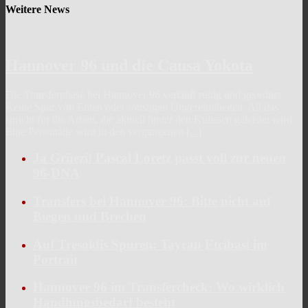
Weitere News
Hannover 96 und die Causa Yokota
Die Transferphase bei Hannover 96 verläuft ruhig und geordnet.
Keine Spur von Enten oder sonstigen Ungereimtheiten. All das
spricht für die Arbeit, die aktuell hinter den Kulissen geleistet wird.
Eine Personalie wird in den vergangenen
[...]
Ja Grüezi! Pascal Loretz passt voll zur neuen
96-DNA
Transfers bei Hannover 96: Bitte nicht auf
Biegen und Brechen
Auf Tresoldis Spuren: Taycan Etcibasi im
Portrait
Hannover 96 im Transfercheck: Wo wirklich
Handlungsbedarf besteht