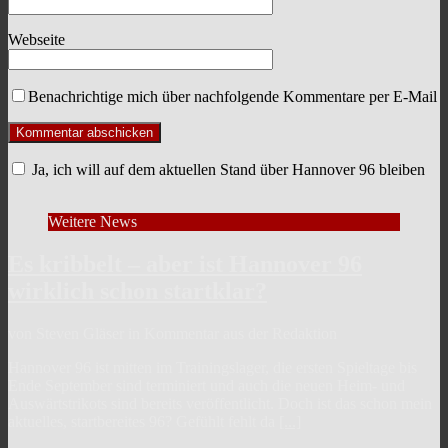
Webseite
Benachrichtige mich über nachfolgende Kommentare per E-Mail
Ja, ich will auf dem aktuellen Stand über Hannover 96 bleiben
Weitere News
Es kribbelt – aber ist Hannover 96
wirklich schon startklar?
von Steven Gläser in Kommentar aus der Redaktion
Hannover 96 ist mitten im Trainingslager, die ersten Spieltage bis
Ende September sind terminiert und auch die neuen Heim- und
Auswärtstrikots sind bereits veröffentlicht. Doch ist das schon mein
aktuelles, startbereites 96? Gefühlt fehlt da
[...]