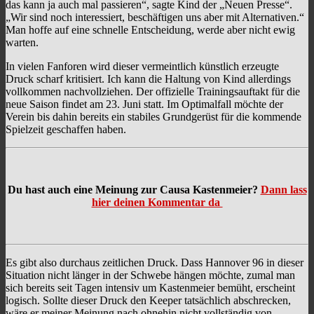
das kann ja auch mal passieren“, sagte Kind der „Neuen Presse“.
„Wir sind noch interessiert, beschäftigen uns aber mit Alternativen.“
Man hoffe auf eine schnelle Entscheidung, werde aber nicht ewig
warten.
In vielen Fanforen wird dieser vermeintlich künstlich erzeugte
Druck scharf kritisiert. Ich kann die Haltung von Kind allerdings
vollkommen nachvollziehen. Der offizielle Trainingsauftakt für die
neue Saison findet am 23. Juni statt. Im Optimalfall möchte der
Verein bis dahin bereits ein stabiles Grundgerüst für die kommende
Spielzeit geschaffen haben.
Du hast auch eine Meinung zur Causa Kastenmeier?
Dann lass
hier deinen Kommentar da
Es gibt also durchaus zeitlichen Druck. Dass Hannover 96 in dieser
Situation nicht länger in der Schwebe hängen möchte, zumal man
sich bereits seit Tagen intensiv um Kastenmeier bemüht, erscheint
logisch. Sollte dieser Druck den Keeper tatsächlich abschrecken,
wäre er meiner Meinung nach ohnehin nicht vollständig von