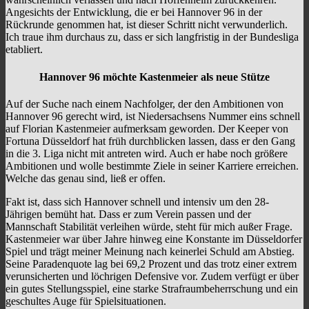
Angesichts der Entwicklung, die er bei Hannover 96 in der
Rückrunde genommen hat, ist dieser Schritt nicht verwunderlich.
Ich traue ihm durchaus zu, dass er sich langfristig in der Bundesliga
etabliert.
Hannover 96 möchte Kastenmeier als neue Stütze
Auf der Suche nach einem Nachfolger, der den Ambitionen von
Hannover 96 gerecht wird, ist Niedersachsens Nummer eins schnell
auf Florian Kastenmeier aufmerksam geworden. Der Keeper von
Fortuna Düsseldorf hat früh durchblicken lassen, dass er den Gang
in die 3. Liga nicht mit antreten wird. Auch er habe noch größere
Ambitionen und wolle bestimmte Ziele in seiner Karriere erreichen.
Welche das genau sind, ließ er offen.
Fakt ist, dass sich Hannover schnell und intensiv um den 28-
Jährigen bemüht hat. Dass er zum Verein passen und der
Mannschaft Stabilität verleihen würde, steht für mich außer Frage.
Kastenmeier war über Jahre hinweg eine Konstante im Düsseldorfer
Spiel und trägt meiner Meinung nach keinerlei Schuld am Abstieg.
Seine Paradenquote lag bei 69,2 Prozent und das trotz einer extrem
verunsicherten und löchrigen Defensive vor. Zudem verfügt er über
ein gutes Stellungsspiel, eine starke Strafraumbeherrschung und ein
geschultes Auge für Spielsituationen.