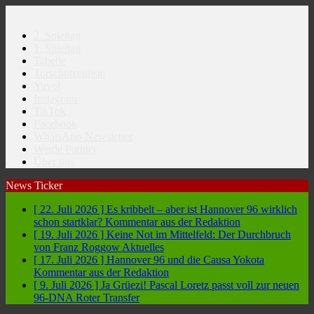
2. Spieltag
1. Spieltag
Tabelle
Torschützenliste
Yuvoi
Instagram
TikTok
Facebook
WhatsApp-Newsletter
Werde Partner
Über uns
News Ticker
[ 22. Juli 2026 ]
Es kribbelt – aber ist Hannover 96 wirklich
schon startklar?
Kommentar aus der Redaktion
[ 19. Juli 2026 ]
Keine Not im Mittelfeld: Der Durchbruch
von Franz Roggow
Aktuelles
[ 17. Juli 2026 ]
Hannover 96 und die Causa Yokota
Kommentar aus der Redaktion
[ 9. Juli 2026 ]
Ja Grüezi! Pascal Loretz passt voll zur neuen
96-DNA
Roter Transfer