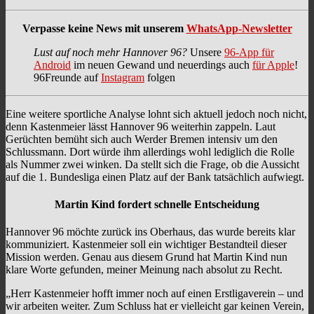
Verpasse keine News mit unserem
WhatsApp-Newsletter
Lust auf noch mehr Hannover 96?
Unsere
96-App für
Android
im neuen Gewand und neuerdings auch
für Apple
!
96Freunde auf
Instagram
folgen
Eine weitere sportliche Analyse lohnt sich aktuell jedoch noch nicht,
denn Kastenmeier lässt Hannover 96 weiterhin zappeln. Laut
Gerüchten bemüht sich auch Werder Bremen intensiv um den
Schlussmann. Dort würde ihm allerdings wohl lediglich die Rolle
als Nummer zwei winken. Da stellt sich die Frage, ob die Aussicht
auf die 1. Bundesliga einen Platz auf der Bank tatsächlich aufwiegt.
Martin Kind fordert schnelle Entscheidung
Hannover 96 möchte zurück ins Oberhaus, das wurde bereits klar
kommuniziert. Kastenmeier soll ein wichtiger Bestandteil dieser
Mission werden. Genau aus diesem Grund hat Martin Kind nun
klare Worte gefunden, meiner Meinung nach absolut zu Recht.
„Herr Kastenmeier hofft immer noch auf einen Erstligaverein – und
wir arbeiten weiter. Zum Schluss hat er vielleicht gar keinen Verein,