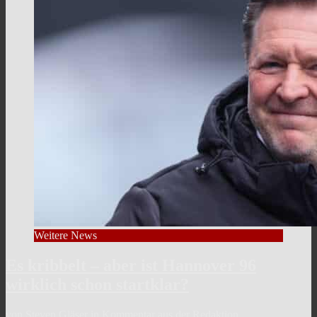
Weitere News
Es kribbelt – aber ist Hannover 96
wirklich schon startklar?
von Steven Gläser in Kommentar aus der Redaktion