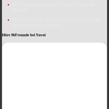
Auf Tresoldis Spuren: Taycan Etcibasi im
Portrait
Hannover 96 im Transfercheck: Wo wirklich
Handlungsbedarf besteht
Höre 96Freunde bei Yuvoi