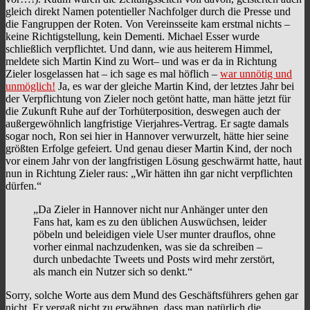
gleich direkt Namen potentieller Nachfolger durch die Presse und
die Fangruppen der Roten. Von Vereinsseite kam erstmal nichts –
keine Richtigstellung, kein Dementi. Michael Esser wurde
schließlich verpflichtet. Und dann, wie aus heiterem Himmel,
meldete sich Martin Kind zu Wort– und was er da in Richtung
Zieler losgelassen hat – ich sage es mal höflich –
war unnötig und
unmöglich!
Ja, es war der gleiche Martin Kind, der letztes Jahr bei
der Verpflichtung von Zieler noch getönt hatte, man hätte jetzt für
die Zukunft Ruhe auf der Torhüterposition, deswegen auch der
außergewöhnlich langfristige Vierjahres-Vertrag. Er sagte damals
sogar noch, Ron sei hier in Hannover verwurzelt, hätte hier seine
größten Erfolge gefeiert. Und genau dieser Martin Kind, der noch
vor einem Jahr von der langfristigen Lösung geschwärmt hatte, haut
nun in Richtung Zieler raus: „Wir hätten ihn gar nicht verpflichten
dürfen.“
„Da Zieler in Hannover nicht nur Anhänger unter den
Fans hat, kam es zu den üblichen Auswüchsen, leider
pöbeln und beleidigen viele User munter drauflos, ohne
vorher einmal nachzudenken, was sie da schreiben –
durch unbedachte Tweets und Posts wird mehr zerstört,
als manch ein Nutzer sich so denkt.“
Sorry, solche Worte aus dem Mund des Geschäftsführers gehen gar
nicht. Er vergaß nicht zu erwähnen, dass man natürlich die