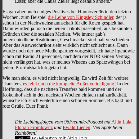
Esser, aber die Causa Zieler liegt deshalb anders.“
Es gab aber auch einiges Positives bei Hannover 96 in den letzten
Wochen, zum Beispiel
die Leihe von Kingsley Schindler
, der ja
schon in der Nachwuchsmannschaft für die Roten gespielt hat.
Dann wurden ja noch die neuen Trikots präsentiert, aus bekannten
Gründen über die sozialen Medien. Wie immer gab’s
unterschiedliche Reaktionen, Geschmäcker sind halt verschieden.
Aber das Ausweichtrikot sieht wirklich nicht schlecht aus. Dann
wurde noch der neue Medienpartner vorgestellt, ich hatte irgendwie
schon mit Radio 21 gerechnet, nachdem der NDR seinen Vertrag
nicht verlängert hat, was er meines Wissens aus Sparzwängen bei
jedem Profifußballclub getan hat.
Wie man sieht, es wird nicht langweilig. Es wird Zeit für weitere
Transfers,
es fehlt noch die komplette Außenverteidigung!
In der
Hoffnung, dass die nächsten Transfers bald kommen und der
Kokenhof sich in den nächsten Wochen einfach mal zurückhält,
wünsche ich Euch weiterhin einen schönen Sommer. Bis bald und
rote Grüße, Euer Frank
Die Lieblingsfolgen vom 96Freunde-Podcast mit
Altin Lala
,
Florian Fromlowitz
und
Ewald Lienen
.
Viel Spaß beim
Reinhören!