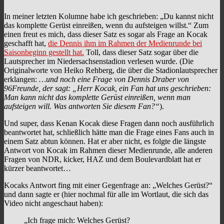
In meiner letzten Kolumne habe ich geschrieben: „Du kannst nicht
das komplette Gerüst einreißen, wenn du aufsteigen willst.“ Zum
einen freut es mich, dass dieser Satz es sogar als Frage an Kocak
geschafft hat,
die Dennis ihm im Rahmen der Medienrunde bei
Saisonbeginn gestellt hat.
Toll, dass dieser Satz sogar über die
Lautsprecher im Niedersachsenstadion verlesen wurde. (Die
Originalworte von Heiko Rehberg, die über die Stadionlautsprecher
erklangen:
…und noch eine Frage von Dennis Draber von
96Freunde, der sagt: „Herr Kocak, ein Fan hat uns geschrieben:
Man kann nicht das komplette Gerüst einreißen, wenn man
aufsteigen will. Was antworten Sie diesem Fan?“
).
Und super, dass Kenan Kocak diese Fragen dann noch ausführlich
beantwortet hat, schließlich hätte man die Frage eines Fans auch in
einem Satz abtun können. Hat er aber nicht, es folgte die längste
Antwort von Kocak im Rahmen dieser Medienrunde, alle anderen
Fragen von NDR, kicker, HAZ und dem Boulevardblatt hat er
kürzer beantwortet…
Kocaks Antwort fing mit einer Gegenfrage an: „Welches Gerüst?“
und dann sagte er (hier nochmal für alle im Wortlaut, die sich das
Video nicht angeschaut haben):
„Ich frage mich: Welches Gerüst?