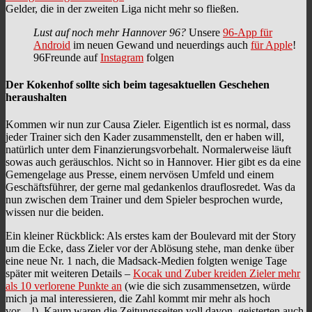
Gelder, die in der zweiten Liga nicht mehr so fließen.
Lust auf noch mehr Hannover 96?
Unsere
96-App für
Android
im neuen Gewand und neuerdings auch
für Apple
!
96Freunde auf
Instagram
folgen
Der Kokenhof sollte sich beim tagesaktuellen Geschehen
heraushalten
Kommen wir nun zur Causa Zieler. Eigentlich ist es normal, dass
jeder Trainer sich den Kader zusammenstellt, den er haben will,
natürlich unter dem Finanzierungsvorbehalt. Normalerweise läuft
sowas auch geräuschlos. Nicht so in Hannover. Hier gibt es da eine
Gemengelage aus Presse, einem nervösen Umfeld und einem
Geschäftsführer, der gerne mal gedankenlos drauflosredet. Was da
nun zwischen dem Trainer und dem Spieler besprochen wurde,
wissen nur die beiden.
Ein kleiner Rückblick: Als erstes kam der Boulevard mit der Story
um die Ecke, dass Zieler vor der Ablösung stehe, man denke über
eine neue Nr. 1 nach, die Madsack-Medien folgten wenige Tage
später mit weiteren Details –
Kocak und Zuber kreiden Zieler mehr
als 10 verlorene Punkte an
(wie die sich zusammensetzen, würde
mich ja mal interessieren, die Zahl kommt mir mehr als hoch
vor…!). Kaum waren die Zeitungsseiten voll davon, geisterten auch