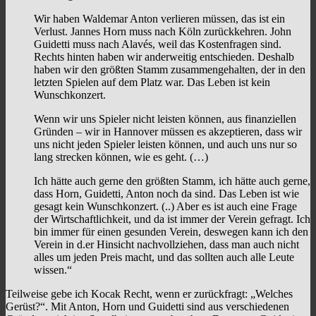
Wir haben Waldemar Anton verlieren müssen, das ist ein
Verlust. Jannes Horn muss nach Köln zurückkehren. John
Guidetti muss nach Alavés, weil das Kostenfragen sind.
Rechts hinten haben wir anderweitig entschieden. Deshalb
haben wir den größten Stamm zusammengehalten, der in den
letzten Spielen auf dem Platz war. Das Leben ist kein
Wunschkonzert.
Wenn wir uns Spieler nicht leisten können, aus finanziellen
Gründen – wir in Hannover müssen es akzeptieren, dass wir
uns nicht jeden Spieler leisten können, und auch uns nur so
lang strecken können, wie es geht. (…)
Ich hätte auch gerne den größten Stamm, ich hätte auch gerne,
dass Horn, Guidetti, Anton noch da sind. Das Leben ist wie
gesagt kein Wunschkonzert. (..) Aber es ist auch eine Frage
der Wirtschaftlichkeit, und da ist immer der Verein gefragt. Ich
bin immer für einen gesunden Verein, deswegen kann ich den
Verein in d.er Hinsicht nachvollziehen, dass man auch nicht
alles um jeden Preis macht, und das sollten auch alle Leute
wissen.“
Teilweise gebe ich Kocak Recht, wenn er zurückfragt: „Welches
Gerüst?“. Mit Anton, Horn und Guidetti sind aus verschiedenen