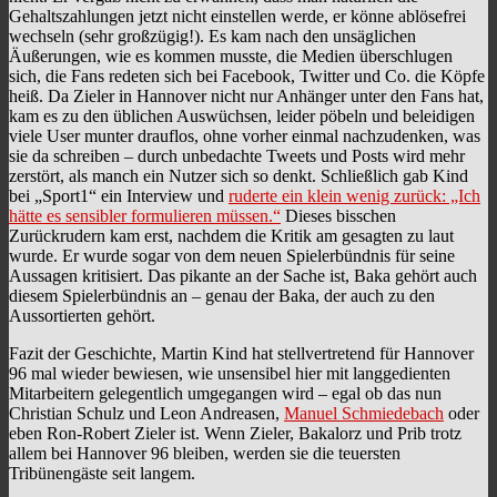
Gehaltszahlungen jetzt nicht einstellen werde, er könne ablösefrei
wechseln (sehr großzügig!). Es kam nach den unsäglichen
Äußerungen, wie es kommen musste, die Medien überschlugen
sich, die Fans redeten sich bei Facebook, Twitter und Co. die Köpfe
heiß. Da Zieler in Hannover nicht nur Anhänger unter den Fans hat,
kam es zu den üblichen Auswüchsen, leider pöbeln und beleidigen
viele User munter drauflos, ohne vorher einmal nachzudenken, was
sie da schreiben – durch unbedachte Tweets und Posts wird mehr
zerstört, als manch ein Nutzer sich so denkt. Schließlich gab Kind
bei „Sport1“ ein Interview und
ruderte ein klein wenig zurück: „Ich
hätte es sensibler formulieren müssen.“
Dieses bisschen
Zurückrudern kam erst, nachdem die Kritik am gesagten zu laut
wurde. Er wurde sogar von dem neuen Spielerbündnis für seine
Aussagen kritisiert. Das pikante an der Sache ist, Baka gehört auch
diesem Spielerbündnis an – genau der Baka, der auch zu den
Aussortierten gehört.
Fazit der Geschichte, Martin Kind hat stellvertretend für Hannover
96 mal wieder bewiesen, wie unsensibel hier mit langgedienten
Mitarbeitern gelegentlich umgegangen wird – egal ob das nun
Christian Schulz und Leon Andreasen,
Manuel Schmiedebach
oder
eben Ron-Robert Zieler ist. Wenn Zieler, Bakalorz und Prib trotz
allem bei Hannover 96 bleiben, werden sie die teuersten
Tribünengäste seit langem.