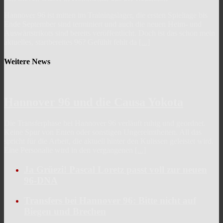
Hannover 96 ist mitten im Trainingslager, die ersten Spieltage bis
Ende September sind terminiert und auch die neuen Heim- und
Auswärtstrikots sind bereits veröffentlicht. Doch ist das schon mein
aktuelles, startbereites 96? Gefühlt fehlt da
[...]
Weitere News
Hannover 96 und die Causa Yokota
Die Transferphase bei Hannover 96 verläuft ruhig und geordnet.
Keine Spur von Enten oder sonstigen Ungereimtheiten. All das
spricht für die Arbeit, die aktuell hinter den Kulissen geleistet wird.
Eine Personalie wird in den vergangenen
[...]
Ja Grüezi! Pascal Loretz passt voll zur neuen
96-DNA
Transfers bei Hannover 96: Bitte nicht auf
Biegen und Brechen