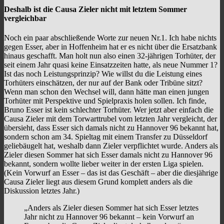
Deshalb ist die Causa Zieler nicht mit letztem Sommer
vergleichbar
Noch ein paar abschließende Worte zur neuen Nr.1. Ich habe nichts
gegen Esser, aber in Hoffenheim hat er es nicht über die Ersatzbank
hinaus geschafft. Man holt nun also einen 32-jährigen Torhüter, der
seit einem Jahr quasi keine Einsatzzeiten hatte, als neue Nummer 1?
Ist das noch Leistungsprinzip? Wie willst du die Leistung eines
Torhüters einschätzen, der nur auf der Bank oder Tribüne sitzt?
Wenn man schon den Wechsel will, dann hätte man einen jungen
Torhüter mit Perspektive und Spielpraxis holen sollen. Ich finde,
Bruno Esser ist kein schlechter Torhüter. Wer jetzt aber einfach die
Causa Zieler mit dem Torwarttrubel vom letzten Jahr vergleicht, der
übersieht, dass Esser sich damals nicht zu Hannover 96 bekannt hat,
sondern schon am 34. Spieltag mit einem Transfer zu Düsseldorf
geliebäugelt hat, weshalb dann Zieler verpflichtet wurde. Anders als
Zieler diesen Sommer hat sich Esser damals nicht zu Hannover 96
bekannt, sondern wollte lieber weiter in der ersten Liga spielen.
(Kein Vorwurf an Esser – das ist das Geschäft – aber die diesjährige
Causa Zieler liegt aus diesem Grund komplett anders als die
Diskussion letztes Jahr.)
„Anders als Zieler diesen Sommer hat sich Esser letztes
Jahr nicht zu Hannover 96 bekannt – kein Vorwurf an