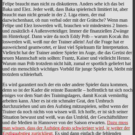
Felipe braucht man nicht zu diskutieren. Anders sehe ich das bei
Baka und Elez. Jeder weiß, dass Baka spielerisch limitiert ist, aber
braucht man nicht gerade in der 2. Liga einen, der mal
dazwischenhaut, ob nun verbal oder mit der Grätsche? Wenn man
Felipe und Elez loswerden will, brauchen wir mindestens 2 Innen-
und zusätzlich 4 Außenverteidiger. Immer die finanziellen Zwänge
im Hinterkopf. Dann wäre da noch Eddy Prib – warum Kocak ihn
loswerden will, weiß nur der Trainer allein! Auf die Frage hat er
ausweichend geantwortet, er lässt viel Spielraum für Interpretation.
Vielleicht hat der Trainer andere Spieler im Auge, die das Gerüst der
neuen Mannschaft sein sollten: Frantz, Kaiser und vielleicht Henne.
Warum man Prib trotzdem nicht hält, zumal er sportlich geliefert hat
und ein menschlich wichtiges Vorbild für junge Spieler ist, bleibt mir
trotzdem schleierhaft.
Es wird garantiert noch der ein oder andere Spieler dazu kommen,
denn so ist der Kader die reinste Baustelle – hoffentlich tut sich noch
einiges vor dem Start des Trainingslagers, damit Kocak vernünftig
arbeiten kann. Aber es ist ein schmaler Grat, den Umbruch
durchzuziehen und um den Aufstieg mitzuspielen, selbst wenn der
Trainer da noch nichts von wissen will. Ich hoffe, er ist sich seiner
Situation bewusst und weiß, was das Umfeld, der Geschäftsführer
und die Medien in Hannover von der Saison erwarten.
Dazu muss
man wissen, dass der Aufstieg desto schwieriger wird, je weiter der
Erstligaabstieg zurückliegt.
Es sind dann einfach die fehlenden