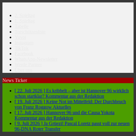
2. Spieltag
1. Spieltag
Tabelle
Torschützenliste
Yuvoi
Instagram
TikTok
Facebook
WhatsApp-Newsletter
Werde Partner
Über uns
News Ticker
[ 22. Juli 2026 ]
Es kribbelt – aber ist Hannover 96 wirklich
schon startklar?
Kommentar aus der Redaktion
[ 19. Juli 2026 ]
Keine Not im Mittelfeld: Der Durchbruch
von Franz Roggow
Aktuelles
[ 17. Juli 2026 ]
Hannover 96 und die Causa Yokota
Kommentar aus der Redaktion
[ 9. Juli 2026 ]
Ja Grüezi! Pascal Loretz passt voll zur neuen
96-DNA
Roter Transfer