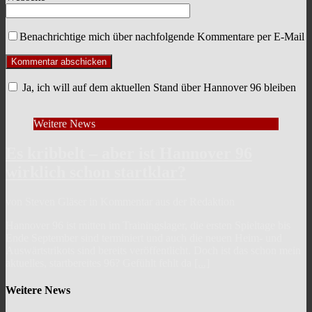
Benachrichtige mich über nachfolgende Kommentare per E-Mail
Ja, ich will auf dem aktuellen Stand über Hannover 96 bleiben
Weitere News
Es kribbelt – aber ist Hannover 96
wirklich schon startklar?
von Steven Gläser in Kommentar aus der Redaktion
Hannover 96 ist mitten im Trainingslager, die ersten Spieltage bis
Ende September sind terminiert und auch die neuen Heim- und
Auswärtstrikots sind bereits veröffentlicht. Doch ist das schon mein
aktuelles, startbereites 96? Gefühlt fehlt da
[...]
Weitere News