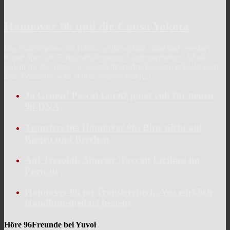
Hannover 96 und die Causa Yokota
Die Transferphase bei Hannover 96 verläuft ruhig und geordnet.
Keine Spur von Enten oder sonstigen Ungereimtheiten. All das
spricht für die Arbeit, die aktuell hinter den Kulissen geleistet wird.
Eine Personalie wird in den vergangenen
[...]
Ja Grüezi! Pascal Loretz passt voll zur neuen
96-DNA
Transfers bei Hannover 96: Bitte nicht auf
Biegen und Brechen
Auf Tresoldis Spuren: Taycan Etcibasi im
Portrait
Hannover 96 im Transfercheck: Wo wirklich
Handlungsbedarf besteht
Höre 96Freunde bei Yuvoi