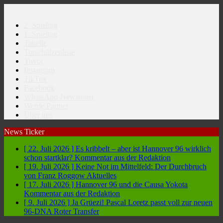
2. Spieltag
1. Spieltag
Tabelle
Torschützenliste
Yuvoi
Instagram
TikTok
Facebook
WhatsApp-Newsletter
Werde Partner
Über uns
News Ticker
[ 22. Juli 2026 ]
Es kribbelt – aber ist Hannover 96 wirklich
schon startklar?
Kommentar aus der Redaktion
[ 19. Juli 2026 ]
Keine Not im Mittelfeld: Der Durchbruch
von Franz Roggow
Aktuelles
[ 17. Juli 2026 ]
Hannover 96 und die Causa Yokota
Kommentar aus der Redaktion
[ 9. Juli 2026 ]
Ja Grüezi! Pascal Loretz passt voll zur neuen
96-DNA
Roter Transfer