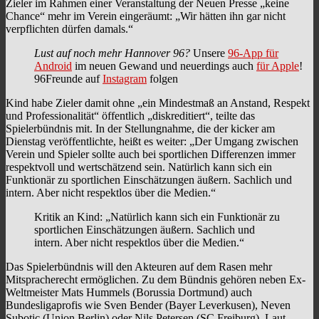
Zieler im Rahmen einer Veranstaltung der Neuen Presse „keine
Chance“ mehr im Verein eingeräumt: „Wir hätten ihn gar nicht
verpflichten dürfen damals.“
Lust auf noch mehr Hannover 96?
Unsere
96-App für
Android
im neuen Gewand und neuerdings auch
für Apple
!
96Freunde auf
Instagram
folgen
Kind habe Zieler damit ohne „ein Mindestmaß an Anstand, Respekt
und Professionalität“ öffentlich „diskreditiert“, teilte das
Spielerbündnis mit. In der Stellungnahme, die der kicker am
Dienstag veröffentlichte, heißt es weiter: „Der Umgang zwischen
Verein und Spieler sollte auch bei sportlichen Differenzen immer
respektvoll und wertschätzend sein. Natürlich kann sich ein
Funktionär zu sportlichen Einschätzungen äußern. Sachlich und
intern. Aber nicht respektlos über die Medien.“
Kritik an Kind: „Natürlich kann sich ein Funktionär zu
sportlichen Einschätzungen äußern. Sachlich und
intern. Aber nicht respektlos über die Medien.“
Das Spielerbündnis will den Akteuren auf dem Rasen mehr
Mitspracherecht ermöglichen. Zu dem Bündnis gehören neben Ex-
Weltmeister Mats Hummels (Borussia Dortmund) auch
Bundesligaprofis wie Sven Bender (Bayer Leverkusen), Neven
Subotic (Union Berlin) oder Nils Petersen (SC Freiburg). Laut