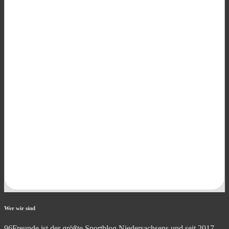
Wer wir sind
96Freunde ist der größte Sportblog Niedersachsens und seit 2017