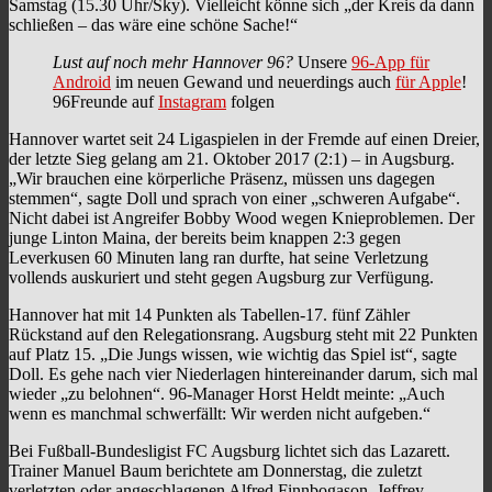
Samstag (15.30 Uhr/Sky). Vielleicht könne sich „der Kreis da dann
schließen – das wäre eine schöne Sache!“
Lust auf noch mehr Hannover 96?
Unsere
96-App für
Android
im neuen Gewand und neuerdings auch
für Apple
!
96Freunde auf
Instagram
folgen
Hannover wartet seit 24 Ligaspielen in der Fremde auf einen Dreier,
der letzte Sieg gelang am 21. Oktober 2017 (2:1) – in Augsburg.
„Wir brauchen eine körperliche Präsenz, müssen uns dagegen
stemmen“, sagte Doll und sprach von einer „schweren Aufgabe“.
Nicht dabei ist Angreifer Bobby Wood wegen Knieproblemen. Der
junge Linton Maina, der bereits beim knappen 2:3 gegen
Leverkusen 60 Minuten lang ran durfte, hat seine Verletzung
vollends auskuriert und steht gegen Augsburg zur Verfügung.
Hannover hat mit 14 Punkten als Tabellen-17. fünf Zähler
Rückstand auf den Relegationsrang. Augsburg steht mit 22 Punkten
auf Platz 15. „Die Jungs wissen, wie wichtig das Spiel ist“, sagte
Doll. Es gehe nach vier Niederlagen hintereinander darum, sich mal
wieder „zu belohnen“. 96-Manager Horst Heldt meinte: „Auch
wenn es manchmal schwerfällt: Wir werden nicht aufgeben.“
Bei Fußball-Bundesligist FC Augsburg lichtet sich das Lazarett.
Trainer Manuel Baum berichtete am Donnerstag, die zuletzt
verletzten oder angeschlagenen Alfred Finnbogason, Jeffrey