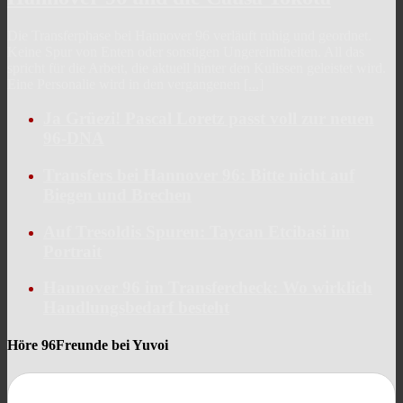
Die Transferphase bei Hannover 96 verläuft ruhig und geordnet.
Keine Spur von Enten oder sonstigen Ungereimtheiten. All das
spricht für die Arbeit, die aktuell hinter den Kulissen geleistet wird.
Eine Personalie wird in den vergangenen
[...]
Ja Grüezi! Pascal Loretz passt voll zur neuen
96-DNA
Transfers bei Hannover 96: Bitte nicht auf
Biegen und Brechen
Auf Tresoldis Spuren: Taycan Etcibasi im
Portrait
Hannover 96 im Transfercheck: Wo wirklich
Handlungsbedarf besteht
Höre 96Freunde bei Yuvoi