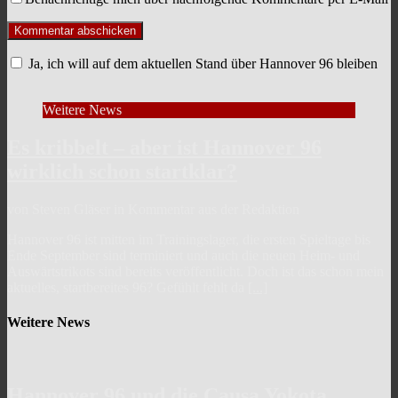
Ja, ich will auf dem aktuellen Stand über Hannover 96 bleiben
Weitere News
Es kribbelt – aber ist Hannover 96
wirklich schon startklar?
von Steven Gläser in Kommentar aus der Redaktion
Hannover 96 ist mitten im Trainingslager, die ersten Spieltage bis
Ende September sind terminiert und auch die neuen Heim- und
Auswärtstrikots sind bereits veröffentlicht. Doch ist das schon mein
aktuelles, startbereites 96? Gefühlt fehlt da
[...]
Weitere News
Hannover 96 und die Causa Yokota