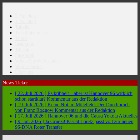
2. Spieltag
1. Spieltag
Tabelle
Torschützenliste
Yuvoi
Instagram
TikTok
Facebook
WhatsApp-Newsletter
Werde Partner
Über uns
News Ticker
[ 22. Juli 2026 ]
Es kribbelt – aber ist Hannover 96 wirklich
schon startklar?
Kommentar aus der Redaktion
[ 19. Juli 2026 ]
Keine Not im Mittelfeld: Der Durchbruch
von Franz Roggow
Kommentar aus der Redaktion
[ 17. Juli 2026 ]
Hannover 96 und die Causa Yokota
Aktuelles
[ 9. Juli 2026 ]
Ja Grüezi! Pascal Loretz passt voll zur neuen
96-DNA
Roter Transfer