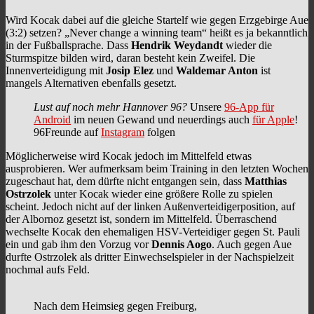
Wird Kocak dabei auf die gleiche Startelf wie gegen Erzgebirge Aue
(3:2) setzen? „Never change a winning team“ heißt es ja bekanntlich
in der Fußballsprache. Dass
Hendrik Weydandt
wieder die
Sturmspitze bilden wird, daran besteht kein Zweifel. Die
Innenverteidigung mit
Josip Elez
und
Waldemar Anton
ist
mangels Alternativen ebenfalls gesetzt.
Lust auf noch mehr Hannover 96?
Unsere
96-App für
Android
im neuen Gewand und neuerdings auch
für Apple
!
96Freunde auf
Instagram
folgen
Möglicherweise wird Kocak jedoch im Mittelfeld etwas
ausprobieren. Wer aufmerksam beim Training in den letzten Wochen
zugeschaut hat, dem dürfte nicht entgangen sein, dass
Matthias
Ostrzolek
unter Kocak wieder eine größere Rolle zu spielen
scheint. Jedoch nicht auf der linken Außenverteidigerposition, auf
der Albornoz gesetzt ist, sondern im Mittelfeld. Überraschend
wechselte Kocak den ehemaligen HSV-Verteidiger gegen St. Pauli
ein und gab ihm den Vorzug vor
Dennis Aogo
. Auch gegen Aue
durfte Ostrzolek als dritter Einwechselspieler in der Nachspielzeit
nochmal aufs Feld.
Nach dem Heimsieg gegen Freiburg,