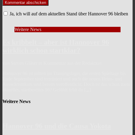
Ja, ich will auf dem aktuellen Stand über Hannover 96 bleiben
Weitere News
Es kribbelt – aber ist Hannover 96
wirklich schon startklar?
von Steven Gläser in Kommentar aus der Redaktion
Hannover 96 ist mitten im Trainingslager, die ersten Spieltage bis
Ende September sind terminiert und auch die neuen Heim- und
Auswärtstrikots sind bereits veröffentlicht. Doch ist das schon mein
aktuelles, startbereites 96? Gefühlt fehlt da
[...]
Weitere News
Hannover 96 und die Causa Yokota