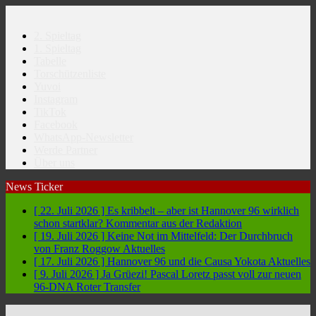
2. Spieltag
1. Spieltag
Tabelle
Torschützenliste
Yuvoi
Instagram
TikTok
Facebook
WhatsApp-Newsletter
Werde Partner
Über uns
News Ticker
[ 22. Juli 2026 ]
Es kribbelt – aber ist Hannover 96 wirklich
schon startklar?
Kommentar aus der Redaktion
[ 19. Juli 2026 ]
Keine Not im Mittelfeld: Der Durchbruch
von Franz Roggow
Aktuelles
[ 17. Juli 2026 ]
Hannover 96 und die Causa Yokota
Aktuelles
[ 9. Juli 2026 ]
Ja Grüezi! Pascal Loretz passt voll zur neuen
96-DNA
Roter Transfer