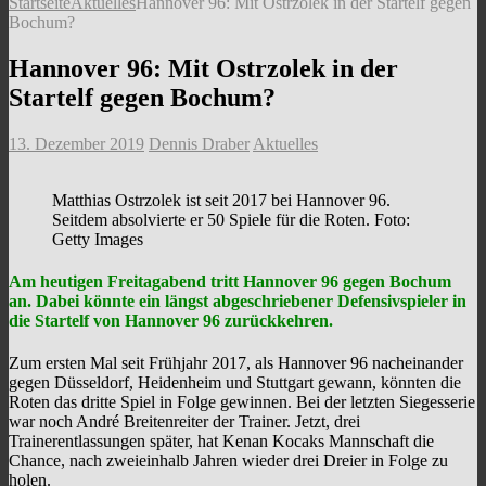
Startseite
Aktuelles
Hannover 96: Mit Ostrzolek in der Startelf gegen
Bochum?
Hannover 96: Mit Ostrzolek in der
Startelf gegen Bochum?
13. Dezember 2019
Dennis Draber
Aktuelles
Matthias Ostrzolek ist seit 2017 bei Hannover 96.
Seitdem absolvierte er 50 Spiele für die Roten. Foto:
Getty Images
Am heutigen Freitagabend tritt Hannover 96 gegen Bochum
an. Dabei könnte ein längst abgeschriebener Defensivspieler in
die Startelf von Hannover 96 zurückkehren.
Zum ersten Mal seit Frühjahr 2017, als Hannover 96 nacheinander
gegen Düsseldorf, Heidenheim und Stuttgart gewann, könnten die
Roten das dritte Spiel in Folge gewinnen. Bei der letzten Siegesserie
war noch André Breitenreiter der Trainer. Jetzt, drei
Trainerentlassungen später, hat Kenan Kocaks Mannschaft die
Chance, nach zweieinhalb Jahren wieder drei Dreier in Folge zu
holen.