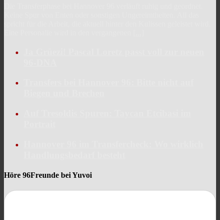
Die Transferphase bei Hannover 96 verläuft ruhig und geordnet.
Keine Spur von Enten oder sonstigen Ungereimtheiten. All das
spricht für die Arbeit, die aktuell hinter den Kulissen geleistet wird.
Eine Personalie wird in den vergangenen
[...]
Ja Grüezi! Pascal Loretz passt voll zur neuen
96-DNA
Transfers bei Hannover 96: Bitte nicht auf
Biegen und Brechen
Auf Tresoldis Spuren: Taycan Etcibasi im
Portrait
Hannover 96 im Transfercheck: Wo wirklich
Handlungsbedarf besteht
Höre 96Freunde bei Yuvoi