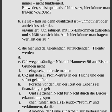
immer – nicht funktioniert.
Entweder, sie ist qualitativ fehl-besetzt, hier könnte man
fragen: WARUM?
sie ist – falls sie denn qualifiziert ist – unmotiviert oder
antriebslos oder des-
organisiert, ggf. saturiert, mit Fix-Einkommen zufrieden
und schläft vor sich hin. Auch hier könnte man fragen:
Wer läßt das zu ?
die hier und da gelegentlich auftauchenden „Talente“
werden
C-1 wegen ständiger Nöte bei Hannover 96 aus Risiko-
Gründen nicht
eingesetzt, oder sie meinen
C-2 mit dem 1. Profi-Vertrag in der Tasche und dem
sofort gekauften
Porsche vor der Tür, der Rest des Lebens sei
finanziell geregelt
Und sie ziehen Nacht für Nacht durch die Discos,
erkannt, angespro-
chen, fühlen sich als (Pseudo-)“Promis“ und
verkümmern, da die
Ambition, der Drive zur Arbeit, zur Verbesserung