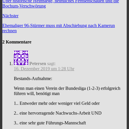
Über historische Heimsiege, heimliches Fernsehschauen und die
Bochum-Verschwörung
Nächster
Ehemaliger 96-Stürmer muss mit Abschiebung nach Kamerun
rechnen
2 Kommentare
Petersen
sagt:
16. Dezember 2019 um 1:28 Uhr
Bestands-Aufnahme:
Wenn man einen Verein der Bundesliga (1-2-3) erfolgreich
führen will, benötigt man
1.. Entweder mehr oder weniger viel Geld oder
2.. eine hervorragende Nachwuchs-Arbeit UND
3.. eine sehr gute Führungs-Mannschaft