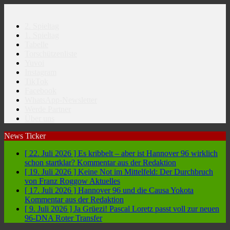
2. Spieltag
1. Spieltag
Tabelle
Torschützenliste
Yuvoi
Instagram
TikTok
Facebook
WhatsApp-Newsletter
Werde Partner
Über uns
News Ticker
[ 22. Juli 2026 ]
Es kribbelt – aber ist Hannover 96 wirklich
schon startklar?
Kommentar aus der Redaktion
[ 19. Juli 2026 ]
Keine Not im Mittelfeld: Der Durchbruch
von Franz Roggow
Aktuelles
[ 17. Juli 2026 ]
Hannover 96 und die Causa Yokota
Kommentar aus der Redaktion
[ 9. Juli 2026 ]
Ja Grüezi! Pascal Loretz passt voll zur neuen
96-DNA
Roter Transfer