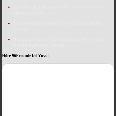
Transfers bei Hannover 96: Bitte nicht auf
Biegen und Brechen
Auf Tresoldis Spuren: Taycan Etcibasi im
Portrait
Hannover 96 im Transfercheck: Wo wirklich
Handlungsbedarf besteht
Höre 96Freunde bei Yuvoi