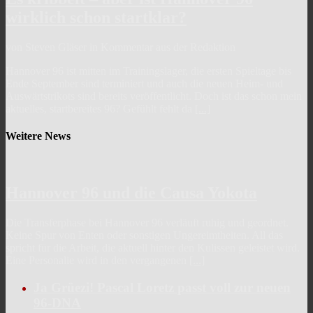
wirklich schon startklar?
von Steven Gläser in Kommentar aus der Redaktion
Hannover 96 ist mitten im Trainingslager, die ersten Spieltage bis
Ende September sind terminiert und auch die neuen Heim- und
Auswärtstrikots sind bereits veröffentlicht. Doch ist das schon mein
aktuelles, startbereites 96? Gefühlt fehlt da
[...]
Weitere News
Hannover 96 und die Causa Yokota
Die Transferphase bei Hannover 96 verläuft ruhig und geordnet.
Keine Spur von Enten oder sonstigen Ungereimtheiten. All das
spricht für die Arbeit, die aktuell hinter den Kulissen geleistet wird.
Eine Personalie wird in den vergangenen
[...]
Ja Grüezi! Pascal Loretz passt voll zur neuen
96-DNA