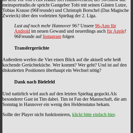
meinsportradio.de spricht Gastgeber Tobi mit seinen Gästen Lutze,
Tobias Krause (96Freunde) und Christoph Borschel (Das Magische
Zweieck) über den vorletzten Spieltag der 2. Liga.
Lust auf noch mehr Hannover 96?
Unsere
96-App für
Android
im neuen Gewand und neuerdings auch
für Apple
!
96Freunde auf
Instagram
folgen
Transfergerüchte
Außerdem werfen die Vier einen Blick auf die aktuell sehr heiß
kochende Gerüchteküche. Wer kommt? Wer geht? Und ist auf den
diskutierten Positionen überhaupt ein Wechsel nötig?
Dank nach Bielefeld
Und natürlich wird auch auf den letzten Spieltag geguckt.Als
besonderer Gast ist Tim dabei. Tim ist Fan der Mannschaft, die am
Sonntag in Hannover ein wenig den Heldenstatus bekam.
Sollte der Player nicht funktionieren,
klickt bitte einfach hier
.