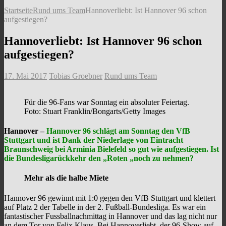
Startseite
Rund ums Team
Hannoverliebt: Ist Hannover 96 schon
aufgestiegen?
Hannoverliebt: Ist Hannover 96 schon
aufgestiegen?
17. Mai 2017
Tobias Groebner
Rund ums Team
Für die 96-Fans war Sonntag ein absoluter Feiertag.
Foto: Stuart Franklin/Bongarts/Getty Images
Hannover –
Hannover 96 schlägt am Sonntag den VfB
Stuttgart und ist Dank der Niederlage von Eintracht
Braunschweig bei Arminia Bielefeld so gut wie aufgestiegen. Ist
die Bundesligarückkehr den „Roten „noch zu nehmen?
Mehr als die halbe Miete
Hannover 96 gewinnt mit 1:0 gegen den VfB Stuttgart und klettert
auf Platz 2 der Tabelle in der 2. Fußball-Bundesliga. Es war ein
fantastischer Fussballnachmittag in Hannover und das lag nicht nur
an dem Tor von Felix Klaus. Bei Hannoverliebt, der 96-Show auf