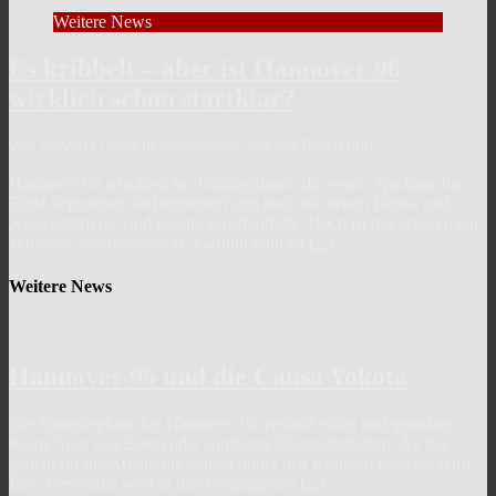
Weitere News
Es kribbelt – aber ist Hannover 96
wirklich schon startklar?
von Steven Gläser in Kommentar aus der Redaktion
Hannover 96 ist mitten im Trainingslager, die ersten Spieltage bis
Ende September sind terminiert und auch die neuen Heim- und
Auswärtstrikots sind bereits veröffentlicht. Doch ist das schon mein
aktuelles, startbereites 96? Gefühlt fehlt da
[...]
Weitere News
Hannover 96 und die Causa Yokota
Die Transferphase bei Hannover 96 verläuft ruhig und geordnet.
Keine Spur von Enten oder sonstigen Ungereimtheiten. All das
spricht für die Arbeit, die aktuell hinter den Kulissen geleistet wird.
Eine Personalie wird in den vergangenen
[...]