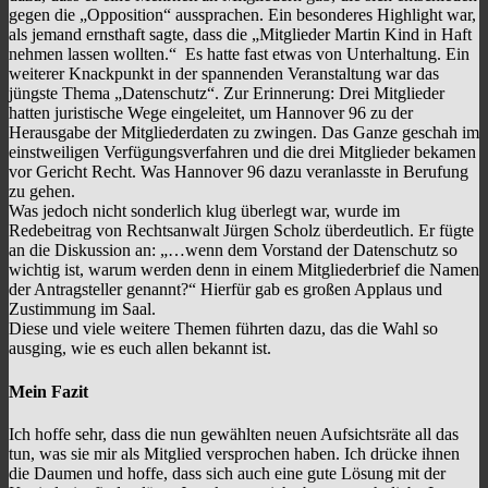
gegen die „Opposition“ aussprachen. Ein besonderes Highlight war,
als jemand ernsthaft sagte, dass die „Mitglieder Martin Kind in Haft
nehmen lassen wollten.“ Es hatte fast etwas von Unterhaltung. Ein
weiterer Knackpunkt in der spannenden Veranstaltung war das
jüngste Thema „Datenschutz“. Zur Erinnerung: Drei Mitglieder
hatten juristische Wege eingeleitet, um Hannover 96 zu der
Herausgabe der Mitgliederdaten zu zwingen. Das Ganze geschah im
einstweiligen Verfügungsverfahren und die drei Mitglieder bekamen
vor Gericht Recht. Was Hannover 96 dazu veranlasste in Berufung
zu gehen.
Was jedoch nicht sonderlich klug überlegt war, wurde im
Redebeitrag von Rechtsanwalt Jürgen Scholz überdeutlich. Er fügte
an die Diskussion an: „…wenn dem Vorstand der Datenschutz so
wichtig ist, warum werden denn in einem Mitgliederbrief die Namen
der Antragsteller genannt?“ Hierfür gab es großen Applaus und
Zustimmung im Saal.
Diese und viele weitere Themen führten dazu, das die Wahl so
ausging, wie es euch allen bekannt ist.
Mein Fazit
Ich hoffe sehr, dass die nun gewählten neuen Aufsichtsräte all das
tun, was sie mir als Mitglied versprochen haben. Ich drücke ihnen
die Daumen und hoffe, dass sich auch eine gute Lösung mit der