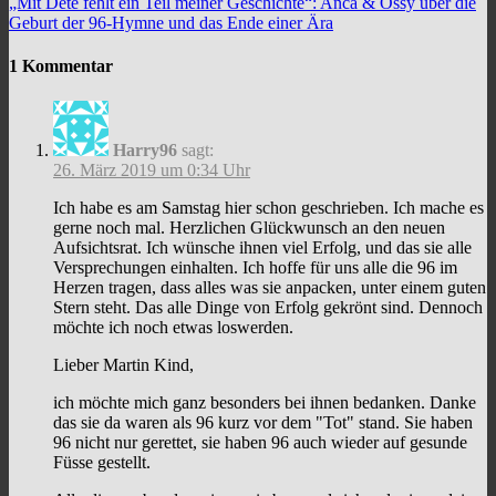
„Mit Dete fehlt ein Teil meiner Geschichte“: Anca & Ossy über die
Geburt der 96-Hymne und das Ende einer Ära
1 Kommentar
Harry96
sagt:
26. März 2019 um 0:34 Uhr
Ich habe es am Samstag hier schon geschrieben. Ich mache es
gerne noch mal. Herzlichen Glückwunsch an den neuen
Aufsichtsrat. Ich wünsche ihnen viel Erfolg, und das sie alle
Versprechungen einhalten. Ich hoffe für uns alle die 96 im
Herzen tragen, dass alles was sie anpacken, unter einem guten
Stern steht. Das alle Dinge von Erfolg gekrönt sind. Dennoch
möchte ich noch etwas loswerden.
Lieber Martin Kind,
ich möchte mich ganz besonders bei ihnen bedanken. Danke
das sie da waren als 96 kurz vor dem "Tot" stand. Sie haben
96 nicht nur gerettet, sie haben 96 auch wieder auf gesunde
Füsse gestellt.