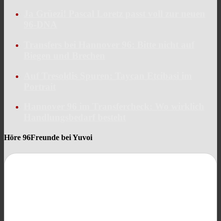
Ja Grüezi! Pascal Loretz passt voll zur neuen
96-DNA
Transfers bei Hannover 96: Bitte nicht auf
Biegen und Brechen
Auf Tresoldis Spuren: Taycan Etcibasi im
Portrait
Hannover 96 im Transfercheck: Wo wirklich
Handlungsbedarf besteht
Höre 96Freunde bei Yuvoi