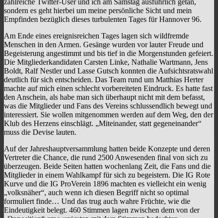
zahlreiche Twitter-User und ich am Samstag ausführlich getan,
sondern es geht hierbei um meine persönliche Sicht und mein
Empfinden bezüglich dieses turbulenten Tages für Hannover 96.
Am Ende eines ereignisreichen Tages lagen sich wildfremde
Menschen in den Armen. Gesänge wurden vor lauter Freude und
Begeisterung angestimmt und bis tief in die Morgenstunden gefeiert.
Die Mitgliederkandidaten Carsten Linke, Nathalie Wartmann, Jens
Boldt, Ralf Nestler und Lasse Gutsch konnten die Aufsichtsratswahl
deutlich für sich entscheiden. Das Team rund um Matthias Herter
machte auf mich einen schlecht vorbereiteten Eindruck. Es hatte fast
den Anschein, als habe man sich überhaupt nicht mit dem befasst,
was die Mitglieder und Fans des Vereins schlussendlich bewegt und
interessiert. Sie wollen mitgenommen werden auf dem Weg, den der
Klub des Herzens einschlägt. „Miteinander, statt gegeneinander“
muss die Devise lauten.
Auf der Jahreshauptversammlung hatten beide Konzepte und deren
Vertreter die Chance, die rund 2500 Anwesenden final von sich zu
überzeugen. Beide Seiten hatten wochenlang Zeit, die Fans und die
Mitglieder in einem Wahlkampf für sich zu begeistern. Die IG Rote
Kurve und die IG ProVerein 1896 machten es vielleicht ein wenig
„volksnäher“, auch wenn ich diesen Begriff nicht so optimal
formuliert finde… Und das trug auch wahre Früchte, wie die
Eindeutigkeit belegt. 460 Stimmen lagen zwischen dem von der