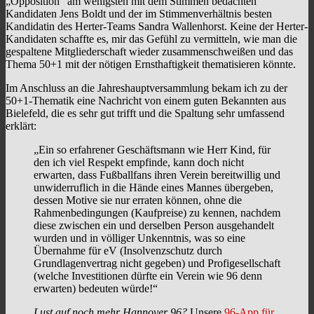
„Opposition“ am wenigsten mit dem Stimmen bedachten
Kandidaten Jens Boldt und der im Stimmenverhältnis besten
Kandidatin des Herter-Teams Sandra Wallenhorst. Keine der Herter-
Kandidaten schaffte es, mir das Gefühl zu vermitteln, wie man die
gespaltene Mitgliederschaft wieder zusammenschweißen und das
Thema 50+1 mit der nötigen Ernsthaftigkeit thematisieren könnte.
Im Anschluss an die Jahreshauptversammlung bekam ich zu der
50+1-Thematik eine Nachricht von einem guten Bekannten aus
Bielefeld, die es sehr gut trifft und die Spaltung sehr umfassend
erklärt:
„Ein so erfahrener Geschäftsmann wie Herr Kind, für
den ich viel Respekt empfinde, kann doch nicht
erwarten, dass Fußballfans ihren Verein bereitwillig und
unwiderruflich in die Hände eines Mannes übergeben,
dessen Motive sie nur erraten können, ohne die
Rahmenbedingungen (Kaufpreise) zu kennen, nachdem
diese zwischen ein und derselben Person ausgehandelt
wurden und in völliger Unkenntnis, was so eine
Übernahme für eV (Insolvenzschutz durch
Grundlagenvertrag nicht gegeben) und Profigesellschaft
(welche Investitionen dürfte ein Verein wie 96 denn
erwarten) bedeuten würde!“
Lust auf noch mehr Hannover 96?
Unsere
96-App für