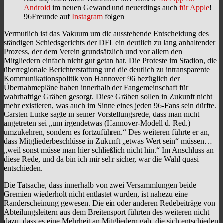
Android
im neuen Gewand und neuerdings auch
für Apple
!
96Freunde auf
Instagram
folgen
Vermutlich ist das Vakuum um die ausstehende Entscheidung des
ständigen Schiedsgerichts der DFL ein deutlich zu lang anhaltender
Prozess, der dem Verein grundsätzlich und vor allem den
Mitgliedern einfach nicht gut getan hat. Die Proteste im Stadion, die
überregionale Berichterstattung und die deutlich zu intransparente
Kommunikationspolitik von Hannover 96 bezüglich der
Übernahmepläne haben innerhalb der Fangemeinschaft für
wahrhaftige Gräben gesorgt. Diese Gräben sollen in Zukunft nicht
mehr existieren, was auch im Sinne eines jeden 96-Fans sein dürfte.
Carsten Linke sagte in seiner Vorstellungsrede, dass man nicht
angetreten sei „um irgendetwas (Hannover-Modell d. Red.)
umzukehren, sondern es fortzuführen.“ Des weiteren führte er an,
dass Mitgliederbeschlüsse in Zukunft „etwas Wert sein“ müssen…
„weil sonst müsse man hier schließlich nicht hin.“ Im Anschluss an
diese Rede, und da bin ich mir sehr sicher, war die Wahl quasi
entschieden.
Die Tatsache, dass innerhalb von zwei Versammlungen beide
Gremien wiederholt nicht entlastet wurden, ist nahezu eine
Randerscheinung gewesen. Die ein oder anderen Redebeiträge von
Abteilungsleitern aus dem Breitensport führten des weiteren nicht
dazu, dass es eine Mehrheit an Mitgliedern gab, die sich entschieden