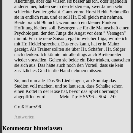
Allerdings, aber das wissen sie besser als ich, oder irgendein
anderer hier, haben sie in den letzten ein, zwei Jahren sehr
schlechte Berater gehabt. Ganz vorne Horst Heldt. Schmeißen
sie in endlich raus, und er soll Hr. Doll gleich mit nehmen.
Beide braucht 96 nicht, wenn noch ein kleiner Funken
Hoffnung bleiben soll. Besorgen sie für die Mannschaft einen
Psychologen, der den Jungs die Angst vor dem " Versagen"
nimmt. Für die neue Saison, egal in welcher Liga, würde ich
mit Hr. Heidel sprechen. Das er es kann, hat er in Mainz
gezeigt. Als Trainer sollten sie über Hr. Schäfer , Hr. Stöger
nach denken. Ich könnte mir allerdings auch Breitenreiter
wieder vorstellen. Gehen sie beide ein Bier trinken, quatschen
sie sich aus. Das hätte auch noch den Vorteil, dass sie kein
zusätzliches Geld in die Hand nehmen müssen.
So, und nun alle. Das 96 Lied singen, am Sonntag das
Stadion voll machen, und so laut sein, dass Schalke schon
einen Köttel in der Hose hat, bevor das Spiel überhaupt
abgepfiffen wird. Mein Tip: HSV96 – S04 2:0
Gruß Harry96
Antworten
Kommentar hinterlassen