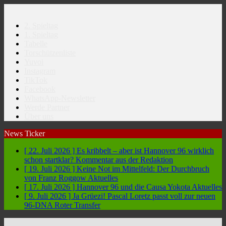
2. Spieltag
1. Spieltag
Tabelle
Torschützenliste
Yuvoi
Instagram
TikTok
Facebook
WhatsApp-Newsletter
Werde Partner
Über uns
News Ticker
[ 22. Juli 2026 ]
Es kribbelt – aber ist Hannover 96 wirklich
schon startklar?
Kommentar aus der Redaktion
[ 19. Juli 2026 ]
Keine Not im Mittelfeld: Der Durchbruch
von Franz Roggow
Aktuelles
[ 17. Juli 2026 ]
Hannover 96 und die Causa Yokota
Aktuelles
[ 9. Juli 2026 ]
Ja Grüezi! Pascal Loretz passt voll zur neuen
96-DNA
Roter Transfer