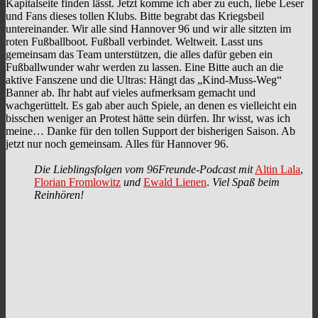
Kapitalseite finden lässt. Jetzt komme ich aber zu euch, liebe Leser
und Fans dieses tollen Klubs. Bitte begrabt das Kriegsbeil
untereinander. Wir alle sind Hannover 96 und wir alle sitzten im
roten Fußballboot. Fußball verbindet. Weltweit. Lasst uns
gemeinsam das Team unterstützen, die alles dafür geben ein
Fußballwunder wahr werden zu lassen. Eine Bitte auch an die
aktive Fanszene und die Ultras: Hängt das „Kind-Muss-Weg“
Banner ab. Ihr habt auf vieles aufmerksam gemacht und
wachgerüttelt. Es gab aber auch Spiele, an denen es vielleicht ein
bisschen weniger an Protest hätte sein dürfen. Ihr wisst, was ich
meine… Danke für den tollen Support der bisherigen Saison. Ab
jetzt nur noch gemeinsam. Alles für Hannover 96.
Die Lieblingsfolgen vom 96Freunde-Podcast mit
Altin Lala
,
Florian Fromlowitz
und
Ewald Lienen
.
Viel Spaß beim
Reinhören!