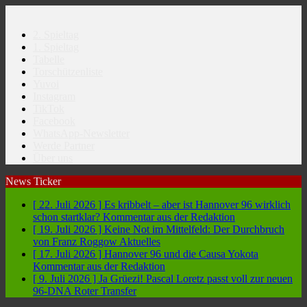
2. Spieltag
1. Spieltag
Tabelle
Torschützenliste
Yuvoi
Instagram
TikTok
Facebook
WhatsApp-Newsletter
Werde Partner
Über uns
News Ticker
[ 22. Juli 2026 ]
Es kribbelt – aber ist Hannover 96 wirklich
schon startklar?
Kommentar aus der Redaktion
[ 19. Juli 2026 ]
Keine Not im Mittelfeld: Der Durchbruch
von Franz Roggow
Aktuelles
[ 17. Juli 2026 ]
Hannover 96 und die Causa Yokota
Kommentar aus der Redaktion
[ 9. Juli 2026 ]
Ja Grüezi! Pascal Loretz passt voll zur neuen
96-DNA
Roter Transfer