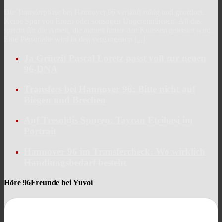
Die Transferphase bei Hannover 96 verläuft ruhig und geordnet.
Keine Spur von Enten oder sonstigen Ungereimtheiten. All das
spricht für die Arbeit, die aktuell hinter den Kulissen geleistet wird.
Eine Personalie wird in den vergangenen
[...]
Ja Grüezi! Pascal Loretz passt voll zur neuen
96-DNA
Transfers bei Hannover 96: Bitte nicht auf
Biegen und Brechen
Auf Tresoldis Spuren: Taycan Etcibasi im
Portrait
Hannover 96 im Transfercheck: Wo wirklich
Handlungsbedarf besteht
Höre 96Freunde bei Yuvoi