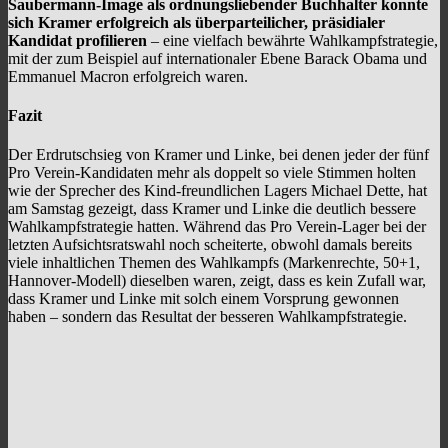
Saubermann-Image als ordnungsliebender Buchhalter konnte
sich Kramer erfolgreich als überparteilicher, präsidialer
Kandidat profilieren
– eine vielfach bewährte Wahlkampfstrategie,
mit der zum Beispiel auf internationaler Ebene Barack Obama und
Emmanuel Macron erfolgreich waren.
Fazit
Der Erdrutschsieg von Kramer und Linke, bei denen jeder der fünf
Pro Verein-Kandidaten mehr als doppelt so viele Stimmen holten
wie der Sprecher des Kind-freundlichen Lagers Michael Dette, hat
am Samstag gezeigt, dass Kramer und Linke die deutlich bessere
Wahlkampfstrategie hatten. Während das Pro Verein-Lager bei der
letzten Aufsichtsratswahl noch scheiterte, obwohl damals bereits
viele inhaltlichen Themen des Wahlkampfs (Markenrechte, 50+1,
Hannover-Modell) dieselben waren, zeigt, dass es kein Zufall war,
dass Kramer und Linke mit solch einem Vorsprung gewonnen
haben – sondern das Resultat der besseren Wahlkampfstrategie.