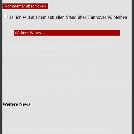
Ja, ich will auf dem aktuellen Stand über Hannover 96 bleiben
Weitere News
Es kribbelt – aber ist Hannover 96
wirklich schon startklar?
von Steven Gläser in Kommentar aus der Redaktion
Hannover 96 ist mitten im Trainingslager, die ersten Spieltage bis
Ende September sind terminiert und auch die neuen Heim- und
Auswärtstrikots sind bereits veröffentlicht. Doch ist das schon mein
aktuelles, startbereites 96? Gefühlt fehlt da
[...]
Weitere News
Hannover 96 und die Causa Yokota