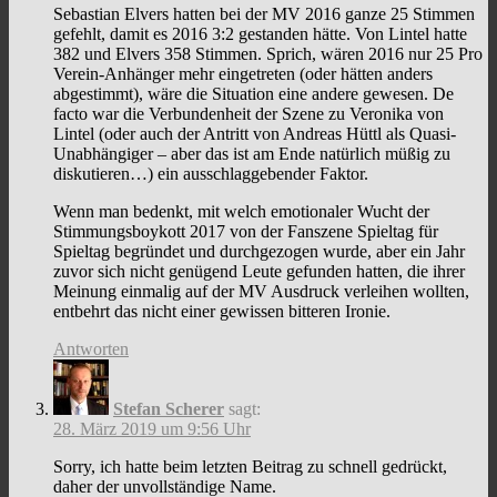
Sebastian Elvers hatten bei der MV 2016 ganze 25 Stimmen
gefehlt, damit es 2016 3:2 gestanden hätte. Von Lintel hatte
382 und Elvers 358 Stimmen. Sprich, wären 2016 nur 25 Pro
Verein-Anhänger mehr eingetreten (oder hätten anders
abgestimmt), wäre die Situation eine andere gewesen. De
facto war die Verbundenheit der Szene zu Veronika von
Lintel (oder auch der Antritt von Andreas Hüttl als Quasi-
Unabhängiger – aber das ist am Ende natürlich müßig zu
diskutieren…) ein ausschlaggebender Faktor.
Wenn man bedenkt, mit welch emotionaler Wucht der
Stimmungsboykott 2017 von der Fanszene Spieltag für
Spieltag begründet und durchgezogen wurde, aber ein Jahr
zuvor sich nicht genügend Leute gefunden hatten, die ihrer
Meinung einmalig auf der MV Ausdruck verleihen wollten,
entbehrt das nicht einer gewissen bitteren Ironie.
Antworten
Stefan Scherer
sagt:
28. März 2019 um 9:56 Uhr
Sorry, ich hatte beim letzten Beitrag zu schnell gedrückt,
daher der unvollständige Name.