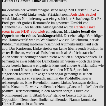
Grund 1: Carsten Linke als Leuchtturm
Im Zentrum der Wahlkampagne stand lange Zeit Carsten Linke –
und das, obwohl Linke weder Präsident noch
Aufsichtsratschef
wird. Linkes Nominierung war ein geschickter Schachzug: Der Ex-
Profi genießt großes Renommée im gesamten Umfeld von
Hannover 96. Der beliebte Aufstiegsheld wurde
Carsten Linke
sogar in den NDR-Sportclub
eingeladen.
Mit Linke besaß die
Opposition ein echtes Aushängeschild.
Der ehemalige Verteidiger
von Hannover 96 war im Wahlkampf wie ein Leuchtturm, der als
Publikumsliebling medienwirksam viel Aufmerksamkeit auf sich
zog. Das Kuriosum: Linke strebte gar keine überragende Position in
erster Reihe an, weder als Präsident noch als Aufsichtsratschef.
Auch seine Äußerungen waren nicht wirklich außergewöhnlich. Er
bemängelte zwar fehlende Demokratie im Verein – doch das taten
zuvor bereits hunderte engagierte Fans und andere Aufsichtsräte wie
Kramer und Nestler, ohne dass sie in den NDR-Sportclub
eingeladen wurden. Linke gab sich sogar gemäßigt in seinen
Ansprüchen, als er versprach, nicht in die Profifußballsparte
reinzuregieren. Eine Revolution waren Linkes Aussagen definitv
nicht. Kurzum: Es war vor allem der Name „Carsten Linke“, der für
positive Berichterstattung in den Medien sorgte. Durch die
Nominierung des „Fußball-Gotts“ stand es bereits 1:0 für die
Opposition. Denn einen ähnlich schillernden Namen konnte das
Herter-Team nicht aufbieten.