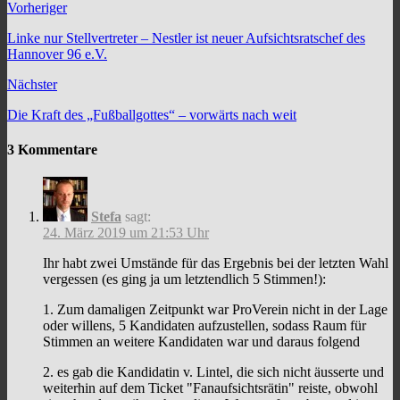
Vorheriger
Linke nur Stellvertreter – Nestler ist neuer Aufsichtsratschef des
Hannover 96 e.V.
Nächster
Die Kraft des „Fußballgottes“ – vorwärts nach weit
3 Kommentare
Stefa
sagt:
24. März 2019 um 21:53 Uhr
Ihr habt zwei Umstände für das Ergebnis bei der letzten Wahl
vergessen (es ging ja um letztendlich 5 Stimmen!):
1. Zum damaligen Zeitpunkt war ProVerein nicht in der Lage
oder willens, 5 Kandidaten aufzustellen, sodass Raum für
Stimmen an weitere Kandidaten war und daraus folgend
2. es gab die Kandidatin v. Lintel, die sich nicht äusserte und
weiterhin auf dem Ticket "Fanaufsichtsrätin" reiste, obwohl