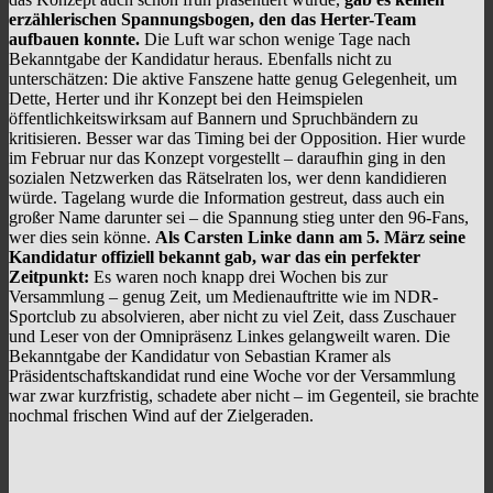
erzählerischen Spannungsbogen, den das Herter-Team
aufbauen konnte.
Die Luft war schon wenige Tage nach
Bekanntgabe der Kandidatur heraus. Ebenfalls nicht zu
unterschätzen: Die aktive Fanszene hatte genug Gelegenheit, um
Dette, Herter und ihr Konzept bei den Heimspielen
öffentlichkeitswirksam auf Bannern und Spruchbändern zu
kritisieren. Besser war das Timing bei der Opposition. Hier wurde
im Februar nur das Konzept vorgestellt – daraufhin ging in den
sozialen Netzwerken das Rätselraten los, wer denn kandidieren
würde. Tagelang wurde die Information gestreut, dass auch ein
großer Name darunter sei – die Spannung stieg unter den 96-Fans,
wer dies sein könne.
Als Carsten Linke dann am 5. März seine
Kandidatur offiziell bekannt gab, war das ein perfekter
Zeitpunkt:
Es waren noch knapp drei Wochen bis zur
Versammlung – genug Zeit, um Medienauftritte wie im NDR-
Sportclub zu absolvieren, aber nicht zu viel Zeit, dass Zuschauer
und Leser von der Omnipräsenz Linkes gelangweilt waren. Die
Bekanntgabe der Kandidatur von Sebastian Kramer als
Präsidentschaftskandidat rund eine Woche vor der Versammlung
war zwar kurzfristig, schadete aber nicht – im Gegenteil, sie brachte
nochmal frischen Wind auf der Zielgeraden.