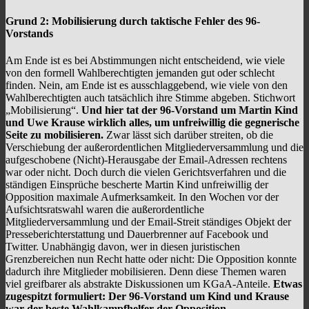
Grund 2: Mobilisierung durch taktische Fehler des 96-
Vorstands
Am Ende ist es bei Abstimmungen nicht entscheidend, wie viele
von den formell Wahlberechtigten jemanden gut oder schlecht
finden. Nein, am Ende ist es ausschlaggebend, wie viele von den
Wahlberechtigten auch tatsächlich ihre Stimme abgeben. Stichwort
„Mobilisierung“.
Und hier tat der 96-Vorstand um Martin Kind
und Uwe Krause wirklich alles, um unfreiwillig die gegnerische
Seite zu mobilisieren.
Zwar lässt sich darüber streiten, ob die
Verschiebung der außerordentlichen Mitgliederversammlung und die
aufgeschobene (Nicht)-Herausgabe der Email-Adressen rechtens
war oder nicht. Doch durch die vielen Gerichtsverfahren und die
ständigen Einsprüche bescherte Martin Kind unfreiwillig der
Opposition maximale Aufmerksamkeit. In den Wochen vor der
Aufsichtsratswahl waren die außerordentliche
Mitgliederversammlung und der Email-Streit ständiges Objekt der
Presseberichterstattung und Dauerbrenner auf Facebook und
Twitter. Unabhängig davon, wer in diesen juristischen
Grenzbereichen nun Recht hatte oder nicht: Die Opposition konnte
dadurch ihre Mitglieder mobilisieren. Denn diese Themen waren
viel greifbarer als abstrakte Diskussionen um KGaA-Anteile.
Etwas
zugespitzt formuliert: Der 96-Vorstand um Kind und Krause
war der beste Wahlkampfhelfer der Opposition.