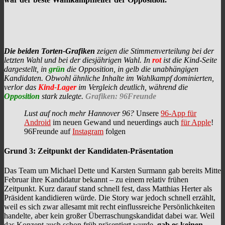
Die beiden Torten-Grafiken
zeigen die Stimmenverteilung bei der
letzten Wahl und bei der diesjährigen Wahl. In
rot
ist die Kind-Seite
dargestellt, in
grün
die Opposition, in
gelb
die unabhängigen
Kandidaten. Obwohl ähnliche Inhalte im Wahlkampf dominierten,
verlor das
Kind-Lager
im Vergleich deutlich, während die
Opposition
stark zulegte.
Grafiken: 96Freunde
Lust auf noch mehr Hannover 96?
Unsere
96-App für
Android
im neuen Gewand und neuerdings auch
für Apple
!
96Freunde auf
Instagram
folgen
Grund 3: Zeitpunkt der Kandidaten-Präsentation
Das Team um Michael Dette und Karsten Surmann gab bereits Mitte
Februar ihre Kandidatur bekannt – zu einem relativ frühen
Zeitpunkt. Kurz darauf stand schnell fest, dass Matthias Herter als
Präsident kandidieren würde. Die Story war jedoch schnell erzählt,
weil es sich zwar allesamt mit recht einflussreiche Persönlichkeiten
handelte, aber kein großer Überraschungskandidat dabei war. Weil
das Konzept auch schon früh präsentiert wurde,
gab es keinen