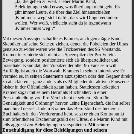
„Ja, die gehen zu weit. Lieber Martin Kind,
Beleidigungen sind etwas, was überhaupt nicht geht. Es
gibt immer Leute, die über das Ziel hinausschießen.
‚Kind muss weg‘ steht dafür, dass wir Dinge verändern
wollen. Wer weiß, vielleicht steht da ja irgendwann
‚Kramer muss weg‘.“
Mit diesen Aussagen schaffte es Kramer, auch gemäßigte Kind-
Skeptiker auf seine Seite zu ziehen, denen die Pöbeleien der Ultras
genauso zuwider waren wie die Tricksereien des 96-Vorstands.
Kramer inszenierte sich nicht als Speerspitze der Pro Verein-
Bewegung, sondern positionierte sich als überparteilicher und
präsidialer Kandidat, der Vorsitzender aller 96-Fans sein will.
Auffällig ist auch die Wortwahl Kramers in seinen Interviews: Er
vermied es, in seinen Statements zuzuspitzen oder den Gegner direkt
zu attackieren – ganz anders als es Mitglieder der aktiven Fanszene
bisher in der Öffentlichkeit getan haben. Stattdessen kokettiert
Kramer sogar mit seinem Beruf als Buchhalter: In einer
Pressemitteilung von Pro Verein hebt er seinen „Sinn für
Genauigkeit und Ordnung“ hervor, „eine Eigenschaft, die ihn selbst
manchmal nerve“. Indem Kramer das Berufsbild des biederen
Buchhalters in den Vordergrund hebt, setzt er einen Kontrapunkt
zum öffentlichen Erscheinungsbild der Ultras, die Martin Kind mit
teils aggressiven Beleidigungen verspotteten.
Mit seiner
Entschuldigung für diese Beleidigungen und seinem