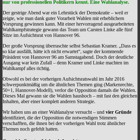
nur von professionellen Politikern kennt. Eine Wahlanalyse.
Der gestrige Abend war ein Lehrstück der Demokratie – weil er
zeigte, wie man dank guter Vorarbeit Wahlen mit erheblichem
Vorsprung gewinnen kann. Mit einer hervorragend ausgearbeiteten
Wahlkampfstrategie gewann das Team um Carsten Linke alle fünf
Sitze im Aufsichtsrat von Hannover 96.
Der große Vorsprung überraschte selbst Sebastian Kramer. „Dass es
so klar ausfällt, hätte ich nicht erwartet“, sagte der kommende
Präsident von Hannover 96 am Samstagabend. Doch der deutliche
Ausgang war kein Zufall – denn Kramer und Linke machten im
Wahlkampf alles richtig.
Obwohl es bei der vorherigen Aufsichtsratswahl im Jahr 2016
schwerpunktmäßig um die ähnlichen Themen ging (Markenrechte,
50+1, Hannover-Modell), verlor die Opposition damals die Wahlen.
Dieses Mal gewann sie die Wahlen haushoch – mit fast den gleichen
Inhalten, aber einer komplett anderen Strategie.
Wir haben uns an einer Wahlanalyse versucht – und
vier Gründe
identifiziert, die der Opposition die notwendigen Stimmen
verschafften, die ihnen bei der vorherigen Wahl trotz ähnlicher
Themen noch gefehlt hatten.