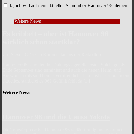
Ja, ich will auf dem aktuellen Stand über Hannover 96 bleiben
Weitere News
Es kribbelt – aber ist Hannover 96
wirklich schon startklar?
von Steven Gläser in Kommentar aus der Redaktion
Hannover 96 ist mitten im Trainingslager, die ersten Spieltage bis
Ende September sind terminiert und auch die neuen Heim- und
Auswärtstrikots sind bereits veröffentlicht. Doch ist das schon mein
aktuelles, startbereites 96? Gefühlt fehlt da
[...]
Weitere News
Hannover 96 und die Causa Yokota
Die Transferphase bei Hannover 96 verläuft ruhig und geordnet.