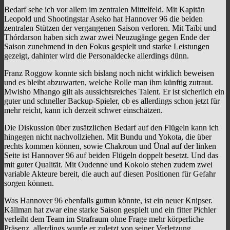
Bedarf sehe ich vor allem im zentralen Mittelfeld. Mit Kapitän
Leopold und Shootingstar Aseko hat Hannover 96 die beiden
zentralen Stützen der vergangenen Saison verloren. Mit Taïbi und
Thórdarson haben sich zwar zwei Neuzugänge gegen Ende der
Saison zunehmend in den Fokus gespielt und starke Leistungen
gezeigt, dahinter wird die Personaldecke allerdings dünn.
Franz Roggow konnte sich bislang noch nicht wirklich beweisen
und es bleibt abzuwarten, welche Rolle man ihm künftig zutraut.
Mwisho Mhango gilt als aussichtsreiches Talent. Er ist sicherlich ein
guter und schneller Backup-Spieler, ob es allerdings schon jetzt für
mehr reicht, kann ich derzeit schwer einschätzen.
Die Diskussion über zusätzlichen Bedarf auf den Flügeln kann ich
hingegen nicht nachvollziehen. Mit Bundu und Yokota, die über
rechts kommen können, sowie Chakroun und Ünal auf der linken
Seite ist Hannover 96 auf beiden Flügeln doppelt besetzt. Und das
mit guter Qualität. Mit Oudenne und Kokolo stehen zudem zwei
variable Akteure bereit, die auch auf diesen Positionen für Gefahr
sorgen können.
Was Hannover 96 ebenfalls guttun könnte, ist ein neuer Knipser.
Källman hat zwar eine starke Saison gespielt und ein fitter Pichler
verleiht dem Team im Strafraum ohne Frage mehr körperliche
Präsenz, allerdings wurde er zuletzt von seiner Verletzung