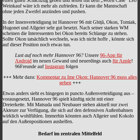
einen guten Schachzug geben und selbst mit dem „Worst Case“ Leo
Weinkauf wäre ich mehr als zufrieden. Er kann die Mannschaft
ohne jeden Zweifel anzünden und pushen.
In der Innenverteidigung ist Hannover 96 mit Ghiță, Okon, Tomiak,
Hugonet und Allgeier sehr gut besetzt. Nach seiner starken WM
scheinen die Interessenten bei Okon bereits Schlange zu stehen.
Sollte Okon tatsächlich wechseln, was ich nicht hoffe , könnte sich
auf dieser Position noch etwas tun.
Lust auf noch mehr Hannover 96?
Unsere
96-App für
Android
im neuen Gewand und neuerdings auch
für Apple
!
96Freunde auf
Instagram
folgen
+++
Mehr dazu:
Kommentar zu Ime Okon: Hannover 96 muss alles
geben
+++
Etwas anders sieht es hingegen in puncto Außenverteidigung aus –
vorausgesetzt, Hannover 96 spielt künftig nicht mit einer
Dreierkette. Mit Matsuda und Neubauer stehen aktuell nur zwei
Akteure zur Verfügung, die sich auf den defensiven Außenbahnen
wirklich wohlfühlen. Immerhin könnten auch Allgeier und Kokolo
auf den Außenpositionen aushelfen.
Bedarf im zentralen Mittelfeld