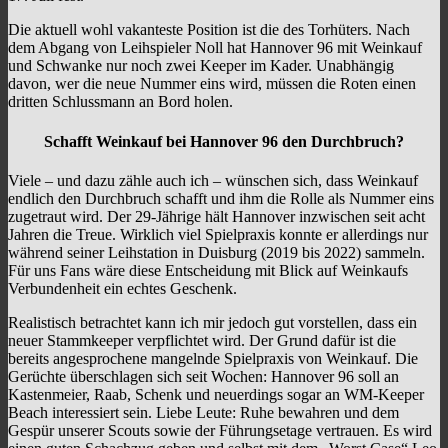
Die aktuell wohl vakanteste Position ist die des Torhüters. Nach
dem Abgang von Leihspieler Noll hat Hannover 96 mit Weinkauf
und Schwanke nur noch zwei Keeper im Kader. Unabhängig
davon, wer die neue Nummer eins wird, müssen die Roten einen
dritten Schlussmann an Bord holen.
Schafft Weinkauf bei Hannover 96 den Durchbruch?
Viele – und dazu zähle auch ich – wünschen sich, dass Weinkauf
endlich den Durchbruch schafft und ihm die Rolle als Nummer eins
zugetraut wird. Der 29-Jährige hält Hannover inzwischen seit acht
Jahren die Treue. Wirklich viel Spielpraxis konnte er allerdings nur
während seiner Leihstation in Duisburg (2019 bis 2022) sammeln.
Für uns Fans wäre diese Entscheidung mit Blick auf Weinkaufs
Verbundenheit ein echtes Geschenk.
Realistisch betrachtet kann ich mir jedoch gut vorstellen, dass ein
neuer Stammkeeper verpflichtet wird. Der Grund dafür ist die
bereits angesprochene mangelnde Spielpraxis von Weinkauf. Die
Gerüchte überschlagen sich seit Wochen: Hannover 96 soll an
Kastenmeier, Raab, Schenk und neuerdings sogar an WM-Keeper
Beach interessiert sein. Liebe Leute: Ruhe bewahren und dem
Gespür unserer Scouts sowie der Führungsetage vertrauen. Es wird