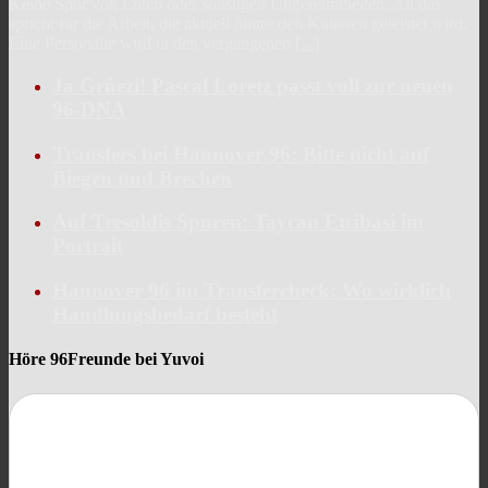
Keine Spur von Enten oder sonstigen Ungereimtheiten. All das
spricht für die Arbeit, die aktuell hinter den Kulissen geleistet wird.
Eine Personalie wird in den vergangenen
[...]
Ja Grüezi! Pascal Loretz passt voll zur neuen
96-DNA
Transfers bei Hannover 96: Bitte nicht auf
Biegen und Brechen
Auf Tresoldis Spuren: Taycan Etcibasi im
Portrait
Hannover 96 im Transfercheck: Wo wirklich
Handlungsbedarf besteht
Höre 96Freunde bei Yuvoi