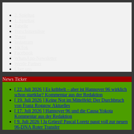
2. Spieltag
1. Spieltag
Tabelle
Torschützenliste
Yuvoi
Instagram
TikTok
Facebook
WhatsApp-Newsletter
Werde Partner
Über uns
News Ticker
[ 22. Juli 2026 ]
Es kribbelt – aber ist Hannover 96 wirklich
schon startklar?
Kommentar aus der Redaktion
[ 19. Juli 2026 ]
Keine Not im Mittelfeld: Der Durchbruch
von Franz Roggow
Aktuelles
[ 17. Juli 2026 ]
Hannover 96 und die Causa Yokota
Kommentar aus der Redaktion
[ 9. Juli 2026 ]
Ja Grüezi! Pascal Loretz passt voll zur neuen
96-DNA
Roter Transfer