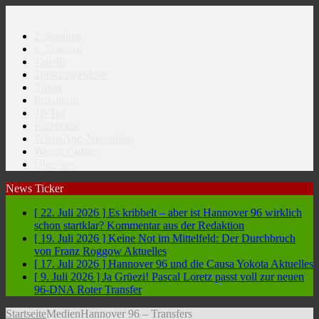
2. Spieltag
1. Spieltag
Tabelle
Torschützenliste
Yuvoi
Instagram
TikTok
Facebook
WhatsApp-Newsletter
Werde Partner
Über uns
News Ticker
[ 22. Juli 2026 ]
Es kribbelt – aber ist Hannover 96 wirklich
schon startklar?
Kommentar aus der Redaktion
[ 19. Juli 2026 ]
Keine Not im Mittelfeld: Der Durchbruch
von Franz Roggow
Aktuelles
[ 17. Juli 2026 ]
Hannover 96 und die Causa Yokota
Aktuelles
[ 9. Juli 2026 ]
Ja Grüezi! Pascal Loretz passt voll zur neuen
96-DNA
Roter Transfer
Startseite
Medien
Hannover 96 – Transfers