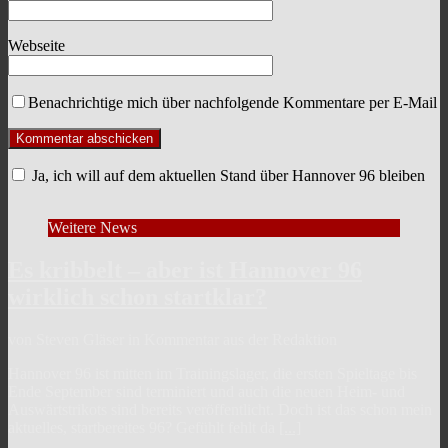
Webseite
Benachrichtige mich über nachfolgende Kommentare per E-Mail
Ja, ich will auf dem aktuellen Stand über Hannover 96 bleiben
Weitere News
Es kribbelt – aber ist Hannover 96
wirklich schon startklar?
von Steven Gläser in Kommentar aus der Redaktion
Hannover 96 ist mitten im Trainingslager, die ersten Spieltage bis
Ende September sind terminiert und auch die neuen Heim- und
Auswärtstrikots sind bereits veröffentlicht. Doch ist das schon mein
aktuelles, startbereites 96? Gefühlt fehlt da
[...]