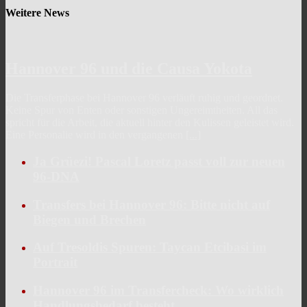
Weitere News
Hannover 96 und die Causa Yokota
Die Transferphase bei Hannover 96 verläuft ruhig und geordnet.
Keine Spur von Enten oder sonstigen Ungereimtheiten. All das
spricht für die Arbeit, die aktuell hinter den Kulissen geleistet wird.
Eine Personalie wird in den vergangenen
[...]
Ja Grüezi! Pascal Loretz passt voll zur neuen
96-DNA
Transfers bei Hannover 96: Bitte nicht auf
Biegen und Brechen
Auf Tresoldis Spuren: Taycan Etcibasi im
Portrait
Hannover 96 im Transfercheck: Wo wirklich
Handlungsbedarf besteht