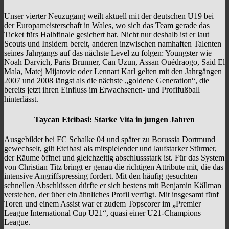
Unser vierter Neuzugang weilt aktuell mit der deutschen U19 bei
der Europameisterschaft in Wales, wo sich das Team gerade das
Ticket fürs Halbfinale gesichert hat. Nicht nur deshalb ist er laut
Scouts und Insidern bereit, anderen inzwischen namhaften Talenten
seines Jahrgangs auf das nächste Level zu folgen: Youngster wie
Noah Darvich, Paris Brunner, Can Uzun, Assan Ouédraogo, Said El
Mala, Matej Mijatovic oder Lennart Karl gelten mit den Jahrgängen
2007 und 2008 längst als die nächste „goldene Generation“, die
bereits jetzt ihren Einfluss im Erwachsenen- und Profifußball
hinterlässt.
Taycan Etcibasi: Starke Vita in jungen Jahren
Ausgebildet bei FC Schalke 04 und später zu Borussia Dortmund
gewechselt, gilt Etcibasi als mitspielender und laufstarker Stürmer,
der Räume öffnet und gleichzeitig abschlussstark ist. Für das System
von Christian Titz bringt er genau die richtigen Attribute mit, die das
intensive Angriffspressing fordert. Mit den häufig gesuchten
schnellen Abschlüssen dürfte er sich bestens mit Benjamin Källman
verstehen, der über ein ähnliches Profil verfügt. Mit insgesamt fünf
Toren und einem Assist war er zudem Topscorer im „Premier
League International Cup U21“, quasi einer U21-Champions
League.