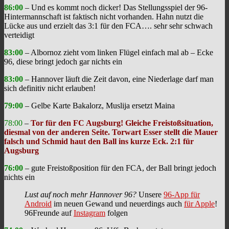
86:00
– Und es kommt noch dicker! Das Stellungsspiel der 96-
Hintermannschaft ist faktisch nicht vorhanden. Hahn nutzt die
Lücke aus und erzielt das 3:1 für den FCA…. sehr sehr schwach
verteidigt
83:00
– Albornoz zieht vom linken Flügel einfach mal ab – Ecke
96, diese bringt jedoch gar nichts ein
83:00
– Hannover läuft die Zeit davon, eine Niederlage darf man
sich definitiv nicht erlauben!
79:00
– Gelbe Karte Bakalorz, Muslija ersetzt Maina
78:00
–
Tor für den FC Augsburg! Gleiche Freistoßsituation,
diesmal von der anderen Seite. Torwart Esser stellt die Mauer
falsch und Schmid haut den Ball ins kurze Eck. 2:1 für
Augsburg
76:00
– gute Freistoßposition für den FCA, der Ball bringt jedoch
nichts ein
Lust auf noch mehr Hannover 96?
Unsere
96-App für
Android
im neuen Gewand und neuerdings auch
für Apple
!
96Freunde auf
Instagram
folgen