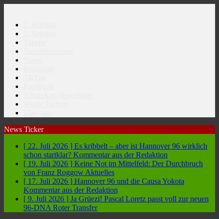
2. Spieltag
1. Spieltag
Tabelle
Torschützenliste
Yuvoi
Instagram
TikTok
Facebook
WhatsApp-Newsletter
Werde Partner
Über uns
News Ticker
[ 22. Juli 2026 ]
Es kribbelt – aber ist Hannover 96 wirklich
schon startklar?
Kommentar aus der Redaktion
[ 19. Juli 2026 ]
Keine Not im Mittelfeld: Der Durchbruch
von Franz Roggow
Aktuelles
[ 17. Juli 2026 ]
Hannover 96 und die Causa Yokota
Kommentar aus der Redaktion
[ 9. Juli 2026 ]
Ja Grüezi! Pascal Loretz passt voll zur neuen
96-DNA
Roter Transfer