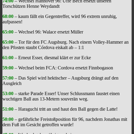
74:00
– Wechsel Hannover 96: Uffe Bech ersetzt unseren
Torschützen Henne Weydandt
68:00
– kaum fällt ein Gegentreffer, wird 96 extrem unruhig,
aufpassen!
65:00
– Wechsel 96: Walace ersetzt Müller
65:00
– Tor für den FC Augsburg. Nach einem Volley-Hammer an
den Pfosten staubt Córdova eiskalt ab – 1:1
61:00
– Erneut Esser, diesmal klärt er zur Ecke
59:00
– Wechsel beim FCA: Cordova ersetzt Finnbogason
57:00
– Das Spiel wird hektischer – Augsburg drängt auf den
Ausgleich
53:00
– starke Parade Esser! Unser Schlussmann faustet einen
wuchtigen Ball aus 13-Metern souverän weg.
51:00
– Haraguchi tritt an und haut den Ball gegen die Latte!
50:00
– gefährliche Freistoßposition für 96, nachdem Jonathas mit
dem Fuß im Gesicht getroffen wurde!