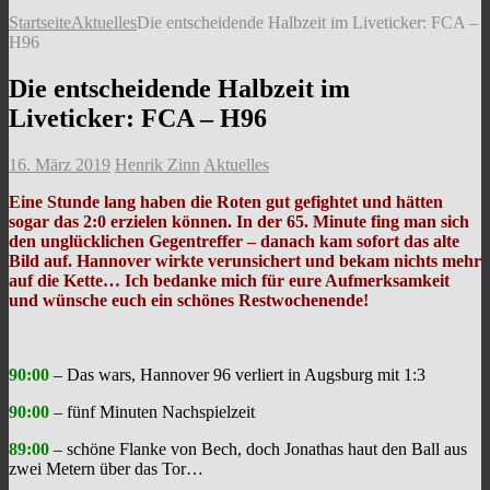
Startseite
Aktuelles
Die entscheidende Halbzeit im Liveticker: FCA –
H96
Die entscheidende Halbzeit im
Liveticker: FCA – H96
16. März 2019
Henrik Zinn
Aktuelles
Eine Stunde lang haben die Roten gut gefightet und hätten
sogar das 2:0 erzielen können. In der 65. Minute fing man sich
den unglücklichen Gegentreffer – danach kam sofort das alte
Bild auf. Hannover wirkte verunsichert und bekam nichts mehr
auf die Kette… Ich bedanke mich für eure Aufmerksamkeit
und wünsche euch ein schönes Restwochenende!
90:00
– Das wars, Hannover 96 verliert in Augsburg mit 1:3
90:00
– fünf Minuten Nachspielzeit
89:00
– schöne Flanke von Bech, doch Jonathas haut den Ball aus
zwei Metern über das Tor…