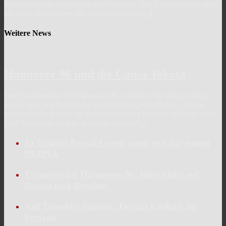
Auswärtstrikots sind bereits veröffentlicht. Doch ist das schon mein
aktuelles, startbereites 96? Gefühlt fehlt da
[...]
Weitere News
Hannover 96 und die Causa Yokota
Die Transferphase bei Hannover 96 verläuft ruhig und geordnet.
Keine Spur von Enten oder sonstigen Ungereimtheiten. All das
spricht für die Arbeit, die aktuell hinter den Kulissen geleistet wird.
Eine Personalie wird in den vergangenen
[...]
Ja Grüezi! Pascal Loretz passt voll zur neuen
96-DNA
Transfers bei Hannover 96: Bitte nicht auf
Biegen und Brechen
Auf Tresoldis Spuren: Taycan Etcibasi im
Portrait