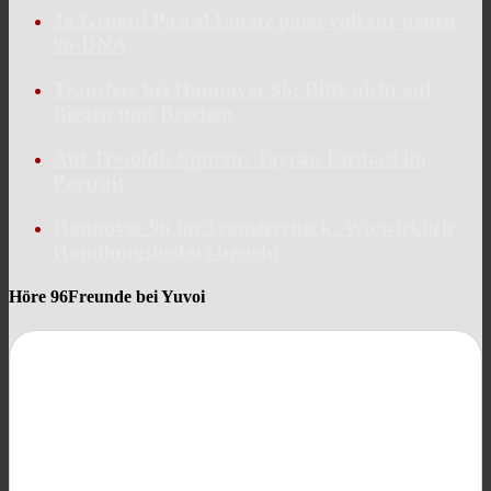
Ja Grüezi! Pascal Loretz passt voll zur neuen
96-DNA
Transfers bei Hannover 96: Bitte nicht auf
Biegen und Brechen
Auf Tresoldis Spuren: Taycan Etcibasi im
Portrait
Hannover 96 im Transfercheck: Wo wirklich
Handlungsbedarf besteht
Höre 96Freunde bei Yuvoi