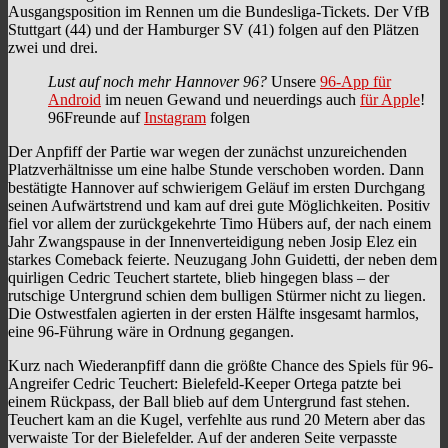
Ausgangsposition im Rennen um die Bundesliga-Tickets. Der VfB
Stuttgart (44) und der Hamburger SV (41) folgen auf den Plätzen
zwei und drei.
Lust auf noch mehr Hannover 96?
Unsere
96-App für
Android
im neuen Gewand und neuerdings auch
für Apple
!
96Freunde auf
Instagram
folgen
Der Anpfiff der Partie war wegen der zunächst unzureichenden
Platzverhältnisse um eine halbe Stunde verschoben worden. Dann
bestätigte Hannover auf schwierigem Geläuf im ersten Durchgang
seinen Aufwärtstrend und kam auf drei gute Möglichkeiten. Positiv
fiel vor allem der zurückgekehrte Timo Hübers auf, der nach einem
Jahr Zwangspause in der Innenverteidigung neben Josip Elez ein
starkes Comeback feierte. Neuzugang John Guidetti, der neben dem
quirligen Cedric Teuchert startete, blieb hingegen blass – der
rutschige Untergrund schien dem bulligen Stürmer nicht zu liegen.
Die Ostwestfalen agierten in der ersten Hälfte insgesamt harmlos,
eine 96-Führung wäre in Ordnung gegangen.
Kurz nach Wiederanpfiff dann die größte Chance des Spiels für 96-
Angreifer Cedric Teuchert: Bielefeld-Keeper Ortega patzte bei
einem Rückpass, der Ball blieb auf dem Untergrund fast stehen.
Teuchert kam an die Kugel, verfehlte aus rund 20 Metern aber das
verwaiste Tor der Bielefelder. Auf der anderen Seite verpasste