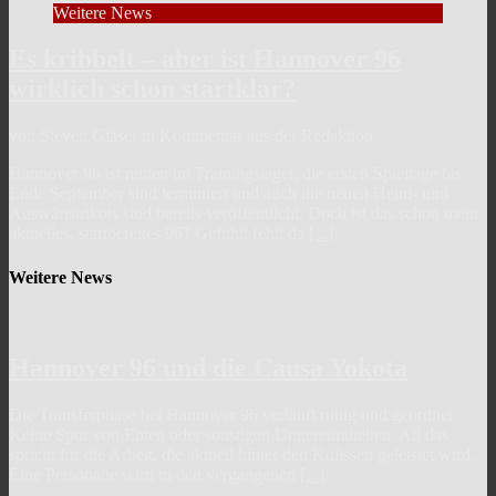
Weitere News
Es kribbelt – aber ist Hannover 96
wirklich schon startklar?
von Steven Gläser in Kommentar aus der Redaktion
Hannover 96 ist mitten im Trainingslager, die ersten Spieltage bis
Ende September sind terminiert und auch die neuen Heim- und
Auswärtstrikots sind bereits veröffentlicht. Doch ist das schon mein
aktuelles, startbereites 96? Gefühlt fehlt da
[...]
Weitere News
Hannover 96 und die Causa Yokota
Die Transferphase bei Hannover 96 verläuft ruhig und geordnet.
Keine Spur von Enten oder sonstigen Ungereimtheiten. All das
spricht für die Arbeit, die aktuell hinter den Kulissen geleistet wird.
Eine Personalie wird in den vergangenen
[...]