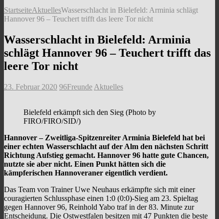
Startseite
Aktuelles
Wasserschlacht in Bielefeld: Arminia schlägt
Hannover 96 – Teuchert trifft das leere Tor nicht
Wasserschlacht in Bielefeld: Arminia
schlägt Hannover 96 – Teuchert trifft das
leere Tor nicht
23. Februar 2020
96Freunde
Aktuelles
Bielefeld erkämpft sich den Sieg (Photo by
FIRO/FIRO/SID/)
Hannover – Zweitliga-Spitzenreiter Arminia Bielefeld hat bei
einer echten Wasserschlacht auf der Alm den nächsten Schritt
Richtung Aufstieg gemacht. Hannover 96 hatte gute Chancen,
nutzte sie aber nicht. Einen Punkt hätten sich die
kämpferischen Hannoveraner eigentlich verdient.
Das Team von Trainer Uwe Neuhaus erkämpfte sich mit einer
couragierten Schlussphase einen 1:0 (0:0)-Sieg am 23. Spieltag
gegen Hannover 96, Reinhold Yabo traf in der 83. Minute zur
Entscheidung. Die Ostwestfalen besitzen mit 47 Punkten die beste