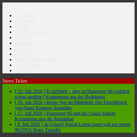
2. Spieltag
1. Spieltag
Tabelle
Torschützenliste
Yuvoi
Instagram
TikTok
Facebook
WhatsApp-Newsletter
Werde Partner
Über uns
News Ticker
[ 22. Juli 2026 ]
Es kribbelt – aber ist Hannover 96 wirklich
schon startklar?
Kommentar aus der Redaktion
[ 19. Juli 2026 ]
Keine Not im Mittelfeld: Der Durchbruch
von Franz Roggow
Aktuelles
[ 17. Juli 2026 ]
Hannover 96 und die Causa Yokota
Kommentar aus der Redaktion
[ 9. Juli 2026 ]
Ja Grüezi! Pascal Loretz passt voll zur neuen
96-DNA
Roter Transfer