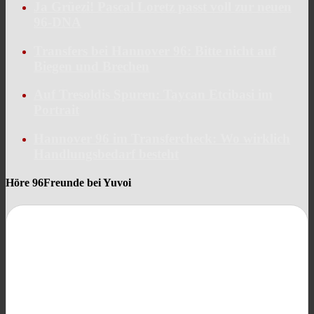
Ja Grüezi! Pascal Loretz passt voll zur neuen
96-DNA
Transfers bei Hannover 96: Bitte nicht auf
Biegen und Brechen
Auf Tresoldis Spuren: Taycan Etcibasi im
Portrait
Hannover 96 im Transfercheck: Wo wirklich
Handlungsbedarf besteht
Höre 96Freunde bei Yuvoi