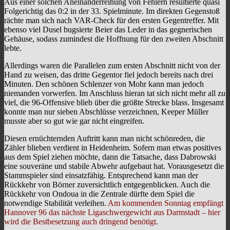
Aus einer solchen Aneinanderreihung von Fehlern resultierte quasi
Folgerichtig das 0:2 in der 33. Spielminute. Im direkten Gegenstoß
rächte man sich nach VAR-Check für den ersten Gegentreffer. Mit
ebenso viel Dusel bugsierte Beier das Leder in das gegnerischen
Gehäuse, sodass zumindest die Hoffnung für den zweiten Abschnitt
lebte.
Allerdings waren die Parallelen zum ersten Abschnitt nicht von der
Hand zu weisen, das dritte Gegentor fiel jedoch bereits nach drei
Minuten. Den schönen Schlenzer von Mohr kann man jedoch
niemanden vorwerfen. Im Anschluss hieran tat sich nicht mehr all zu
viel, die 96-Offensive blieb über die größte Strecke blass. Insgesamt
konnte man nur sieben Abschlüsse verzeichnen, Keeper Müller
musste aber so gut wie gar nicht eingreifen.
Diesen ernüchternden Auftritt kann man nicht schönreden, die
Zähler blieben verdient in Heidenheim. Sofern man etwas positives
aus dem Spiel ziehen möchte, dann die Tatsache, dass Dabrowski
eine souveräne und stabile Abwehr aufgebaut hat. Vorausgesetzt die
Stammspieler sind einsatzfähig. Entsprechend kann man der
Rückkehr von Börner zuversichtlich entgegenblicken. Auch die
Rückkehr von Ondoua in die Zentrale dürfte dem Spiel die
notwendige Stabilität verleihen.
Am kommenden Sonntag empfängt
Hannover 96 das nächste Ligaschwergewicht aus Darmstadt – hier
wird die Bestbesetzung auch dringend benötigt.