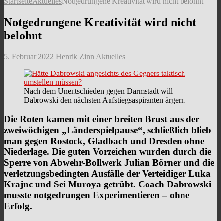
Startseite
Aktuelles
Notgedrungene Kreativität wird nicht belohnt
Notgedrungene Kreativität wird nicht
belohnt
5. Februar 2022
Henrik Zinn
Aktuelles
Nach dem Unentschieden gegen Darmstadt will
Dabrowski den nächsten Aufstiegsaspiranten ärgern
Die Roten kamen mit einer breiten Brust aus der
zweiwöchigen „Länderspielpause“, schließlich blieb
man gegen Rostock, Gladbach und Dresden ohne
Niederlage. Die guten Vorzeichen wurden durch die
Sperre von Abwehr-Bollwerk Julian Börner und die
verletzungsbedingten Ausfälle der Verteidiger Luka
Krajnc und Sei Muroya getrübt. Coach Dabrowski
musste notgedrungen Experimentieren – ohne
Erfolg.