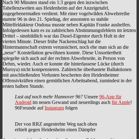
Nach 90 Minuten stand ein 1:3 gegen den inzwischen
Tabellenzweiten aus Heidenheim auf der Anzeigetafel,
zugegebenermaßen verdient. Mit einer vogelwilden Abwehrreihe
startete 96 in den 21. Spieltag, der ansonsten so stabile
Mittelfeldakteur Ondoua musste neben Kapitän Franke aushelfen.
Infolgedessen kam es zu zahlreichen Abstimmungsfehlern im letzten
Drittel – sinnbildlich war das Dusel-Eigentor durch Hult in der
vierten Minute. Dieser frühe Nackenschlag hat die
Hintermannschaft extrem verunsichert, noch ehe man sich an die
„neue“ Konstellation gewöhnen konnte. Diese Unsortiertheit
spiegelte sich auch auf der rechten Abwehrseite, in Person von
Dehm, wieder. Auch er konnte die hinterlassene Lücke (durch
Muroya) nicht kompensieren. Zahlreiche überhastete Ballaktionen
mit anschließenden Verlusten bescherten den Heidenheimer
Offensivkräften einen gemütlichen Arbeitsabend, zumindest in der
ersten halben Stunde.
Lust auf noch mehr Hannover 96?
Unsere
96-App für
Android
im neuen Gewand und neuerdings auch
für Apple
!
96Freunde auf
Instagram
folgen
Der von RRZ angestrebte Weg nach oben
erhielt gegen Heidenheim einen Dämpfer