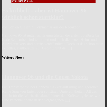
Weitere News
Es kribbelt – aber ist Hannover 96
wirklich schon startklar?
von Steven Gläser in Kommentar aus der Redaktion
Hannover 96 ist mitten im Trainingslager, die ersten Spieltage bis
Ende September sind terminiert und auch die neuen Heim- und
Auswärtstrikots sind bereits veröffentlicht. Doch ist das schon mein
aktuelles, startbereites 96? Gefühlt fehlt da
[...]
Weitere News
Hannover 96 und die Causa Yokota
Die Transferphase bei Hannover 96 verläuft ruhig und geordnet.
Keine Spur von Enten oder sonstigen Ungereimtheiten. All das
spricht für die Arbeit, die aktuell hinter den Kulissen geleistet wird.
Eine Personalie wird in den vergangenen
[...]