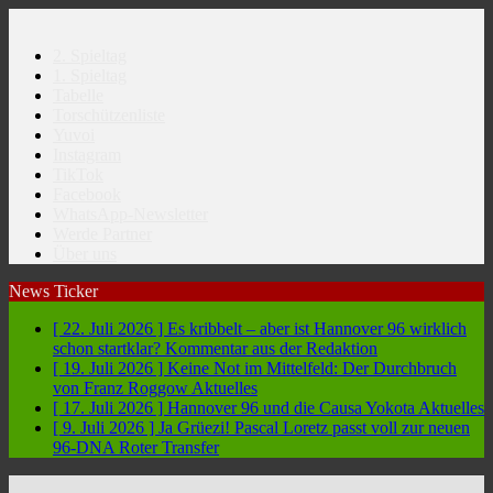
2. Spieltag
1. Spieltag
Tabelle
Torschützenliste
Yuvoi
Instagram
TikTok
Facebook
WhatsApp-Newsletter
Werde Partner
Über uns
News Ticker
[ 22. Juli 2026 ]
Es kribbelt – aber ist Hannover 96 wirklich
schon startklar?
Kommentar aus der Redaktion
[ 19. Juli 2026 ]
Keine Not im Mittelfeld: Der Durchbruch
von Franz Roggow
Aktuelles
[ 17. Juli 2026 ]
Hannover 96 und die Causa Yokota
Aktuelles
[ 9. Juli 2026 ]
Ja Grüezi! Pascal Loretz passt voll zur neuen
96-DNA
Roter Transfer