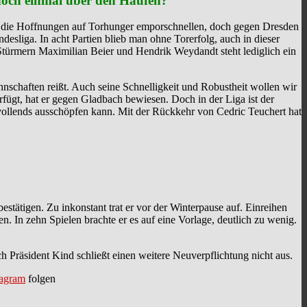
 noch einmal über den Haufen?
en die Hoffnungen auf Torhunger emporschnellen, doch gegen Dresden
desliga. In acht Partien blieb man ohne Torerfolg, auch in dieser
en Stürmern Maximilian Beier und Hendrik Weydandt steht lediglich ein
nnschaften reißt. Auch seine Schnelligkeit und Robustheit wollen wir
rfügt, hat er gegen Gladbach bewiesen. Doch in der Liga ist der
t vollends ausschöpfen kann. Mit der Rückkehr von Cedric Teuchert hat
stätigen. Zu inkonstant trat er vor der Winterpause auf. Einreihen
n. In zehn Spielen brachte er es auf eine Vorlage, deutlich zu wenig.
 Präsident Kind schließt einen weitere Neuverpflichtung nicht aus.
tagram
folgen