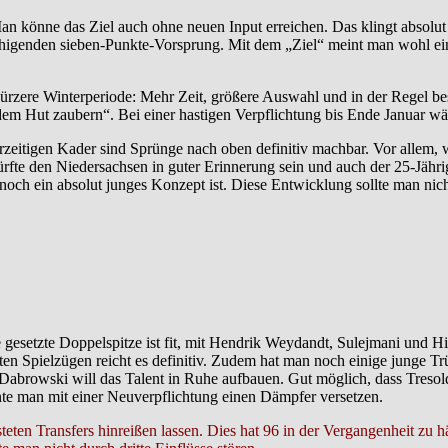
n könne das Ziel auch ohne neuen Input erreichen. Das klingt absolut 
uhigenden sieben-Punkte-Vorsprung. Mit dem „Ziel“ meint man wohl eine
kürzere Winterperiode: Mehr Zeit, größere Auswahl und in der Regel be
em Hut zaubern“. Bei einer hastigen Verpflichtung bis Ende Januar wä
rzeitigen Kader sind Sprünge nach oben definitiv machbar. Vor alle
ürfte den Niedersachsen in guter Erinnerung sein und auch der 25-Jähri
noch ein absolut junges Konzept ist. Diese Entwicklung sollte man nic
gesetzte Doppelspitze ist fit, mit Hendrik Weydandt, Sulejmani und Hi
zten Spielzügen reicht es definitiv. Zudem hat man noch einige junge Tr
 Dabrowski will das Talent in Ruhe aufbauen. Gut möglich, dass Tresold
nte man mit einer Neuverpflichtung einen Dämpfer versetzen.
steten Transfers hinreißen lassen. Dies hat 96 in der Vergangenheit zu h