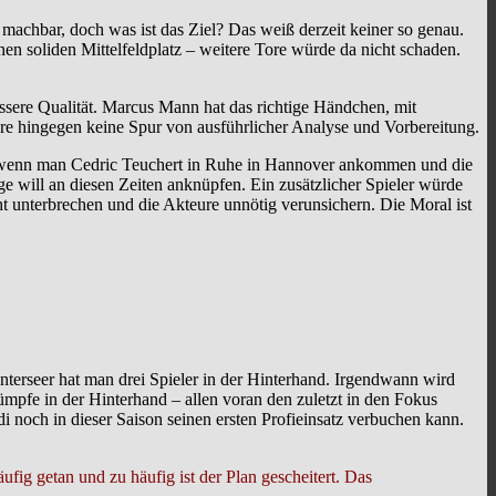
machbar, doch was ist das Ziel? Das weiß derzeit keiner so genau.
n soliden Mittelfeldplatz – weitere Tore würde da nicht schaden.
ssere Qualität. Marcus Mann hat das richtige Händchen, mit
re hingegen keine Spur von ausführlicher Analyse und Vorbereitung.
m, wenn man Cedric Teuchert in Ruhe in Hannover ankommen und die
ge will an diesen Zeiten anknüpfen. Ein zusätzlicher Spieler würde
ht unterbrechen und die Akteure unnötig verunsichern. Die Moral ist
nterseer hat man drei Spieler in der Hinterhand. Irgendwann wird
ümpfe in der Hinterhand – allen voran den zuletzt in den Fokus
i noch in dieser Saison seinen ersten Profieinsatz verbuchen kann.
äufig getan und zu häufig ist der Plan gescheitert. Das