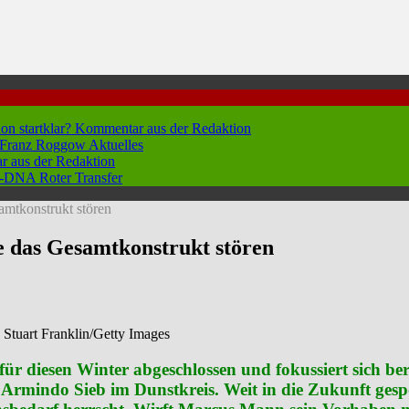
hon startklar?
Kommentar aus der Redaktion
n Franz Roggow
Aktuelles
 aus der Redaktion
 96-DNA
Roter Transfer
amtkonstrukt stören
e das Gesamtkonstrukt stören
 Stuart Franklin/Getty Images
ür diesen Winter abgeschlossen und fokussiert sich be
t Armindo Sieb im Dunstkreis. Weit in die Zukunft ge