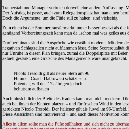
Trainerstab und Manager vertreten derweil eine andere Auffassung. Ma
Der Aufstieg ist passé, auch zum Relegationsplatz hat man einen ber
Doch die Argumente, um die Füße still zu halten, sind vielseitig.
Zum einen ist der Sommertransfermarkt immer besser besetzt als die 
genügend Vorbereitungszeit kann man da „schon mal was geiles aus d
Darüber hinaus sind die Ansprüche wie erwähnt moderat. Mit dem de
negativen Schlagzeilen nicht aufflammen lässt. Seine Scorerqualität d
nur Unruhe in diesen Plan bringen, zumal die Doppelspitze mit Beier 
aktuell gestärkt, eine Grätsche des Managements wäre unangebracht.
Nicolo Tresoldi gilt als neuer Stern am 96-
Himmel. Coach Dabrowski schätzt sein
Potential, will den 17-Jährigen jedoch
behutsam aufbauen
Auch hinsichtlich der Breite des Kaders kann man nicht meckern. Die 
auch bei ihnen der Knoten platzen – und für frischen Wind in den let
gerückten Nicolo Tresoldi. Der Italiener gilt als Juwel im 96-Umfeld,
Diese Aussichten sind motivierend – und auch dieser Motivation kön
Alles in allem sollte man die Füße stillhalten und sich nicht zu überha