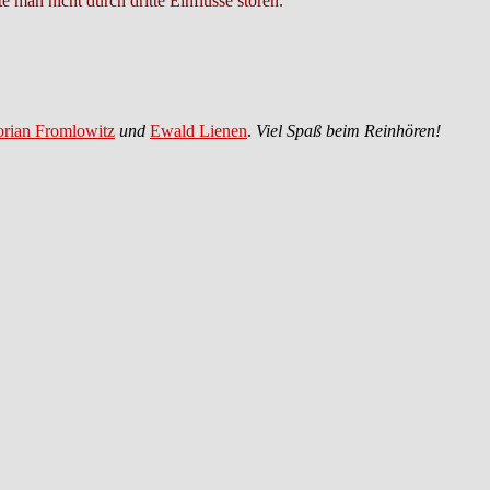
e man nicht durch dritte Einflüsse stören.
orian Fromlowitz
und
Ewald Lienen
.
Viel Spaß beim Reinhören!