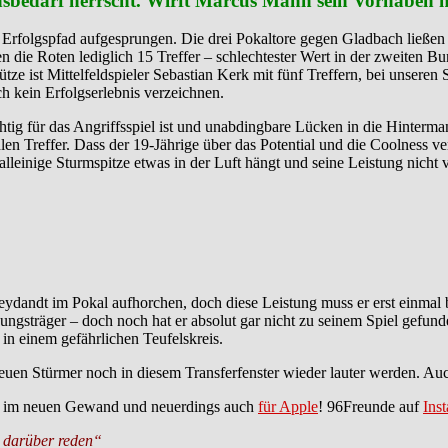
chsbedarf herrscht. Wirft Marcus Mann sein Vorhaben
n Erfolgspfad aufgesprungen. Die drei Pokaltore gegen Gladbach ließ
n die Roten lediglich 15 Treffer – schlechtester Wert in der zweiten Bun
ütze ist Mittelfeldspieler Sebastian Kerk mit fünf Treffern, bei unser
 kein Erfolgserlebnis verzeichnen.
chtig für das Angriffsspiel ist und unabdingbare Lücken in die Hinterma
n Treffer. Dass der 19-Jährige über das Potential und die Coolness ve
 alleinige Sturmspitze etwas in der Luft hängt und seine Leistung nich
ydandt im Pokal aufhorchen, doch diese Leistung muss er erst einmal be
ngsträger – doch noch hat er absolut gar nicht zu seinem Spiel gefunde
h in einem gefährlichen Teufelskreis.
uen Stürmer noch in diesem Transferfenster wieder lauter werden. Auch
im neuen Gewand und neuerdings auch
für Apple
! 96Freunde auf
Ins
ir darüber reden“