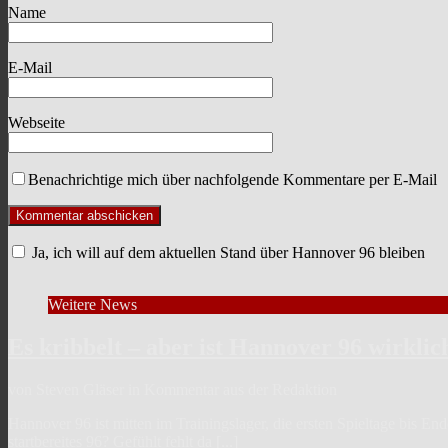
Name
E-Mail
Webseite
Benachrichtige mich über nachfolgende Kommentare per E-Mail
Ja, ich will auf dem aktuellen Stand über Hannover 96 bleiben
Weitere News
Es kribbelt – aber ist Hannover 96 wirklic
von Steven Gläser in Kommentar aus der Redaktion
Hannover 96 ist mitten im Trainingslager, die ersten Spieltage bis En
startbereites 96? Gefühlt fehlt da
[...]