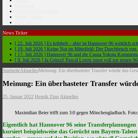
TikTok
Facebook
WhatsApp-Newsletter
Werde Partner
Über uns
News Ticker
[ 22. Juli 2026 ]
Es kribbelt – aber ist Hannover 96 wirklich sc
[ 19. Juli 2026 ]
Keine Not im Mittelfeld: Der Durchbruch vo
[ 17. Juli 2026 ]
Hannover 96 und die Causa Yokota
Kommentar
[ 9. Juli 2026 ]
Ja Grüezi! Pascal Loretz passt voll zur neuen
Startseite
Aktuelles
Meinung: Ein überhasteter Transfer würde das Ges
Meinung: Ein überhasteter Transfer würd
25. Januar 2022
Henrik Zinn
Aktuelles
Maximilian Beier trifft zum 3:0 gegen Mönchengladbach. Foto:
Eigentlich hat Hannover 96 seine Transferplanungen f
kursiert beispielsweise das Gerücht um Bayern-Talen