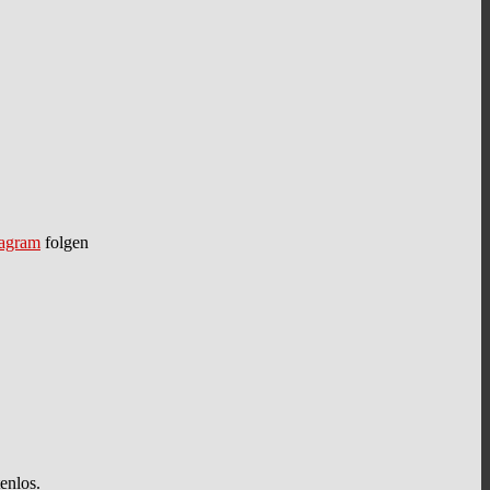
tagram
folgen
nlos.