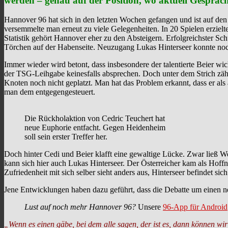
werden – genau auf der Position, wo aktuell Gesprä
Hannover 96 hat sich in den letzten Wochen gefangen und ist auf de
versemmelte man erneut zu viele Gelegenheiten. In 20 Spielen erzielte
Statistik gehört Hannover eher zu den Absteigern. Erfolgreichster Sch
Törchen auf der Habenseite. Neuzugang Lukas Hinterseer konnte noch
Immer wieder wird betont, dass insbesondere der talentierte Beier wi
der TSG-Leihgabe keinesfalls absprechen. Doch unter dem Strich zähle
Knoten noch nicht geplatzt. Man hat das Problem erkannt, dass er als
man dem entgegengesteuert.
Die Rückholaktion von Cedric Teuchert hat
neue Euphorie entfacht. Gegen Heidenheim
soll sein erster Treffer her.
Doch hinter Cedi und Beier klafft eine gewaltige Lücke. Zwar ließ We
kann sich hier auch Lukas Hinterseer. Der Österreicher kam als Hoffnu
Zufriedenheit mit sich selber sieht anders aus, Hinterseer befindet sic
Jene Entwicklungen haben dazu geführt, dass die Debatte um einen ne
Lust auf noch mehr Hannover 96?
Unsere
96-App für Android
„Wenn es einen gäbe, bei dem alle sagen, der ist es, dann können w