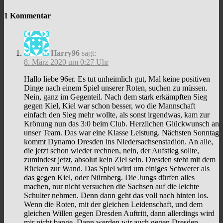
1 Kommentar
Harry96
sagt:
8. März 2020 um 0:27 Uhr
Hallo liebe 96er. Es tut unheimlich gut, Mal keine positiven
Dinge nach einem Spiel unserer Roten, suchen zu müssen.
Nein, ganz im Gegenteil. Nach dem stark erkämpften Sieg
gegen Kiel, Kiel war schon besser, wo die Mannschaft
einfach den Sieg mehr wollte, als sonst irgendwas, kam zur
Krönung nun das 3:0 beim Club. Herzlichen Glückwunsch an
unser Team. Das war eine Klasse Leistung. Nächsten Sonntag
kommt Dynamo Dresden ins Niedersachsenstadion. An alle,
die jetzt schon wieder rechnen, nein, der Aufstieg sollte,
zumindest jetzt, absolut kein Ziel sein. Dresden steht mit dem
Rücken zur Wand. Das Spiel wird um einiges Schwerer als
das gegen Kiel, oder Nürnberg. Die Jungs dürfen alles
machen, nur nicht versuchen die Sachsen auf die leichte
Schulter nehmen. Denn dann geht das voll nach hinten los.
Wenn die Roten, mit der gleichen Leidenschaft, und dem
gleichen Willen gegen Dresden Auftritt, dann allerdings wird
mir nicht bange. Dann werden wir auch gegen Dresden