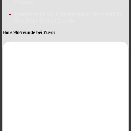
Portrait
Hannover 96 im Transfercheck: Wo wirklich
Handlungsbedarf besteht
Höre 96Freunde bei Yuvoi