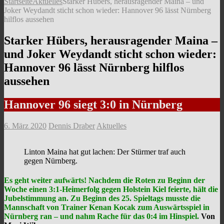
Startseite
Aktuelles
Starker Hübers, herausragender Maina – und
Joker Weydandt sticht schon wieder: Hannover 96 lässt Nürnberg
hilflos aussehen
Starker Hübers, herausragender Maina –
und Joker Weydandt sticht schon wieder:
Hannover 96 lässt Nürnberg hilflos
aussehen
Hannover 96 siegt 3:0 in Nürnberg
6. März 2020
Dennis Draber
Aktuelles
Linton Maina hat gut lachen: Der Stürmer traf auch
gegen Nürnberg.
Es geht weiter aufwärts! Nachdem die Roten zu Beginn der
Woche einen 3:1-Heimerfolg gegen Holstein Kiel feierte, hält die
Jubelstimmung an. Zu Beginn des 25. Spieltags musste die
Mannschaft von Trainer Kenan Kocak zum Auswärtsspiel in
Nürnberg ran – und nahm Rache für das 0:4 im Hinspiel.
Von