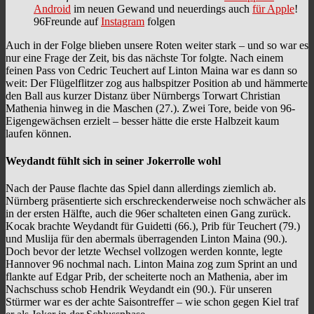
Android
im neuen Gewand und neuerdings auch
für Apple
!
96Freunde auf
Instagram
folgen
Auch in der Folge blieben unsere Roten weiter stark – und so war es
nur eine Frage der Zeit, bis das nächste Tor folgte. Nach einem
feinen Pass von Cedric Teuchert auf Linton Maina war es dann so
weit: Der Flügelflitzer zog aus halbspitzer Position ab und hämmerte
den Ball aus kurzer Distanz über Nürnbergs Torwart Christian
Mathenia hinweg in die Maschen (27.). Zwei Tore, beide von 96-
Eigengewächsen erzielt – besser hätte die erste Halbzeit kaum
laufen können.
Weydandt fühlt sich in seiner Jokerrolle wohl
Nach der Pause flachte das Spiel dann allerdings ziemlich ab.
Nürnberg präsentierte sich erschreckenderweise noch schwächer als
in der ersten Hälfte, auch die 96er schalteten einen Gang zurück.
Kocak brachte Weydandt für Guidetti (66.), Prib für Teuchert (79.)
und Muslija für den abermals überragenden Linton Maina (90.).
Doch bevor der letzte Wechsel vollzogen werden konnte, legte
Hannover 96 nochmal nach. Linton Maina zog zum Sprint an und
flankte auf Edgar Prib, der scheiterte noch an Mathenia, aber im
Nachschuss schob Hendrik Weydandt ein (90.). Für unseren
Stürmer war es der achte Saisontreffer – wie schon gegen Kiel traf