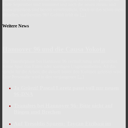
Ende September sind terminiert und auch die neuen Heim- und
Auswärtstrikots sind bereits veröffentlicht. Doch ist das schon mein
aktuelles, startbereites 96? Gefühlt fehlt da
[...]
Weitere News
Hannover 96 und die Causa Yokota
Die Transferphase bei Hannover 96 verläuft ruhig und geordnet.
Keine Spur von Enten oder sonstigen Ungereimtheiten. All das
spricht für die Arbeit, die aktuell hinter den Kulissen geleistet wird.
Eine Personalie wird in den vergangenen
[...]
Ja Grüezi! Pascal Loretz passt voll zur neuen
96-DNA
Transfers bei Hannover 96: Bitte nicht auf
Biegen und Brechen
Auf Tresoldis Spuren: Taycan Etcibasi im