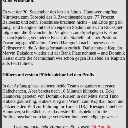
Maxi Wilsmann.
Es war der 30. September des letzten Jahres. Hannover empfing
Nürnberg zum Topspiel des 8. Zweitligaspieltages. 77 Prozent
Ballbesitz und zehn Torschüsse brachten nichts – am Ende ging 96
sang- und klanglos mit 0:4 im eigenen Stadion unter. Im Rückspiel
folgte nun die Revanche. Im Vergleich zum Spiel gegen Kiel am
letzten Spieltag veränderte Kocak die Startelf auf einer Position.
Erwartungsgemäß kehrte Genki Haraguchi nach abgesessener
Gelbsperre in die Anfangsformation zurück. Dafür musste Kapitän
Marvin Bakalorz wieder auf der Bank Platz nehmen – und Dominik
Kaiser durfte die Mannschaft wie schon gegen Bielefeld als Kapitän
aufs Feld führen.
Hübers mit erstem Pflichtspieltor bei den Profis
In der Anfangsphase starteten beide Teams engagiert mit ersten
Halbchancen. Aber bereits nach 18 Minuten klingelte es. Ecke
Hannover, getreten von Dominik Kaiser, in der Mitte stand Timo
Hübers goldrichtig. Hübers stieg mit Wucht zum Kopfball hoch und
platzierte den Ball zur Führung im Toreck (18.). Riesiger Jubel bei
Hannover, schließlich ist es das erste Pflichtspieltor für die
Profimannschaft vom lange verletzten Innenverteidiger gewesen.
Lust auf noch mehr Hannover 96?
Unsere
96-App für