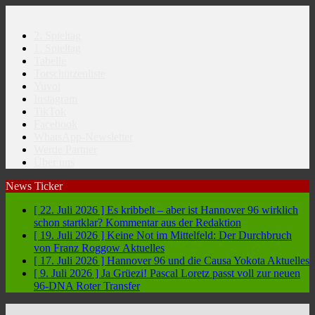
2. Spieltag
1. Spieltag
Tabelle
Torschützenliste
Yuvoi
Instagram
TikTok
Facebook
WhatsApp-Newsletter
Werde Partner
Über uns
News Ticker
[ 22. Juli 2026 ]
Es kribbelt – aber ist Hannover 96 wirklich
schon startklar?
Kommentar aus der Redaktion
[ 19. Juli 2026 ]
Keine Not im Mittelfeld: Der Durchbruch
von Franz Roggow
Aktuelles
[ 17. Juli 2026 ]
Hannover 96 und die Causa Yokota
Aktuelles
[ 9. Juli 2026 ]
Ja Grüezi! Pascal Loretz passt voll zur neuen
96-DNA
Roter Transfer