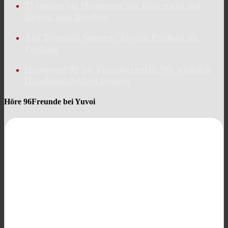
Transfers bei Hannover 96: Bitte nicht auf
Biegen und Brechen
Auf Tresoldis Spuren: Taycan Etcibasi im
Portrait
Hannover 96 im Transfercheck: Wo wirklich
Handlungsbedarf besteht
Höre 96Freunde bei Yuvoi