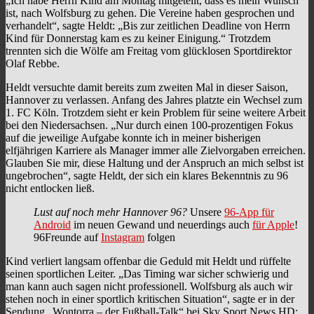
„Ich habe Herrn Kind am Montag mitgeteilt, dass es mein Wunsch
ist, nach Wolfsburg zu gehen. Die Vereine haben gesprochen und
verhandelt“, sagte Heldt: „Bis zur zeitlichen Deadline von Herrn
Kind für Donnerstag kam es zu keiner Einigung.“ Trotzdem
trennten sich die Wölfe am Freitag vom glücklosen Sportdirektor
Olaf Rebbe.
Heldt versuchte damit bereits zum zweiten Mal in dieser Saison,
Hannover zu verlassen. Anfang des Jahres platzte ein Wechsel zum
1. FC Köln. Trotzdem sieht er kein Problem für seine weitere Arbeit
bei den Niedersachsen. „Nur durch einen 100-prozentigen Fokus
auf die jeweilige Aufgabe konnte ich in meiner bisherigen
elfjährigen Karriere als Manager immer alle Zielvorgaben erreichen.
Glauben Sie mir, diese Haltung und der Anspruch an mich selbst ist
ungebrochen“, sagte Heldt, der sich ein klares Bekenntnis zu 96
nicht entlocken ließ.
Lust auf noch mehr Hannover 96?
Unsere
96-App für
Android
im neuen Gewand und neuerdings auch
für Apple
!
96Freunde auf
Instagram
folgen
Kind verliert langsam offenbar die Geduld mit Heldt und rüffelte
seinen sportlichen Leiter. „Das Timing war sicher schwierig und
man kann auch sagen nicht professionell. Wolfsburg als auch wir
stehen noch in einer sportlich kritischen Situation“, sagte er in der
Sendung „Wontorra – der Fußball-Talk“ bei Sky Sport News HD: