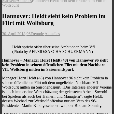
Startseite
Aktuelles
Hannover: Heldt sieht kein Problem im Flirt mit
Wolfsburg
Hannover: Heldt sieht kein Problem im
Flirt mit Wolfsburg
30. April 2018
96Freunde
Aktuelles
Heldt spricht offen über seine Ambitionen beim VfL
(Photo by AFP/SID/SASCHA SCHUERMANN)
Hannover – Manager Horst Heldt (48) von Hannover 96 sieht
kein Problem in seinem öffentlichen Flirt mit dem Nachbarn
VfL Wolfsburg mitten im Saisonendspurt.
Manager Horst Heldt (48) von Hannover 96 sieht kein Problem in
seinem öffentlichen Flirt mit dem ungeliebten Nachbarn VfL
Wolfsburg mitten im Saisonendspurt. „Das Interesse anderer Vereine
ist auch immer eine Wertschätzung der geleisteten Arbeit. Sowohl
bei Spielern als auch bei Trainern und Managern“, sagte Heldt,
dessen Wechsel zur Werkself offenbar nur am Veto des 96-
Präsidenten Martin Kind gescheitert war, der Bild am Sonntag.