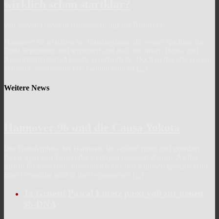
wirklich schon startklar?
von Steven Gläser in Kommentar aus der Redaktion
Hannover 96 ist mitten im Trainingslager, die ersten Spieltage bis
Ende September sind terminiert und auch die neuen Heim- und
Auswärtstrikots sind bereits veröffentlicht. Doch ist das schon mein
aktuelles, startbereites 96? Gefühlt fehlt da
[...]
Weitere News
Hannover 96 und die Causa Yokota
Die Transferphase bei Hannover 96 verläuft ruhig und geordnet.
Keine Spur von Enten oder sonstigen Ungereimtheiten. All das
spricht für die Arbeit, die aktuell hinter den Kulissen geleistet wird.
Eine Personalie wird in den vergangenen
[...]
Ja Grüezi! Pascal Loretz passt voll zur neuen
96-DNA