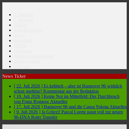
2. Spieltag
1. Spieltag
Tabelle
Torschützenliste
Yuvoi
Instagram
TikTok
Facebook
WhatsApp-Newsletter
Werde Partner
Über uns
News Ticker
[ 22. Juli 2026 ]
Es kribbelt – aber ist Hannover 96 wirklich
schon startklar?
Kommentar aus der Redaktion
[ 19. Juli 2026 ]
Keine Not im Mittelfeld: Der Durchbruch
von Franz Roggow
Aktuelles
[ 17. Juli 2026 ]
Hannover 96 und die Causa Yokota
Aktuelles
[ 9. Juli 2026 ]
Ja Grüezi! Pascal Loretz passt voll zur neuen
96-DNA
Roter Transfer