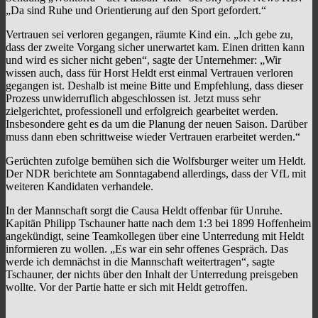
„Da sind Ruhe und Orientierung auf den Sport gefordert.“
Vertrauen sei verloren gegangen, räumte Kind ein. „Ich gebe zu,
dass der zweite Vorgang sicher unerwartet kam. Einen dritten kann
und wird es sicher nicht geben“, sagte der Unternehmer: „Wir
wissen auch, dass für Horst Heldt erst einmal Vertrauen verloren
gegangen ist. Deshalb ist meine Bitte und Empfehlung, dass dieser
Prozess unwiderruflich abgeschlossen ist. Jetzt muss sehr
zielgerichtet, professionell und erfolgreich gearbeitet werden.
Insbesondere geht es da um die Planung der neuen Saison. Darüber
muss dann eben schrittweise wieder Vertrauen erarbeitet werden.“
Gerüchten zufolge bemühen sich die Wolfsburger weiter um Heldt.
Der NDR berichtete am Sonntagabend allerdings, dass der VfL mit
weiteren Kandidaten verhandele.
In der Mannschaft sorgt die Causa Heldt offenbar für Unruhe.
Kapitän Philipp Tschauner hatte nach dem 1:3 bei 1899 Hoffenheim
angekündigt, seine Teamkollegen über eine Unterredung mit Heldt
informieren zu wollen. „Es war ein sehr offenes Gespräch. Das
werde ich demnächst in die Mannschaft weitertragen“, sagte
Tschauner, der nichts über den Inhalt der Unterredung preisgeben
wollte. Vor der Partie hatte er sich mit Heldt getroffen.