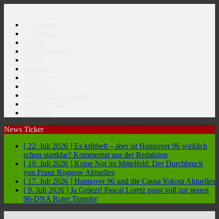
2. Spieltag
1. Spieltag
Tabelle
Torschützenliste
Yuvoi
Instagram
TikTok
Facebook
WhatsApp-Newsletter
Werde Partner
Über uns
News Ticker
[ 22. Juli 2026 ]
Es kribbelt – aber ist Hannover 96 wirklich
schon startklar?
Kommentar aus der Redaktion
[ 19. Juli 2026 ]
Keine Not im Mittelfeld: Der Durchbruch
von Franz Roggow
Aktuelles
[ 17. Juli 2026 ]
Hannover 96 und die Causa Yokota
Aktuelles
[ 9. Juli 2026 ]
Ja Grüezi! Pascal Loretz passt voll zur neuen
96-DNA
Roter Transfer