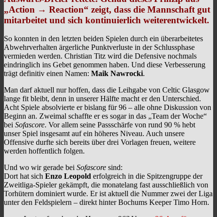
„Action → Reaction“ zeigt, dass die Mannschaft gut
mitarbeitet und sich kontinuierlich weiterentwickelt.
So konnten in den letzten beiden Spielen durch ein überarbeitetes
Abwehrverhalten ärgerliche Punktverluste in der Schlussphase
vermieden werden. Christian Titz wird die Defensive nochmals
eindringlich ins Gebet genommen haben. Und diese Verbesserung
trägt definitiv einen Namen:
Maik Nawrocki
.
Man darf aktuell nur hoffen, dass die Leihgabe von Celtic Glasgow
lange fit bleibt, denn in unserer Hälfte macht er den Unterschied.
Acht Spiele absolvierte er bislang für 96 – alle ohne Diskussion von
Beginn an. Zweimal schaffte er es sogar in das „Team der Woche“
bei
Sofascore
. Vor allem seine Passschärfe von rund 90 % hebt
unser Spiel insgesamt auf ein höheres Niveau. Auch unsere
Offensive durfte sich bereits über drei Vorlagen freuen, weitere
werden hoffentlich folgen.
Und wo wir gerade bei
Sofascore
sind:
Dort hat sich
Enzo Leopold
erfolgreich in die Spitzengruppe der
Zweitliga-Spieler gekämpft, die monatelang fast ausschließlich von
Torhütern dominiert wurde. Er ist aktuell die Nummer zwei der Liga
unter den Feldspielern – direkt hinter Bochums Keeper Timo Horn.