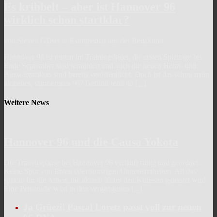
Es kribbelt – aber ist Hannover 96
wirklich schon startklar?
von Steven Gläser in Kommentar aus der Redaktion
Hannover 96 ist mitten im Trainingslager, die ersten Spieltage bis
Ende September sind terminiert und auch die neuen Heim- und
Auswärtstrikots sind bereits veröffentlicht. Doch ist das schon mein
aktuelles, startbereites 96? Gefühlt fehlt da
[...]
Weitere News
Hannover 96 und die Causa Yokota
Die Transferphase bei Hannover 96 verläuft ruhig und geordnet.
Keine Spur von Enten oder sonstigen Ungereimtheiten. All das
spricht für die Arbeit, die aktuell hinter den Kulissen geleistet wird.
Eine Personalie wird in den vergangenen
[...]
Ja Grüezi! Pascal Loretz passt voll zur neuen