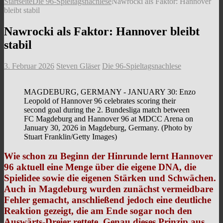
Startseite
Die 96-Spieltagsnachlese
Nawrocki als Faktor: Hannover
bleibt stabil
Nawrocki als Faktor: Hannover bleibt
stabil
3. Februar 2026
Steven Gläser
Die 96-Spieltagsnachlese
MAGDEBURG, GERMANY - JANUARY 30: Enzo
Leopold of Hannover 96 celebrates scoring their
second goal during the 2. Bundesliga match between
FC Magdeburg and Hannover 96 at MDCC Arena on
January 30, 2026 in Magdeburg, Germany. (Photo by
Stuart Franklin/Getty Images)
Wie schon zu Beginn der Hinrunde lernt Hannover
96 aktuell eine Menge über die eigene DNA, die
Spielidee sowie die eigenen Stärken und Schwächen.
Auch in Magdeburg wurden zunächst vermeidbare
Fehler gemacht, anschließend jedoch eine deutliche
Reaktion gezeigt, die am Ende sogar noch den
Auswärts-Dreier rettete. Genau dieses Prinzip aus