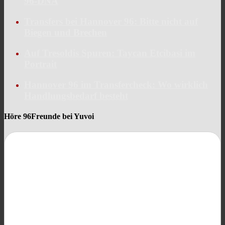
96-DNA
Transfers bei Hannover 96: Bitte nicht auf
Biegen und Brechen
Auf Tresoldis Spuren: Taycan Etcibasi im
Portrait
Hannover 96 im Transfercheck: Wo wirklich
Handlungsbedarf besteht
Höre 96Freunde bei Yuvoi