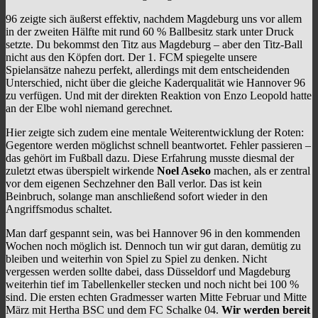
96 zeigte sich äußerst effektiv, nachdem Magdeburg uns vor allem
in der zweiten Hälfte mit rund 60 % Ballbesitz stark unter Druck
setzte. Du bekommst den Titz aus Magdeburg – aber den Titz-Ball
nicht aus den Köpfen dort. Der 1. FCM spiegelte unsere
Spielansätze nahezu perfekt, allerdings mit dem entscheidenden
Unterschied, nicht über die gleiche Kaderqualität wie Hannover 96
zu verfügen. Und mit der direkten Reaktion von Enzo Leopold hatte
an der Elbe wohl niemand gerechnet.
Hier zeigte sich zudem eine mentale Weiterentwicklung der Roten:
Gegentore werden möglichst schnell beantwortet. Fehler passieren –
das gehört im Fußball dazu. Diese Erfahrung musste diesmal der
zuletzt etwas überspielt wirkende
Noel Aseko
machen, als er zentral
vor dem eigenen Sechzehner den Ball verlor. Das ist kein
Beinbruch, solange man anschließend sofort wieder in den
Angriffsmodus schaltet.
Man darf gespannt sein, was bei Hannover 96 in den kommenden
Wochen noch möglich ist. Dennoch tun wir gut daran, demütig zu
bleiben und weiterhin von Spiel zu Spiel zu denken. Nicht
vergessen werden sollte dabei, dass Düsseldorf und Magdeburg
weiterhin tief im Tabellenkeller stecken und noch nicht bei 100 %
sind. Die ersten echten Gradmesser warten Mitte Februar und Mitte
März mit Hertha BSC und dem FC Schalke 04.
Wir werden bereit