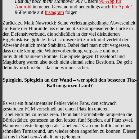
Lust auf noch mehr Hannover 96?
Unsere
96-App für
Android
im neuen Gewand und neuerdings auch
für Apple
!
96Freunde auf
Instagram
folgen
Zurück zu Maik Nawrocki: Seine verletzungsbedingte Abwesenheit
am Ende der Hinrunde riss eine nicht zu kompensierende Lücke in
den Defensivverbund, die schließlich in der viel diskutierten
Ergebniskrise gipfelte. Jetzt ist unsere #6 zurück und verleiht der
Abwehr deutlich mehr Stabilität. Dabei darf man nicht vergessen,
dass er die komplette Wintervorbereitung verpasste und nur
individuell trainieren konnte. Die Spiele gegen Düsseldorf und
Magdeburg waren also noch nicht einmal seine Bestform. Da geht
definitiv noch mehr – da sind wir uns sicher.
Spieglein, Spieglein an der Wand – wer spielt den besseren Titz-
Ball im ganzen Land?
Es war ein fundamentaler Fehler vieler Fans, den schwach
gestarteten FCM vorschnell auf einen Platz im unteren
Tabellendrittel zu reduzieren. Denn laut Formtabelle rangierten die
Bördestädter, gemessen an den letzten fünf Spielen, auf Platz zwei.
Hannover reiste hingegen als Tabellen-13. an und hoffte auf einen
schnellen Turnaround, um wieder oben angreifen zu können. Dieser
ist uns in Sachsen-Anhalt nun gelungen.