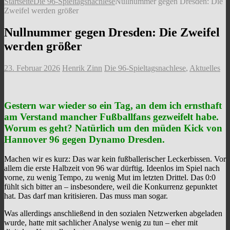
Startseite
Die 96-Spieltagsnachlese
Nullnummer gegen Dresden: Die
Zweifel werden größer
Nullnummer gegen Dresden: Die Zweifel
werden größer
23. Februar 2026
Henrik Zinn
Die 96-Spieltagsnachlese
,
Aktuelles
Gestern war wieder so ein Tag, an dem ich ernsthaft
am Verstand mancher Fußballfans gezweifelt habe.
Worum es geht? Natürlich um den müden Kick von
Hannover 96
gegen
Dynamo Dresden
.
Machen wir es kurz: Das war kein fußballerischer Leckerbissen. Vor
allem die erste Halbzeit von 96 war dürftig. Ideenlos im Spiel nach
vorne, zu wenig Tempo, zu wenig Mut im letzten Drittel. Das 0:0
fühlt sich bitter an – insbesondere, weil die Konkurrenz gepunktet
hat. Das darf man kritisieren. Das muss man sogar.
Was allerdings anschließend in den sozialen Netzwerken abgeladen
wurde, hatte mit sachlicher Analyse wenig zu tun – eher mit