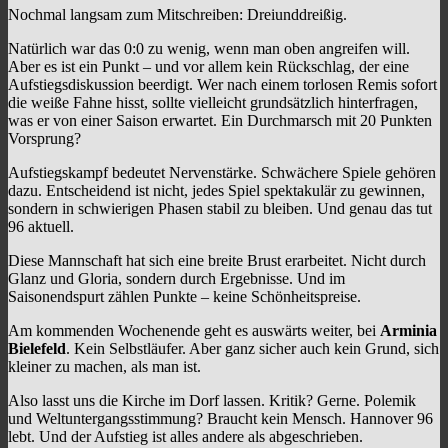
Nochmal langsam zum Mitschreiben: Dreiunddreißig.
Natürlich war das 0:0 zu wenig, wenn man oben angreifen will.
Aber es ist ein Punkt – und vor allem kein Rückschlag, der eine
Aufstiegsdiskussion beerdigt. Wer nach einem torlosen Remis sofort
die weiße Fahne hisst, sollte vielleicht grundsätzlich hinterfragen,
was er von einer Saison erwartet. Ein Durchmarsch mit 20 Punkten
Vorsprung?
Aufstiegskampf bedeutet Nervenstärke. Schwächere Spiele gehören
dazu. Entscheidend ist nicht, jedes Spiel spektakulär zu gewinnen,
sondern in schwierigen Phasen stabil zu bleiben. Und genau das tut
96 aktuell.
Diese Mannschaft hat sich eine breite Brust erarbeitet. Nicht durch
Glanz und Gloria, sondern durch Ergebnisse. Und im
Saisonendspurt zählen Punkte – keine Schönheitspreise.
Am kommenden Wochenende geht es auswärts weiter, bei
Arminia
Bielefeld
. Kein Selbstläufer. Aber ganz sicher auch kein Grund, sich
kleiner zu machen, als man ist.
Also lasst uns die Kirche im Dorf lassen. Kritik? Gerne. Polemik
und Weltuntergangsstimmung? Braucht kein Mensch. Hannover 96
lebt. Und der Aufstieg ist alles andere als abgeschrieben.