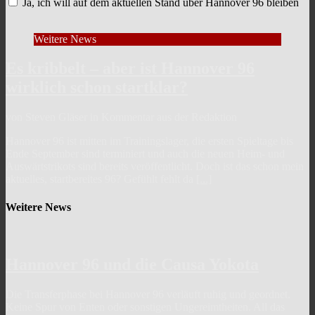
Ja, ich will auf dem aktuellen Stand über Hannover 96 bleiben
Weitere News
Es kribbelt – aber ist Hannover 96
wirklich schon startklar?
von Steven Gläser in Kommentar aus der Redaktion
Hannover 96 ist mitten im Trainingslager, die ersten Spieltage bis
Ende September sind terminiert und auch die neuen Heim- und
Auswärtstrikots sind bereits veröffentlicht. Doch ist das schon mein
aktuelles, startbereites 96? Gefühlt fehlt da
[...]
Weitere News
Hannover 96 und die Causa Yokota
Die Transferphase bei Hannover 96 verläuft ruhig und geordnet.
Keine Spur von Enten oder sonstigen Ungereimtheiten. All das