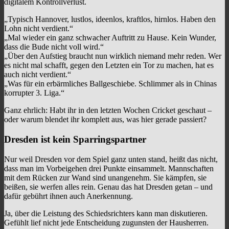
digitalem Kontrollverlust.
„Typisch Hannover, lustlos, ideenlos, kraftlos, hirnlos. Haben den
Lohn nicht verdient.“
„Mal wieder ein ganz schwacher Auftritt zu Hause. Kein Wunder,
dass die Bude nicht voll wird.“
„Über den Aufstieg braucht nun wirklich niemand mehr reden. Wer
es nicht mal schafft, gegen den Letzten ein Tor zu machen, hat es
auch nicht verdient.“
„Was für ein erbärmliches Ballgeschiebe. Schlimmer als in Chinas
korrupter 3. Liga.“
Ganz ehrlich: Habt ihr in den letzten Wochen Cricket geschaut –
oder warum blendet ihr komplett aus, was hier gerade passiert?
Dresden ist kein Sparringspartner
Nur weil Dresden vor dem Spiel ganz unten stand, heißt das nicht,
dass man im Vorbeigehen drei Punkte einsammelt. Mannschaften
mit dem Rücken zur Wand sind unangenehm. Sie kämpfen, sie
beißen, sie werfen alles rein. Genau das hat Dresden getan – und
dafür gebührt ihnen auch Anerkennung.
Ja, über die Leistung des Schiedsrichters kann man diskutieren.
Gefühlt lief nicht jede Entscheidung zugunsten der Hausherren.