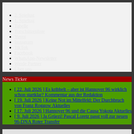
2. Spieltag
1. Spieltag
Tabelle
Torschützenliste
Yuvoi
Instagram
TikTok
Facebook
WhatsApp-Newsletter
Werde Partner
Über uns
News Ticker
[ 22. Juli 2026 ]
Es kribbelt – aber ist Hannover 96 wirklich
schon startklar?
Kommentar aus der Redaktion
[ 19. Juli 2026 ]
Keine Not im Mittelfeld: Der Durchbruch
von Franz Roggow
Aktuelles
[ 17. Juli 2026 ]
Hannover 96 und die Causa Yokota
Aktuelles
[ 9. Juli 2026 ]
Ja Grüezi! Pascal Loretz passt voll zur neuen
96-DNA
Roter Transfer