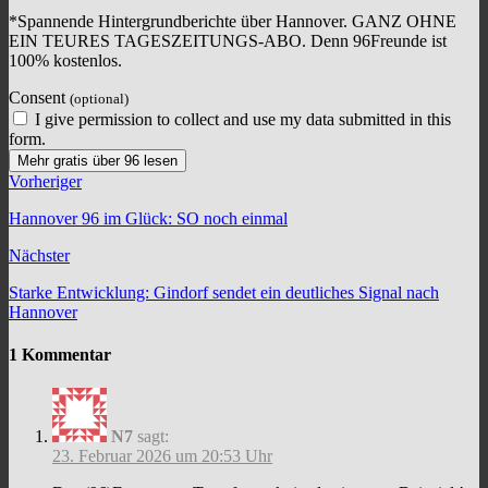
*Spannende Hintergrundberichte über Hannover. GANZ OHNE
EIN TEURES TAGESZEITUNGS-ABO. Denn 96Freunde ist
100% kostenlos.
Consent
(optional)
I give permission to collect and use my data submitted in this
form.
Mehr gratis über 96 lesen
Vorheriger
Hannover 96 im Glück: SO noch einmal
Nächster
Starke Entwicklung: Gindorf sendet ein deutliches Signal nach
Hannover
1 Kommentar
N7
sagt:
23. Februar 2026 um 20:53 Uhr