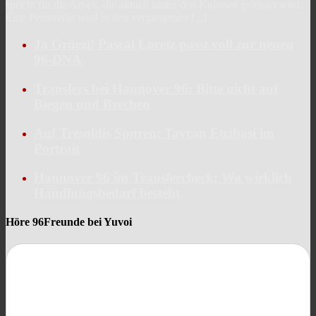
spricht für die Arbeit, die aktuell hinter den Kulissen geleistet wird.
Eine Personalie wird in den vergangenen
[...]
Ja Grüezi! Pascal Loretz passt voll zur neuen
96-DNA
Transfers bei Hannover 96: Bitte nicht auf
Biegen und Brechen
Auf Tresoldis Spuren: Taycan Etcibasi im
Portrait
Hannover 96 im Transfercheck: Wo wirklich
Handlungsbedarf besteht
Höre 96Freunde bei Yuvoi