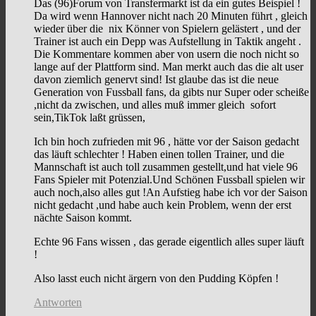
Das (96)Forum von Transfermarkt ist da ein gutes Beispiel !
Da wird wenn Hannover nicht nach 20 Minuten führt , gleich
wieder über die nix Könner von Spielern gelästert , und der
Trainer ist auch ein Depp was Aufstellung in Taktik angeht .
Die Kommentare kommen aber von usern die noch nicht so
lange auf der Plattform sind. Man merkt auch das die alt user
davon ziemlich genervt sind! Ist glaube das ist die neue
Generation von Fussball fans, da gibts nur Super oder scheiße
,nicht da zwischen, und alles muß immer gleich sofort
sein,TikTok laßt grüssen,
Ich bin hoch zufrieden mit 96 , hätte vor der Saison gedacht
das läuft schlechter ! Haben einen tollen Trainer, und die
Mannschaft ist auch toll zusammen gestellt,und hat viele 96
Fans Spieler mit Potenzial.Und Schönen Fussball spielen wir
auch noch,also alles gut !An Aufstieg habe ich vor der Saison
nicht gedacht ,und habe auch kein Problem, wenn der erst
nächte Saison kommt.
Echte 96 Fans wissen , das gerade eigentlich alles super läuft
!
Also lasst euch nicht ärgern von den Pudding Köpfen !
Antworten