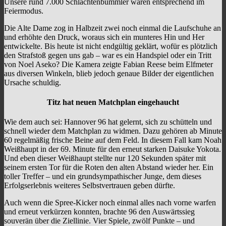
Unsere rund 7.000 Schlachtenbummler waren entsprechend im
Feiermodus.
Die Alte Dame zog in Halbzeit zwei noch einmal die Laufschuhe an
und erhöhte den Druck, woraus sich ein munteres Hin und Her
entwickelte. Bis heute ist nicht endgültig geklärt, wofür es plötzlich
den Strafstoß gegen uns gab – war es ein Handspiel oder ein Tritt
von Noel Aseko? Die Kamera zeigte Fabian Reese beim Elfmeter
aus diversen Winkeln, blieb jedoch genaue Bilder der eigentlichen
Ursache schuldig.
Titz hat neuen Matchplan eingehaucht
Wie dem auch sei:
Hannover 96
hat gelernt, sich zu schütteln und
schnell wieder dem Matchplan zu widmen. Dazu gehören ab Minute
60 regelmäßig frische Beine auf dem Feld. In diesem Fall kam Noah
Weißhaupt in der 69. Minute für den erneut starken Daisuke Yokota.
Und eben dieser Weißhaupt stellte nur 120 Sekunden später mit
seinem ersten Tor für die Roten den alten Abstand wieder her. Ein
toller Treffer – und ein grundsympathischer Junge, dem dieses
Erfolgserlebnis weiteres Selbstvertrauen geben dürfte.
Auch wenn die Spree-Kicker noch einmal alles nach vorne warfen
und erneut verkürzen konnten, brachte 96 den Auswärtssieg
souverän über die Ziellinie. Vier Spiele, zwölf Punkte – und