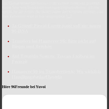
Die Transferphase bei Hannover 96 verläuft ruhig und geordnet.
Keine Spur von Enten oder sonstigen Ungereimtheiten. All das
spricht für die Arbeit, die aktuell hinter den Kulissen geleistet wird.
Eine Personalie wird in den vergangenen
[...]
Ja Grüezi! Pascal Loretz passt voll zur neuen
96-DNA
Transfers bei Hannover 96: Bitte nicht auf
Biegen und Brechen
Auf Tresoldis Spuren: Taycan Etcibasi im
Portrait
Hannover 96 im Transfercheck: Wo wirklich
Handlungsbedarf besteht
Höre 96Freunde bei Yuvoi