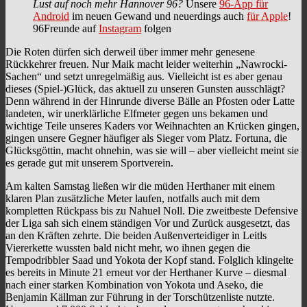
Lust auf noch mehr Hannover 96?
Unsere
96-App für
Android
im neuen Gewand und neuerdings auch
für Apple
!
96Freunde auf
Instagram
folgen
Die Roten dürfen sich derweil über immer mehr genesene
Rückkehrer freuen. Nur Maik macht leider weiterhin „Nawrocki-
Sachen“ und setzt unregelmäßig aus. Vielleicht ist es aber genau
dieses (Spiel-)Glück, das aktuell zu unseren Gunsten ausschlägt?
Denn während in der Hinrunde diverse Bälle an Pfosten oder Latte
landeten, wir unerklärliche Elfmeter gegen uns bekamen und
wichtige Teile unseres Kaders vor Weihnachten an Krücken gingen,
gingen unsere Gegner häufiger als Sieger vom Platz. Fortuna, die
Glücksgöttin, macht ohnehin, was sie will – aber vielleicht meint sie
es gerade gut mit unserem Sportverein.
Am kalten Samstag ließen wir die müden Herthaner mit einem
klaren Plan zusätzliche Meter laufen, notfalls auch mit dem
kompletten Rückpass bis zu Nahuel Noll. Die zweitbeste Defensive
der Liga sah sich einem ständigen Vor und Zurück ausgesetzt, das
an den Kräften zehrte. Die beiden Außenverteidiger in Leitls
Viererkette wussten bald nicht mehr, wo ihnen gegen die
Tempodribbler Saad und Yokota der Kopf stand. Folglich klingelte
es bereits in Minute 21 erneut vor der Herthaner Kurve – diesmal
nach einer starken Kombination von Yokota und Aseko, die
Benjamin Källman zur Führung in der Torschützenliste nutzte.