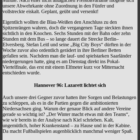
Minute. Nach einer nicht alltäglichen Freistoßvariante mogelte sich
unsere Abwehrkante ohne Zuordnung in den Fünfer und
vollstreckte eiskalt. Geplant, geübt und versenkt!
Eigentlich wollten die Blau-Weißen den Anschluss zu den
Spitzenrängen wahren, doch die vergangenen Tage steckten ihnen
sichtlich in den Knochen. Sechs Stunden mit der Bahn oder zehn
Stunden mit dem Bus – so lange dauert die Strecke Berlin–
Elversberg. Stefan Leitl und seine „Big City Boys“ dürften in der
Woche zuvor also ordentlich gerädert in ihre Berliner Betten
gefallen sein. Nachdem man die lauf- und spielstarken Saarländer
niedergerungen hatte, ging es am Dienstag direkt ins Pokal-
Viertelfinale, das erst mit einem Elfmeter kurz vor Mitternacht
entschieden wurde.
Hannover 96: Lazarett lichtet sich
Auch unsere drei Gegner zuvor hatten ihre Sorgen und Belastungen
zu schleppen, als es in die Partien gegen die ambitionierten
Niedersachsen ging. Warum der genaue Blick auf andere Vereine
gerade so wichtig ist? „Der Winter macht etwas mit den Teams“,
wie wir bereits in der Analyse nach Kiel schrieben. Kalt,
ungemütlich, hoher Krankenstand – zu Hause und in der Kabine.
Da macht Fußballspielen augenblicklich manchmal weniger Spaß.