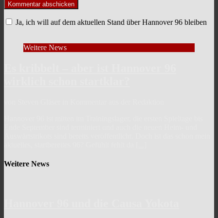
Ja, ich will auf dem aktuellen Stand über Hannover 96 bleiben
Weitere News
Es kribbelt – aber ist Hannover 96
wirklich schon startklar?
von Steven Gläser in Kommentar aus der Redaktion
Hannover 96 ist mitten im Trainingslager, die ersten Spieltage bis
Ende September sind terminiert und auch die neuen Heim- und
Auswärtstrikots sind bereits veröffentlicht. Doch ist das schon mein
aktuelles, startbereites 96? Gefühlt fehlt da
[...]
Weitere News
Hannover 96 und die Causa Yokota