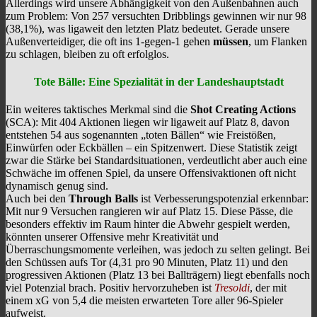
Allerdings wird unsere Abhängigkeit von den Außenbahnen auch
zum Problem: Von 257 versuchten Dribblings gewinnen wir nur 98
(38,1%), was ligaweit den letzten Platz bedeutet. Gerade unsere
Außenverteidiger, die oft ins 1-gegen-1 gehen
müssen
, um Flanken
zu schlagen, bleiben zu oft erfolglos.
Tote Bälle: Eine Spezialität in der Landeshauptstadt
Ein weiteres taktisches Merkmal sind die
Shot Creating Actions
(SCA): Mit 404 Aktionen liegen wir ligaweit auf Platz 8, davon
entstehen 54 aus sogenannten „toten Bällen“ wie Freistößen,
Einwürfen oder Eckbällen – ein Spitzenwert. Diese Statistik zeigt
zwar die Stärke bei Standardsituationen, verdeutlicht aber auch eine
Schwäche im offenen Spiel, da unsere Offensivaktionen oft nicht
dynamisch genug sind.
Auch bei den
Through Balls
ist Verbesserungspotenzial erkennbar:
Mit nur 9 Versuchen rangieren wir auf Platz 15. Diese Pässe, die
besonders effektiv im Raum hinter die Abwehr gespielt werden,
könnten unserer Offensive mehr Kreativität und
Überraschungsmomente verleihen, was jedoch zu selten gelingt. Bei
den Schüssen aufs Tor (4,31 pro 90 Minuten, Platz 11) und den
progressiven Aktionen (Platz 13 bei Ballträgern) liegt ebenfalls noch
viel Potenzial brach. Positiv hervorzuheben ist
Tresoldi
, der mit
einem xG von 5,4 die meisten erwarteten Tore aller 96-Spieler
aufweist.