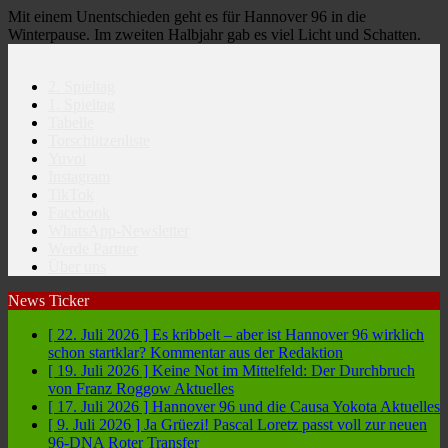
Mit einem Unentschieden geht es für Hannover 96 in die
Winterpause. Im zweiten Halbjahr gab es viel Licht und Schatten.
2. Spieltag
1. Spieltag
Tabelle
Torschützenliste
Yuvoi
Instagram
TikTok
Facebook
WhatsApp-Newsletter
Werde Partner
Über uns
News Ticker
[ 22. Juli 2026 ]
Es kribbelt – aber ist Hannover 96 wirklich
schon startklar?
Kommentar aus der Redaktion
[ 19. Juli 2026 ]
Keine Not im Mittelfeld: Der Durchbruch
von Franz Roggow
Aktuelles
[ 17. Juli 2026 ]
Hannover 96 und die Causa Yokota
Aktuelles
[ 9. Juli 2026 ]
Ja Grüezi! Pascal Loretz passt voll zur neuen
96-DNA
Roter Transfer