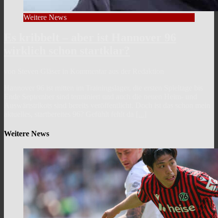
Weitere News
Es kribbelt – aber ist Hannover 96
wirklich schon startklar?
von Steven Gläser in Kommentar aus der Redaktion
Hannover 96 ist mitten im Trainingslager, die ersten Spieltage bis
Ende September sind terminiert und auch die neuen Heim- und
Auswärtstrikots sind bereits veröffentlicht. Doch ist das schon mein
aktuelles, startbereites 96? Gefühlt fehlt da
[...]
Weitere News