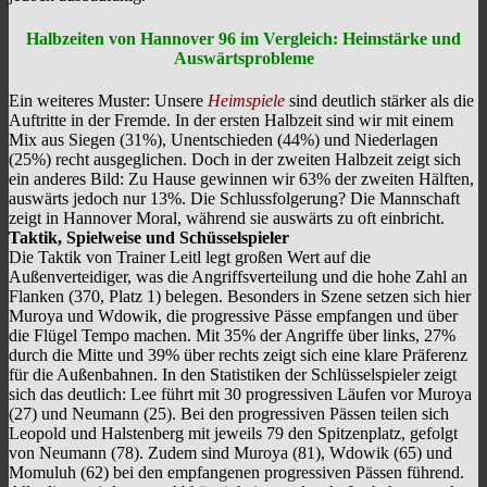
Halbzeiten von Hannover 96 im Vergleich: Heimstärke und
Auswärtsprobleme
Ein weiteres Muster: Unsere
Heimspiele
sind deutlich stärker als die
Auftritte in der Fremde. In der ersten Halbzeit sind wir mit einem
Mix aus Siegen (31%), Unentschieden (44%) und Niederlagen
(25%) recht ausgeglichen. Doch in der zweiten Halbzeit zeigt sich
ein anderes Bild: Zu Hause gewinnen wir 63% der zweiten Hälften,
auswärts jedoch nur 13%. Die Schlussfolgerung? Die Mannschaft
zeigt in Hannover Moral, während sie auswärts zu oft einbricht.
Taktik, Spielweise und Schüsselspieler
Die Taktik von Trainer Leitl legt großen Wert auf die
Außenverteidiger, was die Angriffsverteilung und die hohe Zahl an
Flanken (370, Platz 1) belegen. Besonders in Szene setzen sich hier
Muroya und Wdowik, die progressive Pässe empfangen und über
die Flügel Tempo machen. Mit 35% der Angriffe über links, 27%
durch die Mitte und 39% über rechts zeigt sich eine klare Präferenz
für die Außenbahnen. In den Statistiken der Schlüsselspieler zeigt
sich das deutlich: Lee führt mit 30 progressiven Läufen vor Muroya
(27) und Neumann (25). Bei den progressiven Pässen teilen sich
Leopold und Halstenberg mit jeweils 79 den Spitzenplatz, gefolgt
von Neumann (78). Zudem sind Muroya (81), Wdowik (65) und
Momuluh (62) bei den empfangenen progressiven Pässen führend.