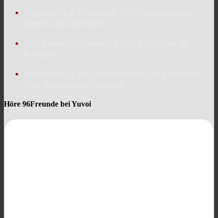
Transfers bei Hannover 96: Bitte nicht auf
Biegen und Brechen
Auf Tresoldis Spuren: Taycan Etcibasi im
Portrait
Hannover 96 im Transfercheck: Wo wirklich
Handlungsbedarf besteht
Höre 96Freunde bei Yuvoi