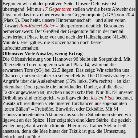
Beginnen wir mit der positiven Seite: Unsere Defensive ist
überragend. Mit nur
17 Gegentoren
stellen wir die beste Abwehr der
Liga, und das trotz einer erwarteten Gegentorquote (xGA) von 20,4
(Platz 5). Das heißt, unsere Hintermannschaft – und allen voran
Torwart
Ron-Robert Zieler
– überperformt deutlich. Besonders
bemerkenswert: Der Großteil der Gegentore fällt in der mental
schwierigen Phase kurz vor und nach der Halbzeitpause (41.-60.
Minute). Hier gilt es, die Konzentration noch besser
aufrechtzuerhalten.
Offensive: Viele Ansätze, wenig Ertrag
Die Offensivleistung von Hannover 96 bleibt ein Sorgenkind. Mit
20 erzielten Toren rangieren wir auf Platz 14, während die
erwarteten Tore (xG) bei 22,5 liegen. Das zeigt: Wir schaffen uns
Chancen, nutzen sie aber zu selten effektiv. Die Offensivstrategie –
Angriffe über die Außenbahnen (35% links, 39% rechts) – ist klar
erkennbar. Doch gerade die individuellen Duelle, auf die diese
Taktik angewiesen ist, machen uns zu schaffen. Nur 38,1% unserer
Dribblings sind erfolgreich, was ligaweit den
letzten Platz
bedeutet.
Zusätzlich resultieren viele unserer Torchancen aus sogenannten
„toten Bällen“ – Freistöße, Einwürfe, oder Eckbälle. Mit 54
schussvorbereitenden Aktionen aus solchen Situationen stehen wir
ligaweit an der Spitze. Hier zeigt sich eine klare Stärke, die gezielt
weiter ausgebaut werden könnte. Hier muss Trainer Stefan Leitl
ansetzen, denn die Idee hinter der Taktik ist gut, die Umsetzung
jedoch ausbaufähig.