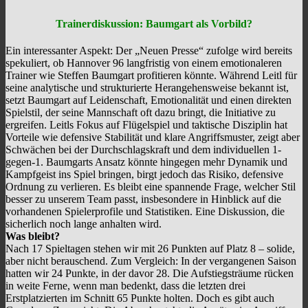
Trainerdiskussion: Baumgart als Vorbild?
Ein interessanter Aspekt: Der „Neuen Presse“ zufolge wird bereits
spekuliert, ob Hannover 96 langfristig von einem emotionaleren
Trainer wie Steffen Baumgart profitieren könnte. Während Leitl für
seine analytische und strukturierte Herangehensweise bekannt ist,
setzt Baumgart auf Leidenschaft, Emotionalität und einen direkten
Spielstil, der seine Mannschaft oft dazu bringt, die Initiative zu
ergreifen. Leitls Fokus auf Flügelspiel und taktische Disziplin hat
Vorteile wie defensive Stabilität und klare Angriffsmuster, zeigt aber
Schwächen bei der Durchschlagskraft und dem individuellen 1-
gegen-1. Baumgarts Ansatz könnte hingegen mehr Dynamik und
Kampfgeist ins Spiel bringen, birgt jedoch das Risiko, defensive
Ordnung zu verlieren. Es bleibt eine spannende Frage, welcher Stil
besser zu unserem Team passt, insbesondere in Hinblick auf die
vorhandenen Spielerprofile und Statistiken. Eine Diskussion, die
sicherlich noch lange anhalten wird.
Was bleibt?
Nach 17 Spieltagen stehen wir mit 26 Punkten auf Platz 8 – solide,
aber nicht berauschend. Zum Vergleich: In der vergangenen Saison
hatten wir 24 Punkte, in der davor 28. Die Aufstiegsträume rücken
in weite Ferne, wenn man bedenkt, dass die letzten drei
Erstplatzierten im Schnitt 65 Punkte holten. Doch es gibt auch