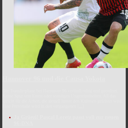
Hannover 96 und die Causa Yokota
Die Transferphase bei Hannover 96 verläuft ruhig und geordnet.
Keine Spur von Enten oder sonstigen Ungereimtheiten. All das
spricht für die Arbeit, die aktuell hinter den Kulissen geleistet wird.
Eine Personalie wird in den vergangenen
[...]
Ja Grüezi! Pascal Loretz passt voll zur neuen
96-DNA