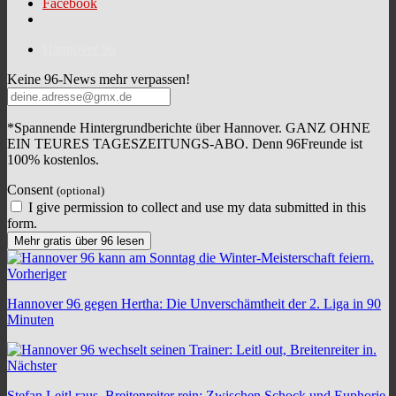
Facebook
Hannover 96
Keine 96-News mehr verpassen!
*Spannende Hintergrundberichte über Hannover. GANZ OHNE
EIN TEURES TAGESZEITUNGS-ABO. Denn 96Freunde ist
100% kostenlos.
Consent
(optional)
I give permission to collect and use my data submitted in this
form.
Mehr gratis über 96 lesen
Vorheriger
Hannover 96 gegen Hertha: Die Unverschämtheit der 2. Liga in 90
Minuten
Nächster
Stefan Leitl raus, Breitenreiter rein: Zwischen Schock und Euphorie