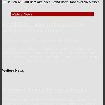
Ja, ich will auf dem aktuellen Stand über Hannover 96 bleiben
Weitere News
Es kribbelt – aber ist Hannover 96
wirklich schon startklar?
von Steven Gläser in Kommentar aus der Redaktion
Hannover 96 ist mitten im Trainingslager, die ersten Spieltage bis
Ende September sind terminiert und auch die neuen Heim- und
Auswärtstrikots sind bereits veröffentlicht. Doch ist das schon mein
aktuelles, startbereites 96? Gefühlt fehlt da
[...]
Weitere News
Hannover 96 und die Causa Yokota
Die Transferphase bei Hannover 96 verläuft ruhig und geordnet.
Keine Spur von Enten oder sonstigen Ungereimtheiten. All das