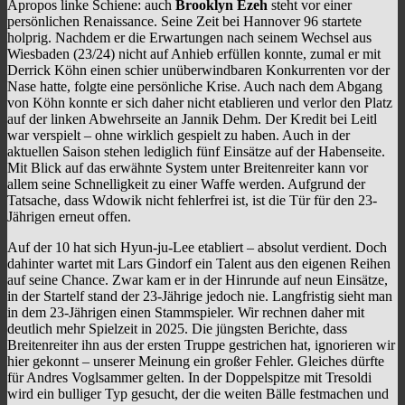
Apropos linke Schiene: auch
Brooklyn Ezeh
steht vor einer
persönlichen Renaissance. Seine Zeit bei Hannover 96 startete
holprig. Nachdem er die Erwartungen nach seinem Wechsel aus
Wiesbaden (23/24) nicht auf Anhieb erfüllen konnte, zumal er mit
Derrick Köhn einen schier unüberwindbaren Konkurrenten vor der
Nase hatte, folgte eine persönliche Krise. Auch nach dem Abgang
von Köhn konnte er sich daher nicht etablieren und verlor den Platz
auf der linken Abwehrseite an Jannik Dehm. Der Kredit bei Leitl
war verspielt – ohne wirklich gespielt zu haben. Auch in der
aktuellen Saison stehen lediglich fünf Einsätze auf der Habenseite.
Mit Blick auf das erwähnte System unter Breitenreiter kann vor
allem seine Schnelligkeit zu einer Waffe werden. Aufgrund der
Tatsache, dass Wdowik nicht fehlerfrei ist, ist die Tür für den 23-
Jährigen erneut offen.
Auf der 10 hat sich Hyun-ju-Lee etabliert – absolut verdient. Doch
dahinter wartet mit Lars Gindorf ein Talent aus den eigenen Reihen
auf seine Chance. Zwar kam er in der Hinrunde auf neun Einsätze,
in der Startelf stand der 23-Jährige jedoch nie. Langfristig sieht man
in dem 23-Jährigen einen Stammspieler. Wir rechnen daher mit
deutlich mehr Spielzeit in 2025. Die jüngsten Berichte, dass
Breitenreiter ihn aus der ersten Truppe gestrichen hat, ignorieren wir
hier gekonnt – unserer Meinung ein großer Fehler. Gleiches dürfte
für Andres Voglsammer gelten. In der Doppelspitze mit Tresoldi
wird ein bulliger Typ gesucht, der die weiten Bälle festmachen und