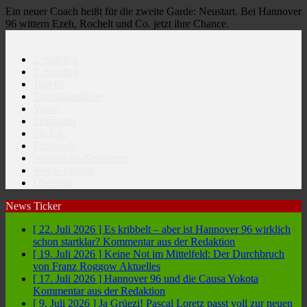
Ein neuer Coach heißt für die zweite Garde: Neustart. Bei Hannover
96 wittern Ezeh, Rochelt und Co. jetzt ihre Chance.
2. Spieltag
1. Spieltag
Tabelle
Torschützenliste
Yuvoi
Instagram
TikTok
Facebook
WhatsApp-Newsletter
Werde Partner
Über uns
News Ticker
[ 22. Juli 2026 ]
Es kribbelt – aber ist Hannover 96 wirklich
schon startklar?
Kommentar aus der Redaktion
[ 19. Juli 2026 ]
Keine Not im Mittelfeld: Der Durchbruch
von Franz Roggow
Aktuelles
[ 17. Juli 2026 ]
Hannover 96 und die Causa Yokota
Kommentar aus der Redaktion
[ 9. Juli 2026 ]
Ja Grüezi! Pascal Loretz passt voll zur neuen