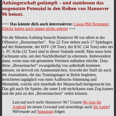
Anhängerschaft gedämpft – und stattdessen das
ungenutzte Potenzial in den Reihen von Hannover
96 betont.
+++
Das könnte dich auch interessieren:
Causa Phil Neumann:
Etliche haben noch immer nichts gelernt
+++
Für die Mission Aufstieg braucht Hannover 96 vor allem in der
Offensive „Bessermacher“. Nur 22 Tore stehen nach 17 Spieltagen
auf der Habenseite, der HSV (39 Tore), der KSC (34 Tore) oder der
1. FC Köln (32 Tore) sind in dieser Statistik enteilt. Man muss kein
Fachmann sein, um den Nachholbedarf zu erkennen. Insbesondere
dann, wenn man mit genannten Vereinen mithalten möchte. Dass
diese „Bessermacher“ zwangsläufig von außerhalb kommen
müssen, ist derweil ein Ammenmärchen. Sowohl der Stuff als auch
die Journalisten, die das Trainingslager in Belek begleiten,
berichteten tagtäglich von einer Aufbruchs-Stimmung und
Mentalität, welche sich innerhalb der Mannschaft breitgemacht hat.
Das gilt auch für Spieler, die unter Leitl nicht/kaum zum Zug kamen
und die jetzt zu den „Bessermachern“ reifen können.
Lust auf noch mehr Hannover 96?
Unsere
96-App für
Android
im neuen Gewand und neuerdings auch
für Apple
!
96Freunde auf
Instagram
folgen