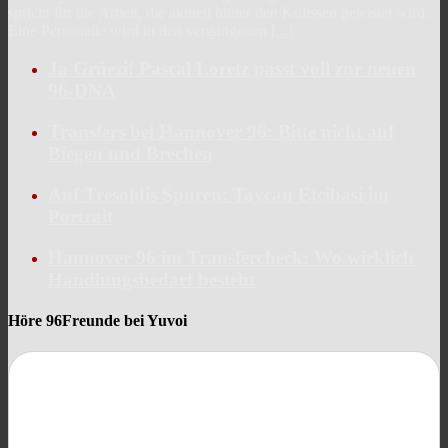
spricht für die Arbeit, die aktuell hinter den Kulissen geleistet wird.
Eine Personalie wird in den vergangenen
[...]
Ja Grüezi! Pascal Loretz passt voll zur neuen
96-DNA
Transfers bei Hannover 96: Bitte nicht auf
Biegen und Brechen
Auf Tresoldis Spuren: Taycan Etcibasi im
Portrait
Hannover 96 im Transfercheck: Wo wirklich
Handlungsbedarf besteht
Höre 96Freunde bei Yuvoi