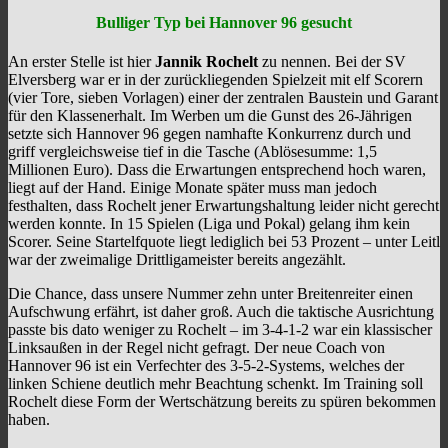
Bulliger Typ bei Hannover 96 gesucht
An erster Stelle ist hier
Jannik Rochelt
zu nennen. Bei der SV
Elversberg war er in der zurückliegenden Spielzeit mit elf Scorern
(vier Tore, sieben Vorlagen) einer der zentralen Baustein und Garant
für den Klassenerhalt. Im Werben um die Gunst des 26-Jährigen
setzte sich Hannover 96 gegen namhafte Konkurrenz durch und
griff vergleichsweise tief in die Tasche (Ablösesumme: 1,5
Millionen Euro). Dass die Erwartungen entsprechend hoch waren,
liegt auf der Hand. Einige Monate später muss man jedoch
festhalten, dass Rochelt jener Erwartungshaltung leider nicht gerecht
werden konnte. In 15 Spielen (Liga und Pokal) gelang ihm kein
Scorer. Seine Startelfquote liegt lediglich bei 53 Prozent – unter Leitl
war der zweimalige Drittligameister bereits angezählt.
Die Chance, dass unsere Nummer zehn unter Breitenreiter einen
Aufschwung erfährt, ist daher groß. Auch die taktische Ausrichtung
passte bis dato weniger zu Rochelt – im 3-4-1-2 war ein klassischer
Linksaußen in der Regel nicht gefragt. Der neue Coach von
Hannover 96 ist ein Verfechter des 3-5-2-Systems, welches der
linken Schiene deutlich mehr Beachtung schenkt. Im Training soll
Rochelt diese Form der Wertschätzung bereits zu spüren bekommen
haben.