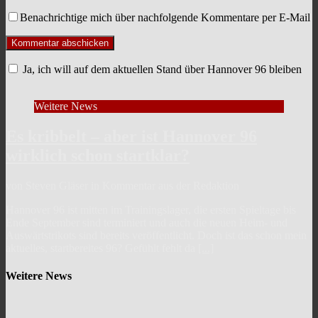
Benachrichtige mich über nachfolgende Kommentare per E-Mail
Ja, ich will auf dem aktuellen Stand über Hannover 96 bleiben
Weitere News
Es kribbelt – aber ist Hannover 96
wirklich schon startklar?
von Steven Gläser in Kommentar aus der Redaktion
Hannover 96 ist mitten im Trainingslager, die ersten Spieltage bis
Ende September sind terminiert und auch die neuen Heim- und
Auswärtstrikots sind bereits veröffentlicht. Doch ist das schon mein
aktuelles, startbereites 96? Gefühlt fehlt da
[...]
Weitere News