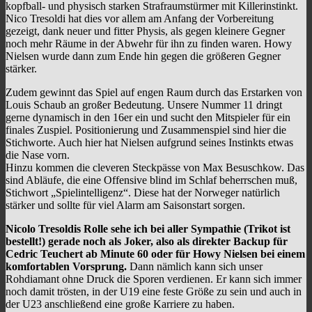
kopfball- und physisch starken Strafraumstürmer mit Killerinstinkt.
Nico Tresoldi hat dies vor allem am Anfang der Vorbereitung
gezeigt, dank neuer und fitter Physis, als gegen kleinere Gegner
noch mehr Räume in der Abwehr für ihn zu finden waren. Howy
Nielsen wurde dann zum Ende hin gegen die größeren Gegner
stärker.
Zudem gewinnt das Spiel auf engen Raum durch das Erstarken von
Louis Schaub an großer Bedeutung. Unsere Nummer 11 dringt
gerne dynamisch in den 16er ein und sucht den Mitspieler für ein
finales Zuspiel. Positionierung und Zusammenspiel sind hier die
Stichworte. Auch hier hat Nielsen aufgrund seines Instinkts etwas
die Nase vorn.
Hinzu kommen die cleveren Steckpässe von Max Besuschkow. Das
sind Abläufe, die eine Offensive blind im Schlaf beherrschen muß,
Stichwort „Spielintelligenz“. Diese hat der Norweger natürlich
stärker und sollte für viel Alarm am Saisonstart sorgen.
Nicolo Tresoldis Rolle sehe ich bei aller Sympathie (Trikot ist
bestellt!) gerade noch als Joker, also als direkter Backup für
Cedric Teuchert ab Minute 60 oder für Howy Nielsen bei einem
komfortablen Vorsprung.
Dann nämlich kann sich unser
Rohdiamant ohne Druck die Sporen verdienen. Er kann sich immer
noch damit trösten, in der U19 eine feste Größe zu sein und auch in
der U23 anschließend eine große Karriere zu haben.