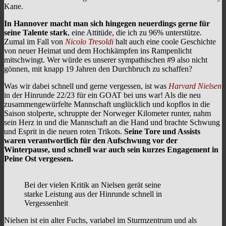
Kane.
In Hannover macht man sich hingegen neuerdings gerne für
seine Talente stark
, eine Attitüde, die ich zu 96% unterstütze.
Zumal im Fall von
Nicolo Tresoldi
halt auch eine coole Geschichte
von neuer Heimat und dem Hochkämpfen ins Rampenlicht
mitschwingt. Wer würde es unserer sympathischen #9 also nicht
gönnen, mit knapp 19 Jahren den Durchbruch zu schaffen?
Was wir dabei schnell und gerne vergessen, ist was
Harvard Nielsen
in der Hinrunde 22/23 für ein GOAT bei uns war! Als die neu
zusammengewürfelte Mannschaft unglücklich und kopflos in die
Saison stolperte, schruppte der Norweger Kilometer runter, nahm
sein Herz in und die Mannschaft an die Hand und brachte Schwung
und Esprit in die neuen roten Trikots.
Seine Tore und Assists
waren verantwortlich für den Aufschwung vor der
Winterpause, und schnell war auch sein kurzes Engagement in
Peine Ost vergessen.
Bei der vielen Kritik an Nielsen gerät seine
starke Leistung aus der Hinrunde schnell in
Vergessenheit
Nielsen ist ein alter Fuchs, variabel im Sturmzentrum und als