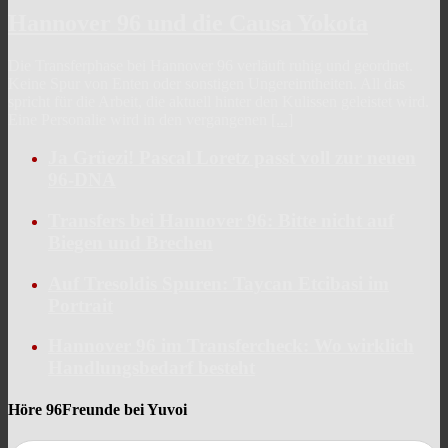
Hannover 96 und die Causa Yokota
Die Transferphase bei Hannover 96 verläuft ruhig und geordnet.
Keine Spur von Enten oder sonstigen Ungereimtheiten. All das
spricht für die Arbeit, die aktuell hinter den Kulissen geleistet wird.
Eine Personalie wird in den vergangenen
[...]
Ja Grüezi! Pascal Loretz passt voll zur neuen
96-DNA
Transfers bei Hannover 96: Bitte nicht auf
Biegen und Brechen
Auf Tresoldis Spuren: Taycan Etcibasi im
Portrait
Hannover 96 im Transfercheck: Wo wirklich
Handlungsbedarf besteht
Höre 96Freunde bei Yuvoi