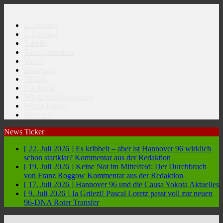
2. Spieltag
1. Spieltag
Tabelle
Torschützenliste
Yuvoi
Instagram
TikTok
Facebook
WhatsApp-Newsletter
Werde Partner
Über uns
News Ticker
[ 22. Juli 2026 ]
Es kribbelt – aber ist Hannover 96 wirklich
schon startklar?
Kommentar aus der Redaktion
[ 19. Juli 2026 ]
Keine Not im Mittelfeld: Der Durchbruch
von Franz Roggow
Kommentar aus der Redaktion
[ 17. Juli 2026 ]
Hannover 96 und die Causa Yokota
Aktuelles
[ 9. Juli 2026 ]
Ja Grüezi! Pascal Loretz passt voll zur neuen
96-DNA
Roter Transfer