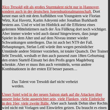
Nico Tresoldi
gilt als großes Sturmtalent nicht nur in Hannover,
sondern auch in der deutschen Jugendnationalmannschaft.
Dort
kennt man sich mit dem Aufblühen von Youngstern wie Florian
Wirtz, Kai Havertz, Karim Adeyemi oder Jonathan Burkhardt
bestens aus. Und er wird im Hinblick auf die Effizienz eines
gelernten Mittelstürmers nach der Ära Füllkrug dort noch wichtiger.
Aber immer wieder wird auch darauf hingewiesen, dass junge
Spieler in dem Alter und auf dem Niveau immer wieder
Schwankungen unterliegen. Das ist auch bei NT9 der Fall.
Behauptungen, Stefan Leitl würde ihm wegen persönlicher
Umstände andere Stürmer vorziehen, ist totaler Quatsch. Der Trainer
liebt Tresoldi, weshalb er ihm auch passend zum 18ten Geburtstag
den ersten Startelf-Einsatz bei den Profis gegen Magdeburg
schenkte. Aber er muss ihm auch vermitteln, wenn andere
Kombinationen in der ersten Elf besser passen…
Das Talent von Tresoldi darf nicht verheizt
werden.
Unser Spiel wird in der neuen Saison stark auf die Attacken über
unsere linke Seite ausgerichtet sein, viele Flanken, viele Einbrüche
in den 16er, viele zweite Bälle.
Aber auch Jannik Dehm über Rechts
wird nicht mit Vorlagen und Einwürfen geizen. Da braucht es einen