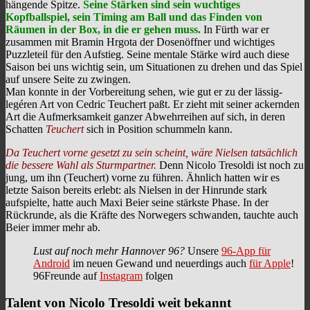
hängende Spitze.
Seine Stärken sind sein wuchtiges
Kopfballspiel, sein Timing am Ball und das Finden von
Räumen in der Box, in die er gehen muss.
In Fürth war er
zusammen mit Bramin Hrgota der Dosenöffner und wichtiges
Puzzleteil für den Aufstieg. Seine mentale Stärke wird auch diese
Saison bei uns wichtig sein, um Situationen zu drehen und das Spiel
auf unsere Seite zu zwingen.
Man konnte in der Vorbereitung sehen, wie gut er zu der lässig-
legéren Art von Cedric Teuchert paßt. Er zieht mit seiner ackernden
Art die Aufmerksamkeit ganzer Abwehrreihen auf sich, in deren
Schatten
Teuchert
sich in Position schummeln kann.
Da Teuchert vorne gesetzt zu sein scheint, wäre Nielsen tatsächlich
die bessere Wahl als Sturmpartner.
Denn Nicolo Tresoldi ist noch zu
jung, um ihn (Teuchert) vorne zu führen. Ähnlich hatten wir es
letzte Saison bereits erlebt: als Nielsen in der Hinrunde stark
aufspielte, hatte auch Maxi Beier seine stärkste Phase. In der
Rückrunde, als die Kräfte des Norwegers schwanden, tauchte auch
Beier immer mehr ab.
Lust auf noch mehr Hannover 96?
Unsere
96-App für
Android
im neuen Gewand und neuerdings auch
für Apple
!
96Freunde auf
Instagram
folgen
Talent von Nicolo Tresoldi weit bekannt