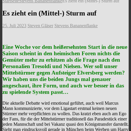
Startseite
Stevens Bananenflanke
Es zieht ein (Mittel-) Sturm auf
Es zieht ein (Mittel-) Sturm auf
25. Juli 2023
Steven Gläser
Stevens Bananenflanke
Eine Woche vor dem heißersehnten Start in die neue
Saison scheint in den heimischen Foren nichts die
Gemüter mehr zu erhitzen als die Frage nach den
Personalien Tresoldi und Nielsen. Wer soll unser
Mittelstürmer gegen Aufsteiger Elversberg werden?
Wir haben uns die beiden Jungs mal genauer
angeschaut, ihre Form, und auch wer besser in das
zu spielende System passt…
Die aktuelle Debatte wird emotional geführt, auch weil Marcus
Mann kommunizierte, vor dem Ligastart erstmal keinen neuen
Stürmer mehr verpflichten zu wollen. Das kratzt eben auch am Ego
der Fans, für die der Mittelstürmer traditionell das Paradestück einer
jeden Mannschaft und bei Vakanz quasi den Königstransfer darstellt.
Sieht man eindrucksvoll gerade in München beim Werben um Harry