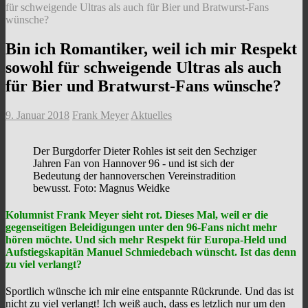
für schweigende Ultras als auch für Bier und Bratwurst-Fans
wünsche?
Bin ich Romantiker, weil ich mir Respekt
sowohl für schweigende Ultras als auch
für Bier und Bratwurst-Fans wünsche?
9. Januar 2018
Frank Meyer
Aktuelles
Der Burgdorfer Dieter Rohles ist seit den Sechziger
Jahren Fan von Hannover 96 - und ist sich der
Bedeutung der hannoverschen Vereinstradition
bewusst. Foto: Magnus Weidke
Kolumnist Frank Meyer sieht rot. Dieses Mal, weil er die
gegenseitigen Beleidigungen unter den 96-Fans nicht mehr
hören möchte. Und sich mehr Respekt für Europa-Held und
Aufstiegskapitän Manuel Schmiedebach wünscht. Ist das denn
zu viel verlangt?
Sportlich wünsche ich mir eine entspannte Rückrunde. Und das ist
nicht zu viel verlangt! Ich weiß auch, dass es letzlich nur um den