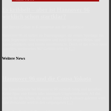
Es kribbelt – aber ist Hannover 96
wirklich schon startklar?
von Steven Gläser in Kommentar aus der Redaktion
Hannover 96 ist mitten im Trainingslager, die ersten Spieltage bis
Ende September sind terminiert und auch die neuen Heim- und
Auswärtstrikots sind bereits veröffentlicht. Doch ist das schon mein
aktuelles, startbereites 96? Gefühlt fehlt da
[...]
Weitere News
Hannover 96 und die Causa Yokota
Die Transferphase bei Hannover 96 verläuft ruhig und geordnet.
Keine Spur von Enten oder sonstigen Ungereimtheiten. All das
spricht für die Arbeit, die aktuell hinter den Kulissen geleistet wird.
Eine Personalie wird in den vergangenen
[...]