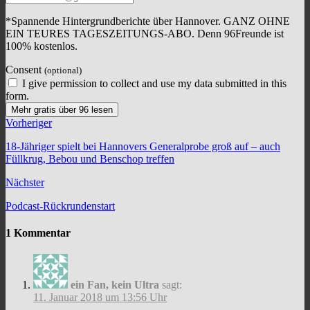
*Spannende Hintergrundberichte über Hannover. GANZ OHNE
EIN TEURES TAGESZEITUNGS-ABO. Denn 96Freunde ist
100% kostenlos.
Consent
(optional)
I give permission to collect and use my data submitted in this
form.
Mehr gratis über 96 lesen
Vorheriger
18-Jähriger spielt bei Hannovers Generalprobe groß auf – auch
Füllkrug, Bebou und Benschop treffen
Nächster
Podcast-Rückrundenstart
1 Kommentar
ein Fan, kein Ultra
sagt:
11. Januar 2018 um 13:56 Uhr