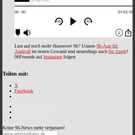
Lust auf noch mehr Hannover 96?
Unsere
96-App für
Android
im neuen Gewand und neuerdings auch
für Apple
!
96Freunde auf
Instagram
folgen
Teilen mit:
X
Facebook
Manuel Schmiedebach
Frank sieht rot
Stimmungsboykott
Keine 96-News mehr verpassen!