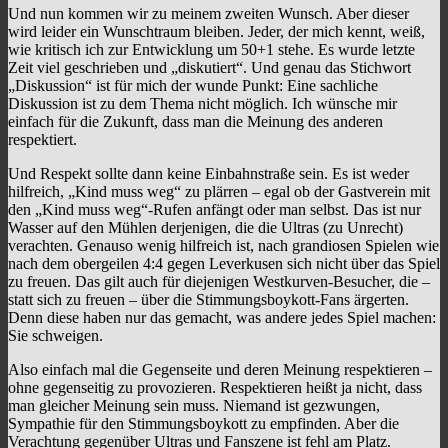
Und nun kommen wir zu meinem zweiten Wunsch. Aber dieser
wird leider ein Wunschtraum bleiben. Jeder, der mich kennt, weiß,
wie kritisch ich zur Entwicklung um 50+1 stehe. Es wurde letzte
Zeit viel geschrieben und „diskutiert“. Und genau das Stichwort
„Diskussion“ ist für mich der wunde Punkt: Eine sachliche
Diskussion ist zu dem Thema nicht möglich. Ich wünsche mir
einfach für die Zukunft, dass man die Meinung des anderen
respektiert.
Und Respekt sollte dann keine Einbahnstraße sein. Es ist weder
hilfreich, „Kind muss weg“ zu plärren – egal ob der Gastverein mit
den „Kind muss weg“-Rufen anfängt oder man selbst. Das ist nur
Wasser auf den Mühlen derjenigen, die die Ultras (zu Unrecht)
verachten. Genauso wenig hilfreich ist, nach grandiosen Spielen wie
nach dem obergeilen 4:4 gegen Leverkusen sich nicht über das Spiel
zu freuen. Das gilt auch für diejenigen Westkurven-Besucher, die –
statt sich zu freuen – über die Stimmungsboykott-Fans ärgerten.
Denn diese haben nur das gemacht, was andere jedes Spiel machen:
Sie schweigen.
Also einfach mal die Gegenseite und deren Meinung respektieren –
ohne gegenseitig zu provozieren. Respektieren heißt ja nicht, dass
man gleicher Meinung sein muss. Niemand ist gezwungen,
Sympathie für den Stimmungsboykott zu empfinden. Aber die
Verachtung gegenüber Ultras und Fanszene ist fehl am Platz.