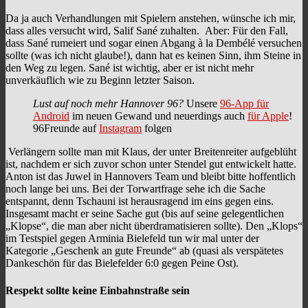
Da ja auch Verhandlungen mit Spielern anstehen, wünsche ich mir,
dass alles versucht wird, Salif Sané zuhalten. Aber: Für den Fall,
dass Sané rumeiert und sogar einen Abgang à la Dembélé versuchen
sollte (was ich nicht glaube!), dann hat es keinen Sinn, ihm Steine in
den Weg zu legen. Sané ist wichtig, aber er ist nicht mehr
unverkäuflich wie zu Beginn letzter Saison.
Lust auf noch mehr Hannover 96?
Unsere
96-App für
Android
im neuen Gewand und neuerdings auch
für Apple
!
96Freunde auf
Instagram
folgen
Verlängern sollte man mit Klaus, der unter Breitenreiter aufgeblüht
ist, nachdem er sich zuvor schon unter Stendel gut entwickelt hatte.
Anton ist das Juwel in Hannovers Team und bleibt bitte hoffentlich
noch lange bei uns. Bei der Torwartfrage sehe ich die Sache
entspannt, denn Tschauni ist herausragend im eins gegen eins.
Insgesamt macht er seine Sache gut (bis auf seine gelegentlichen
„Klopse“, die man aber nicht überdramatisieren sollte). Den „Klops“
im Testspiel gegen Arminia Bielefeld tun wir mal unter der
Kategorie „Geschenk an gute Freunde“ ab (quasi als verspätetes
Dankeschön für das Bielefelder 6:0 gegen Peine Ost).
Respekt sollte keine Einbahnstraße sein