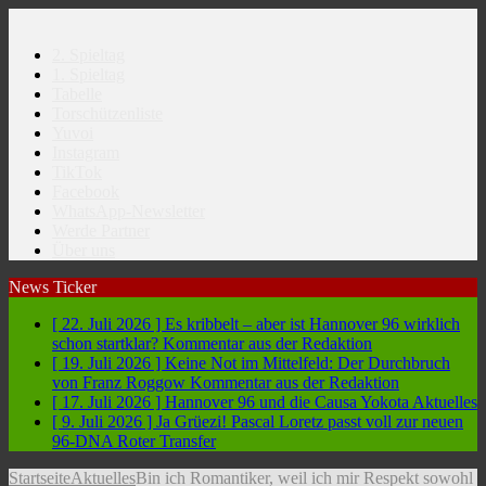
2. Spieltag
1. Spieltag
Tabelle
Torschützenliste
Yuvoi
Instagram
TikTok
Facebook
WhatsApp-Newsletter
Werde Partner
Über uns
News Ticker
[ 22. Juli 2026 ]
Es kribbelt – aber ist Hannover 96 wirklich
schon startklar?
Kommentar aus der Redaktion
[ 19. Juli 2026 ]
Keine Not im Mittelfeld: Der Durchbruch
von Franz Roggow
Kommentar aus der Redaktion
[ 17. Juli 2026 ]
Hannover 96 und die Causa Yokota
Aktuelles
[ 9. Juli 2026 ]
Ja Grüezi! Pascal Loretz passt voll zur neuen
96-DNA
Roter Transfer
Startseite
Aktuelles
Bin ich Romantiker, weil ich mir Respekt sowohl