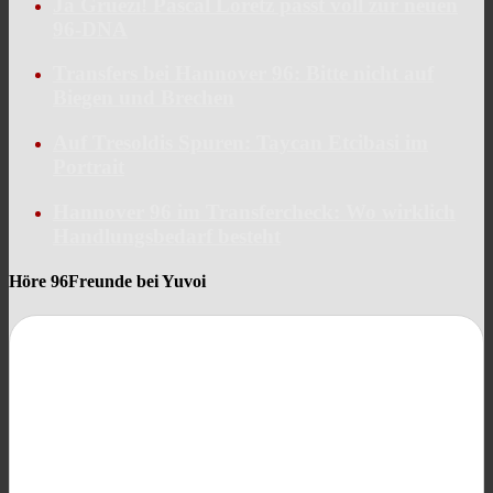
Ja Grüezi! Pascal Loretz passt voll zur neuen
96-DNA
Transfers bei Hannover 96: Bitte nicht auf
Biegen und Brechen
Auf Tresoldis Spuren: Taycan Etcibasi im
Portrait
Hannover 96 im Transfercheck: Wo wirklich
Handlungsbedarf besteht
Höre 96Freunde bei Yuvoi