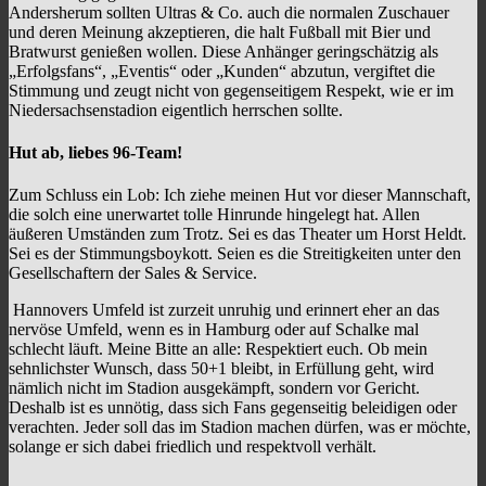
Andersherum sollten Ultras & Co. auch die normalen Zuschauer
und deren Meinung akzeptieren, die halt Fußball mit Bier und
Bratwurst genießen wollen. Diese Anhänger geringschätzig als
„Erfolgsfans“, „Eventis“ oder „Kunden“ abzutun, vergiftet die
Stimmung und zeugt nicht von gegenseitigem Respekt, wie er im
Niedersachsenstadion eigentlich herrschen sollte.
Hut ab, liebes 96-Team!
Zum Schluss ein Lob: Ich ziehe meinen Hut vor dieser Mannschaft,
die solch eine unerwartet tolle Hinrunde hingelegt hat. Allen
äußeren Umständen zum Trotz. Sei es das Theater um Horst Heldt.
Sei es der Stimmungsboykott. Seien es die Streitigkeiten unter den
Gesellschaftern der Sales & Service.
Hannovers Umfeld ist zurzeit unruhig und erinnert eher an das
nervöse Umfeld, wenn es in Hamburg oder auf Schalke mal
schlecht läuft. Meine Bitte an alle: Respektiert euch. Ob mein
sehnlichster Wunsch, dass 50+1 bleibt, in Erfüllung geht, wird
nämlich nicht im Stadion ausgekämpft, sondern vor Gericht.
Deshalb ist es unnötig, dass sich Fans gegenseitig beleidigen oder
verachten. Jeder soll das im Stadion machen dürfen, was er möchte,
solange er sich dabei friedlich und respektvoll verhält.