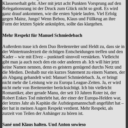
Klassenerhalt geht. Aber mit jetzt acht Punkten Vorsprung auf den
Relegationsrang ist der Druck zum Glück nicht so groß. Es wird
ganz drauf ankommen, wie die ersten Spiele laufen. Viel Erfolg
gegen Mainz, Jungs! Wenn Bebou, Klaus und Füllkrug an ihre
Form der letzten Spiele anknüpfen, sollte das klargehen.
Mehr Respekt für Manuel Schmiedebach
Außerdem traue ich dem Duo Breitenreiter und Heldt zu, dass sie in
der Wintertransferzeit die richtigen Entscheidungen treffen und den
Kader – wie mit Elvez – punktuell sinnvoll verstärken. Vielleicht
gibt man ja auch noch den ein oder anderen ab. Ich will hier jetzt
keine Namen nennen, denn es geistern genügend durchs Netz und
die Medien. Deshalb nur ein kurzes Statement zu einem Namen, der
als Abgang gehandelt wird: Manuel Schmiedebach. Ja, er bringt
nicht mehr die Leistung wie zu Europa League-Zeiten. Ja, er wird
nicht mehr von Breitenreiter berücksichtigt. Ich bin vielleicht
Romantiker, aber gerade Manu, der seit 10 Jahren Roter ist, der
Robert Enkes Tod miterlebt hat, der einer der Europa-Helden war,
der letztes Jahr als Kapitän die Aufstiegsmannschaft angeführt hat –
der hat in meinen Augen Respekt verdient. Mehr Respekt, als
zurzeit von Teilen der Anhänger zu hören ist.
Sané und Klaus halten. Und Anton sowieso