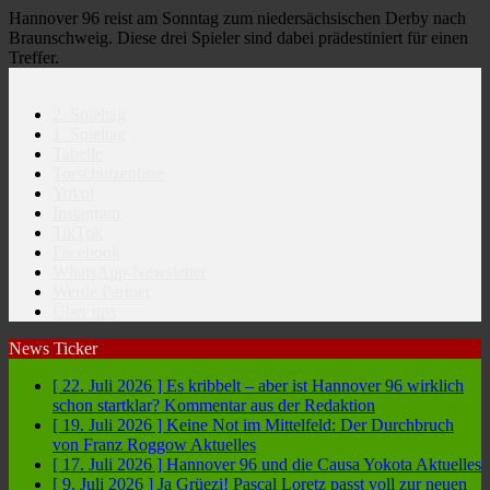
Hannover 96 reist am Sonntag zum niedersächsischen Derby nach
Braunschweig. Diese drei Spieler sind dabei prädestiniert für einen
Treffer.
2. Spieltag
1. Spieltag
Tabelle
Torschützenliste
Yuvoi
Instagram
TikTok
Facebook
WhatsApp-Newsletter
Werde Partner
Über uns
News Ticker
[ 22. Juli 2026 ]
Es kribbelt – aber ist Hannover 96 wirklich
schon startklar?
Kommentar aus der Redaktion
[ 19. Juli 2026 ]
Keine Not im Mittelfeld: Der Durchbruch
von Franz Roggow
Aktuelles
[ 17. Juli 2026 ]
Hannover 96 und die Causa Yokota
Aktuelles
[ 9. Juli 2026 ]
Ja Grüezi! Pascal Loretz passt voll zur neuen