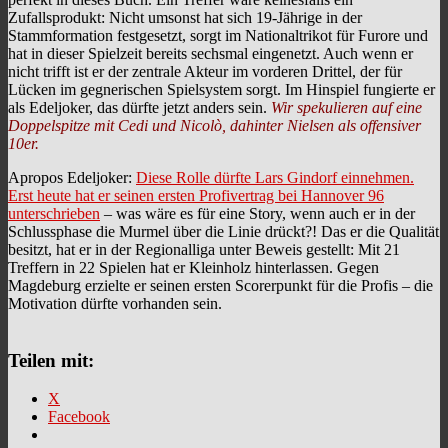
Zufallsprodukt: Nicht umsonst hat sich 19-Jährige in der
Stammformation festgesetzt, sorgt im Nationaltrikot für Furore und
hat in dieser Spielzeit bereits sechsmal eingenetzt. Auch wenn er
nicht trifft ist er der zentrale Akteur im vorderen Drittel, der für
Lücken im gegnerischen Spielsystem sorgt. Im Hinspiel fungierte er
als Edeljoker, das dürfte jetzt anders sein.
Wir spekulieren auf eine
Doppelspitze mit Cedi und Nicolò, dahinter Nielsen als offensiver
10er.
Apropos Edeljoker:
Diese Rolle dürfte Lars Gindorf einnehmen.
Erst heute hat er seinen ersten Profivertrag bei Hannover 96
unterschrieben
– was wäre es für eine Story, wenn auch er in der
Schlussphase die Murmel über die Linie drückt?! Das er die Qualität
besitzt, hat er in der Regionalliga unter Beweis gestellt: Mit 21
Treffern in 22 Spielen hat er Kleinholz hinterlassen. Gegen
Magdeburg erzielte er seinen ersten Scorerpunkt für die Profis – die
Motivation dürfte vorhanden sein.
Teilen mit:
X
Facebook