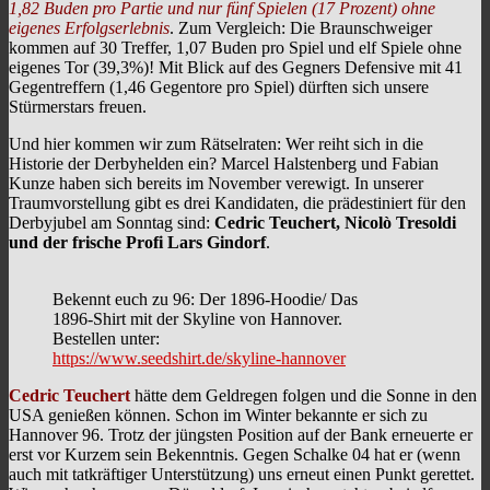
1,82 Buden pro Partie und nur fünf Spielen (17 Prozent) ohne
eigenes Erfolgserlebnis
. Zum Vergleich: Die Braunschweiger
kommen auf 30 Treffer, 1,07 Buden pro Spiel und elf Spiele ohne
eigenes Tor (39,3%)! Mit Blick auf des Gegners Defensive mit 41
Gegentreffern (1,46 Gegentore pro Spiel) dürften sich unsere
Stürmerstars freuen.
Und hier kommen wir zum Rätselraten: Wer reiht sich in die
Historie der Derbyhelden ein? Marcel Halstenberg und Fabian
Kunze haben sich bereits im November verewigt. In unserer
Traumvorstellung gibt es drei Kandidaten, die prädestiniert für den
Derbyjubel am Sonntag sind:
Cedric Teuchert, Nicolò Tresoldi
und der frische Profi Lars Gindorf
.
Bekennt euch zu 96: Der 1896-Hoodie/ Das
1896-Shirt mit der Skyline von Hannover.
Bestellen unter:
https://www.seedshirt.de/skyline-hannover
Cedric Teuchert
hätte dem Geldregen folgen und die Sonne in den
USA genießen können. Schon im Winter bekannte er sich zu
Hannover 96. Trotz der jüngsten Position auf der Bank erneuerte er
erst vor Kurzem sein Bekenntnis. Gegen Schalke 04 hat er (wenn
auch mit tatkräftiger Unterstützung) uns erneut einen Punkt gerettet.