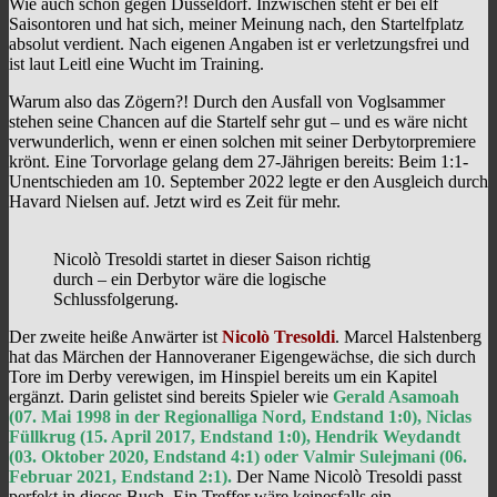
Wie auch schon gegen Düsseldorf. Inzwischen steht er bei elf
Saisontoren und hat sich, meiner Meinung nach, den Startelfplatz
absolut verdient. Nach eigenen Angaben ist er verletzungsfrei und
ist laut Leitl eine Wucht im Training.
Warum also das Zögern?! Durch den Ausfall von Voglsammer
stehen seine Chancen auf die Startelf sehr gut – und es wäre nicht
verwunderlich, wenn er einen solchen mit seiner Derbytorpremiere
krönt. Eine Torvorlage gelang dem 27-Jährigen bereits: Beim 1:1-
Unentschieden am 10. September 2022 legte er den Ausgleich durch
Havard Nielsen auf. Jetzt wird es Zeit für mehr.
Nicolò Tresoldi startet in dieser Saison richtig
durch – ein Derbytor wäre die logische
Schlussfolgerung.
Der zweite heiße Anwärter ist
Nicolò Tresoldi
. Marcel Halstenberg
hat das Märchen der Hannoveraner Eigengewächse, die sich durch
Tore im Derby verewigen, im Hinspiel bereits um ein Kapitel
ergänzt. Darin gelistet sind bereits Spieler wie
Gerald Asamoah
(07. Mai 1998 in der Regionalliga Nord, Endstand 1:0), Niclas
Füllkrug (15. April 2017, Endstand 1:0), Hendrik Weydandt
(03. Oktober 2020, Endstand 4:1) oder Valmir Sulejmani (06.
Februar 2021, Endstand 2:1).
Der Name Nicolò Tresoldi passt
perfekt in dieses Buch. Ein Treffer wäre keinesfalls ein