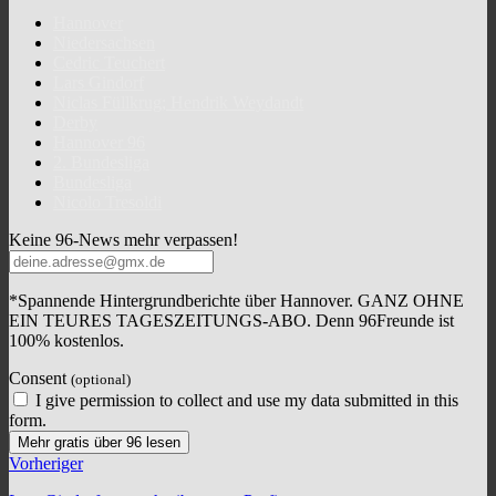
Hannover
Niedersachsen
Cedric Teuchert
Lars Gindorf
Niclas Füllkrug; Hendrik Weydandt
Derby
Hannover 96
2. Bundesliga
Bundesliga
Nicolo Tresoldi
Keine 96-News mehr verpassen!
*Spannende Hintergrundberichte über Hannover. GANZ OHNE
EIN TEURES TAGESZEITUNGS-ABO. Denn 96Freunde ist
100% kostenlos.
Consent
(optional)
I give permission to collect and use my data submitted in this
form.
Mehr gratis über 96 lesen
Vorheriger