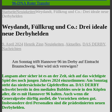
96-DNA
Roter Transfer
Startseite
Neuigkeiten
Weydandt, Füllkrug und Co.: Drei ideale neue
Derbyhelden
Weydandt, Füllkrug und Co.: Drei ideale
neue Derbyhelden
9. April 2024
Henrik Zinn
Neuigkeiten
,
Aktuelles
,
DAS DERBY
,
Nachrichten
Am Sonntag trifft Hannover 96 im Derby auf Eintracht
Braunschweig. Wer wird sich verewigen?
Langsam aber sicher ist es an der Zeit, sich auf das wichtigste
Spiel des noch jungen Jahres 2024 einzustimmen: Am Sonntag
steht das niedersächsische Gipfeltreffen an. DAS DERBY
schwebt bereits in den medialen Bubbles sowie in den Köpfen
aller, die es mit Hannover 96 halten. Auch wenn die
Generalprobe dürftig ausfiel, die Vorzeichen stehen gut.
Insbesondere drei Personalien sind die prädestinierten neuen
Derbyhelden.