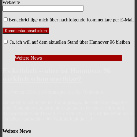
Webseite
Benachrichtige mich über nachfolgende Kommentare per E-Mail
Ja, ich will auf dem aktuellen Stand über Hannover 96 bleiben
Weitere News
Es kribbelt – aber ist Hannover 96
wirklich schon startklar?
von Steven Gläser in Kommentar aus der Redaktion
Hannover 96 ist mitten im Trainingslager, die ersten Spieltage bis
Ende September sind terminiert und auch die neuen Heim- und
Auswärtstrikots sind bereits veröffentlicht. Doch ist das schon mein
aktuelles, startbereites 96? Gefühlt fehlt da
[...]
Weitere News