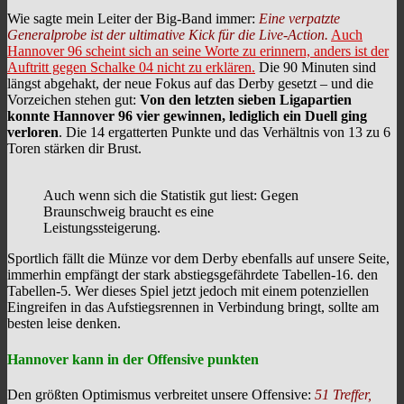
Wie sagte mein Leiter der Big-Band immer:
Eine verpatzte
Generalprobe ist der ultimative Kick für die Live-Action.
Auch
Hannover 96 scheint sich an seine Worte zu erinnern, anders ist der
Auftritt gegen Schalke 04 nicht zu erklären.
Die 90 Minuten sind
längst abgehakt, der neue Fokus auf das Derby gesetzt – und die
Vorzeichen stehen gut:
Von den letzten sieben Ligapartien
konnte Hannover 96 vier gewinnen, lediglich ein Duell ging
verloren
. Die 14 ergatterten Punkte und das Verhältnis von 13 zu 6
Toren stärken dir Brust.
Auch wenn sich die Statistik gut liest: Gegen
Braunschweig braucht es eine
Leistungssteigerung.
Sportlich fällt die Münze vor dem Derby ebenfalls auf unsere Seite,
immerhin empfängt der stark abstiegsgefährdete Tabellen-16. den
Tabellen-5. Wer dieses Spiel jetzt jedoch mit einem potenziellen
Eingreifen in das Aufstiegsrennen in Verbindung bringt, sollte am
besten leise denken.
Hannover kann in der Offensive punkten
Den größten Optimismus verbreitet unsere Offensive:
51 Treffer,