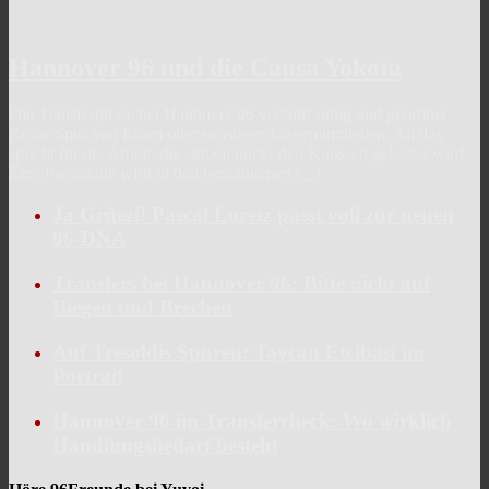
Hannover 96 und die Causa Yokota
Die Transferphase bei Hannover 96 verläuft ruhig und geordnet.
Keine Spur von Enten oder sonstigen Ungereimtheiten. All das
spricht für die Arbeit, die aktuell hinter den Kulissen geleistet wird.
Eine Personalie wird in den vergangenen
[...]
Ja Grüezi! Pascal Loretz passt voll zur neuen
96-DNA
Transfers bei Hannover 96: Bitte nicht auf
Biegen und Brechen
Auf Tresoldis Spuren: Taycan Etcibasi im
Portrait
Hannover 96 im Transfercheck: Wo wirklich
Handlungsbedarf besteht