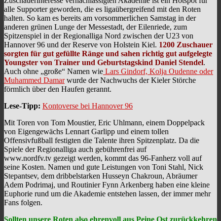
Zuschauerinteresse vernachlässigten Akademie ist ein Hotspot für
alle Supporter geworden, die es ligaübergreifend mit den Roten
halten. So kam es bereits am vorsommerlichen Samstag in der
anderen grünen Lunge der Messestadt, der Eilenriede, zum
Spitzenspiel in der Regionalliga Nord zwischen der U23 von
Hannover 96 und der Reserve von Holstein Kiel.
1200 Zuschauer
sorgten für gut gefüllte Ränge und sahen richtig gut aufgelegte
Youngster von Trainer und Geburtstagskind Daniel Stendel
.
Auch ohne „große“ Namen wie
Lars Gindorf, Kolja Oudenne oder
Muhammed Damar
wurde der Nachwuchs der Kieler Störche
förmlich über den Haufen gerannt.
Lese-Tipp:
Kontoverse bei Hannover 96
Mit Toren von Tom Moustier, Eric Uhlmann, einem Doppelpack
von Eigengewächs Lennart Garlipp und einem tollen
Offensivfußball festigten die Talente ihren Spitzenplatz. Da die
Spiele der Regionalliga auch gebührenfrei auf
www.nordfv.tv gezeigt werden, kommt das 96-Fanherz voll auf
seine Kosten. Namen und gute Leistungen von Toni Stahl, Nick
Stepantsev, dem dribbelstarken Husseyn Chakroun, Abräumer
Adem Podrimaj, und Routinier Fynn Arkenberg haben eine kleine
Euphorie rund um die Akademie entstehen lassen, der immer mehr
Fans folgen.
Sollten unsere Roten also ehrenvoll aus Peine Ost zurückkehren