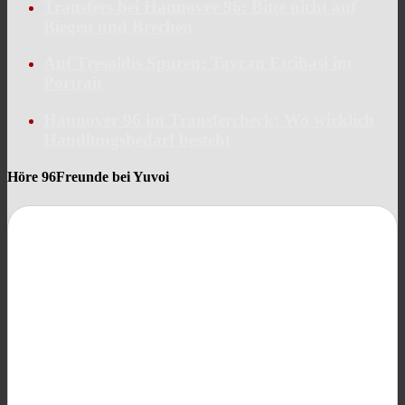
Transfers bei Hannover 96: Bitte nicht auf
Biegen und Brechen
Auf Tresoldis Spuren: Taycan Etcibasi im
Portrait
Hannover 96 im Transfercheck: Wo wirklich
Handlungsbedarf besteht
Höre 96Freunde bei Yuvoi