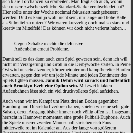
sich klare Torchancen zu erarbeiten. Man fragt sich auch, wohin
sich unsere zwischenzeitliche Standard-Stärke verabschiedet hat?
Hier sollte unter der Woche nochmal fokussiert nachgebessert
werden. Und es kann ja wohl nicht sein, nur lange und hohe Bälle
als Stilmittel zu nutzen? Wir waren kurzzeitig doch mal so stark und
kreativ im Mittelfeld! Das können wir doch nicht verlernt haben…
Gegen Schalke machte die defensive
Außenbahn erneut Probleme.
Damit soll es das dann auch zum Spiel gewesen sein, denn ich will
nicht mit Verärgerung und Groll in die Derbywoche starten. In Peine
Ost wird uns ein ätzender, körperbetonter und kampfbereiter Haufen
erwarten, gegen den wir um jede Minute und jeden Zentimeter des
Spiels fighten müssen.
Jannik Dehm wird zurück und hoffentlich
auch Brooklyn Ezeh eine Option sein.
Mit zwei intakten
Außenbahnen lässt sich ein viel druckvolleres Spiel aufziehen.
Auch wenn wir im Kampf um Platz drei an Boden gegenüber
Hamburg und Düsseldorf verloren haben, spielen wir eine sehr gute
Saison, deren Ausgang bisher immer noch völlig offen ist. Insgesamt
herrscht in Hannover momentan eine große Fußball-Euphorie. Auch
die Spiele unserer zweiten Mannschaft streichen sich Fans
mittlerweile rot im Kalender an. Aus der lange von größerem