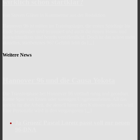
wirklich schon startklar?
von Steven Gläser in Kommentar aus der Redaktion
Hannover 96 ist mitten im Trainingslager, die ersten Spieltage bis
Ende September sind terminiert und auch die neuen Heim- und
Auswärtstrikots sind bereits veröffentlicht. Doch ist das schon mein
aktuelles, startbereites 96? Gefühlt fehlt da
[...]
Weitere News
Hannover 96 und die Causa Yokota
Die Transferphase bei Hannover 96 verläuft ruhig und geordnet.
Keine Spur von Enten oder sonstigen Ungereimtheiten. All das
spricht für die Arbeit, die aktuell hinter den Kulissen geleistet wird.
Eine Personalie wird in den vergangenen
[...]
Ja Grüezi! Pascal Loretz passt voll zur neuen
96-DNA