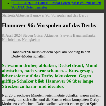
[ 9. Juli 2026 ]
Ja Grüezi! Pascal Loretz passt voll zur neuen
96-DNA
Roter Transfer
Startseite
Aktuelles
Hannover 96: Vorspulen auf das Derby
Hannover 96: Vorspulen auf das Derby
8. April 2024
Steven Gläser
Aktuelles
,
Stevens Bananenflanke
,
Nachrichten
,
Neuigkeiten
Hannover 96 muss vor dem Spiel am Sonntag in den
Derby-Modus schalten.
Schwamm drüber, abhaken, Deckel drauf, Mund
abwischen, nach vorne schauen… Kurz gesagt,
lieber sofort auf das Derby fokussieren. Gegen
griffige Schalker blieb Hannover 96 über lange
Strecken zu harm- und ideenlos.
Nur 20 brauchbare Minuten gegen mutige Schalker waren einfach
zu wenig, um sich selbst und die Fans in einen kompletten Derby-
Modus zu verfrachten. Dabei wollten wir mit einem geilen Spiel