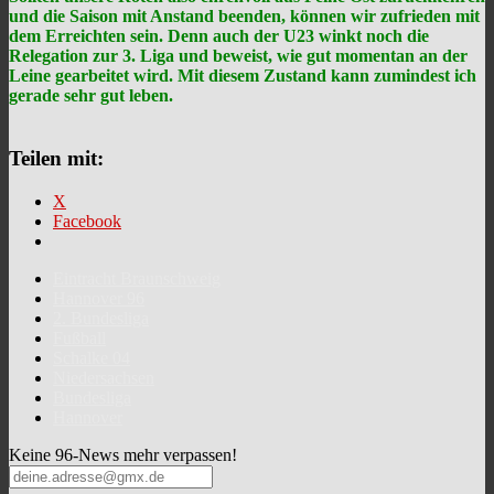
und die Saison mit Anstand beenden, können wir zufrieden mit
dem Erreichten sein. Denn auch der U23 winkt noch die
Relegation zur 3. Liga und beweist, wie gut momentan an der
Leine gearbeitet wird. Mit diesem Zustand kann zumindest ich
gerade sehr gut leben.
Teilen mit:
X
Facebook
Eintracht Braunschweig
Hannover 96
2. Bundesliga
Fußball
Schalke 04
Niedersachsen
Bundesliga
Hannover
Keine 96-News mehr verpassen!