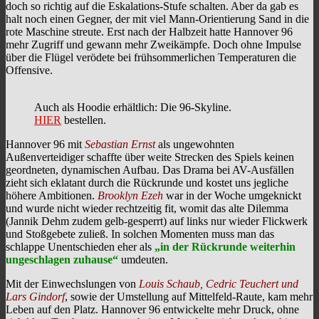
doch so richtig auf die Eskalations-Stufe schalten. Aber da gab es
halt noch einen Gegner, der mit viel Mann-Orientierung Sand in die
rote Maschine streute. Erst nach der Halbzeit hatte Hannover 96
mehr Zugriff und gewann mehr Zweikämpfe. Doch ohne Impulse
über die Flügel verödete bei frühsommerlichen Temperaturen die
Offensive.
Auch als Hoodie erhältlich: Die 96-Skyline.
HIER
bestellen.
Hannover 96 mit
Sebastian Ernst
als ungewohnten
Außenverteidiger schaffte über weite Strecken des Spiels keinen
geordneten, dynamischen Aufbau. Das Drama bei AV-Ausfällen
zieht sich eklatant durch die Rückrunde und kostet uns jegliche
höhere Ambitionen.
Brooklyn Ezeh
war in der Woche umgeknickt
und wurde nicht wieder rechtzeitig fit, womit das alte Dilemma
(Jannik Dehm zudem gelb-gesperrt) auf links nur wieder Flickwerk
und Stoßgebete zuließ. In solchen Momenten muss man das
schlappe Unentschieden eher als
„in der Rückrunde weiterhin
ungeschlagen zuhause“
umdeuten.
Mit der Einwechslungen von
Louis Schaub, Cedric Teuchert und
Lars Gindorf
, sowie der Umstellung auf Mittelfeld-Raute, kam mehr
Leben auf den Platz. Hannover 96 entwickelte mehr Druck, ohne