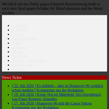
Mit Blick auf das Derby gegen Eintracht Braunschweig heißt es
nach dem Spiel gegen Schalke 04: Mund abputzen und die Moral
wecken.
2. Spieltag
1. Spieltag
Tabelle
Torschützenliste
Yuvoi
Instagram
TikTok
Facebook
WhatsApp-Newsletter
Werde Partner
Über uns
News Ticker
[ 22. Juli 2026 ]
Es kribbelt – aber ist Hannover 96 wirklich
schon startklar?
Kommentar aus der Redaktion
[ 19. Juli 2026 ]
Keine Not im Mittelfeld: Der Durchbruch
von Franz Roggow
Aktuelles
[ 17. Juli 2026 ]
Hannover 96 und die Causa Yokota
Kommentar aus der Redaktion