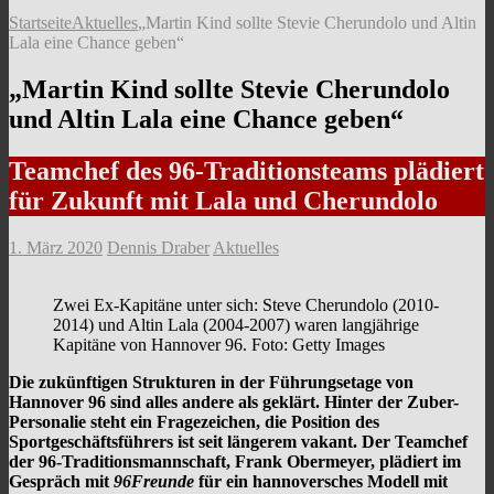
Startseite
Aktuelles
„Martin Kind sollte Stevie Cherundolo und Altin
Lala eine Chance geben“
„Martin Kind sollte Stevie Cherundolo
und Altin Lala eine Chance geben“
Teamchef des 96-Traditionsteams plädiert
für Zukunft mit Lala und Cherundolo
1. März 2020
Dennis Draber
Aktuelles
Zwei Ex-Kapitäne unter sich: Steve Cherundolo (2010-
2014) und Altin Lala (2004-2007) waren langjährige
Kapitäne von Hannover 96. Foto: Getty Images
Die zukünftigen Strukturen in der Führungsetage von
Hannover 96 sind alles andere als geklärt. Hinter der Zuber-
Personalie steht ein Fragezeichen, die Position des
Sportgeschäftsführers ist seit längerem vakant. Der Teamchef
der 96-Traditionsmannschaft, Frank Obermeyer, plädiert im
Gespräch mit
96Freunde
für ein hannoversches Modell mit