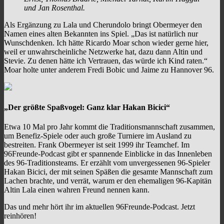
und Jan Rosenthal.
Als Ergänzung zu Lala und Cherundolo bringt Obermeyer den
Namen eines alten Bekannten ins Spiel. „Das ist natürlich nur
Wunschdenken. Ich hätte Ricardo Moar schon wieder gerne hier,
weil er unwahrscheinliche Netzwerke hat, dazu dann Altin und
Stevie. Zu denen hätte ich Vertrauen, das würde ich Kind raten.“
Moar holte unter anderem Fredi Bobic und Jaime zu Hannover 96.
„Der größte Spaßvogel: Ganz klar Hakan Bicici“
Etwa 10 Mal pro Jahr kommt die Traditionsmannschaft zusammen,
um Benefiz-Spiele oder auch große Turniere im Ausland zu
bestreiten. Frank Obermeyer ist seit 1999 ihr Teamchef. Im
96Freunde-Podcast gibt er spannende Einblicke in das Innenleben
des 96-Traditionsteams. Er erzählt vom unvergessenen 96-Spieler
Hakan Bicici, der mit seinen Späßen die gesamte Mannschaft zum
Lachen brachte, und verrät, warum er den ehemaligen 96-Kapitän
Altin Lala einen wahren Freund nennen kann.
Das und mehr hört ihr im aktuellen 96Freunde-Podcast. Jetzt
reinhören!