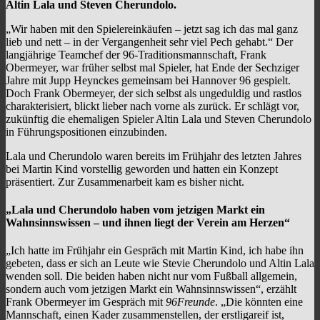
Altin Lala und Steven Cherundolo.
„Wir haben mit den Spielereinkäufen – jetzt sag ich das mal ganz
lieb und nett – in der Vergangenheit sehr viel Pech gehabt.“ Der
langjährige Teamchef der 96-Traditionsmannschaft, Frank
Obermeyer, war früher selbst mal Spieler, hat Ende der Sechziger
Jahre mit Jupp Heynckes gemeinsam bei Hannover 96 gespielt.
Doch Frank Obermeyer, der sich selbst als ungeduldig und rastlos
charakterisiert, blickt lieber nach vorne als zurück. Er schlägt vor,
zukünftig die ehemaligen Spieler Altin Lala und Steven Cherundolo
in Führungspositionen einzubinden.
Lala und Cherundolo waren bereits im Frühjahr des letzten Jahres
bei Martin Kind vorstellig geworden und hatten ein Konzept
präsentiert. Zur Zusammenarbeit kam es bisher nicht.
„Lala und Cherundolo haben vom jetzigen Markt ein
Wahnsinnswissen – und ihnen liegt der Verein am Herzen“
„Ich hatte im Frühjahr ein Gespräch mit Martin Kind, ich habe ihn
gebeten, dass er sich an Leute wie Stevie Cherundolo und Altin Lala
wenden soll. Die beiden haben nicht nur vom Fußball allgemein,
sondern auch vom jetzigen Markt ein Wahnsinnswissen“, erzählt
Frank Obermeyer im Gespräch mit
96Freunde
. „Die könnten eine
Mannschaft, einen Kader zusammenstellen, der erstligareif ist,