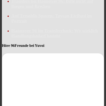
Transfers bei Hannover 96: Bitte nicht auf
Biegen und Brechen
Auf Tresoldis Spuren: Taycan Etcibasi im
Portrait
Hannover 96 im Transfercheck: Wo wirklich
Handlungsbedarf besteht
Höre 96Freunde bei Yuvoi