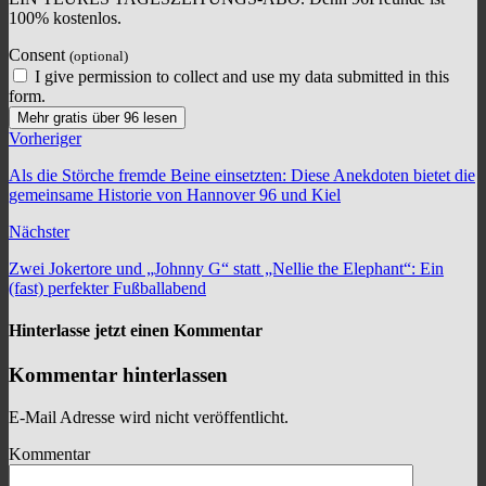
100% kostenlos.
Consent
(optional)
I give permission to collect and use my data submitted in this
form.
Mehr gratis über 96 lesen
Vorheriger
Als die Störche fremde Beine einsetzten: Diese Anekdoten bietet die
gemeinsame Historie von Hannover 96 und Kiel
Nächster
Zwei Jokertore und „Johnny G“ statt „Nellie the Elephant“: Ein
(fast) perfekter Fußballabend
Hinterlasse jetzt einen Kommentar
Kommentar hinterlassen
E-Mail Adresse wird nicht veröffentlicht.
Kommentar