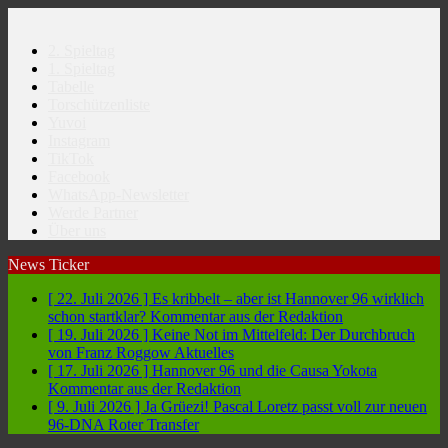
2. Spieltag
1. Spieltag
Tabelle
Torschützenliste
Yuvoi
Instagram
TikTok
Facebook
WhatsApp-Newsletter
Werde Partner
Über uns
News Ticker
[ 22. Juli 2026 ]
Es kribbelt – aber ist Hannover 96 wirklich
schon startklar?
Kommentar aus der Redaktion
[ 19. Juli 2026 ]
Keine Not im Mittelfeld: Der Durchbruch
von Franz Roggow
Aktuelles
[ 17. Juli 2026 ]
Hannover 96 und die Causa Yokota
Kommentar aus der Redaktion
[ 9. Juli 2026 ]
Ja Grüezi! Pascal Loretz passt voll zur neuen
96-DNA
Roter Transfer