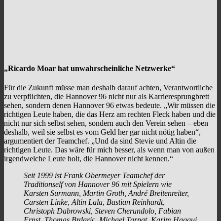
„Ricardo Moar hat unwahrscheinliche Netzwerke“
Für die Zukunft müsse man deshalb darauf achten, Verantwortliche
zu verpflichten, die Hannover 96 nicht nur als Karrieresprungbrett
sehen, sondern denen Hannover 96 etwas bedeute. „Wir müssen die
richtigen Leute haben, die das Herz am rechten Fleck haben und die
nicht nur sich selbst sehen, sondern auch den Verein sehen – eben
deshalb, weil sie selbst es vom Geld her gar nicht nötig haben“,
argumentiert der Teamchef. „Und da sind Stevie und Altin die
richtigen Leute. Das wäre für mich besser, als wenn man von außen
irgendwelche Leute holt, die Hannover nicht kennen.“
Seit 1999 ist Frank Obermeyer Teamchef der
Traditionself von Hannover 96 mit Spielern wie
Karsten Surmann, Martin Groth, André Breitenreiter,
Carsten Linke, Altin Lala, Bastian Reinhardt,
Christoph Dabrowski, Steven Cherundolo, Fabian
Ernst, Thomas Brdaric, Michael Tarnat, Karim Haggui