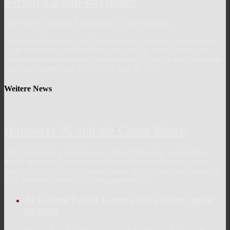
wirklich schon startklar?
von Steven Gläser in Kommentar aus der Redaktion
Hannover 96 ist mitten im Trainingslager, die ersten Spieltage bis
Ende September sind terminiert und auch die neuen Heim- und
Auswärtstrikots sind bereits veröffentlicht. Doch ist das schon mein
aktuelles, startbereites 96? Gefühlt fehlt da
[...]
Weitere News
Hannover 96 und die Causa Yokota
Die Transferphase bei Hannover 96 verläuft ruhig und geordnet.
Keine Spur von Enten oder sonstigen Ungereimtheiten. All das
spricht für die Arbeit, die aktuell hinter den Kulissen geleistet wird.
Eine Personalie wird in den vergangenen
[...]
Ja Grüezi! Pascal Loretz passt voll zur neuen
96-DNA