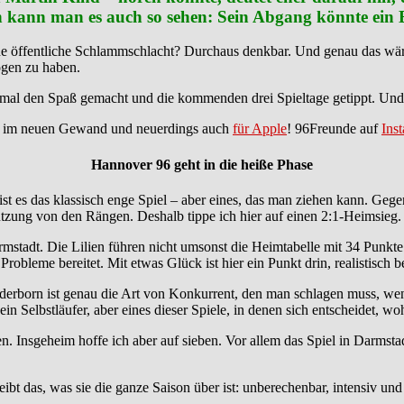
kann man es auch so sehen: Sein Abgang könnte ein Br
ine öffentliche Schlammschlacht? Durchaus denkbar. Und genau das wäre
ogen zu haben.
mal den Spaß gemacht und die kommenden drei Spieltage getippt. Und zw
im neuen Gewand und neuerdings auch
für Apple
! 96Freunde auf
Ins
Hannover 96 geht in die heiße Phase
st es das klassisch enge Spiel – aber eines, das man ziehen kann. Geg
ützung von den Rängen. Deshalb tippe ich hier auf einen 2:1-Heimsieg.
stadt. Die Lilien führen nicht umsonst die Heimtabelle mit 34 Punkte
 Probleme bereitet. Mit etwas Glück ist hier ein Punkt drin, realistisch
aderborn ist genau die Art von Konkurrent, den man schlagen muss, we
in Selbstläufer, aber eines dieser Spiele, in denen sich entscheidet, wo
n. Insgeheim hoffe ich aber auf sieben. Vor allem das Spiel in Darmstad
leibt das, was sie die ganze Saison über ist: unberechenbar, intensiv und 