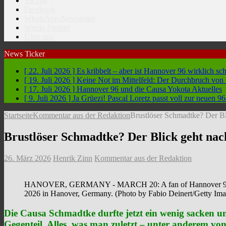
TikTok
Facebook
WhatsApp-Newsletter
Werde Partner
Über uns
News Ticker
[ 22. Juli 2026 ]
Es kribbelt – aber ist Hannover 96 wirklich sc
[ 19. Juli 2026 ]
Keine Not im Mittelfeld: Der Durchbruch vo
[ 17. Juli 2026 ]
Hannover 96 und die Causa Yokota
Aktuelles
[ 9. Juli 2026 ]
Ja Grüezi! Pascal Loretz passt voll zur neuen
Startseite
Kommentar aus der Redaktion
Brustlöser Schmadtke? Der Bl
Brustlöser Schmadtke? Der Blick geht nac
26. März 2026
Henrik Zinn
Kommentar aus der Redaktion
HANOVER, GERMANY - MARCH 20: A fan of Hannover 96 shows
2026 in Hanover, Germany. (Photo by Fabio Deinert/Getty Ima
Die Causa Schmadtke durfte jetzt ein wenig sacken un
Gegenteil. Alles, was man zuletzt – unter anderem vo