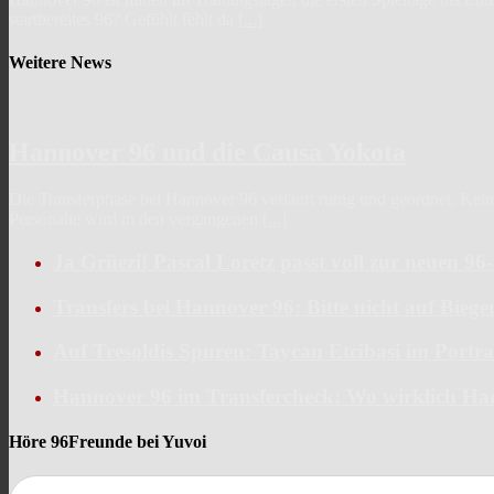
startbereites 96? Gefühlt fehlt da
[...]
Weitere News
Hannover 96 und die Causa Yokota
Die Transferphase bei Hannover 96 verläuft ruhig und geordnet. Keine 
Personalie wird in den vergangenen
[...]
Ja Grüezi! Pascal Loretz passt voll zur neuen 9
Transfers bei Hannover 96: Bitte nicht auf Bieg
Auf Tresoldis Spuren: Taycan Etcibasi im Portra
Hannover 96 im Transfercheck: Wo wirklich Ha
Höre 96Freunde bei Yuvoi