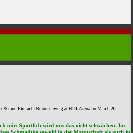
96 and Eintracht Braunschweig at HDI-Arena on March 20,
ich mir: Sportlich wird uns das nicht schwächen. Im
 dass Schmadtke sowohl in der Mannschaft als auch in