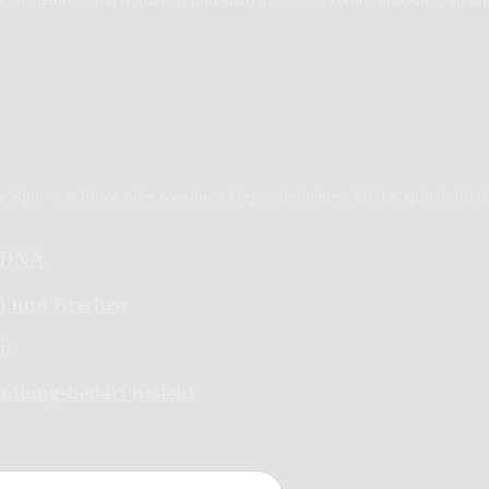
Spur von Enten oder sonstigen Ungereimtheiten. All das spricht für die 
6-DNA
en und Brechen
it
ndlungsbedarf besteht