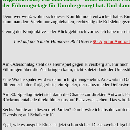
der Führungsetage für Unruhe gesorgt hat. Und dann 
Denn wer weiß, wohin sich dieser Konflikt noch entwickelt hätte. E
kann man dem Verein nur zugutehalten, rechtzeitig die Reißleine gez
Genug der Konjunktive – der Blick geht nach vorne. Ich habe mir ein
Lust auf noch mehr Hannover 96?
Unsere
96-App für Android
Am Ostersonntag steht das Heimspiel gegen Elversberg an. Für mich i
Führungen über die Zeit bringen kann, nicht zuletzt dank der Unterst
Eine Woche später wird es dann richtig unangenehm: Auswärts in Darm
führender in der Torjägerliste, ein Spieler, der nahezu jeder Defensive
Am 30. Spieltag bietet sich dann die Chance zur direkten Antwort. P
Rückrundentabelle direkt hinter uns auf Platz zwei stehen. Das wird ke
Sechs Punkte aus diesen drei Partien? Damit wäre ich absolut zufriede
Elversberg auf Schalke trifft.
Egal, wie es ausgeht: Eines ist jetzt schon sicher. Diese zweite Liga b