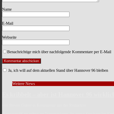
Name
E-Mail
Webseite
Benachrichtige mich über nachfolgende Kommentare per E-Mail
Ja, ich will auf dem aktuellen Stand über Hannover 96 bleiben
Weitere News
Es kribbelt – aber ist Hannover 96 wirklic
von Steven Gläser in Kommentar aus der Redaktion
Hannover 96 ist mitten im Trainingslager, die ersten Spieltage bis En