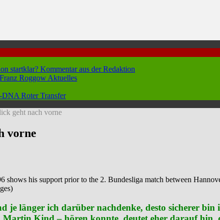
hon startklar?
Kommentar aus der Redaktion
n Franz Roggow
Aktuelles
 96-DNA
Roter Transfer
ick geht nach vorne
h vorne
 his support prior to the 2. Bundesliga match between Hannover 
ges)
d je länger ich darüber nachdenke, desto sicherer bin 
n Martin Kind – hören konnte, deutet eher darauf hin,