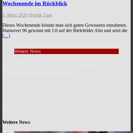
Wochenende im Rückblick
1. März 2026
Henrik Zinn
Dieses Wochenende könnte man sich guten Gewissens einrahmen.
Hannover 96 gewinnt mit 1:0 auf der Bielefelder Alm und setzt die
[…]
Weitere News
Es kribbelt – aber ist Hannover 96
wirklich schon startklar?
von Steven Gläser in Kommentar aus der Redaktion
Hannover 96 ist mitten im Trainingslager, die ersten Spieltage bis
Ende September sind terminiert und auch die neuen Heim- und
Auswärtstrikots sind bereits veröffentlicht. Doch ist das schon mein
aktuelles, startbereites 96? Gefühlt fehlt da
[...]
Weitere News