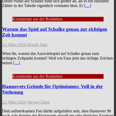
Dieser Punkt auf Schalke fühlt sich größer an, als es ein einzelner
Zähler in der Tabelle eigentlich vermuten lässt. Er
[…]
Kommentar aus der Redaktion
Warum das Spiel auf Schalke genau zur richtigen
Zeit kommt
13. März 2026
Henrik Zinn
Wisst ihr, warum das Auswärtsspiel auf Schalke genau zum
richtigen Zeitpunkt kommt? Weil wir Fans jetzt das richtige Zeichen
setzen
[…]
Kommentar aus der Redaktion
Hannovers Gründe für Optimismus: Voll in der
Verlosung
12. März 2026
Steven Gläser
Dem aufmerksamen Fan dürfte aufgefallen sein, dass Hannover 96
nach acht Spielen der Rückrunde aktuell ein sehr ähnliches Ergebnis