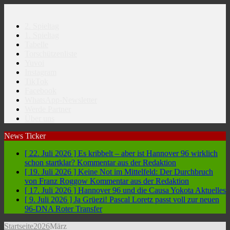
2. Spieltag
1. Spieltag
Tabelle
Torschützenliste
Yuvoi
Instagram
TikTok
Facebook
WhatsApp-Newsletter
Werde Partner
Über uns
News Ticker
[ 22. Juli 2026 ]
Es kribbelt – aber ist Hannover 96 wirklich
schon startklar?
Kommentar aus der Redaktion
[ 19. Juli 2026 ]
Keine Not im Mittelfeld: Der Durchbruch
von Franz Roggow
Kommentar aus der Redaktion
[ 17. Juli 2026 ]
Hannover 96 und die Causa Yokota
Aktuelles
[ 9. Juli 2026 ]
Ja Grüezi! Pascal Loretz passt voll zur neuen
96-DNA
Roter Transfer
Startseite
2026
März