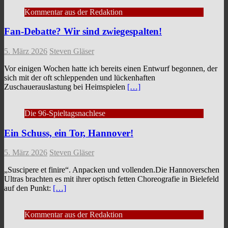
Kommentar aus der Redaktion
Fan-Debatte? Wir sind zwiegespalten!
5. März 2026
Steven Gläser
Vor einigen Wochen hatte ich bereits einen Entwurf begonnen, der
sich mit der oft schleppenden und lückenhaften
Zuschauerauslastung bei Heimspielen
[…]
Die 96-Spieltagsnachlese
Ein Schuss, ein Tor, Hannover!
5. März 2026
Steven Gläser
„Suscipere et finire“. Anpacken und vollenden.Die Hannoverschen
Ultras brachten es mit ihrer optisch fetten Choreografie in Bielefeld
auf den Punkt:
[…]
Kommentar aus der Redaktion