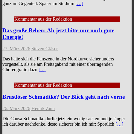
ganz im Gegenteil. Später im Studium
[…]
Kommentar aus der Redaktion
Das große Beben: Ab jetzt bitte nur noch gute
Energie!
27. März 2026
Steven Gläser
Das hatte sich die Fanszene in der Nordkurve sicher anders
vorgestellt, als sie am Freitagabend mit einer überragenden
Choreografie dazu
[…]
Kommentar aus der Redaktion
Brustlöser Schmadtke? Der Blick geht nach vorne
26. März 2026
Henrik Zinn
Die Causa Schmadtke durfte jetzt ein wenig sacken und je länger
ich darüber nachdenke, desto sicherer bin ich mir: Sportlich
[…]