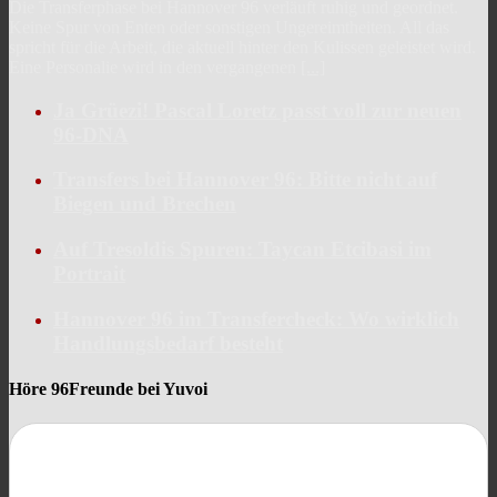
Die Transferphase bei Hannover 96 verläuft ruhig und geordnet.
Keine Spur von Enten oder sonstigen Ungereimtheiten. All das
spricht für die Arbeit, die aktuell hinter den Kulissen geleistet wird.
Eine Personalie wird in den vergangenen
[...]
Ja Grüezi! Pascal Loretz passt voll zur neuen
96-DNA
Transfers bei Hannover 96: Bitte nicht auf
Biegen und Brechen
Auf Tresoldis Spuren: Taycan Etcibasi im
Portrait
Hannover 96 im Transfercheck: Wo wirklich
Handlungsbedarf besteht
Höre 96Freunde bei Yuvoi