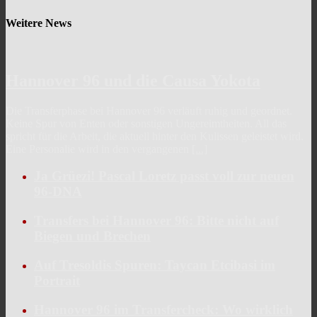
Weitere News
Hannover 96 und die Causa Yokota
Die Transferphase bei Hannover 96 verläuft ruhig und geordnet.
Keine Spur von Enten oder sonstigen Ungereimtheiten. All das
spricht für die Arbeit, die aktuell hinter den Kulissen geleistet wird.
Eine Personalie wird in den vergangenen
[...]
Ja Grüezi! Pascal Loretz passt voll zur neuen
96-DNA
Transfers bei Hannover 96: Bitte nicht auf
Biegen und Brechen
Auf Tresoldis Spuren: Taycan Etcibasi im
Portrait
Hannover 96 im Transfercheck: Wo wirklich