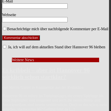
E-Mail
Webseite
Benachrichtige mich über nachfolgende Kommentare per E-Mail
Ja, ich will auf dem aktuellen Stand über Hannover 96 bleiben
Weitere News
Es kribbelt – aber ist Hannover 96
wirklich schon startklar?
von Steven Gläser in Kommentar aus der Redaktion
Hannover 96 ist mitten im Trainingslager, die ersten Spieltage bis
Ende September sind terminiert und auch die neuen Heim- und
Auswärtstrikots sind bereits veröffentlicht. Doch ist das schon mein
aktuelles, startbereites 96? Gefühlt fehlt da
[...]