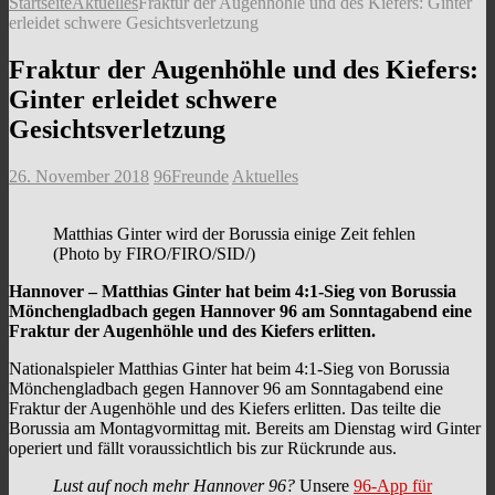
Startseite
Aktuelles
Fraktur der Augenhöhle und des Kiefers: Ginter
erleidet schwere Gesichtsverletzung
Fraktur der Augenhöhle und des Kiefers:
Ginter erleidet schwere
Gesichtsverletzung
26. November 2018
96Freunde
Aktuelles
Matthias Ginter wird der Borussia einige Zeit fehlen
(Photo by FIRO/FIRO/SID/)
Hannover – Matthias Ginter hat beim 4:1-Sieg von Borussia
Mönchengladbach gegen Hannover 96 am Sonntagabend eine
Fraktur der Augenhöhle und des Kiefers erlitten.
Nationalspieler Matthias Ginter hat beim 4:1-Sieg von Borussia
Mönchengladbach gegen Hannover 96 am Sonntagabend eine
Fraktur der Augenhöhle und des Kiefers erlitten. Das teilte die
Borussia am Montagvormittag mit. Bereits am Dienstag wird Ginter
operiert und fällt voraussichtlich bis zur Rückrunde aus.
Lust auf noch mehr Hannover 96?
Unsere
96-App für