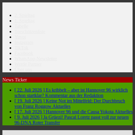
2. Spieltag
1. Spieltag
Tabelle
Torschützenliste
Yuvoi
Instagram
TikTok
Facebook
WhatsApp-Newsletter
Werde Partner
Über uns
News Ticker
[ 22. Juli 2026 ]
Es kribbelt – aber ist Hannover 96 wirklich
schon startklar?
Kommentar aus der Redaktion
[ 19. Juli 2026 ]
Keine Not im Mittelfeld: Der Durchbruch
von Franz Roggow
Aktuelles
[ 17. Juli 2026 ]
Hannover 96 und die Causa Yokota
Aktuelles
[ 9. Juli 2026 ]
Ja Grüezi! Pascal Loretz passt voll zur neuen
96-DNA
Roter Transfer