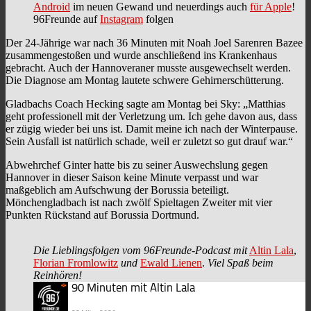
Android
im neuen Gewand und neuerdings auch
für Apple
!
96Freunde auf
Instagram
folgen
Der 24-Jährige war nach 36 Minuten mit Noah Joel Sarenren Bazee
zusammengestoßen und wurde anschließend ins Krankenhaus
gebracht. Auch der Hannoveraner musste ausgewechselt werden.
Die Diagnose am Montag lautete schwere Gehirnerschütterung.
Gladbachs Coach Hecking sagte am Montag bei Sky: „Matthias
geht professionell mit der Verletzung um. Ich gehe davon aus, dass
er zügig wieder bei uns ist. Damit meine ich nach der Winterpause.
Sein Ausfall ist natürlich schade, weil er zuletzt so gut drauf war.“
Abwehrchef Ginter hatte bis zu seiner Auswechslung gegen
Hannover in dieser Saison keine Minute verpasst und war
maßgeblich am Aufschwung der Borussia beteiligt.
Mönchengladbach ist nach zwölf Spieltagen Zweiter mit vier
Punkten Rückstand auf Borussia Dortmund.
Die Lieblingsfolgen vom 96Freunde-Podcast mit
Altin Lala
,
Florian Fromlowitz
und
Ewald Lienen
.
Viel Spaß beim
Reinhören!