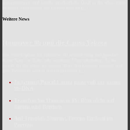
Auswärtstrikots sind bereits veröffentlicht. Doch ist das schon mein
aktuelles, startbereites 96? Gefühlt fehlt da
[...]
Weitere News
Hannover 96 und die Causa Yokota
Die Transferphase bei Hannover 96 verläuft ruhig und geordnet.
Keine Spur von Enten oder sonstigen Ungereimtheiten. All das
spricht für die Arbeit, die aktuell hinter den Kulissen geleistet wird.
Eine Personalie wird in den vergangenen
[...]
Ja Grüezi! Pascal Loretz passt voll zur neuen
96-DNA
Transfers bei Hannover 96: Bitte nicht auf
Biegen und Brechen
Auf Tresoldis Spuren: Taycan Etcibasi im
Portrait