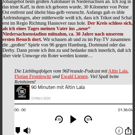
Jobangebot beim großen Autobauer in Niedersachsen an. Ich zog in
das triste Kaff, in dem ich geboren wurde, 30 Kilometer von Peine
Ost entfernt und übelst blau-gelb verseucht. Anfangs gab es üble
Anfeindungen, aber mittlerweile weiß ich, dass ich Trikot und Schal
erst im Regio Richtung Hannover raus hole.
Der Kreis schloss sich,
als ich eines Tages meinen Vater ins „neue“
Niedersachsenstadion mitnahm, ca. 30 Jahre nach unserem
ersten Besuch dort.
Wir schauen ab und zu im Pay-TV zusammen
die „großen“ Spiele von 96 gegen Hamburg, Dortmund oder das
Derby. Dann proste ich ihm zu und bedanke mich innerlich, daß ich
über viele Umwege ein Roter werden konnte…
Die Lieblingsfolgen vom 96Freunde-Podcast mit
Altin Lala
,
Florian Fromlowitz
und
Ewald Lienen
.
Viel Spaß beim
Reinhören!