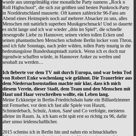
wurde aus unregelmäßig eine monatliche Party namens „Rock n
Roll Highschool“, die sich zur größten und besten Punkrock-Party
in Norddeutschland mauserte. Oft kamen zahlreiche 96-Fans am
Abend eines Heimspiels noch auf mehrere Absacker zu uns, alles
Menschen mit natürlich superben Musikgeschmack! Und so dauerte
es nicht lange und ich war wieder „drin im Spiel“, die schnelle
riesengroße Liebe zu Hannover, seinen vielen tollen Ecken und
seinen phantastischen Menschen schubste Berlin locker vom Thron,
und ich fuhr Sonntags, nach jeder wilden, tollen Party traurig in die
bedeutungslose Bundeshauptstadt zurück. Wenn ich es doch nur
irgendwie schaffen würde, in Hannover Anker zu werfen und
sesshaft zu werden…
Ich fieberte vor dem TV mit durch Europa, und war beim Tod
von Robert Enke wochenlang wie gelähmt. Die Trauerfeier aus
dem Niedersachsenstadion machte mir klar, dass ich mich
diesem Verein, dieser Stadt, dem Team und den Menschen mit
Haut und Haar verschreiben wollte, ein Leben lang.
Meine Eckkneipe in Berlin-Friedrichshain hatte ein Billiardzimmer
mit Fernseher, vor dem ich fast alle Spiele von Huszti,
Schmiedebach, Schulz, Anton, Sané und Co verfolgte, meistens
alleine im Raum. Ja, ich kam echt spät erst so richtig zu 96, dafür
aber umso leidenschaftlicher.
2015 schmiss ich in Berlin hin und nahm ein schmackhaftes