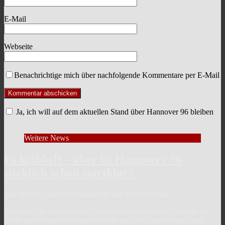
E-Mail
Webseite
Benachrichtige mich über nachfolgende Kommentare per E-Mail
Ja, ich will auf dem aktuellen Stand über Hannover 96 bleiben
Weitere News
Es kribbelt – aber ist Hannover 96
wirklich schon startklar?
von Steven Gläser in Kommentar aus der Redaktion
Hannover 96 ist mitten im Trainingslager, die ersten Spieltage bis
Ende September sind terminiert und auch die neuen Heim- und