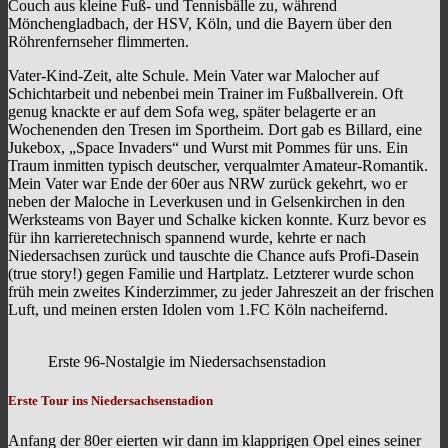
Couch aus kleine Fuß- und Tennisbälle zu, während
Mönchengladbach, der HSV, Köln, und die Bayern über den
Röhrenfernseher flimmerten.
Vater-Kind-Zeit, alte Schule. Mein Vater war Malocher auf
Schichtarbeit und nebenbei mein Trainer im Fußballverein. Oft
genug knackte er auf dem Sofa weg, später belagerte er an
Wochenenden den Tresen im Sportheim. Dort gab es Billard, eine
Jukebox, „Space Invaders“ und Wurst mit Pommes für uns. Ein
Traum inmitten typisch deutscher, verqualmter Amateur-Romantik.
Mein Vater war Ende der 60er aus NRW zurück gekehrt, wo er
neben der Maloche in Leverkusen und in Gelsenkirchen in den
Werksteams von Bayer und Schalke kicken konnte. Kurz bevor es
für ihn karrieretechnisch spannend wurde, kehrte er nach
Niedersachsen zurück und tauschte die Chance aufs Profi-Dasein
(true story!) gegen Familie und Hartplatz. Letzterer wurde schon
früh mein zweites Kinderzimmer, zu jeder Jahreszeit an der frischen
Luft, und meinen ersten Idolen vom 1.FC Köln nacheifernd.
Erste 96-Nostalgie im Niedersachsenstadion
Erste Tour ins Niedersachsenstadion
Anfang der 80er eierten wir dann im klapprigen Opel eines seiner