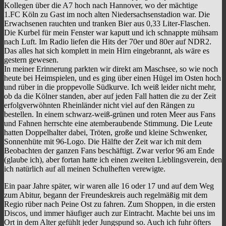
Kollegen über die A7 hoch nach Hannover, wo der mächtige
1.FC Köln zu Gast im noch alten Niedersachsenstadion war. Die
Erwachsenen rauchten und tranken Bier aus 0,33 Liter-Flaschen.
Die Kurbel für mein Fenster war kaputt und ich schnappte mühsam
nach Luft. Im Radio liefen die Hits der 70er und 80er auf NDR2.
Das alles hat sich komplett in mein Hirn eingebrannt, als wäre es
gestern gewesen.
In meiner Erinnerung parkten wir direkt am Maschsee, so wie noch
heute bei Heimspielen, und es ging über einen Hügel im Osten hoch
und rüber in die proppevolle Südkurve. Ich weiß leider nicht mehr,
ob da die Kölner standen, aber auf jeden Fall hatten die zu der Zeit
erfolgverwöhnten Rheinländer nicht viel auf den Rängen zu
bestellen. In einem schwarz-weiß-grünen und roten Meer aus Fans
und Fahnen herrschte eine atemberaubende Stimmung. Die Leute
hatten Doppelhalter dabei, Tröten, große und kleine Schwenker,
Sonnenhüte mit 96-Logo. Die Hälfte der Zeit war ich mit dem
Beobachten der ganzen Fans beschäftigt. Zwar verlor 96 am Ende
(glaube ich), aber fortan hatte ich einen zweiten Lieblingsverein, den
ich natürlich auf all meinen Schulheften verewigte.
Ein paar Jahre später, wir waren alle 16 oder 17 und auf dem Weg
zum Abitur, begann der Freundeskreis auch regelmäßig mit dem
Regio rüber nach Peine Ost zu fahren. Zum Shoppen, in die ersten
Discos, und immer häufiger auch zur Eintracht. Machte bei uns im
Ort in dem Alter gefühlt jeder Jungspund so. Auch ich fuhr öfters