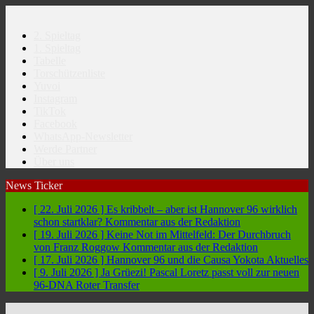
2. Spieltag
1. Spieltag
Tabelle
Torschützenliste
Yuvoi
Instagram
TikTok
Facebook
WhatsApp-Newsletter
Werde Partner
Über uns
News Ticker
[ 22. Juli 2026 ]
Es kribbelt – aber ist Hannover 96 wirklich
schon startklar?
Kommentar aus der Redaktion
[ 19. Juli 2026 ]
Keine Not im Mittelfeld: Der Durchbruch
von Franz Roggow
Kommentar aus der Redaktion
[ 17. Juli 2026 ]
Hannover 96 und die Causa Yokota
Aktuelles
[ 9. Juli 2026 ]
Ja Grüezi! Pascal Loretz passt voll zur neuen
96-DNA
Roter Transfer