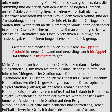
mit, wurde aber nie richtig Fan. Man muss zwar gestehen, dass die
Stimmung und die ersten, von den Älteren besorgten Bierchen,
unsere Adoleszenz beflügelten. Trotzdem war es halt nicht wie im
Niedersachsenstadion mit seiner Größe, dem vollen Sound, und der
Ausstrahlung, sondern nur eine Schüssel, in die die Dorfjugend zum
Saufen fuhr. Wenn nicht an die Hamburger Straße, dann doch später
in eine der Discos. Machte man halt, weil man einfach gestrickt war
oder keine Alternativen sah. Doch Alternativen zu blau-gelber
Tristesse gab es in meinem jungen Leben zum Glück genug…
Lust auf noch mehr Hannover 96?
Unsere
96-App für
Android
im neuen Gewand und neuerdings auch
für Apple
!
96Freunde auf
Instagram
folgen
Mein Vater und auch einer meiner Onkels ließen damals keine
Gelegenheit aus, um mich weiter mit Fußballfieber zu füttern. Wir
fuhren ins Müngersdorfer Stadion nach Köln, um meine
Jugendidole Klaus Fischer und Pierre Littbarski zu sehen. Bochum
Ruhrstadion, wo die Glasgow Rangers nach der Katastrophe im
Heysel Stadion (Brüssel) als britisches Team eins seiner
Europapokalspiele absolvieren mußte. Und im Urlaub in Rumänien,
Bayern, Griechenland, oder an der Nordsee war mindestens auch
immer ein Abstecher in ein Stadion auf dem Programm.
Mitte/Ende der 80er hatte mich britischer und speziell englischer
Fußball schwer im Griff. Ich durfte des öfteren am Austausch