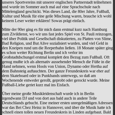
unseres Sportvereins mit unserer englischen Partnerstadt teilnehmen
und wurde im Sommer auch mal auf eine Sprachschule nach
Mittelengland geschickt. Was dieses Land, die 80er Jahre, Fußball,
Kultur und Musik für eine geile Mischung waren, brauche ich wohl
keinem Leser weiter erklären! Sowas prägt einfach.
Mitte der 90er ging es für mich dann erstmal kurz nach Hamburg
zum Zivildienst, wo wir uns fast jedes Spiel von St. Pauli reinzogen,
viel über Politik und Gesellschaft diskutierten, zu Platten von Slime,
Bad Religion, und But Alive sozialisiert wurden, und viel Geld in
den Kneipen rund um die Reeperbahn ließen. 18 Monate später ging
es schon weiter Richtung Berlin und ich verlor im
Großstadtdschungel erstmal komplett den Bezug zum Fußball. Oft
genug mußte ich als alternativ aussehender Mensch die Füße in die
Hand nehmen, wenn Hools von Union, Dynamo oder Hertha auf
dem Bahnsteig auftauchten. Der ganze Freundeskreis war eher auf
dem Skateboard oder in Punkbands unterwegs, so daß am
Wochenende entweder gerollt, geprobt oder gerockt wurde. Meine
Fußball-Liebe geriet kurz mal ins Eisfach.
Über meine große Musikleidenschaft wurde ich in Berlin
irgendwann DJ und von dort aus bald auch in andere Teile
Deutschlands gebucht. Eine meiner ersten unregelmäßigen Adressen
war das Bei Chez Heinz in Hannover, und über die Musik hatte ich
schnell einen tollen neuen Freundeskreis in Linden aufgebaut. Bald