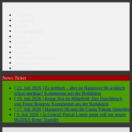
2. Spieltag
1. Spieltag
Tabelle
Torschützenliste
Yuvoi
Instagram
TikTok
Facebook
WhatsApp-Newsletter
Werde Partner
Über uns
News Ticker
[ 22. Juli 2026 ]
Es kribbelt – aber ist Hannover 96 wirklich
schon startklar?
Kommentar aus der Redaktion
[ 19. Juli 2026 ]
Keine Not im Mittelfeld: Der Durchbruch
von Franz Roggow
Kommentar aus der Redaktion
[ 17. Juli 2026 ]
Hannover 96 und die Causa Yokota
Aktuelles
[ 9. Juli 2026 ]
Ja Grüezi! Pascal Loretz passt voll zur neuen
96-DNA
Roter Transfer