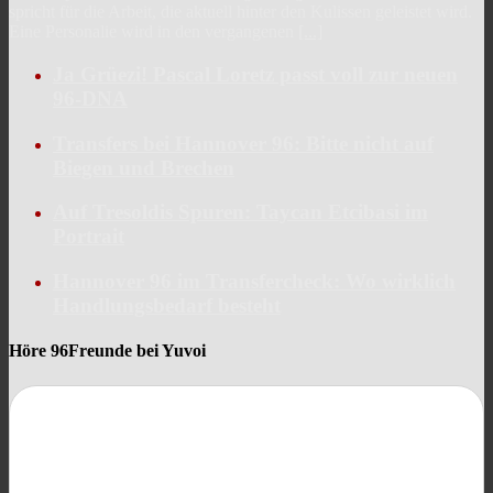
spricht für die Arbeit, die aktuell hinter den Kulissen geleistet wird.
Eine Personalie wird in den vergangenen
[...]
Ja Grüezi! Pascal Loretz passt voll zur neuen
96-DNA
Transfers bei Hannover 96: Bitte nicht auf
Biegen und Brechen
Auf Tresoldis Spuren: Taycan Etcibasi im
Portrait
Hannover 96 im Transfercheck: Wo wirklich
Handlungsbedarf besteht
Höre 96Freunde bei Yuvoi