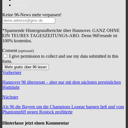
Fußball
Keine 96-News mehr verpassen!
*Spannende Hintergrundberichte über Hannover. GANZ OHNE
EIN TEURES TAGESZEITUNGS-ABO. Denn 96Freunde ist
100% kostenlos.
Consent
(optional)
I give permission to collect and use my data submitted in this
form.
Mehr gratis über 96 lesen
Vorheriger
Hannover 96 überzeugt – aber nur mit dem nächsten persönlichen
Highlight
Nächster
Als 96 die Bayern um die Champions League bangen ließ und vom
Phantompfiff gegen Rostock profitierte
Hinterlasse jetzt einen Kommentar