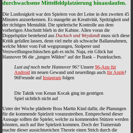
durchwachsene Mittelfeldplatzierung hinauslaufen.
Die Lustlosigkeit war den Spielern von der Leine in den zweiten 45
Minuten anzuerkennen. Es mangelte an Kreativität, Spritzigkeit und
der richtigen Mentalität. Die spielerische Kontrolle aus dem
vorherigen Abschnitt blieb in der Kabine. Allen voran die
Doppelspitze bestehend aus
Ducksch und Weydandt
muss sich diese
Kritik gefallen lassen, denn viel mehr als schwache Ballannahmen,
welche Meter vom Fuß wegsprangen, Stolperer und
Verzweiflungsschüsschen gab es nicht. Naja, ein Glück hat
Hannover 96 die „jungen Wilden“ auf der Bank – Pustekuchen.
Lust auf noch mehr Hannover 96?
Unsere
96-App für
Android
im neuen Gewand und neuerdings auch
für Apple
!
96Freunde auf
Instagram
folgen
Die Taktik von Kenan Kocak ging im gestrigen
Spiel sichtlich nicht auf
Unter der Woche plädierte Boss Martin Kind dafür, die Planungen
für die kommende Spielzeit voranzutreiben. Entsprechend dieser
Aussage sollten die Spieler, welche zu kommenden Stützen werden
könnten, auch auf ihre Spielzeit kommen. Doch der Trainerstab
machte dieser aussichtsreichen Theorie einen Strich durch die