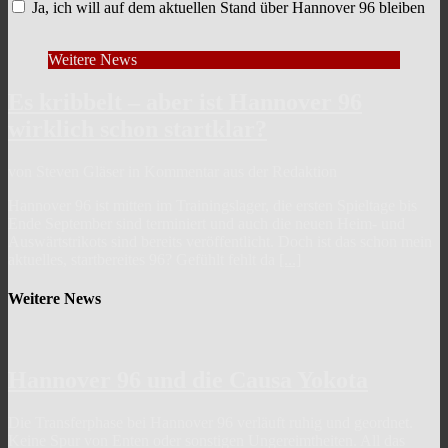
Ja, ich will auf dem aktuellen Stand über Hannover 96 bleiben
Weitere News
Es kribbelt – aber ist Hannover 96
wirklich schon startklar?
von Steven Gläser in Kommentar aus der Redaktion
Hannover 96 ist mitten im Trainingslager, die ersten Spieltage bis
Ende September sind terminiert und auch die neuen Heim- und
Auswärtstrikots sind bereits veröffentlicht. Doch ist das schon mein
aktuelles, startbereites 96? Gefühlt fehlt da
[...]
Weitere News
Hannover 96 und die Causa Yokota
Die Transferphase bei Hannover 96 verläuft ruhig und geordnet.
Keine Spur von Enten oder sonstigen Ungereimtheiten. All das