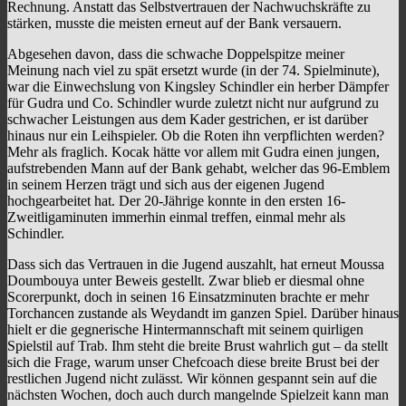
Rechnung. Anstatt das Selbstvertrauen der Nachwuchskräfte zu
stärken, musste die meisten erneut auf der Bank versauern.
Abgesehen davon, dass die schwache Doppelspitze meiner
Meinung nach viel zu spät ersetzt wurde (in der 74. Spielminute),
war die Einwechslung von Kingsley Schindler ein herber Dämpfer
für Gudra und Co. Schindler wurde zuletzt nicht nur aufgrund zu
schwacher Leistungen aus dem Kader gestrichen, er ist darüber
hinaus nur ein Leihspieler. Ob die Roten ihn verpflichten werden?
Mehr als fraglich. Kocak hätte vor allem mit Gudra einen jungen,
aufstrebenden Mann auf der Bank gehabt, welcher das 96-Emblem
in seinem Herzen trägt und sich aus der eigenen Jugend
hochgearbeitet hat. Der 20-Jährige konnte in den ersten 16-
Zweitligaminuten immerhin einmal treffen, einmal mehr als
Schindler.
Dass sich das Vertrauen in die Jugend auszahlt, hat erneut Moussa
Doumbouya unter Beweis gestellt. Zwar blieb er diesmal ohne
Scorerpunkt, doch in seinen 16 Einsatzminuten brachte er mehr
Torchancen zustande als Weydandt im ganzen Spiel. Darüber hinaus
hielt er die gegnerische Hintermannschaft mit seinem quirligen
Spielstil auf Trab. Ihm steht die breite Brust wahrlich gut – da stellt
sich die Frage, warum unser Chefcoach diese breite Brust bei der
restlichen Jugend nicht zulässt. Wir können gespannt sein auf die
nächsten Wochen, doch auch durch mangelnde Spielzeit kann man