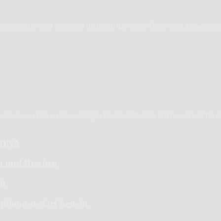
de September sind terminiert und auch die neuen Heim- und Auswärtstriko
Spur von Enten oder sonstigen Ungereimtheiten. All das spricht für die 
6-DNA
en und Brechen
it
ndlungsbedarf besteht