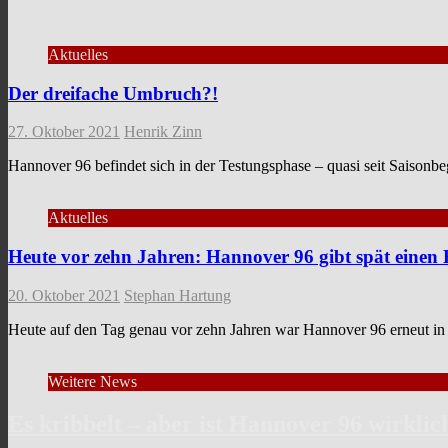
Aktuelles
Der dreifache Umbruch?!
27. Oktober 2021
Henrik Zinn
Hannover 96 befindet sich in der Testungsphase – quasi seit Saison
Aktuelles
Heute vor zehn Jahren: Hannover 96 gibt spät einen
20. Oktober 2021
Stephan Hartung
Heute auf den Tag genau vor zehn Jahren war Hannover 96 erneut in
Weitere News
Es kribbelt – aber ist Hannover 96 wirklic