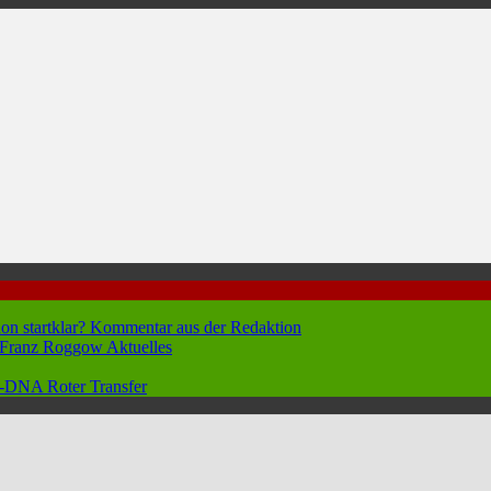
hon startklar?
Kommentar aus der Redaktion
n Franz Roggow
Aktuelles
 96-DNA
Roter Transfer