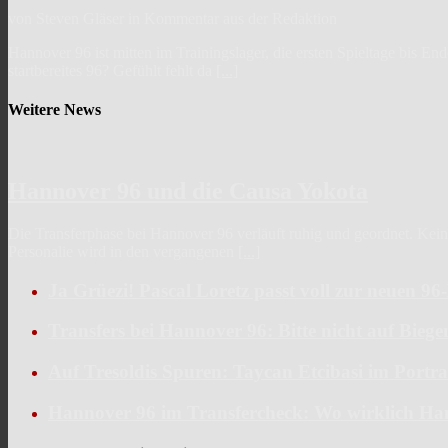
von Steven Gläser in Kommentar aus der Redaktion
Hannover 96 ist mitten im Trainingslager, die ersten Spieltage bis En
startbereites 96? Gefühlt fehlt da
[...]
Weitere News
Hannover 96 und die Causa Yokota
Die Transferphase bei Hannover 96 verläuft ruhig und geordnet. Keine 
Personalie wird in den vergangenen
[...]
Ja Grüezi! Pascal Loretz passt voll zur neuen 9
Transfers bei Hannover 96: Bitte nicht auf Bieg
Auf Tresoldis Spuren: Taycan Etcibasi im Portra
Hannover 96 im Transfercheck: Wo wirklich Ha