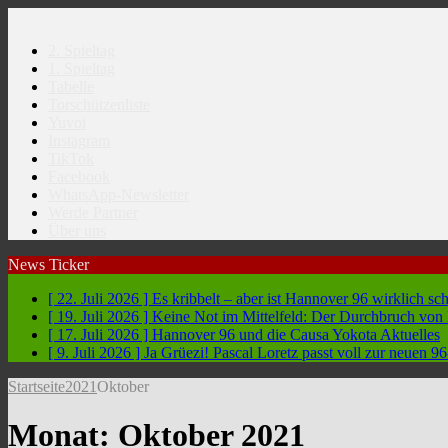
2. Spieltag
1. Spieltag
Tabelle
Torschützenliste
Yuvoi
Instagram
TikTok
Facebook
WhatsApp-Newsletter
Werde Partner
Über uns
News Ticker
[ 22. Juli 2026 ]
Es kribbelt – aber ist Hannover 96 wirklich sc
[ 19. Juli 2026 ]
Keine Not im Mittelfeld: Der Durchbruch vo
[ 17. Juli 2026 ]
Hannover 96 und die Causa Yokota
Aktuelles
[ 9. Juli 2026 ]
Ja Grüezi! Pascal Loretz passt voll zur neuen
Startseite
2021
Oktober
Monat:
Oktober 2021