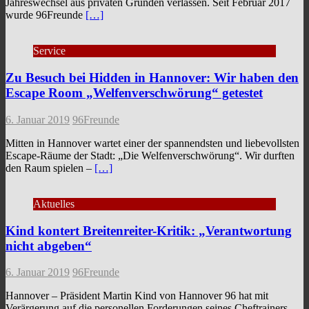
Jahreswechsel aus privaten Gründen verlassen. Seit Februar 2017
wurde 96Freunde
[…]
Service
Zu Besuch bei Hidden in Hannover: Wir haben den
Escape Room „Welfenverschwörung“ getestet
6. Januar 2019
96Freunde
Mitten in Hannover wartet einer der spannendsten und liebevollsten
Escape-Räume der Stadt: „Die Welfenverschwörung“. Wir durften
den Raum spielen –
[…]
Aktuelles
Kind kontert Breitenreiter-Kritik: „Verantwortung
nicht abgeben“
6. Januar 2019
96Freunde
Hannover – Präsident Martin Kind von Hannover 96 hat mit
Verärgerung auf die personellen Forderungen seines Cheftrainers