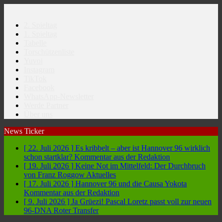
2. Spieltag
1. Spieltag
Tabelle
Torschützenliste
Yuvoi
Instagram
TikTok
Facebook
WhatsApp-Newsletter
Werde Partner
Über uns
News Ticker
[ 22. Juli 2026 ]
Es kribbelt – aber ist Hannover 96 wirklich
schon startklar?
Kommentar aus der Redaktion
[ 19. Juli 2026 ]
Keine Not im Mittelfeld: Der Durchbruch
von Franz Roggow
Aktuelles
[ 17. Juli 2026 ]
Hannover 96 und die Causa Yokota
Kommentar aus der Redaktion
[ 9. Juli 2026 ]
Ja Grüezi! Pascal Loretz passt voll zur neuen
96-DNA
Roter Transfer