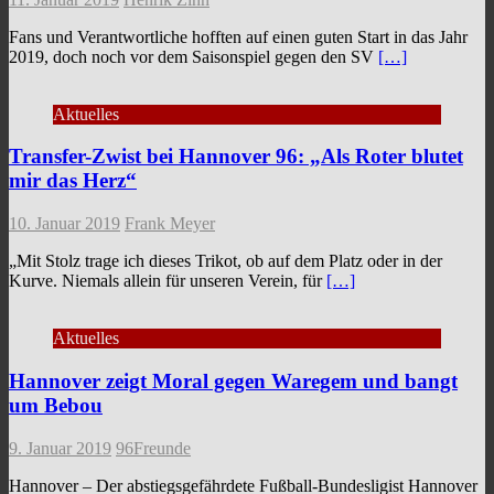
Fans und Verantwortliche hofften auf einen guten Start in das Jahr
2019, doch noch vor dem Saisonspiel gegen den SV
[…]
Aktuelles
Transfer-Zwist bei Hannover 96: „Als Roter blutet
mir das Herz“
10. Januar 2019
Frank Meyer
„Mit Stolz trage ich dieses Trikot, ob auf dem Platz oder in der
Kurve. Niemals allein für unseren Verein, für
[…]
Aktuelles
Hannover zeigt Moral gegen Waregem und bangt
um Bebou
9. Januar 2019
96Freunde
Hannover – Der abstiegsgefährdete Fußball-Bundesligist Hannover