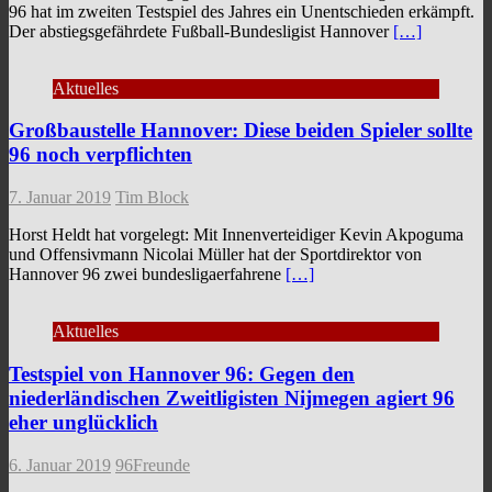
96 hat im zweiten Testspiel des Jahres ein Unentschieden erkämpft.
Der abstiegsgefährdete Fußball-Bundesligist Hannover
[…]
Aktuelles
Großbaustelle Hannover: Diese beiden Spieler sollte
96 noch verpflichten
7. Januar 2019
Tim Block
Horst Heldt hat vorgelegt: Mit Innenverteidiger Kevin Akpoguma
und Offensivmann Nicolai Müller hat der Sportdirektor von
Hannover 96 zwei bundesligaerfahrene
[…]
Aktuelles
Testspiel von Hannover 96: Gegen den
niederländischen Zweitligisten Nijmegen agiert 96
eher unglücklich
6. Januar 2019
96Freunde