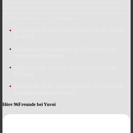
Die Transferphase bei Hannover 96 verläuft ruhig und geordnet.
Keine Spur von Enten oder sonstigen Ungereimtheiten. All das
spricht für die Arbeit, die aktuell hinter den Kulissen geleistet wird.
Eine Personalie wird in den vergangenen
[...]
Ja Grüezi! Pascal Loretz passt voll zur neuen
96-DNA
Transfers bei Hannover 96: Bitte nicht auf
Biegen und Brechen
Auf Tresoldis Spuren: Taycan Etcibasi im
Portrait
Hannover 96 im Transfercheck: Wo wirklich
Handlungsbedarf besteht
Höre 96Freunde bei Yuvoi