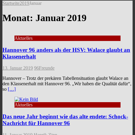
Startseite
2019
Januar
Monat:
Januar 2019
Aktuelles
Hannover 96 anders als der HSV: Walace glaubt an
Klassenerhalt
13. Januar 2019
96Freunde
Hannover – Trotz der prekären Tabellensituation glaubt Walace an
den Klassenerhalt mit Hannover 96. „Wir haben die Qualität dafür“,
so
[…]
Aktuelles
Das neue Jahr beginnt wie das alte endete: Schock-
Nachricht für Hannover 96
11. Januar 2019
Henrik Zinn