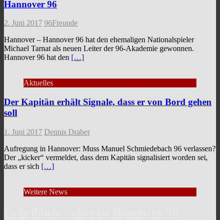
Hannover 96
2. Juni 2017
96Freunde
Hannover – Hannover 96 hat den ehemaligen Nationalspieler
Michael Tarnat als neuen Leiter der 96-Akademie gewonnen.
Hannover 96 hat den
[…]
Aktuelles
Der Kapitän erhält Signale, dass er von Bord gehen
soll
1. Juni 2017
Dennis Draber
Aufregung in Hannover: Muss Manuel Schmiedebach 96 verlassen?
Der „kicker“ vermeldet, dass dem Kapitän signalisiert worden sei,
dass er sich
[…]
Weitere News
Es kribbelt – aber ist Hannover 96