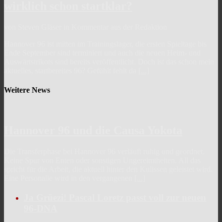
wirklich schon startklar?
von Steven Gläser in Kommentar aus der Redaktion
Hannover 96 ist mitten im Trainingslager, die ersten Spieltage bis
Ende September sind terminiert und auch die neuen Heim- und
Auswärtstrikots sind bereits veröffentlicht. Doch ist das schon mein
aktuelles, startbereites 96? Gefühlt fehlt da
[...]
Weitere News
Hannover 96 und die Causa Yokota
Die Transferphase bei Hannover 96 verläuft ruhig und geordnet.
Keine Spur von Enten oder sonstigen Ungereimtheiten. All das
spricht für die Arbeit, die aktuell hinter den Kulissen geleistet wird.
Eine Personalie wird in den vergangenen
[...]
Ja Grüezi! Pascal Loretz passt voll zur neuen
96-DNA