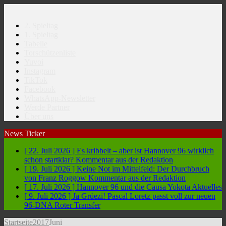
2. Spieltag
1. Spieltag
Tabelle
Torschützenliste
Yuvoi
Instagram
TikTok
Facebook
WhatsApp-Newsletter
Werde Partner
Über uns
News Ticker
[ 22. Juli 2026 ]
Es kribbelt – aber ist Hannover 96 wirklich
schon startklar?
Kommentar aus der Redaktion
[ 19. Juli 2026 ]
Keine Not im Mittelfeld: Der Durchbruch
von Franz Roggow
Kommentar aus der Redaktion
[ 17. Juli 2026 ]
Hannover 96 und die Causa Yokota
Aktuelles
[ 9. Juli 2026 ]
Ja Grüezi! Pascal Loretz passt voll zur neuen
96-DNA
Roter Transfer
Startseite
2017
Juni