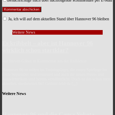
Benachrichtige mich über nachfolgende Kommentare per E-Mail
Ja, ich will auf dem aktuellen Stand über Hannover 96 bleiben
Weitere News
Es kribbelt – aber ist Hannover 96
wirklich schon startklar?
von Steven Gläser in Kommentar aus der Redaktion
Hannover 96 ist mitten im Trainingslager, die ersten Spieltage bis
Ende September sind terminiert und auch die neuen Heim- und
Auswärtstrikots sind bereits veröffentlicht. Doch ist das schon mein
aktuelles, startbereites 96? Gefühlt fehlt da
[...]
Weitere News
Hannover 96 und die Causa Yokota