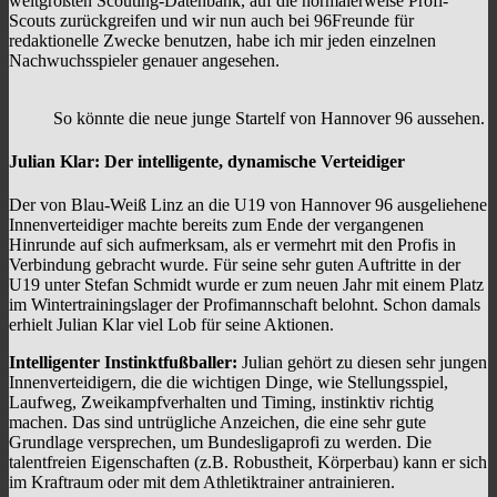
weltgrößten Scouting-Datenbank, auf die normalerweise Profi-
Scouts zurückgreifen und wir nun auch bei 96Freunde für
redaktionelle Zwecke benutzen, habe ich mir jeden einzelnen
Nachwuchsspieler genauer angesehen.
So könnte die neue junge Startelf von Hannover 96 aussehen.
Julian Klar:
Der intelligente, dynamische Verteidiger
Der von Blau-Weiß Linz an die U19 von Hannover 96 ausgeliehene
Innenverteidiger machte bereits zum Ende der vergangenen
Hinrunde auf sich aufmerksam, als er vermehrt mit den Profis in
Verbindung gebracht wurde. Für seine sehr guten Auftritte in der
U19 unter Stefan Schmidt wurde er zum neuen Jahr mit einem Platz
im Wintertrainingslager der Profimannschaft belohnt. Schon damals
erhielt Julian Klar viel Lob für seine Aktionen.
Intelligenter Instinktfußballer:
Julian gehört zu diesen sehr jungen
Innenverteidigern, die die wichtigen Dinge, wie Stellungsspiel,
Laufweg, Zweikampfverhalten und Timing, instinktiv richtig
machen. Das sind untrügliche Anzeichen, die eine sehr gute
Grundlage versprechen, um Bundesligaprofi zu werden. Die
talentfreien Eigenschaften (z.B. Robustheit, Körperbau) kann er sich
im Kraftraum oder mit dem Athletiktrainer antrainieren.