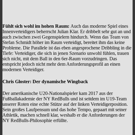
Fühlt sich wohl im hohen Raum:
Auch das moderne Spiel eines
Innenverteidigers beherrscht Julian Klar. Er dribbelt sehr gut an und
auch zwischen zwei Gegenspielern hindurch. Wenn das Team von
Stefan Schmidt höher im Raum verteidigt, bereitet ihm das keine
Probleme. Die Parallele ist das eben angesprochene Dribbling in die
Tiefe: Verteidiger, die sich in jenen Szenario unwohl fühlen, trauen
sich nicht, mit dem Ball in den 6er-Raum vorzudringen. Das
entspricht jedoch nicht mehr dem Anforderungsprofil an einen
modernen Verteidiger.
Chris Gloster:
Der dynamische Wingback
Der amerikanische U20-Nationalspieler kam 2017 aus der
Fußballakademie der NY RedBulls und ist seitdem im U19-Team
unserer Roten eine echte Stütze auf der linken Verteidigerposition.
Sein großes Laufpensum und das hohe Tempo, gepaart mit seiner
Athletik, machen schnell klar, weshalb er die Anforderungen der
NY RedBulls-Philosophie erfüllte.