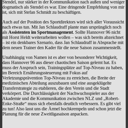
Stendel, nur stärker in der Kommunikation nach außen und weniger
dogmatisch als Stendel es war. Eine dringende Empfehlung von mir
ist, sich mit Stefan Schmidt zu beschäftigen.
Auch auf der Position des Sportdirektors wird sich aller Voraussicht
nach etwas tun. Mit Jan Schlaudraff plante man ursprünglich noch
als
Assistenten im Sportmanagement
. Sollte Hannover 96 nicht
mit Horst Heldt weiterarbeiten wollen – was sich bereits abzeichnet
– ist ein denkbares Szenario, dass Jan Schlaudraff in Absprache mit
dem neuen Trainer den Kader für die neue Saison zusammenstellt.
Unabhängig von Namen ist es aber von besonderer Wichtigkeit,
dass Hannover 96 aus dieser chaotischen Saison gelernt hat. Es
muss der Anspruch sein, Trainingsplätze auf Top-Niveau zu haben,
im Bereich Ernährungssteuerung mit Fokus auf
Verletzungsprävention Top-Niveau zu erreichen, die Breite der
medizinischen Abteilung auszubauen und eine ausgeklügelte
Transferstrategie zu etablieren, die den Verein und die Stadt
verkörpert. Die Durchlässigkeit der Nachwuchsspieler aus der
Akademie und die Kommunikation zwischen NLZ und „Robert-
Enke-Straße“ muss sich ebenfalls deutlich verbessern. Es gibt viel
zu tun! Also lasst uns die Ärmel hochkrempeln und schon jetzt die
Planung für die neue Zweitligasaison anpacken.