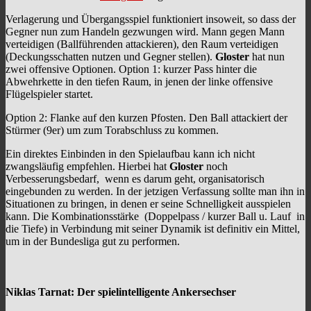
Verlagerung und Übergangsspiel funktioniert insoweit, so dass der
Gegner nun zum Handeln gezwungen wird. Mann gegen Mann
verteidigen (Ballführenden attackieren), den Raum verteidigen
(Deckungsschatten nutzen und Gegner stellen).
Gloster
hat nun
zwei offensive Optionen. Option 1: kurzer Pass hinter die
Abwehrkette in den tiefen Raum, in jenen der linke offensive
Flügelspieler startet.
Option 2: Flanke auf den kurzen Pfosten. Den Ball attackiert der
Stürmer (9er) um zum Torabschluss zu kommen.
Ein direktes Einbinden in den Spielaufbau kann ich nicht
zwangsläufig empfehlen. Hierbei hat
Gloster
noch
Verbesserungsbedarf, wenn es darum geht, organisatorisch
eingebunden zu werden. In der jetzigen Verfassung sollte man ihn in
Situationen zu bringen, in denen er seine Schnelligkeit ausspielen
kann. Die Kombinationsstärke (Doppelpass / kurzer Ball u. Lauf in
die Tiefe) in Verbindung mit seiner Dynamik ist definitiv ein Mittel,
um in der Bundesliga gut zu performen.
Niklas Tarnat:
Der spielintelligente Ankersechser