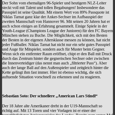
Der Sohn vom ehemaligen 96-Spieler und heutigem NLZ-Leiter
steckt voll mit Talent und tollen Begabungen! Insbesondere das
Passspiel ist seine Qualität. Mit einem Wert von 89% Passquote ist
Niklas Tarnat ganz klar der Anker-Sechser im Aufbauspiel der
zweiten Mannschaft von Hannover 96. Mit seinen 20 Jahren hat er
auch schon einiges an Erfahrung gesammelt. Einige Spiele in der
Youth-League (Champions League der Junioren) für den FC Bayern
München stehen zu Buche. Die Möglichkeit, sich mit den Besten
der Besten in der eigenen Altersklasse messen zu können, hat nicht
jeder Fußballer. Niklas Tarnat hat nicht nur ein sehr gutes Passspiel
und Auge für Mitspieler, sondern auch für Muster beim Gegner.
Wenn sich ein entfernter Raum eröffnet, chipt er den Ball mit Druck
durch das Zentrum hinter die gegnerischen Sechser oder zwischen
die Innenverteidiger (das nennt man auch „filtrierter Pass“). Aber
auch der lange Ball auf den Außenspieler und zeitgleich hinter die
Kette gelingt ihm fast immer. Hier ist ebenso wichtig, die sich
auftuende Situation vorschnell zu erkennen und zu reagieren.
Sebastian Soto:
Der schnellere „American Lars Stindl“
Der 18 Jahre alte Amerikaner dreht in der U19-Mannschaft so
richtig auf. Mit 13 Toren und vier Vorlagen ist er einer der