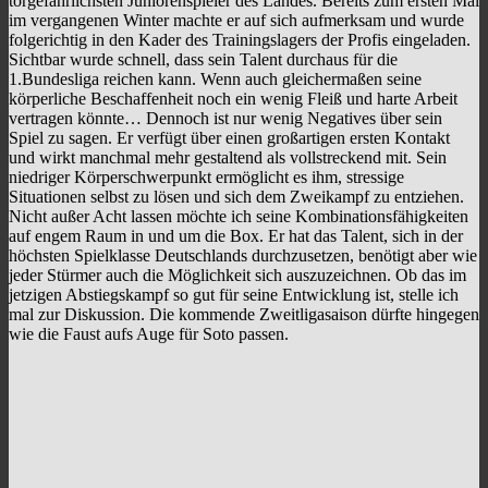
torgefährlichsten Juniorenspieler des Landes. Bereits zum ersten Mal
im vergangenen Winter machte er auf sich aufmerksam und wurde
folgerichtig in den Kader des Trainingslagers der Profis eingeladen.
Sichtbar wurde schnell, dass sein Talent durchaus für die
1.Bundesliga reichen kann. Wenn auch gleichermaßen seine
körperliche Beschaffenheit noch ein wenig Fleiß und harte Arbeit
vertragen könnte… Dennoch ist nur wenig Negatives über sein
Spiel zu sagen. Er verfügt über einen großartigen ersten Kontakt
und wirkt manchmal mehr gestaltend als vollstreckend mit. Sein
niedriger Körperschwerpunkt ermöglicht es ihm, stressige
Situationen selbst zu lösen und sich dem Zweikampf zu entziehen.
Nicht außer Acht lassen möchte ich seine Kombinationsfähigkeiten
auf engem Raum in und um die Box. Er hat das Talent, sich in der
höchsten Spielklasse Deutschlands durchzusetzen, benötigt aber wie
jeder Stürmer auch die Möglichkeit sich auszuzeichnen. Ob das im
jetzigen Abstiegskampf so gut für seine Entwicklung ist, stelle ich
mal zur Diskussion. Die kommende Zweitligasaison dürfte hingegen
wie die Faust aufs Auge für Soto passen.