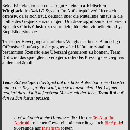
Seine Fähigkeiten passen sehr gut zu einem
athletischen
Wingback
im 3-4-1-2 System. Im Aufbauspiel verhält er sich
offensiv, da er sich traut, deutlich über die Mittellinie hinaus in die
Hälfte des Gegners einzudringen. Um diese signifikante Szenerie im
Spiel des
Chris Gloster
zu vermitteln, hier eine virtuelle Step-by-
Step Bilderstrecke:
Typischer Bewegungsablauf eines Wingbacks in der Bundesliga:
Offensiver Laufweg in die gegnerische Hälfte um zonal im
bestimmten Szenario eine Überzahl generieren zu können. Team
Rot wird das spiel gleich verlagern, oder das Pressing des Gegners
anders bekämpfen.
Team Rot
verlagert das Spiel auf die linke Außenbahn, wo
Gloster
nun in die Tiefe sprinten wird, um sich anzubieten. Der Gegner
reagiert darauf mit defensivem Muster mit der Idee,
Team Rot
auf
den Außen fest zu pressen.
Lust auf noch mehr Hannover 96?
Unsere
96-App für
Android
im neuen Gewand und neuerdings auch
für Apple
!
96Freunde auf
Instagram
folgen