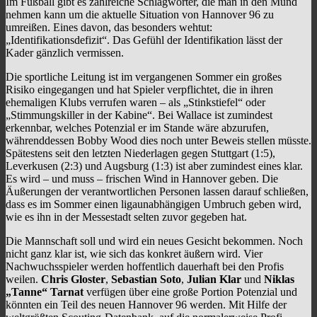
Im Fußball gibt es zahlreiche Schlagwörter, die man in den Mund
nehmen kann um die aktuelle Situation von Hannover 96 zu
umreißen. Eines davon, das besonders wehtut:
„Identifikationsdefizit“. Das Gefühl der Identifikation lässt der
Kader gänzlich vermissen.
Die sportliche Leitung ist im vergangenen Sommer ein großes
Risiko eingegangen und hat Spieler verpflichtet, die in ihren
ehemaligen Klubs verrufen waren – als „Stinkstiefel“ oder
„Stimmungskiller in der Kabine“. Bei Wallace ist zumindest
erkennbar, welches Potenzial er im Stande wäre abzurufen,
währenddessen Bobby Wood dies noch unter Beweis stellen müsste.
Spätestens seit den letzten Niederlagen gegen Stuttgart (1:5),
Leverkusen (2:3) und Augsburg (1:3) ist aber zumindest eines klar.
Es wird – und muss – frischen Wind in Hannover geben. Die
Äußerungen der verantwortlichen Personen lassen darauf schließen,
dass es im Sommer einen ligaunabhängigen Umbruch geben wird,
wie es ihn in der Messestadt selten zuvor gegeben hat.
Die Mannschaft soll und wird ein neues Gesicht bekommen. Noch
nicht ganz klar ist, wie sich das konkret äußern wird. Vier
Nachwuchsspieler werden hoffentlich dauerhaft bei den Profis
weilen.
Chris Gloster
,
Sebastian Soto
,
Julian Klar
und
Niklas
„Tanne“ Tarnat
verfügen über eine große Portion Potenzial und
könnten ein Teil des neuen Hannover 96 werden. Mit Hilfe der