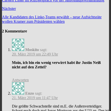
Carsten Linke im Kurzgespräch vor der Jahreshauptversammlung
Nächster
Alle Kandidaten des Linke-Teams gewählt – neue Aufsichtsräte
wollen Kramer zum Präsidenten wählen
2 Kommentare
Moskito
sagt:
20. März 2019 um 22:49 Uhr
Moin, ich bin ein wenig verwirrt habt ihr Justin Neiß
nicht auf den Zettel?
Antworten
Enzo
sagt:
21. März 2019 um 11:47 Uhr
Die größte Schwachstelle sind m.E. die Außenverteidiger.
Schaut euch doch mal Jonas Morisson aus der U23 an. Der ist