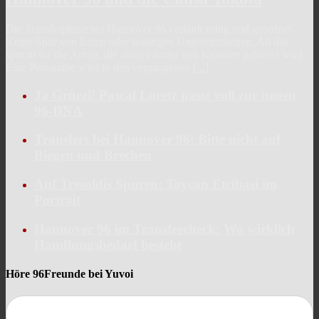
Die Transferphase bei Hannover 96 verläuft ruhig und geordnet.
Keine Spur von Enten oder sonstigen Ungereimtheiten. All das
spricht für die Arbeit, die aktuell hinter den Kulissen geleistet wird.
Eine Personalie wird in den vergangenen
[...]
Ja Grüezi! Pascal Loretz passt voll zur neuen
96-DNA
Transfers bei Hannover 96: Bitte nicht auf
Biegen und Brechen
Auf Tresoldis Spuren: Taycan Etcibasi im
Portrait
Hannover 96 im Transfercheck: Wo wirklich
Handlungsbedarf besteht
Höre 96Freunde bei Yuvoi