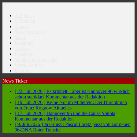
2. Spieltag
1. Spieltag
Tabelle
Torschützenliste
Yuvoi
Instagram
TikTok
Facebook
WhatsApp-Newsletter
Werde Partner
Über uns
News Ticker
[ 22. Juli 2026 ]
Es kribbelt – aber ist Hannover 96 wirklich
schon startklar?
Kommentar aus der Redaktion
[ 19. Juli 2026 ]
Keine Not im Mittelfeld: Der Durchbruch
von Franz Roggow
Aktuelles
[ 17. Juli 2026 ]
Hannover 96 und die Causa Yokota
Kommentar aus der Redaktion
[ 9. Juli 2026 ]
Ja Grüezi! Pascal Loretz passt voll zur neuen
96-DNA
Roter Transfer