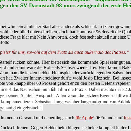
egen den SV Darmstadt 98 muss zwingend der erste Hei
abei wäre ein ähnlicher Start alles andere als schlecht. Letzterer gewann
ohl jeder blind unterschreiben, doch hat Hannover 96 derzeit die Qua
iese Frage klar mit Nein Antworten, doch fest steht aktuell nur eins: 
Motto.
Spieler für uns, sowohl auf dem Platz als auch außerhalb des Platzes.“
tartelf rücken könnte. Hier bietet sich das kommende Spiel sehr gut an
wird und somit wäre die Rolle als Sechser wieder frei. Hier kommt Baka
enn man die letzten beiden Heimspiele der zurückliegenden Saison betra
rt hat. Zweiter Innenverteidiger dürfte wohl Josip Elez sein. Bei insge
te von knapp über 60 Prozent gehört er zu den besten Defensivspieler
umeist das Nachsehen, nun fehlt ihm die Praxis. Dabei machte der 32-J
gen seinen Startelf-Anspruch. Allen voran die letztere Eigenschaft wird
r komplementieren. Sebastian Jung, welcher lange aufgrund von Addukto
ngenauigkeit gebraucht.
im neuen Gewand und neuerdings auch
für Apple
! 96Freunde auf
Ins
cksch freuen. Gegen Heidenheim hingen sie beide komplett in der Lu