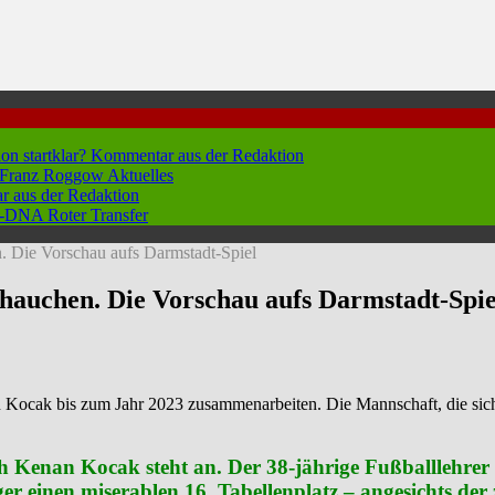
hon startklar?
Kommentar aus der Redaktion
n Franz Roggow
Aktuelles
 aus der Redaktion
 96-DNA
Roter Transfer
. Die Vorschau aufs Darmstadt-Spiel
hauchen. Die Vorschau aufs Darmstadt-Spie
n Kocak bis zum Jahr 2023 zusammenarbeiten. Die Mannschaft, die sich 
 Kenan Kocak steht an. Der 38-jährige Fußballlehrer w
ger einen miserablen 16. Tabellenplatz – angesichts der 