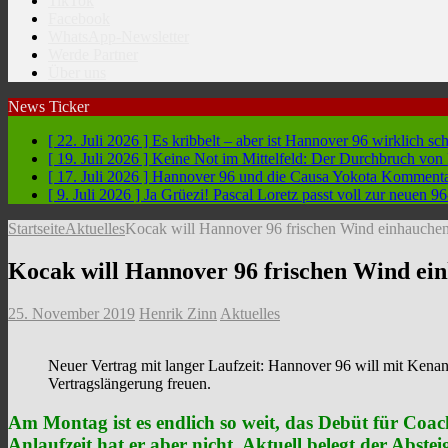
TikTok
Facebook
WhatsApp-Newsletter
Werde Partner
Über uns
News Ticker
[ 22. Juli 2026 ]
Es kribbelt – aber ist Hannover 96 wirklich sc
[ 19. Juli 2026 ]
Keine Not im Mittelfeld: Der Durchbruch vo
[ 17. Juli 2026 ]
Hannover 96 und die Causa Yokota
Kommentar
[ 9. Juli 2026 ]
Ja Grüezi! Pascal Loretz passt voll zur neuen
Startseite
Aktuelles
Kocak will Hannover 96 frischen Wind einhauchen
Kocak will Hannover 96 frischen Wind ein
25. November 2019
Henrik Zinn
Aktuelles
Neuer Vertrag mit langer Laufzeit: Hannover 96 will mit Kena
Vertragslängerung freuen.
Am Montag ist es endlich so weit, das Debüt für Coach
Anlaufzeit hat er aber nicht. Aktuell belegt der Abstei