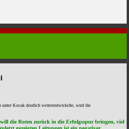
l
unter Kocak deutlich weiterentwickelte, wird die
ill die Roten zurück in die Erfolgsspur bringen, viel
zuletzt gezeigten Leitungen ist ein negativer