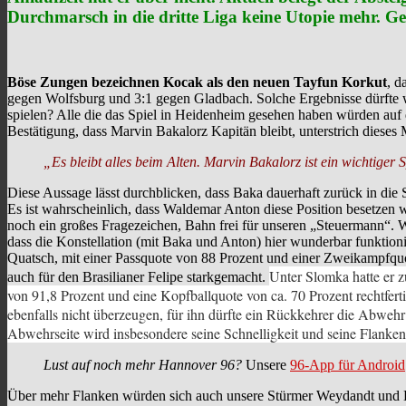
Durchmarsch in die dritte Liga keine Utopie mehr. G
Böse Zungen bezeichnen Kocak als den neuen Tayfun Korkut
, d
gegen Wolfsburg und 3:1 gegen Gladbach. Solche Ergebnisse dürfte w
spielen? Alle die das Spiel in Heidenheim gesehen haben würden auf d
Bestätigung, dass Marvin Bakalorz Kapitän bleibt, unterstrich dieses 
„Es bleibt alles beim Alten. Marvin Bakalorz ist ein wichtiger 
Diese Aussage lässt durchblicken, dass Baka dauerhaft zurück in die S
Es ist wahrscheinlich, dass Waldemar Anton diese Position besetzen 
noch ein großes Fragezeichen, Bahn frei für unseren „Steuermann“. W
dass die Konstellation (mit Baka und Anton) hier wunderbar funktionie
Quatsch, mit einer Passquote von 88 Prozent und einer Zweikampfquo
Unter Slomka hatte er z
auch für den Brasilianer Felipe starkgemacht.
von 91,8 Prozent und eine Kopfballquote von ca. 70 Prozent rechtferti
ebenfalls nicht überzeugen, für ihn dürfte ein Rückkehrer die Abweh
Abwehrseite wird insbesondere seine Schnelligkeit und seine Flanke
Lust auf noch mehr Hannover 96?
Unsere
96-App für Android
Über mehr Flanken würden sich auch unsere Stürmer Weydandt und Du