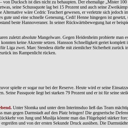
von Ducksch ist dies nicht zu behaupten. Der ehemalige „Mister 100 
etwas, seine Schussquote lag bei 15 Prozent und auch seine Zweikämpfe
e Alternative wäre Cedric Teuchert gewesen, er verletzte sich jedoch 
alles gute und eine schnelle Genesung, Cedi! Henne hingegen ist geset
Abstand beste Hannoveraner. In seiner Rückwärtsbewegung hat er beispi
tze waren zuletzt absolute Mangelware. Gegen Heidenheim probierte m
d konnten keine Akzente setzen. Hansson Schnelligkeit geriet komplett 
r Liga zwei. Marc Stendera dürfte mit ziemlicher Sicherheit zurück in di
zurück ins Rampenlicht rücken.
vor spielte er sogar nur bei der Reserve. Heute wird er seine Einsatz
. Seine Passquote liegt bei starken 79 Prozent und er ist für seine steil
gebend.
Unter Slomka und unter dem Interimsduo ließ das Team mächtig
 man gegen Darmstadt auf den Platz bringen! Die gegnerische Defensive
 Rückkehr von Jung und Muslija könnte man das Flügelspiel stärker forci
e ergreifen und von der ersten Sekunde Druck ausüben. Die Darmstädte