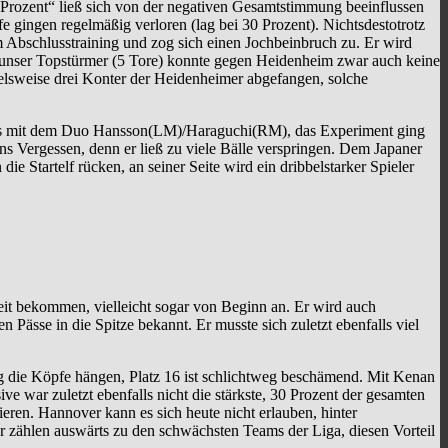
Prozent“ ließ sich von der negativen Gesamtstimmung beeinflussen
 gingen regelmäßig verloren (lag bei 30 Prozent). Nichtsdestotrotz
im Abschlusstraining und zog sich einen Jochbeinbruch zu. Er wird
zt, unser Topstürmer (5 Tore) konnte gegen Heidenheim zwar auch keine
elsweise drei Konter der Heidenheimer abgefangen, solche
an es mit dem Duo Hansson(LM)/Haraguchi(RM), das Experiment ging
ins Vergessen, denn er ließ zu viele Bälle verspringen. Dem Japaner
e Startelf rücken, an seiner Seite wird ein dribbelstarker Spieler
zeit bekommen, vielleicht sogar von Beginn an. Er wird auch
en Pässe in die Spitze bekannt. Er musste sich zuletzt ebenfalls viel
 die Köpfe hängen, Platz 16 ist schlichtweg beschämend. Mit Kenan
 war zuletzt ebenfalls nicht die stärkste, 30 Prozent der gesamten
eren. Hannover kann es sich heute nicht erlauben, hinter
r zählen auswärts zu den schwächsten Teams der Liga, diesen Vorteil