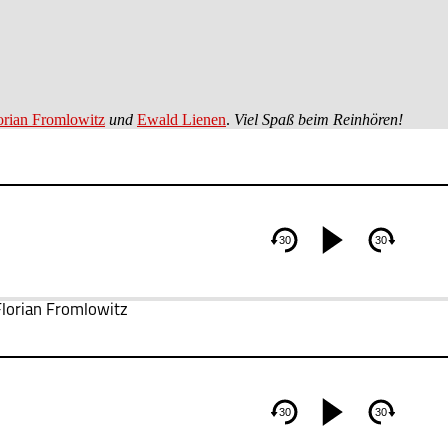
orian Fromlowitz
und
Ewald Lienen
.
Viel Spaß beim Reinhören!