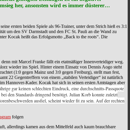
msieg her, ansonsten wird es immer düsterer…
 seine ersten beiden Spiele als 96-Trainer, unter dem Strich hieß es 3:1
lität um den SV Darmstadt und den FC St. Pauli an die Wand zu
Unter Kocak heißt das Erfolgsmotto „Back to the roots“. Die
, denn mit Marcel Franke fällt ein etatmäßiger Innenverteidiger weg.
lorz wieder ins Spiel. Hinter einem Einsatz von Dennis Aogo steht
chtet (1:0 gegen Mainz und 3:0 gegen Freiburg), stellt man fest,
samt 22 Gegentreffern von einem „stabilen Verteidiger“ ist natürlich
 im Hannover-Kader. Kocak hat sich in seinen ersten Amtstagen aber
ährige gar keinen schlechten Eindruck, eine durchschnitts-Passquote
 bei den Standards dringend benötigt. Julian Korb konnte zuletzt
renbeschwerden ausfiel, scheint wieder fit zu sein. Auf der rechten
tagram
folgen
ft, allerdings kamen aus dem Mittelfeld auch kaum brauchbare