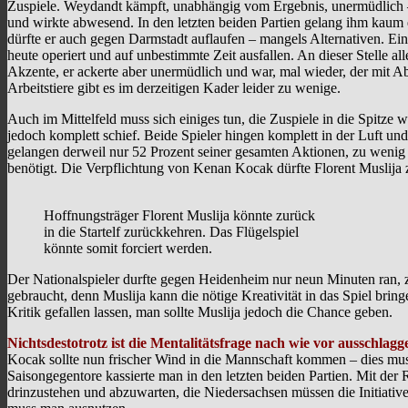
Zuspiele. Weydandt kämpft, unabhängig vom Ergebnis, unermüdlich – 
und wirkte abwesend. In den letzten beiden Partien gelang ihm kaum 
dürfte er auch gegen Darmstadt auflaufen – mangels Alternativen. Ein
heute operiert und auf unbestimmte Zeit ausfallen. An dieser Stelle 
Akzente, er ackerte aber unermüdlich und war, mal wieder, der mit 
Arbeitstiere gibt es im derzeitigen Kader leider zu wenige.
Auch im Mittelfeld muss sich einiges tun, die Zuspiele in die Spi
jedoch komplett schief. Beide Spieler hingen komplett in der Luft un
gelangen derweil nur 52 Prozent seiner gesamten Aktionen, zu wenig fü
benötigt. Die Verpflichtung von Kenan Kocak dürfte Florent Muslija 
Hoffnungsträger Florent Muslija könnte zurück
in die Startelf zurückkehren. Das Flügelspiel
könnte somit forciert werden.
Der Nationalspieler durfte gegen Heidenheim nur neun Minuten ran, zu
gebraucht, denn Muslija kann die nötige Kreativität in das Spiel bringen
Kritik gefallen lassen, man sollte Muslija jedoch die Chance geben.
Nichtsdestotrotz ist die Mentalitätsfrage nach wie vor ausschlag
Kocak sollte nun frischer Wind in die Mannschaft kommen – dies muss
Saisongegentore kassierte man in den letzten beiden Partien. Mit der
drinzustehen und abzuwarten, die Niedersachsen müssen die Initiativ