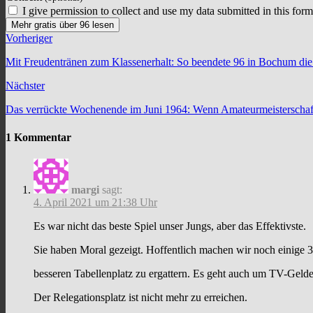
I give permission to collect and use my data submitted in this form
Mehr gratis über 96 lesen
Vorheriger
Mit Freudentränen zum Klassenerhalt: So beendete 96 in Bochum die
Nächster
Das verrückte Wochenende im Juni 1964: Wenn Amateurmeisterschaft
1 Kommentar
margi
sagt:
4. April 2021 um 21:38 Uhr
Es war nicht das beste Spiel unser Jungs, aber das Effektivste.
Sie haben Moral gezeigt. Hoffentlich machen wir noch einige 
besseren Tabellenplatz zu ergattern. Es geht auch um TV-Gelde
Der Relegationsplatz ist nicht mehr zu erreichen.