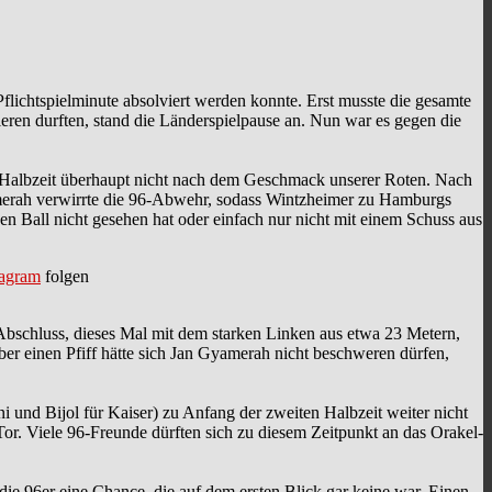
ichtspielminute absolviert werden konnte. Erst musste die gesamte
eren durften, stand die Länderspielpause an. Nun war es gegen die
te Halbzeit überhaupt nicht nach dem Geschmack unserer Roten. Nach
yamerah verwirrte die 96-Abwehr, sodass Wintzheimer zu Hamburgs
 Ball nicht gesehen hat oder einfach nur nicht mit einem Schuss aus
tagram
folgen
Abschluss, dieses Mal mit dem starken Linken aus etwa 23 Metern,
er einen Pfiff hätte sich Jan Gyamerah nicht beschweren dürfen,
 und Bijol für Kaiser) zu Anfang der zweiten Halbzeit weiter nicht
or. Viele 96-Freunde dürften sich zu diesem Zeitpunkt an das Orakel-
die 96er eine Chance, die auf dem ersten Blick gar keine war. Einen