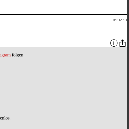
tagram
folgen
nlos.