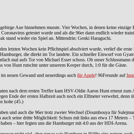
ebirge Aue hinnehmen musste. Vier Wochen, in denen keine einzige Pfl
oronavirus getestet wurde und als die 96er dann endlich wieder traini
k stand wieder ein Spiel an. Mittendrin: Genki Haraguchi.
n letzten Wochen kein Pflichtspiel absolviert wurde, verlief die ers
r Hamburger, die direkt im Tor landete. Ein schneller Einwurf von G
nfach mal aufs Tor von Michael Esser schoss. Ob unser Schlussmann den
ss von Hunt rutschte unter unserem Keeper durch, 1:0 für die Gäste.
im neuen Gewand und neuerdings auch
für Apple
! 96Freunde auf
Ins
inuten nach dem ersten Treffer kam HSV-Oldie Aaron Hunt erneut zum 
gen Ende der ersten Halbzeit auch noch ein Elfmeter verwehrt, denn üb
 holte (45.)
haben und auch die 96er trotz zweier Wechsel (Doumbouya für Sulejmani
auch seine dritte Möglichkeit: Schuss mit links aus etwa 17 Metern – T
haben – hier fegten uns die Hamburger mit 4:0 aus der HDI-Arena.
nnover nicht viel, aber genau wie Hamburg in Hälfte eins nutzen auch 