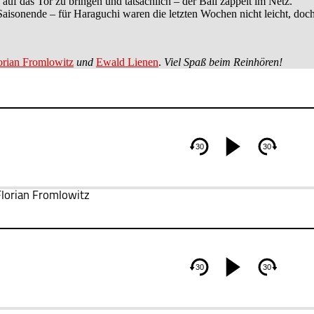
 auf das Tor zu bringen und tatsächlich – der Ball zappelt im Netz.
Saisonende – für Haraguchi waren die letzten Wochen nicht leicht, d
orian Fromlowitz
und
Ewald Lienen
.
Viel Spaß beim Reinhören!