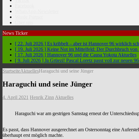
TikTok
Facebook
WhatsApp-Newsletter
Werde Partner
Über uns
News Ticker
[ 22. Juli 2026 ]
Es kribbelt – aber ist Hannover 96 wirklich sc
[ 19. Juli 2026 ]
Keine Not im Mittelfeld: Der Durchbruch vo
[ 17. Juli 2026 ]
Hannover 96 und die Causa Yokota
Aktuelles
[ 9. Juli 2026 ]
Ja Grüezi! Pascal Loretz passt voll zur neuen
Startseite
Aktuelles
Haraguchi und seine Jünger
Haraguchi und seine Jünger
4. April 2021
Henrik Zinn
Aktuelles
Haraguchi war am gestrigen Samstag erneut der Unterschiedssp
Es passt, dass Hannover ausgerechnet am Ostersonntag eine Auferst
überhaupt erst möglich machte.