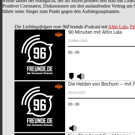
wurde landet bei Haraguchi, der im Sitzen probiert den Ball mit Links
Positiver Coronatest, Diskussionen um den auslaufenden Vertrag am 
führte seine Jünger zum Punkt gegen den Aufstiegsaspiranten.
Die Lieblingsfolgen vom 96Freunde-Podcast mit
Altin Lala
,
Fl