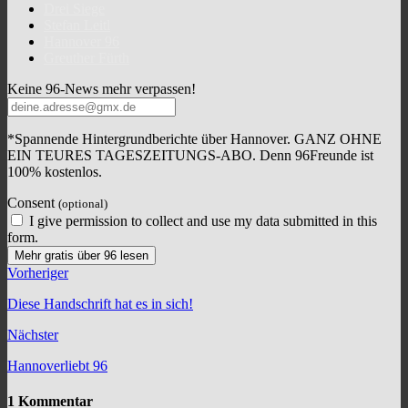
Drei Siege
Stefan Leitl
Hannover 96
Greuther Fürth
Keine 96-News mehr verpassen!
*Spannende Hintergrundberichte über Hannover. GANZ OHNE
EIN TEURES TAGESZEITUNGS-ABO. Denn 96Freunde ist
100% kostenlos.
Consent
(optional)
I give permission to collect and use my data submitted in this
form.
Mehr gratis über 96 lesen
Vorheriger
Diese Handschrift hat es in sich!
Nächster
Hannoverliebt 96
1 Kommentar