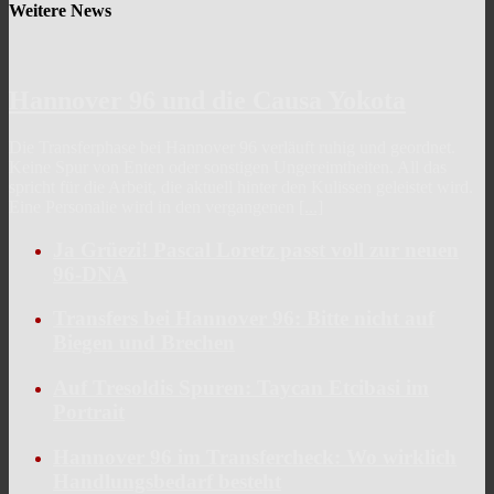
Weitere News
Hannover 96 und die Causa Yokota
Die Transferphase bei Hannover 96 verläuft ruhig und geordnet.
Keine Spur von Enten oder sonstigen Ungereimtheiten. All das
spricht für die Arbeit, die aktuell hinter den Kulissen geleistet wird.
Eine Personalie wird in den vergangenen
[...]
Ja Grüezi! Pascal Loretz passt voll zur neuen
96-DNA
Transfers bei Hannover 96: Bitte nicht auf
Biegen und Brechen
Auf Tresoldis Spuren: Taycan Etcibasi im
Portrait
Hannover 96 im Transfercheck: Wo wirklich
Handlungsbedarf besteht