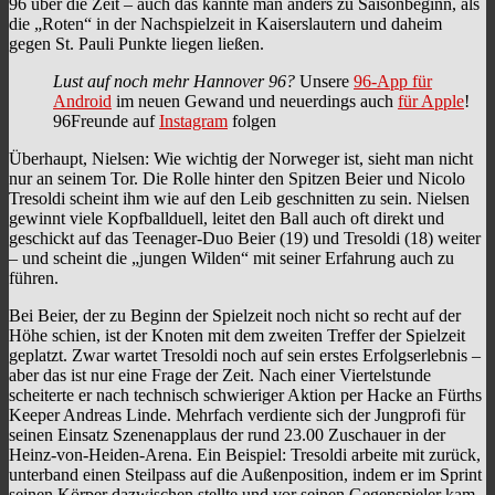
96 über die Zeit – auch das kannte man anders zu Saisonbeginn, als
die „Roten“ in der Nachspielzeit in Kaiserslautern und daheim
gegen St. Pauli Punkte liegen ließen.
Lust auf noch mehr Hannover 96?
Unsere
96-App für
Android
im neuen Gewand und neuerdings auch
für Apple
!
96Freunde auf
Instagram
folgen
Überhaupt, Nielsen: Wie wichtig der Norweger ist, sieht man nicht
nur an seinem Tor. Die Rolle hinter den Spitzen Beier und Nicolo
Tresoldi scheint ihm wie auf den Leib geschnitten zu sein. Nielsen
gewinnt viele Kopfballduell, leitet den Ball auch oft direkt und
geschickt auf das Teenager-Duo Beier (19) und Tresoldi (18) weiter
– und scheint die „jungen Wilden“ mit seiner Erfahrung auch zu
führen.
Bei Beier, der zu Beginn der Spielzeit noch nicht so recht auf der
Höhe schien, ist der Knoten mit dem zweiten Treffer der Spielzeit
geplatzt. Zwar wartet Tresoldi noch auf sein erstes Erfolgserlebnis –
aber das ist nur eine Frage der Zeit. Nach einer Viertelstunde
scheiterte er nach technisch schwieriger Aktion per Hacke an Fürths
Keeper Andreas Linde. Mehrfach verdiente sich der Jungprofi für
seinen Einsatz Szenenapplaus der rund 23.00 Zuschauer in der
Heinz-von-Heiden-Arena. Ein Beispiel: Tresoldi arbeite mit zurück,
unterband einen Steilpass auf die Außenposition, indem er im Sprint
seinen Körper dazwischen stellte und vor seinen Gegenspieler kam