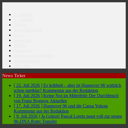
2. Spieltag
1. Spieltag
Tabelle
Torschützenliste
Yuvoi
Instagram
TikTok
Facebook
WhatsApp-Newsletter
Werde Partner
Über uns
News Ticker
[ 22. Juli 2026 ]
Es kribbelt – aber ist Hannover 96 wirklich
schon startklar?
Kommentar aus der Redaktion
[ 19. Juli 2026 ]
Keine Not im Mittelfeld: Der Durchbruch
von Franz Roggow
Aktuelles
[ 17. Juli 2026 ]
Hannover 96 und die Causa Yokota
Kommentar aus der Redaktion
[ 9. Juli 2026 ]
Ja Grüezi! Pascal Loretz passt voll zur neuen
96-DNA
Roter Transfer