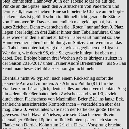
Sieg könnte sich Hannover 96 in der Tabelle sogar bis auf drei
Punkte an die Spitze, nach den Ausrutschern von Paderborn und
Darmstadt, heran schieben. Eine sich bietende Chance am Schopfe
packen – das ist gefühlt schon traditionell nicht gerade die Stärke
von Hannover 96. Dass es nun endlich mal geklappt hat, ist ein
gutes Zeichen. Denn zwar stehen die „Roten“ nur auf dem 9. Platz,
liegen aber lediglich drei Zähler hinter dem Tabellenführer. Ohne
alles wieder in den Himmel zu loben – aber es ist nunmal so: Die
Hannoveraner haben Tuchfühlung zur Spitze. Und wenn man das
als Tabellenneunter hat, zeigt dies, wie ausgeglichen die Liga ist.
Wer dann, wie derzeit 96, eine Siegesserie hinlegt, ist oben mit
dabei. Drei Erfolge binnen drei Wochen gab es übrigens zuletzt in
der Saison 2016/2017 unter Trainer André Breitenreiter – als 96-Fan
kennt man dieses Gefühl also schon gar nicht mehr.
Ebenfalls nicht 96-typisch: nach einem Rückschlag sofort die
passende Antwort zu finden. Als Afimico Pululu (81.) für die
Franken zum 1:1 ausglich, deutete alles auf einen verschenkten Sieg
hin – denn die 96er hatten beim Zwischenstand von 1:0, erzielt
durch einen Flachschuss von Maximilian Beier (52.) ins lange Eck,
zahlreiche aussichtreiche Konterchancen – verdaddelten aber das
mögliche 2:0. Versäumtes wäre nach der Partie das große Thema
gewesen. Doch Havard Nielsen, wie sein Coach ebenfalls ein
ehemaliger Fürther, köpfte nur fünf Minuten später nach starker
Flanke von Derrick Köhn zum 2:1 ein. Diesen Vorsprung brachte