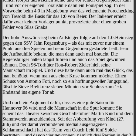
– und vor der eigenen Torauslinie dann ein Foulspiel zog. In der
Vorwoche beim 4:0 in Magdeburg war das vehemente Forechecking
von Tresoldi die Basis für das 1:0 von Beier. Der Italiener erhielt
dafür zwar keinen Vorlagenpunkt, provozierte aber einen groben
Fehler von Silas Gnaka.
Der hohe Auswärtssieg beim Aufsteiger folgte auf den 1:0-Heimsieg
gegen den SSV Jahn Regensburg – als das mit zuvor nur einem
Punkt aus drei Spielen und neun Gegentoren gestartete Leitl-Team
die Aufbauhilfe bekam, die man dann auch mal braucht. Die
Regensburger hätten längst führen und auch das Spiel gewinnen
können. Doch 96-Torhüter Ron-Robert Zieler hielt seine
Mannschaft im Spiel. Und diese hatte dann auch mal das Glück, das
man benötigt, wenn man aus einer Krise kommen möchte. Einen
Schuss von Antonio Foti, noch so ein hoffnungsvoller Jungspund,
fälschte Steve Breitkreuz sieben Minuten vor Schluss zum 1:0-
Endstand ins eigene Tor ab.
Und noch ein Argument dafür, dass es eine gute Saison für
Hannover 96 wird und die Mannschaft in die Spur kommt: Sie
scheint das Theater zwischen Geschäftsführer Martin Kind und dem
Stammverein auszublenden. Seit der Abberufung von Kind (27.
Juli) und der damit verbundenen medial ausgetragenen
Schlammschlacht hat das Team von Coach Leitl fünf Spiele
bestritten – und davon vier gewonnen, nämlich drei Partien in der 2.