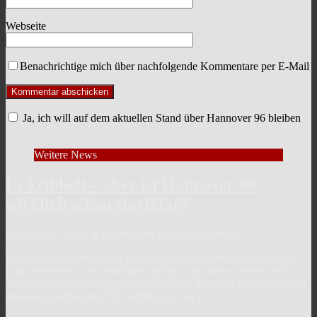
Webseite
Benachrichtige mich über nachfolgende Kommentare per E-Mail
Ja, ich will auf dem aktuellen Stand über Hannover 96 bleiben
Weitere News
Es kribbelt – aber ist Hannover 96
wirklich schon startklar?
von Steven Gläser in Kommentar aus der Redaktion
Hannover 96 ist mitten im Trainingslager, die ersten Spieltage bis
Ende September sind terminiert und auch die neuen Heim- und
Auswärtstrikots sind bereits veröffentlicht. Doch ist das schon mein
aktuelles, startbereites 96? Gefühlt fehlt da
[...]